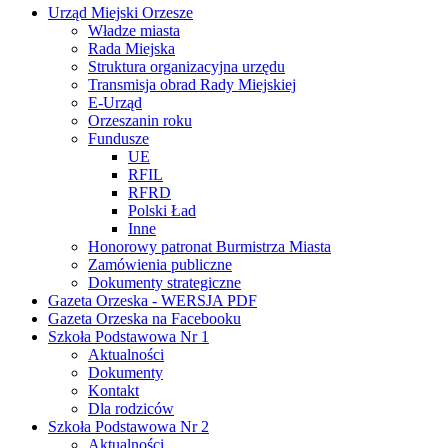
Urząd Miejski Orzesze
Władze miasta
Rada Miejska
Struktura organizacyjna urzędu
Transmisja obrad Rady Miejskiej
E-Urząd
Orzeszanin roku
Fundusze
UE
RFIL
RFRD
Polski Ład
Inne
Honorowy patronat Burmistrza Miasta
Zamówienia publiczne
Dokumenty strategiczne
Gazeta Orzeska - WERSJA PDF
Gazeta Orzeska na Facebooku
Szkoła Podstawowa Nr 1
Aktualności
Dokumenty
Kontakt
Dla rodziców
Szkoła Podstawowa Nr 2
Aktualności