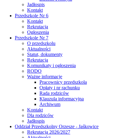
Jadłospis
Kontakt
Przedszkole Nr 6
Kontakt
Rekrutacja
Ogłoszenia
Przedszkole Nr 7
O przedszkolu
Aktualności
Statut, dokumenty
Rekrutacja
Komunikaty i ogłoszenia
RODO
Ważne informacje
Pracownicy przedszkola
Opłaty i nr rachunku
Rada rodziców
Klauzula informacyjna
Archiwum
Kontakt
Dla rodziców
Jadłospis
Oddział Przedszkolny Orzesze - Jaśkowice
Rekrutacja 2026/2027
Aktualności