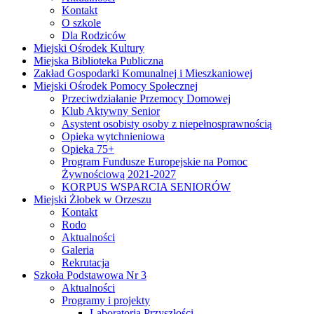
Kontakt
O szkole
Dla Rodziców
Miejski Ośrodek Kultury
Miejska Biblioteka Publiczna
Zakład Gospodarki Komunalnej i Mieszkaniowej
Miejski Ośrodek Pomocy Społecznej
Przeciwdziałanie Przemocy Domowej
Klub Aktywny Senior
Asystent osobisty osoby z niepełnosprawnością
Opieka wytchnieniowa
Opieka 75+
Program Fundusze Europejskie na Pomoc
Żywnościową 2021-2027
KORPUS WSPARCIA SENIORÓW
Miejski Żłobek w Orzeszu
Kontakt
Rodo
Aktualności
Galeria
Rekrutacja
Szkoła Podstawowa Nr 3
Aktualności
Programy i projekty
Laboratoria Przyszłości