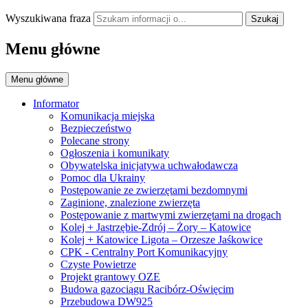
Wyszukiwana fraza
Szukaj
Menu główne
Menu główne
Informator
Komunikacja miejska
Bezpieczeństwo
Polecane strony
Ogłoszenia i komunikaty
Obywatelska inicjatywa uchwałodawcza
Pomoc dla Ukrainy
Postępowanie ze zwierzętami bezdomnymi
Zaginione, znalezione zwierzęta
Postępowanie z martwymi zwierzętami na drogach
Kolej + Jastrzębie-Zdrój – Żory – Katowice
Kolej + Katowice Ligota – Orzesze Jaśkowice
CPK - Centralny Port Komunikacyjny
Czyste Powietrze
Projekt grantowy OZE
Budowa gazociągu Racibórz-Oświęcim
Przebudowa DW925