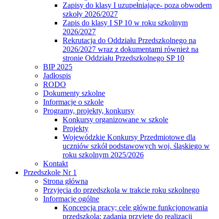
Zapisy do klasy I uzupełniające- poza obwodem
szkoły 2026/2027
Zapis do klasy I SP 10 w roku szkolnym
2026/2027
Rekrutacja do Oddziału Przedszkolnego na
2026/2027 wraz z dokumentami również na
stronie Oddziału Przedszkolnego SP 10
BIP 2025
Jadłospis
RODO
Dokumenty szkolne
Informacje o szkole
Programy, projekty, konkursy
Konkursy organizowane w szkole
Projekty
Wojewódzkie Konkursy Przedmiotowe dla
uczniów szkół podstawowych woj. śląskiego w
roku szkolnym 2025/2026
Kontakt
Przedszkole Nr 1
Strona główna
Przyjęcia do przedszkola w trakcie roku szkolnego
Informacje ogólne
Koncepcja pracy; cele główne funkcjonowania
przedszkola; zadania przyjęte do realizacji