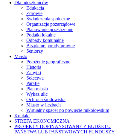
Dla mieszkańców
Edukacja
Zdrowie
Świadczenia społeczne
Organizacje pozarządowe
Planowanie przestrzenne
Podatki lokalne
Odpady komunalne
Bezpłatne porady prawne
Seniorzy
Miasto
Położenie geograficzne
Historia
Zabytki
Sołectwa
Parafie
Plan miasta
Wykaz ulic
Ochrona środowiska
Miasto w liczbach
Wirtualny spacer po powiecie mikołowskim
Kontakt
STREFA EKONOMICZNA
PROJEKTY DOFINANSOWANE Z BUDŻETU
PAŃSTWA LUB PAŃSTWOWYCH FUNDUSZY