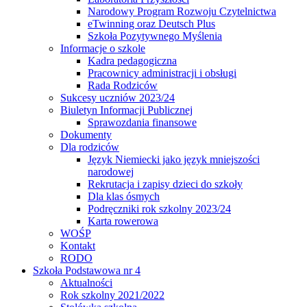
Narodowy Program Rozwoju Czytelnictwa
eTwinning oraz Deutsch Plus
Szkoła Pozytywnego Myślenia
Informacje o szkole
Kadra pedagogiczna
Pracownicy administracji i obsługi
Rada Rodziców
Sukcesy uczniów 2023/24
Biuletyn Informacji Publicznej
Sprawozdania finansowe
Dokumenty
Dla rodziców
Język Niemiecki jako język mniejszości
narodowej
Rekrutacja i zapisy dzieci do szkoły
Dla klas ósmych
Podręczniki rok szkolny 2023/24
Karta rowerowa
WOŚP
Kontakt
RODO
Szkoła Podstawowa nr 4
Aktualności
Rok szkolny 2021/2022