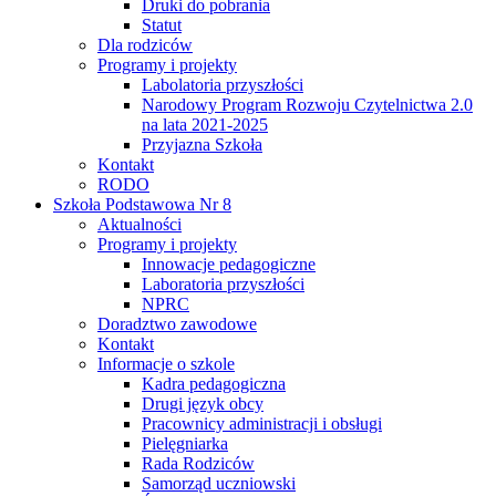
Druki do pobrania
Statut
Dla rodziców
Programy i projekty
Labolatoria przyszłości
Narodowy Program Rozwoju Czytelnictwa 2.0
na lata 2021-2025
Przyjazna Szkoła
Kontakt
RODO
Szkoła Podstawowa Nr 8
Aktualności
Programy i projekty
Innowacje pedagogiczne
Laboratoria przyszłości
NPRC
Doradztwo zawodowe
Kontakt
Informacje o szkole
Kadra pedagogiczna
Drugi język obcy
Pracownicy administracji i obsługi
Pielęgniarka
Rada Rodziców
Samorząd uczniowski