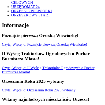
CELOWYCH
URZĘDOMAT 24
ORZESKIE WIEWIÓRKI
ORZESZKOWY START
Informacje
Poznajcie pierwszą Orzeską Wiewiórkę!
Czytaj
Więcej
o: Poznajcie pierwszą Orzeską Wiewiórkę!
II Wyścig Traktorków Ogrodowych o Puchar
Burmistrza Miasta!
Czytaj
Więcej
o: II Wyścig Traktorków Ogrodowych o Puchar
Burmistrza Miasta!
Orzeszanin Roku 2025 wybrany
Czytaj
Więcej
o: Orzeszanin Roku 2025 wybrany
Witamy najmłodszych mieszkańców Orzesza!