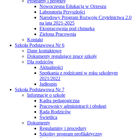
Programy i projekty
Nowoczesna Edukacja w Orzeszu
Laboratoria Przyszłości
Narodowy Program Rozwoju Czytelnictwa 2.0
na lata 2021-2025
Ekopracownia pod chmurką
Zielona Pracownia
Kontakt
Szkoła Podstawowa Nr 6
Dane kontaktowe
Dokumenty regulujące pracę szkoły
Dla rodziców
Aktualności
Spotkania z rodzicami w roku szkolnym
2021/2022
Jadłospis
Szkoła Podstawowa Nr 7
Informacje o szkole
Kadra pedagogiczna
Pracownicy administracji i obsługi
Rada Rodziców
Świetlica
Dokumenty
Regulaminy i procedury
Szkolny program profilaktyczny