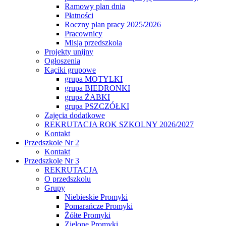
Ramowy plan dnia
Płatności
Roczny plan pracy 2025/2026
Pracownicy
Misja przedszkola
Projekty unijny
Ogłoszenia
Kąciki grupowe
grupa MOTYLKI
grupa BIEDRONKI
grupa ŻABKI
grupa PSZCZÓŁKI
Zajęcia dodatkowe
REKRUTACJA ROK SZKOLNY 2026/2027
Kontakt
Przedszkole Nr 2
Kontakt
Przedszkole Nr 3
REKRUTACJA
O przedszkolu
Grupy
Niebieskie Promyki
Pomarańcze Promyki
Żółte Promyki
Zielone Promyki