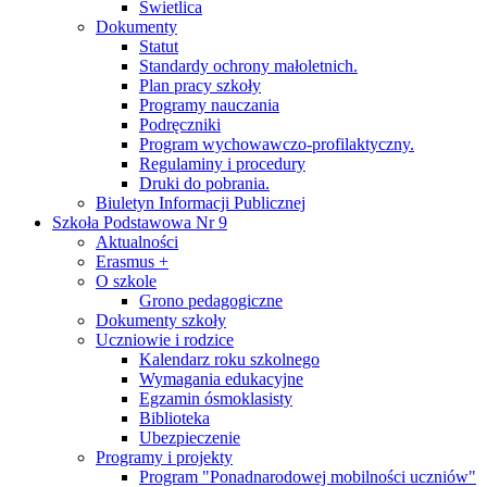
Świetlica
Dokumenty
Statut
Standardy ochrony małoletnich.
Plan pracy szkoły
Programy nauczania
Podręczniki
Program wychowawczo-profilaktyczny.
Regulaminy i procedury
Druki do pobrania.
Biuletyn Informacji Publicznej
Szkoła Podstawowa Nr 9
Aktualności
Erasmus +
O szkole
Grono pedagogiczne
Dokumenty szkoły
Uczniowie i rodzice
Kalendarz roku szkolnego
Wymagania edukacyjne
Egzamin ósmoklasisty
Biblioteka
Ubezpieczenie
Programy i projekty
Program "Ponadnarodowej mobilności uczniów"