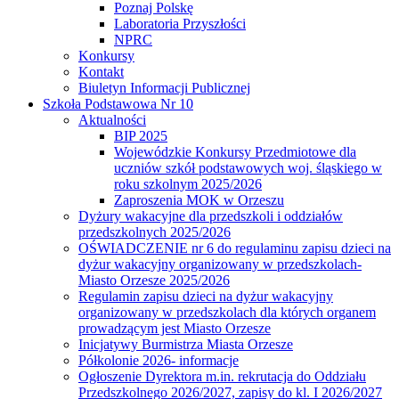
Poznaj Polskę
Laboratoria Przyszłości
NPRC
Konkursy
Kontakt
Biuletyn Informacji Publicznej
Szkoła Podstawowa Nr 10
Aktualności
BIP 2025
Wojewódzkie Konkursy Przedmiotowe dla
uczniów szkół podstawowych woj. śląskiego w
roku szkolnym 2025/2026
Zaproszenia MOK w Orzeszu
Dyżury wakacyjne dla przedszkoli i oddziałów
przedszkolnych 2025/2026
OŚWIADCZENIE nr 6 do regulaminu zapisu dzieci na
dyżur wakacyjny organizowany w przedszkolach-
Miasto Orzesze 2025/2026
Regulamin zapisu dzieci na dyżur wakacyjny
organizowany w przedszkolach dla których organem
prowadzącym jest Miasto Orzesze
Inicjatywy Burmistrza Miasta Orzesze
Półkolonie 2026- informacje
Ogłoszenie Dyrektora m.in. rekrutacja do Oddziału
Przedszkolnego 2026/2027, zapisy do kl. I 2026/2027