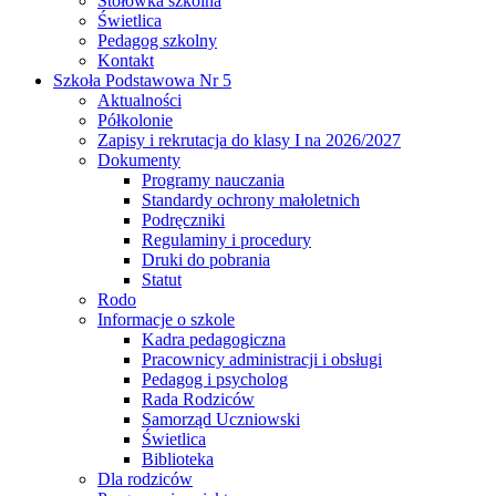
Stołówka szkolna
Świetlica
Pedagog szkolny
Kontakt
Szkoła Podstawowa Nr 5
Aktualności
Półkolonie
Zapisy i rekrutacja do klasy I na 2026/2027
Dokumenty
Programy nauczania
Standardy ochrony małoletnich
Podręczniki
Regulaminy i procedury
Druki do pobrania
Statut
Rodo
Informacje o szkole
Kadra pedagogiczna
Pracownicy administracji i obsługi
Pedagog i psycholog
Rada Rodziców
Samorząd Uczniowski
Świetlica
Biblioteka
Dla rodziców