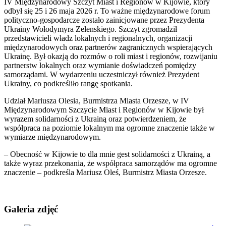
IV Międzynarodowy Szczyt Miast i Regionów w Kijowie, który
odbył się 25 i 26 maja 2026 r. To ważne międzynarodowe forum
polityczno-gospodarcze zostało zainicjowane przez Prezydenta
Ukrainy Wołodymyra Zełenskiego. Szczyt zgromadził
przedstawicieli władz lokalnych i regionalnych, organizacji
międzynarodowych oraz partnerów zagranicznych wspierających
Ukrainę. Był okazją do rozmów o roli miast i regionów, rozwijaniu
partnerstw lokalnych oraz wymianie doświadczeń pomiędzy
samorządami. W wydarzeniu uczestniczył również Prezydent
Ukrainy, co podkreśliło rangę spotkania.
Udział Mariusza Olesia, Burmistrza Miasta Orzesze, w IV
Międzynarodowym Szczycie Miast i Regionów w Kijowie był
wyrazem solidarności z Ukrainą oraz potwierdzeniem, że
współpraca na poziomie lokalnym ma ogromne znaczenie także w
wymiarze międzynarodowym.
– Obecność w Kijowie to dla mnie gest solidarności z Ukrainą, a
także wyraz przekonania, że współpraca samorządów ma ogromne
znaczenie – podkreśla Mariusz Oleś, Burmistrz Miasta Orzesze.
Galeria zdjęć