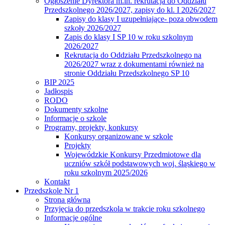
Ogłoszenie Dyrektora m.in. rekrutacja do Oddziału
Przedszkolnego 2026/2027, zapisy do kl. I 2026/2027
Zapisy do klasy I uzupełniające- poza obwodem
szkoły 2026/2027
Zapis do klasy I SP 10 w roku szkolnym
2026/2027
Rekrutacja do Oddziału Przedszkolnego na
2026/2027 wraz z dokumentami również na
stronie Oddziału Przedszkolnego SP 10
BIP 2025
Jadłospis
RODO
Dokumenty szkolne
Informacje o szkole
Programy, projekty, konkursy
Konkursy organizowane w szkole
Projekty
Wojewódzkie Konkursy Przedmiotowe dla
uczniów szkół podstawowych woj. śląskiego w
roku szkolnym 2025/2026
Kontakt
Przedszkole Nr 1
Strona główna
Przyjęcia do przedszkola w trakcie roku szkolnego
Informacje ogólne