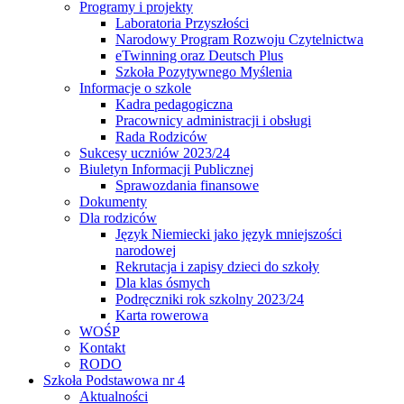
Programy i projekty
Laboratoria Przyszłości
Narodowy Program Rozwoju Czytelnictwa
eTwinning oraz Deutsch Plus
Szkoła Pozytywnego Myślenia
Informacje o szkole
Kadra pedagogiczna
Pracownicy administracji i obsługi
Rada Rodziców
Sukcesy uczniów 2023/24
Biuletyn Informacji Publicznej
Sprawozdania finansowe
Dokumenty
Dla rodziców
Język Niemiecki jako język mniejszości
narodowej
Rekrutacja i zapisy dzieci do szkoły
Dla klas ósmych
Podręczniki rok szkolny 2023/24
Karta rowerowa
WOŚP
Kontakt
RODO
Szkoła Podstawowa nr 4
Aktualności