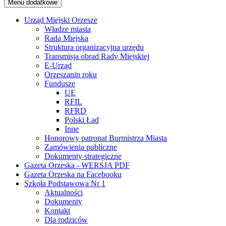
Menu dodatkowe
Urząd Miejski Orzesze
Władze miasta
Rada Miejska
Struktura organizacyjna urzędu
Transmisja obrad Rady Miejskiej
E-Urząd
Orzeszanin roku
Fundusze
UE
RFIL
RFRD
Polski Ład
Inne
Honorowy patronat Burmistrza Miasta
Zamówienia publiczne
Dokumenty strategiczne
Gazeta Orzeska - WERSJA PDF
Gazeta Orzeska na Facebooku
Szkoła Podstawowa Nr 1
Aktualności
Dokumenty
Kontakt
Dla rodziców