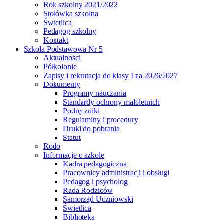
Rok szkolny 2021/2022
Stołówka szkolna
Świetlica
Pedagog szkolny
Kontakt
Szkoła Podstawowa Nr 5
Aktualności
Półkolonie
Zapisy i rekrutacja do klasy I na 2026/2027
Dokumenty
Programy nauczania
Standardy ochrony małoletnich
Podręczniki
Regulaminy i procedury
Druki do pobrania
Statut
Rodo
Informacje o szkole
Kadra pedagogiczna
Pracownicy administracji i obsługi
Pedagog i psycholog
Rada Rodziców
Samorząd Uczniowski
Świetlica
Biblioteka