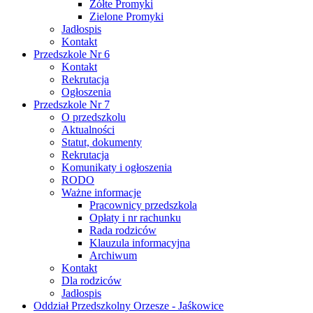
Żółte Promyki
Zielone Promyki
Jadłospis
Kontakt
Przedszkole Nr 6
Kontakt
Rekrutacja
Ogłoszenia
Przedszkole Nr 7
O przedszkolu
Aktualności
Statut, dokumenty
Rekrutacja
Komunikaty i ogłoszenia
RODO
Ważne informacje
Pracownicy przedszkola
Opłaty i nr rachunku
Rada rodziców
Klauzula informacyjna
Archiwum
Kontakt
Dla rodziców
Jadłospis
Oddział Przedszkolny Orzesze - Jaśkowice