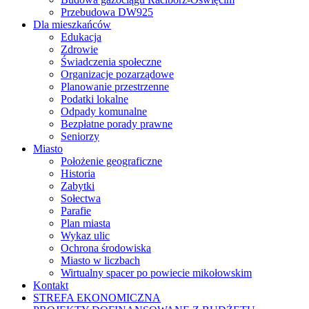
Przebudowa DW925
Dla mieszkańców
Edukacja
Zdrowie
Świadczenia społeczne
Organizacje pozarządowe
Planowanie przestrzenne
Podatki lokalne
Odpady komunalne
Bezpłatne porady prawne
Seniorzy
Miasto
Położenie geograficzne
Historia
Zabytki
Sołectwa
Parafie
Plan miasta
Wykaz ulic
Ochrona środowiska
Miasto w liczbach
Wirtualny spacer po powiecie mikołowskim
Kontakt
STREFA EKONOMICZNA