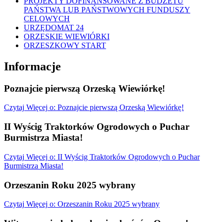
PROJEKTY DOFINANSOWANE Z BUDŻETU
PAŃSTWA LUB PAŃSTWOWYCH FUNDUSZY
CELOWYCH
URZĘDOMAT 24
ORZESKIE WIEWIÓRKI
ORZESZKOWY START
Informacje
Poznajcie pierwszą Orzeską Wiewiórkę!
Czytaj
Więcej
o: Poznajcie pierwszą Orzeską Wiewiórkę!
II Wyścig Traktorków Ogrodowych o Puchar
Burmistrza Miasta!
Czytaj
Więcej
o: II Wyścig Traktorków Ogrodowych o Puchar
Burmistrza Miasta!
Orzeszanin Roku 2025 wybrany
Czytaj
Więcej
o: Orzeszanin Roku 2025 wybrany