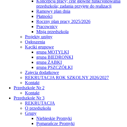
Koncepcja pracy; cele główne funkcjonowania
przedszkola; zadania przyjęte do realizacji
Ramowy plan dnia
Płatności
Roczny plan pracy 2025/2026
Pracownicy
Misja przedszkola
Projekty unijny
Ogłoszenia
Kąciki grupowe
grupa MOTYLKI
grupa BIEDRONKI
grupa ŻABKI
grupa PSZCZÓŁKI
Zajęcia dodatkowe
REKRUTACJA ROK SZKOLNY 2026/2027
Kontakt
Przedszkole Nr 2
Kontakt
Przedszkole Nr 3
REKRUTACJA
O przedszkolu
Grupy
Niebieskie Promyki
Pomarańcze Promyki