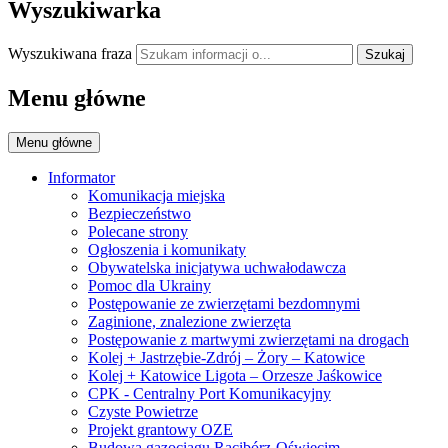
Wyszukiwarka
Wyszukiwana fraza
Szukaj
Menu główne
Menu główne
Informator
Komunikacja miejska
Bezpieczeństwo
Polecane strony
Ogłoszenia i komunikaty
Obywatelska inicjatywa uchwałodawcza
Pomoc dla Ukrainy
Postępowanie ze zwierzętami bezdomnymi
Zaginione, znalezione zwierzęta
Postępowanie z martwymi zwierzętami na drogach
Kolej + Jastrzębie-Zdrój – Żory – Katowice
Kolej + Katowice Ligota – Orzesze Jaśkowice
CPK - Centralny Port Komunikacyjny
Czyste Powietrze
Projekt grantowy OZE
Budowa gazociągu Racibórz-Oświęcim