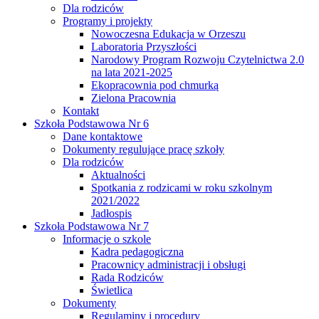
Dla rodziców
Programy i projekty
Nowoczesna Edukacja w Orzeszu
Laboratoria Przyszłości
Narodowy Program Rozwoju Czytelnictwa 2.0
na lata 2021-2025
Ekopracownia pod chmurką
Zielona Pracownia
Kontakt
Szkoła Podstawowa Nr 6
Dane kontaktowe
Dokumenty regulujące pracę szkoły
Dla rodziców
Aktualności
Spotkania z rodzicami w roku szkolnym
2021/2022
Jadłospis
Szkoła Podstawowa Nr 7
Informacje o szkole
Kadra pedagogiczna
Pracownicy administracji i obsługi
Rada Rodziców
Świetlica
Dokumenty
Regulaminy i procedury