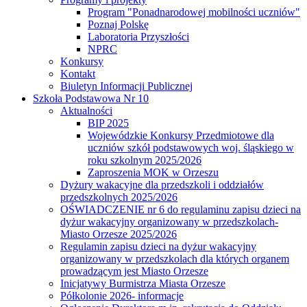
Program "Ponadnarodowej mobilności uczniów"
Poznaj Polskę
Laboratoria Przyszłości
NPRC
Konkursy
Kontakt
Biuletyn Informacji Publicznej
Szkoła Podstawowa Nr 10
Aktualności
BIP 2025
Wojewódzkie Konkursy Przedmiotowe dla
uczniów szkół podstawowych woj. śląskiego w
roku szkolnym 2025/2026
Zaproszenia MOK w Orzeszu
Dyżury wakacyjne dla przedszkoli i oddziałów
przedszkolnych 2025/2026
OŚWIADCZENIE nr 6 do regulaminu zapisu dzieci na
dyżur wakacyjny organizowany w przedszkolach-
Miasto Orzesze 2025/2026
Regulamin zapisu dzieci na dyżur wakacyjny
organizowany w przedszkolach dla których organem
prowadzącym jest Miasto Orzesze
Inicjatywy Burmistrza Miasta Orzesze
Półkolonie 2026- informacje