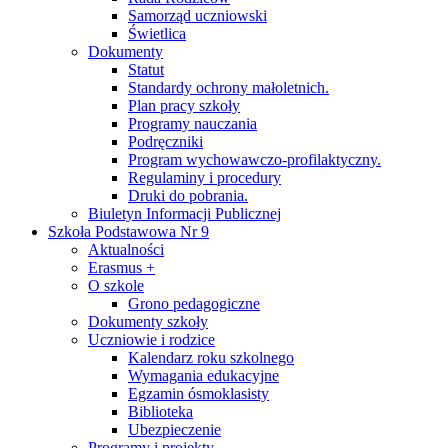
Samorząd uczniowski
Świetlica
Dokumenty
Statut
Standardy ochrony małoletnich.
Plan pracy szkoły
Programy nauczania
Podręczniki
Program wychowawczo-profilaktyczny.
Regulaminy i procedury
Druki do pobrania.
Biuletyn Informacji Publicznej
Szkoła Podstawowa Nr 9
Aktualności
Erasmus +
O szkole
Grono pedagogiczne
Dokumenty szkoły
Uczniowie i rodzice
Kalendarz roku szkolnego
Wymagania edukacyjne
Egzamin ósmoklasisty
Biblioteka
Ubezpieczenie
Programy i projekty