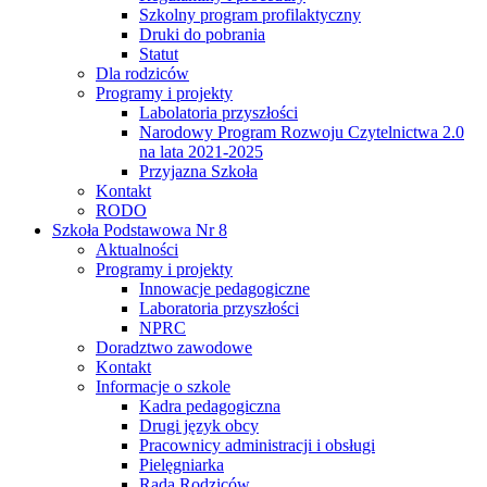
Szkolny program profilaktyczny
Druki do pobrania
Statut
Dla rodziców
Programy i projekty
Labolatoria przyszłości
Narodowy Program Rozwoju Czytelnictwa 2.0
na lata 2021-2025
Przyjazna Szkoła
Kontakt
RODO
Szkoła Podstawowa Nr 8
Aktualności
Programy i projekty
Innowacje pedagogiczne
Laboratoria przyszłości
NPRC
Doradztwo zawodowe
Kontakt
Informacje o szkole
Kadra pedagogiczna
Drugi język obcy
Pracownicy administracji i obsługi
Pielęgniarka
Rada Rodziców