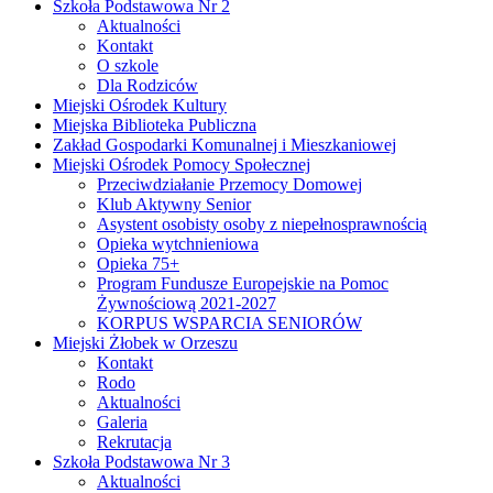
Szkoła Podstawowa Nr 2
Aktualności
Kontakt
O szkole
Dla Rodziców
Miejski Ośrodek Kultury
Miejska Biblioteka Publiczna
Zakład Gospodarki Komunalnej i Mieszkaniowej
Miejski Ośrodek Pomocy Społecznej
Przeciwdziałanie Przemocy Domowej
Klub Aktywny Senior
Asystent osobisty osoby z niepełnosprawnością
Opieka wytchnieniowa
Opieka 75+
Program Fundusze Europejskie na Pomoc
Żywnościową 2021-2027
KORPUS WSPARCIA SENIORÓW
Miejski Żłobek w Orzeszu
Kontakt
Rodo
Aktualności
Galeria
Rekrutacja
Szkoła Podstawowa Nr 3
Aktualności