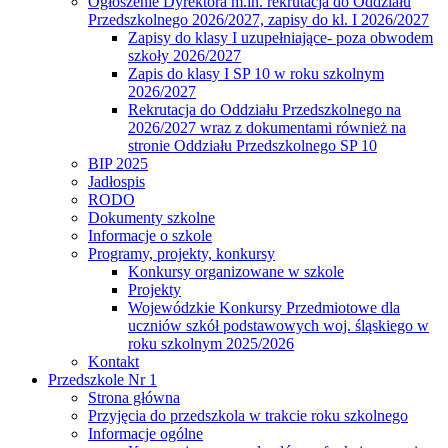
Ogłoszenie Dyrektora m.in. rekrutacja do Oddziału
Przedszkolnego 2026/2027, zapisy do kl. I 2026/2027
Zapisy do klasy I uzupełniające- poza obwodem
szkoły 2026/2027
Zapis do klasy I SP 10 w roku szkolnym
2026/2027
Rekrutacja do Oddziału Przedszkolnego na
2026/2027 wraz z dokumentami również na
stronie Oddziału Przedszkolnego SP 10
BIP 2025
Jadłospis
RODO
Dokumenty szkolne
Informacje o szkole
Programy, projekty, konkursy
Konkursy organizowane w szkole
Projekty
Wojewódzkie Konkursy Przedmiotowe dla
uczniów szkół podstawowych woj. śląskiego w
roku szkolnym 2025/2026
Kontakt
Przedszkole Nr 1
Strona główna
Przyjęcia do przedszkola w trakcie roku szkolnego
Informacje ogólne