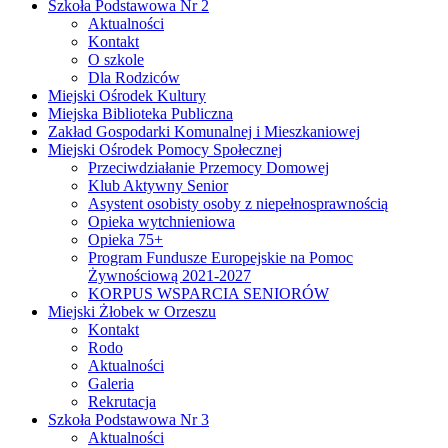
Szkoła Podstawowa Nr 2
Aktualności
Kontakt
O szkole
Dla Rodziców
Miejski Ośrodek Kultury
Miejska Biblioteka Publiczna
Zakład Gospodarki Komunalnej i Mieszkaniowej
Miejski Ośrodek Pomocy Społecznej
Przeciwdziałanie Przemocy Domowej
Klub Aktywny Senior
Asystent osobisty osoby z niepełnosprawnością
Opieka wytchnieniowa
Opieka 75+
Program Fundusze Europejskie na Pomoc
Żywnościową 2021-2027
KORPUS WSPARCIA SENIORÓW
Miejski Żłobek w Orzeszu
Kontakt
Rodo
Aktualności
Galeria
Rekrutacja
Szkoła Podstawowa Nr 3
Aktualności