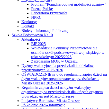
Program "Ponadnarodowej mobilności uczniów"
Poznaj Polskę
Laboratoria Przyszłości
NPRC
Konkursy
Kontakt
Biuletyn Informacji Publicznej
Szkoła Podstawowa Nr 10
Aktualności
BIP 2025
Wojewódzkie Konkursy Przedmiotowe dla
uczniów szkół podstawowych woj. śląskiego w
roku szkolnym 2025/2026
Zaproszenia MOK w Orzeszu
Dyżury wakacyjne dla przedszkoli i oddziałów
przedszkolnych 2025/2026
OŚWIADCZENIE nr 6 do regulaminu zapisu dzieci na
dyżur wakacyjny organizowany w przedszkolach-
Miasto Orzesze 2025/2026
Regulamin zapisu dzieci na dyżur wakacyjny
organizowany w przedszkolach dla których organem
prowadzącym jest Miasto Orzesze
Inicjatywy Burmistrza Miasta Orzesze
Półkolonie 2026- informacje