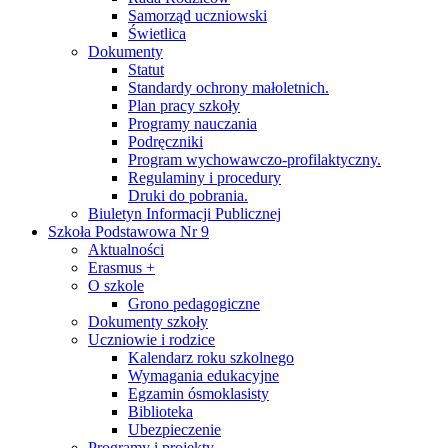
Samorząd uczniowski
Świetlica
Dokumenty
Statut
Standardy ochrony małoletnich.
Plan pracy szkoły
Programy nauczania
Podręczniki
Program wychowawczo-profilaktyczny.
Regulaminy i procedury
Druki do pobrania.
Biuletyn Informacji Publicznej
Szkoła Podstawowa Nr 9
Aktualności
Erasmus +
O szkole
Grono pedagogiczne
Dokumenty szkoły
Uczniowie i rodzice
Kalendarz roku szkolnego
Wymagania edukacyjne
Egzamin ósmoklasisty
Biblioteka
Ubezpieczenie
Programy i projekty