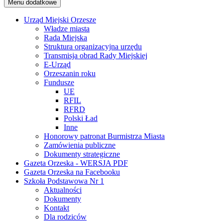
Menu dodatkowe
Urząd Miejski Orzesze
Władze miasta
Rada Miejska
Struktura organizacyjna urzędu
Transmisja obrad Rady Miejskiej
E-Urząd
Orzeszanin roku
Fundusze
UE
RFIL
RFRD
Polski Ład
Inne
Honorowy patronat Burmistrza Miasta
Zamówienia publiczne
Dokumenty strategiczne
Gazeta Orzeska - WERSJA PDF
Gazeta Orzeska na Facebooku
Szkoła Podstawowa Nr 1
Aktualności
Dokumenty
Kontakt
Dla rodziców