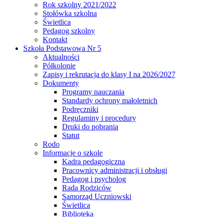
Rok szkolny 2021/2022
Stołówka szkolna
Świetlica
Pedagog szkolny
Kontakt
Szkoła Podstawowa Nr 5
Aktualności
Półkolonie
Zapisy i rekrutacja do klasy I na 2026/2027
Dokumenty
Programy nauczania
Standardy ochrony małoletnich
Podręczniki
Regulaminy i procedury
Druki do pobrania
Statut
Rodo
Informacje o szkole
Kadra pedagogiczna
Pracownicy administracji i obsługi
Pedagog i psycholog
Rada Rodziców
Samorząd Uczniowski
Świetlica
Biblioteka