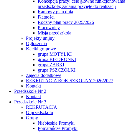
Koncepcja pracy; cele główne funkcjonowania
przedszkola; zadania przyjęte do realizacji
Ramowy plan dnia
Płatności
Roczny plan pracy 2025/2026
Pracownicy
Misja przedszkola
Projekty unijny
Ogłoszenia
Kąciki grupowe
grupa MOTYLKI
grupa BIEDRONKI
grupa ŻABKI
grupa PSZCZÓŁKI
Zajęcia dodatkowe
REKRUTACJA ROK SZKOLNY 2026/2027
Kontakt
Przedszkole Nr 2
Kontakt
Przedszkole Nr 3
REKRUTACJA
O przedszkolu
Grupy
Niebieskie Promyki
Pomarańcze Promyki