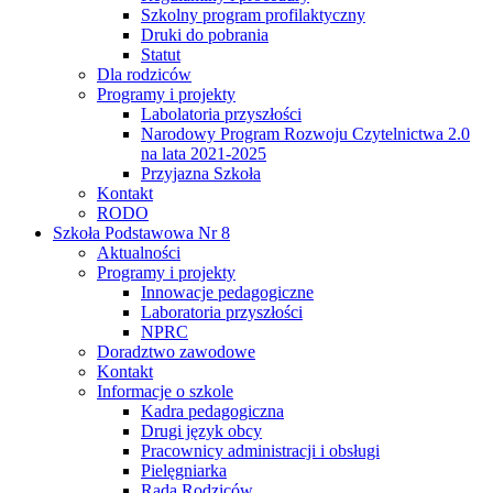
Szkolny program profilaktyczny
Druki do pobrania
Statut
Dla rodziców
Programy i projekty
Labolatoria przyszłości
Narodowy Program Rozwoju Czytelnictwa 2.0
na lata 2021-2025
Przyjazna Szkoła
Kontakt
RODO
Szkoła Podstawowa Nr 8
Aktualności
Programy i projekty
Innowacje pedagogiczne
Laboratoria przyszłości
NPRC
Doradztwo zawodowe
Kontakt
Informacje o szkole
Kadra pedagogiczna
Drugi język obcy
Pracownicy administracji i obsługi
Pielęgniarka
Rada Rodziców