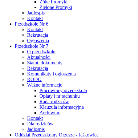
Żółte Promyki
Zielone Promyki
Jadłospis
Kontakt
Przedszkole Nr 6
Kontakt
Rekrutacja
Ogłoszenia
Przedszkole Nr 7
O przedszkolu
Aktualności
Statut, dokumenty
Rekrutacja
Komunikaty i ogłoszenia
RODO
Ważne informacje
Pracownicy przedszkola
Opłaty i nr rachunku
Rada rodziców
Klauzula informacyjna
Archiwum
Kontakt
Dla rodziców
Jadłospis
Oddział Przedszkolny Orzesze - Jaśkowice