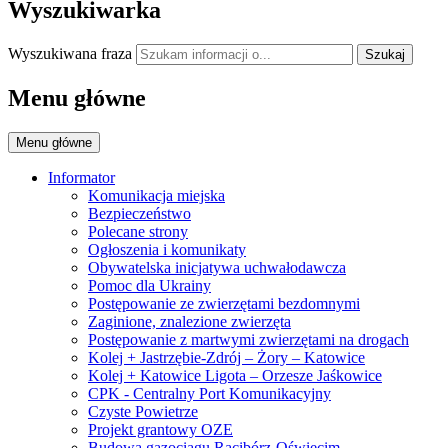
Wyszukiwarka
Wyszukiwana fraza
Szukaj
Menu główne
Menu główne
Informator
Komunikacja miejska
Bezpieczeństwo
Polecane strony
Ogłoszenia i komunikaty
Obywatelska inicjatywa uchwałodawcza
Pomoc dla Ukrainy
Postępowanie ze zwierzętami bezdomnymi
Zaginione, znalezione zwierzęta
Postępowanie z martwymi zwierzętami na drogach
Kolej + Jastrzębie-Zdrój – Żory – Katowice
Kolej + Katowice Ligota – Orzesze Jaśkowice
CPK - Centralny Port Komunikacyjny
Czyste Powietrze
Projekt grantowy OZE
Budowa gazociągu Racibórz-Oświęcim