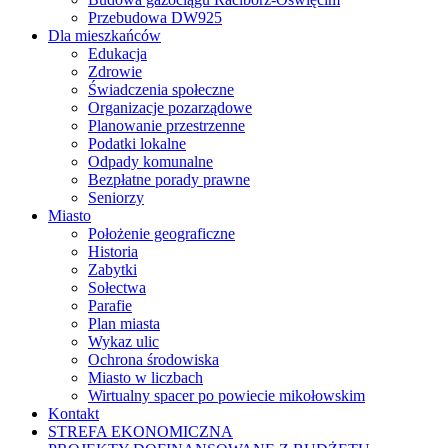
Przebudowa DW925
Dla mieszkańców
Edukacja
Zdrowie
Świadczenia społeczne
Organizacje pozarządowe
Planowanie przestrzenne
Podatki lokalne
Odpady komunalne
Bezpłatne porady prawne
Seniorzy
Miasto
Położenie geograficzne
Historia
Zabytki
Sołectwa
Parafie
Plan miasta
Wykaz ulic
Ochrona środowiska
Miasto w liczbach
Wirtualny spacer po powiecie mikołowskim
Kontakt
STREFA EKONOMICZNA