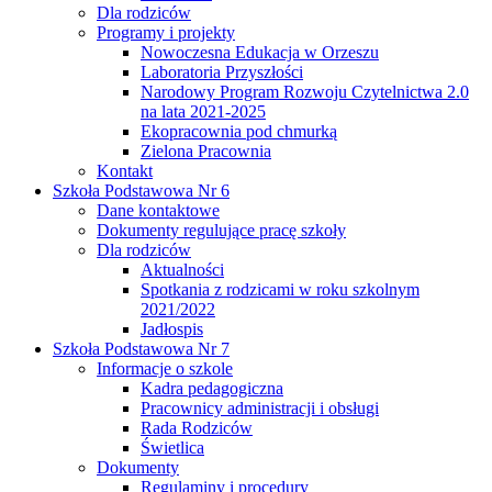
Dla rodziców
Programy i projekty
Nowoczesna Edukacja w Orzeszu
Laboratoria Przyszłości
Narodowy Program Rozwoju Czytelnictwa 2.0
na lata 2021-2025
Ekopracownia pod chmurką
Zielona Pracownia
Kontakt
Szkoła Podstawowa Nr 6
Dane kontaktowe
Dokumenty regulujące pracę szkoły
Dla rodziców
Aktualności
Spotkania z rodzicami w roku szkolnym
2021/2022
Jadłospis
Szkoła Podstawowa Nr 7
Informacje o szkole
Kadra pedagogiczna
Pracownicy administracji i obsługi
Rada Rodziców
Świetlica
Dokumenty
Regulaminy i procedury