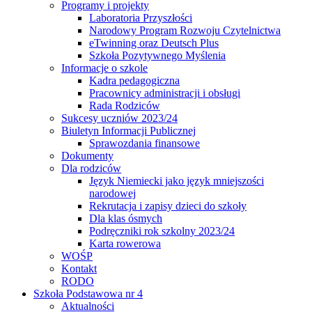
Programy i projekty
Laboratoria Przyszłości
Narodowy Program Rozwoju Czytelnictwa
eTwinning oraz Deutsch Plus
Szkoła Pozytywnego Myślenia
Informacje o szkole
Kadra pedagogiczna
Pracownicy administracji i obsługi
Rada Rodziców
Sukcesy uczniów 2023/24
Biuletyn Informacji Publicznej
Sprawozdania finansowe
Dokumenty
Dla rodziców
Język Niemiecki jako język mniejszości
narodowej
Rekrutacja i zapisy dzieci do szkoły
Dla klas ósmych
Podręczniki rok szkolny 2023/24
Karta rowerowa
WOŚP
Kontakt
RODO
Szkoła Podstawowa nr 4
Aktualności