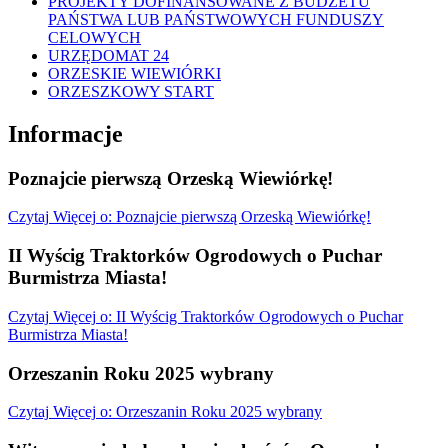
PROJEKTY DOFINANSOWANE Z BUDŻETU
PAŃSTWA LUB PAŃSTWOWYCH FUNDUSZY
CELOWYCH
URZĘDOMAT 24
ORZESKIE WIEWIÓRKI
ORZESZKOWY START
Informacje
Poznajcie pierwszą Orzeską Wiewiórkę!
Czytaj
Więcej
o: Poznajcie pierwszą Orzeską Wiewiórkę!
II Wyścig Traktorków Ogrodowych o Puchar
Burmistrza Miasta!
Czytaj
Więcej
o: II Wyścig Traktorków Ogrodowych o Puchar
Burmistrza Miasta!
Orzeszanin Roku 2025 wybrany
Czytaj
Więcej
o: Orzeszanin Roku 2025 wybrany