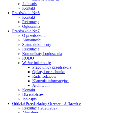
Jadłospis
Kontakt
Przedszkole Nr 6
Kontakt
Rekrutacja
Ogłoszenia
Przedszkole Nr 7
O przedszkolu
Aktualności
Statut, dokumenty
Rekrutacja
Komunikaty i ogłoszenia
RODO
Ważne informacje
Pracownicy przedszkola
Opłaty i nr rachunku
Rada rodziców
Klauzula informacyjna
Archiwum
Kontakt
Dla rodziców
Jadłospis
Oddział Przedszkolny Orzesze - Jaśkowice
Rekrutacja 2026/2027
Aktualności