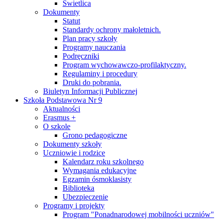
Świetlica
Dokumenty
Statut
Standardy ochrony małoletnich.
Plan pracy szkoły
Programy nauczania
Podręczniki
Program wychowawczo-profilaktyczny.
Regulaminy i procedury
Druki do pobrania.
Biuletyn Informacji Publicznej
Szkoła Podstawowa Nr 9
Aktualności
Erasmus +
O szkole
Grono pedagogiczne
Dokumenty szkoły
Uczniowie i rodzice
Kalendarz roku szkolnego
Wymagania edukacyjne
Egzamin ósmoklasisty
Biblioteka
Ubezpieczenie
Programy i projekty
Program "Ponadnarodowej mobilności uczniów"