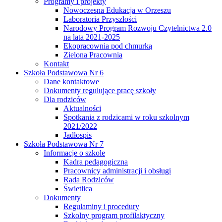
Programy i projekty
Nowoczesna Edukacja w Orzeszu
Laboratoria Przyszłości
Narodowy Program Rozwoju Czytelnictwa 2.0
na lata 2021-2025
Ekopracownia pod chmurką
Zielona Pracownia
Kontakt
Szkoła Podstawowa Nr 6
Dane kontaktowe
Dokumenty regulujące pracę szkoły
Dla rodziców
Aktualności
Spotkania z rodzicami w roku szkolnym
2021/2022
Jadłospis
Szkoła Podstawowa Nr 7
Informacje o szkole
Kadra pedagogiczna
Pracownicy administracji i obsługi
Rada Rodziców
Świetlica
Dokumenty
Regulaminy i procedury
Szkolny program profilaktyczny