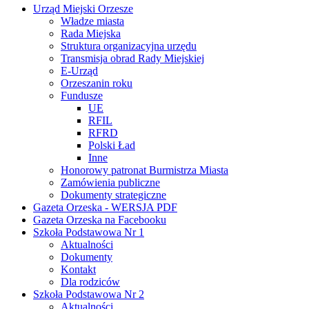
Urząd Miejski Orzesze
Władze miasta
Rada Miejska
Struktura organizacyjna urzędu
Transmisja obrad Rady Miejskiej
E-Urząd
Orzeszanin roku
Fundusze
UE
RFIL
RFRD
Polski Ład
Inne
Honorowy patronat Burmistrza Miasta
Zamówienia publiczne
Dokumenty strategiczne
Gazeta Orzeska - WERSJA PDF
Gazeta Orzeska na Facebooku
Szkoła Podstawowa Nr 1
Aktualności
Dokumenty
Kontakt
Dla rodziców
Szkoła Podstawowa Nr 2
Aktualności