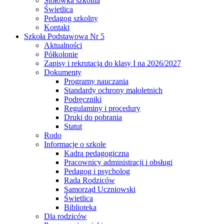
Stołówka szkolna
Świetlica
Pedagog szkolny
Kontakt
Szkoła Podstawowa Nr 5
Aktualności
Półkolonie
Zapisy i rekrutacja do klasy I na 2026/2027
Dokumenty
Programy nauczania
Standardy ochrony małoletnich
Podręczniki
Regulaminy i procedury
Druki do pobrania
Statut
Rodo
Informacje o szkole
Kadra pedagogiczna
Pracownicy administracji i obsługi
Pedagog i psycholog
Rada Rodziców
Samorząd Uczniowski
Świetlica
Biblioteka
Dla rodziców