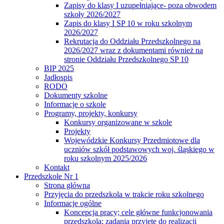
Zapisy do klasy I uzupełniające- poza obwodem
szkoły 2026/2027
Zapis do klasy I SP 10 w roku szkolnym
2026/2027
Rekrutacja do Oddziału Przedszkolnego na
2026/2027 wraz z dokumentami również na
stronie Oddziału Przedszkolnego SP 10
BIP 2025
Jadłospis
RODO
Dokumenty szkolne
Informacje o szkole
Programy, projekty, konkursy
Konkursy organizowane w szkole
Projekty
Wojewódzkie Konkursy Przedmiotowe dla
uczniów szkół podstawowych woj. śląskiego w
roku szkolnym 2025/2026
Kontakt
Przedszkole Nr 1
Strona główna
Przyjęcia do przedszkola w trakcie roku szkolnego
Informacje ogólne
Koncepcja pracy; cele główne funkcjonowania
przedszkola; zadania przyjęte do realizacji