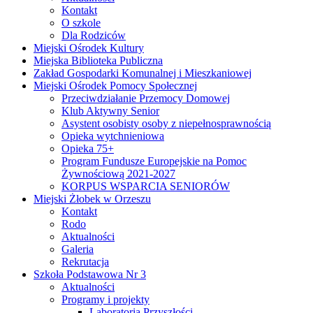
Kontakt
O szkole
Dla Rodziców
Miejski Ośrodek Kultury
Miejska Biblioteka Publiczna
Zakład Gospodarki Komunalnej i Mieszkaniowej
Miejski Ośrodek Pomocy Społecznej
Przeciwdziałanie Przemocy Domowej
Klub Aktywny Senior
Asystent osobisty osoby z niepełnosprawnością
Opieka wytchnieniowa
Opieka 75+
Program Fundusze Europejskie na Pomoc
Żywnościową 2021-2027
KORPUS WSPARCIA SENIORÓW
Miejski Żłobek w Orzeszu
Kontakt
Rodo
Aktualności
Galeria
Rekrutacja
Szkoła Podstawowa Nr 3
Aktualności
Programy i projekty
Laboratoria Przyszłości