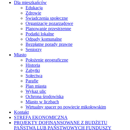
Dla mieszkańców
Edukacja
Zdrowie
Świadczenia społeczne
Organizacje pozarządowe
Planowanie przestrzenne
Podatki lokalne
Odpady komunalne
Bezpłatne porady prawne
Seniorzy
Miasto
Położenie geograficzne
Historia
Zabytki
Sołectwa
Parafie
Plan miasta
Wykaz ulic
Ochrona środowiska
Miasto w liczbach
Wirtualny spacer po powiecie mikołowskim
Kontakt
STREFA EKONOMICZNA
PROJEKTY DOFINANSOWANE Z BUDŻETU
PAŃSTWA LUB PAŃSTWOWYCH FUNDUSZY