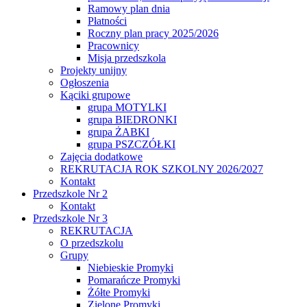
Ramowy plan dnia
Płatności
Roczny plan pracy 2025/2026
Pracownicy
Misja przedszkola
Projekty unijny
Ogłoszenia
Kąciki grupowe
grupa MOTYLKI
grupa BIEDRONKI
grupa ŻABKI
grupa PSZCZÓŁKI
Zajęcia dodatkowe
REKRUTACJA ROK SZKOLNY 2026/2027
Kontakt
Przedszkole Nr 2
Kontakt
Przedszkole Nr 3
REKRUTACJA
O przedszkolu
Grupy
Niebieskie Promyki
Pomarańcze Promyki
Żółte Promyki
Zielone Promyki