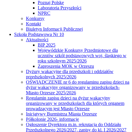
Poznaj Polskę
Laboratoria Przyszłości
NPRC
Konkursy
Kontakt
Biuletyn Informacji Publicznej
Szkoła Podstawowa Nr 10
Aktualności
BIP 2025
Wojewódzkie Konkursy Przedmiotowe dla
uczniów szkół podstawowych woj. śląskiego w
roku szkolnym 2025/2026
Zaproszenia MOK w Orzeszu
Dyżury wakacyjne dla przedszkoli i oddziałów
przedszkolnych 2025/2026
OŚWIADCZENIE nr 6 do regulaminu zapisu dzieci na
dyżur wakacyjny organizowany w przedszkolach-
Miasto Orzesze 2025/2026
Regulamin zapisu dzieci na dyżur wakacyjny
organizowany w przedszkolach dla których organem
prowadzącym jest Miasto Orzesze
Inicjatywy Burmistrza Miasta Orzesze
Półkolonie 2026- informacje
Ogłoszenie Dyrektora m.in. rekrutacja do Oddziału
Przedszkolnego 2026/2027, zapisy do kl. I 2026/2027