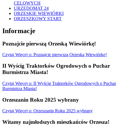
CELOWYCH
URZĘDOMAT 24
ORZESKIE WIEWIÓRKI
ORZESZKOWY START
Informacje
Poznajcie pierwszą Orzeską Wiewiórkę!
Czytaj
Więcej
o: Poznajcie pierwszą Orzeską Wiewiórkę!
II Wyścig Traktorków Ogrodowych o Puchar
Burmistrza Miasta!
Czytaj
Więcej
o: II Wyścig Traktorków Ogrodowych o Puchar
Burmistrza Miasta!
Orzeszanin Roku 2025 wybrany
Czytaj
Więcej
o: Orzeszanin Roku 2025 wybrany
Witamy najmłodszych mieszkańców Orzesza!