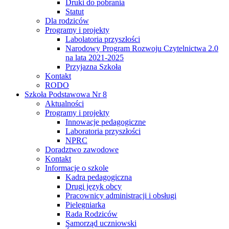
Druki do pobrania
Statut
Dla rodziców
Programy i projekty
Labolatoria przyszłości
Narodowy Program Rozwoju Czytelnictwa 2.0
na lata 2021-2025
Przyjazna Szkoła
Kontakt
RODO
Szkoła Podstawowa Nr 8
Aktualności
Programy i projekty
Innowacje pedagogiczne
Laboratoria przyszłości
NPRC
Doradztwo zawodowe
Kontakt
Informacje o szkole
Kadra pedagogiczna
Drugi język obcy
Pracownicy administracji i obsługi
Pielęgniarka
Rada Rodziców
Samorząd uczniowski