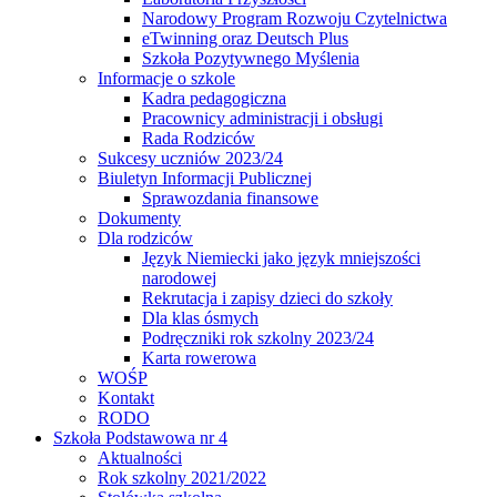
Narodowy Program Rozwoju Czytelnictwa
eTwinning oraz Deutsch Plus
Szkoła Pozytywnego Myślenia
Informacje o szkole
Kadra pedagogiczna
Pracownicy administracji i obsługi
Rada Rodziców
Sukcesy uczniów 2023/24
Biuletyn Informacji Publicznej
Sprawozdania finansowe
Dokumenty
Dla rodziców
Język Niemiecki jako język mniejszości
narodowej
Rekrutacja i zapisy dzieci do szkoły
Dla klas ósmych
Podręczniki rok szkolny 2023/24
Karta rowerowa
WOŚP
Kontakt
RODO
Szkoła Podstawowa nr 4
Aktualności
Rok szkolny 2021/2022