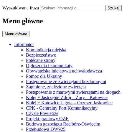
Wyszukiwana fraza
Szukaj
Menu główne
Menu główne
Informator
Komunikacja miejska
Bezpieczeństwo
Polecane strony
Ogłoszenia i komunikaty
Obywatelska inicjatywa uchwałodawcza
Pomoc dla Ukrainy
Postępowanie ze zwierzętami bezdomnymi
Zaginione, znalezione zwierzęta
Postępowanie z martwymi zwierzętami na drogach
Kolej + Jastrzębie-Zdrój – Żory – Katowice
Kolej + Katowice Ligota – Orzesze Jaśkowice
CPK - Centralny Port Komunikacyjny
Czyste Powietrze
Projekt grantowy OZE
Budowa gazociągu Racibórz-Oświęcim
Przebudowa DW925