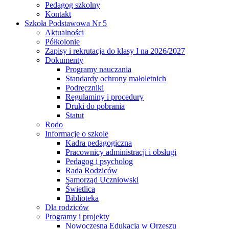
Pedagog szkolny
Kontakt
Szkoła Podstawowa Nr 5
Aktualności
Półkolonie
Zapisy i rekrutacja do klasy I na 2026/2027
Dokumenty
Programy nauczania
Standardy ochrony małoletnich
Podręczniki
Regulaminy i procedury
Druki do pobrania
Statut
Rodo
Informacje o szkole
Kadra pedagogiczna
Pracownicy administracji i obsługi
Pedagog i psycholog
Rada Rodziców
Samorząd Uczniowski
Świetlica
Biblioteka
Dla rodziców
Programy i projekty
Nowoczesna Edukacja w Orzeszu