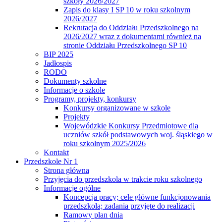
szkoły 2026/2027
Zapis do klasy I SP 10 w roku szkolnym
2026/2027
Rekrutacja do Oddziału Przedszkolnego na
2026/2027 wraz z dokumentami również na
stronie Oddziału Przedszkolnego SP 10
BIP 2025
Jadłospis
RODO
Dokumenty szkolne
Informacje o szkole
Programy, projekty, konkursy
Konkursy organizowane w szkole
Projekty
Wojewódzkie Konkursy Przedmiotowe dla
uczniów szkół podstawowych woj. śląskiego w
roku szkolnym 2025/2026
Kontakt
Przedszkole Nr 1
Strona główna
Przyjęcia do przedszkola w trakcie roku szkolnego
Informacje ogólne
Koncepcja pracy; cele główne funkcjonowania
przedszkola; zadania przyjęte do realizacji
Ramowy plan dnia