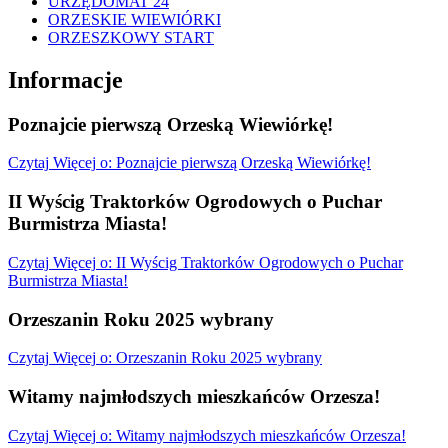
URZĘDOMAT 24
ORZESKIE WIEWIÓRKI
ORZESZKOWY START
Informacje
Poznajcie pierwszą Orzeską Wiewiórkę!
Czytaj
Więcej
o: Poznajcie pierwszą Orzeską Wiewiórkę!
II Wyścig Traktorków Ogrodowych o Puchar
Burmistrza Miasta!
Czytaj
Więcej
o: II Wyścig Traktorków Ogrodowych o Puchar
Burmistrza Miasta!
Orzeszanin Roku 2025 wybrany
Czytaj
Więcej
o: Orzeszanin Roku 2025 wybrany
Witamy najmłodszych mieszkańców Orzesza!
Czytaj
Więcej
o: Witamy najmłodszych mieszkańców Orzesza!