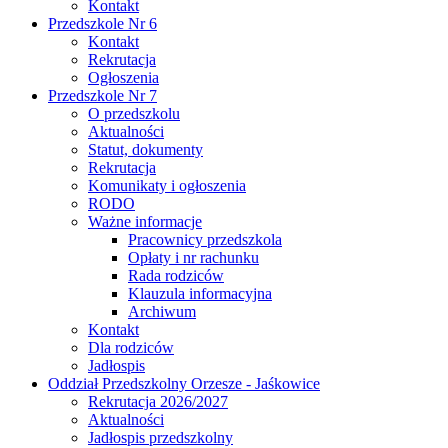
Kontakt
Przedszkole Nr 6
Kontakt
Rekrutacja
Ogłoszenia
Przedszkole Nr 7
O przedszkolu
Aktualności
Statut, dokumenty
Rekrutacja
Komunikaty i ogłoszenia
RODO
Ważne informacje
Pracownicy przedszkola
Opłaty i nr rachunku
Rada rodziców
Klauzula informacyjna
Archiwum
Kontakt
Dla rodziców
Jadłospis
Oddział Przedszkolny Orzesze - Jaśkowice
Rekrutacja 2026/2027
Aktualności
Jadłospis przedszkolny