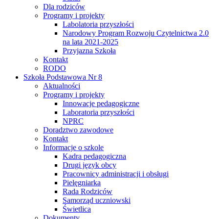
Dla rodziców
Programy i projekty
Labolatoria przyszłości
Narodowy Program Rozwoju Czytelnictwa 2.0
na lata 2021-2025
Przyjazna Szkoła
Kontakt
RODO
Szkoła Podstawowa Nr 8
Aktualności
Programy i projekty
Innowacje pedagogiczne
Laboratoria przyszłości
NPRC
Doradztwo zawodowe
Kontakt
Informacje o szkole
Kadra pedagogiczna
Drugi język obcy
Pracownicy administracji i obsługi
Pielęgniarka
Rada Rodziców
Samorząd uczniowski
Świetlica
Dokumenty