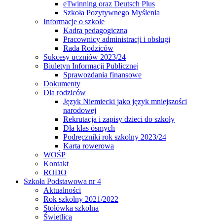
eTwinning oraz Deutsch Plus
Szkoła Pozytywnego Myślenia
Informacje o szkole
Kadra pedagogiczna
Pracownicy administracji i obsługi
Rada Rodziców
Sukcesy uczniów 2023/24
Biuletyn Informacji Publicznej
Sprawozdania finansowe
Dokumenty
Dla rodziców
Język Niemiecki jako język mniejszości
narodowej
Rekrutacja i zapisy dzieci do szkoły
Dla klas ósmych
Podręczniki rok szkolny 2023/24
Karta rowerowa
WOŚP
Kontakt
RODO
Szkoła Podstawowa nr 4
Aktualności
Rok szkolny 2021/2022
Stołówka szkolna
Świetlica