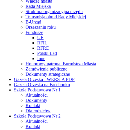
Władze miasta
Rada Miejska
Struktura organizacyjna urzędu
Transmisja obrad Rady Miejskiej
E-Urząd
Orzeszanin roku
Fundusze
UE
RFIL
RFRD
Polski Ład
Inne
Honorowy patronat Burmistrza Miasta
Zamówienia publiczne
Dokumenty strategiczne
Gazeta Orzeska - WERSJA PDF
Gazeta Orzeska na Facebooku
Szkoła Podstawowa Nr 1
Aktualności
Dokumenty
Kontakt
Dla rodziców
Szkoła Podstawowa Nr 2
Aktualności
Kontakt