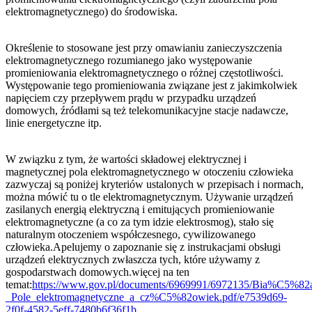
elektromagnetycznego) do środowiska.
Określenie to stosowane jest przy omawianiu zanieczyszczenia
elektromagnetycznego rozumianego jako występowanie
promieniowania elektromagnetycznego o różnej częstotliwości.
Występowanie tego promieniowania związane jest z jakimkolwiek
napięciem czy przepływem prądu w przypadku urządzeń
domowych, źródłami są też telekomunikacyjne stacje nadawcze,
linie energetyczne itp.
W związku z tym, że wartości składowej elektrycznej i
magnetycznej pola elektromagnetycznego w otoczeniu człowieka
zazwyczaj są poniżej kryteriów ustalonych w przepisach i normach,
można mówić tu o tle elektromagnetycznym. Używanie urządzeń
zasilanych energią elektryczną i emitujących promieniowanie
elektromagnetyczne (a co za tym idzie elektrosmog), stało się
naturalnym otoczeniem współczesnego, cywilizowanego
człowieka.Apelujemy o zapoznanie się z instrukacjami obsługi
urządzeń elektrycznych zwłaszcza tych, które używamy z
gospodarstwach domowych.więcej na ten
temat:
https://www.gov.pl/documents/6969991/6972135/Bia%C5%
_Pole_elektromagnetyczne_a_cz%C5%82owiek.pdf/e7539d69-
2f0f-4582-5eff-7480b6f36f1b