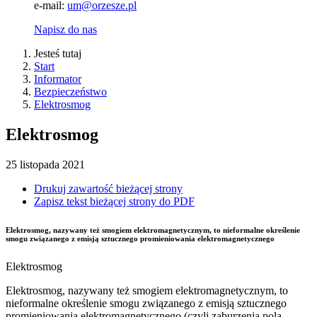
e-mail:
um@orzesze.pl
Napisz do nas
Jesteś tutaj
Start
Informator
Bezpieczeństwo
Elektrosmog
Elektrosmog
25
listopada
2021
Drukuj zawartość bieżącej strony
Zapisz tekst bieżącej strony do PDF
Elektrosmog, nazywany też smogiem elektromagnetycznym, to nieformalne określenie
smogu związanego z emisją sztucznego promieniowania elektromagnetycznego
Elektrosmog
Elektrosmog, nazywany też smogiem elektromagnetycznym, to
nieformalne określenie smogu związanego z emisją sztucznego
promieniowania elektromagnetycznego (czyli zaburzenia pola