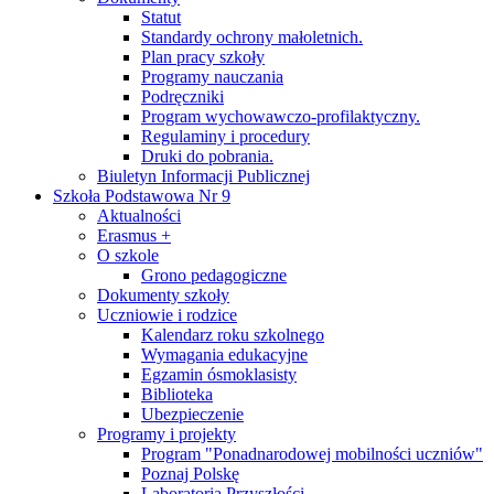
Statut
Standardy ochrony małoletnich.
Plan pracy szkoły
Programy nauczania
Podręczniki
Program wychowawczo-profilaktyczny.
Regulaminy i procedury
Druki do pobrania.
Biuletyn Informacji Publicznej
Szkoła Podstawowa Nr 9
Aktualności
Erasmus +
O szkole
Grono pedagogiczne
Dokumenty szkoły
Uczniowie i rodzice
Kalendarz roku szkolnego
Wymagania edukacyjne
Egzamin ósmoklasisty
Biblioteka
Ubezpieczenie
Programy i projekty
Program "Ponadnarodowej mobilności uczniów"
Poznaj Polskę
Laboratoria Przyszłości