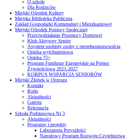
O szkole
Dla Rodziców
Miejski Ośrodek Kultury
Miejska Biblioteka Publiczna
Zakład Gospodarki Komunalnej i Mieszkaniowej
Miejski Ośrodek Pomocy Społecznej
Przeciwdziałanie Przemocy Domowej
Klub Aktywny Senior
Asystent osobisty osoby z niepełnosprawnością
Opieka wytchnieniowa
Opieka 75+
Program Fundusze Europejskie na Pomoc
Żywnościową 2021-2027
KORPUS WSPARCIA SENIORÓW
Miejski Żłobek w Orzeszu
Kontakt
Rodo
Aktualności
Galeria
Rekrutacja
Szkoła Podstawowa Nr 3
Aktualności
Programy i projekty
Laboratoria Przyszłości
Narodowy Program Rozwoju Czytelnictwa