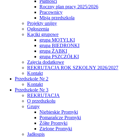
Płatności
Roczny plan pracy 2025/2026
Pracownicy
Misja przedszkola
Projekty unijny
Ogłoszenia
Kąciki grupowe
grupa MOTYLKI
grupa BIEDRONKI
grupa ŻABKI
grupa PSZCZÓŁKI
Zajęcia dodatkowe
REKRUTACJA ROK SZKOLNY 2026/2027
Kontakt
Przedszkole Nr 2
Kontakt
Przedszkole Nr 3
REKRUTACJA
O przedszkolu
Grupy
Niebieskie Promyki
Pomarańcze Promyki
Żółte Promyki
Zielone Promyki
Jadłospis