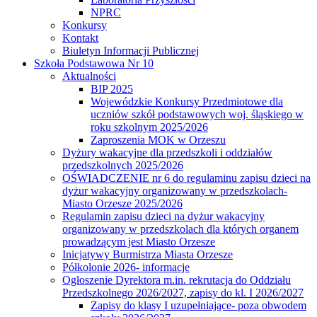
NPRC
Konkursy
Kontakt
Biuletyn Informacji Publicznej
Szkoła Podstawowa Nr 10
Aktualności
BIP 2025
Wojewódzkie Konkursy Przedmiotowe dla
uczniów szkół podstawowych woj. śląskiego w
roku szkolnym 2025/2026
Zaproszenia MOK w Orzeszu
Dyżury wakacyjne dla przedszkoli i oddziałów
przedszkolnych 2025/2026
OŚWIADCZENIE nr 6 do regulaminu zapisu dzieci na
dyżur wakacyjny organizowany w przedszkolach-
Miasto Orzesze 2025/2026
Regulamin zapisu dzieci na dyżur wakacyjny
organizowany w przedszkolach dla których organem
prowadzącym jest Miasto Orzesze
Inicjatywy Burmistrza Miasta Orzesze
Półkolonie 2026- informacje
Ogłoszenie Dyrektora m.in. rekrutacja do Oddziału
Przedszkolnego 2026/2027, zapisy do kl. I 2026/2027
Zapisy do klasy I uzupełniające- poza obwodem