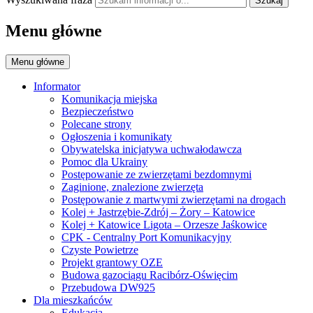
Szukaj
Menu główne
Menu główne
Informator
Komunikacja miejska
Bezpieczeństwo
Polecane strony
Ogłoszenia i komunikaty
Obywatelska inicjatywa uchwałodawcza
Pomoc dla Ukrainy
Postępowanie ze zwierzętami bezdomnymi
Zaginione, znalezione zwierzęta
Postępowanie z martwymi zwierzętami na drogach
Kolej + Jastrzębie-Zdrój – Żory – Katowice
Kolej + Katowice Ligota – Orzesze Jaśkowice
CPK - Centralny Port Komunikacyjny
Czyste Powietrze
Projekt grantowy OZE
Budowa gazociągu Racibórz-Oświęcim
Przebudowa DW925
Dla mieszkańców
Edukacja