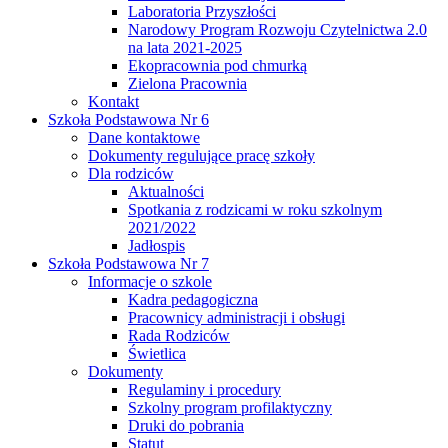
Laboratoria Przyszłości
Narodowy Program Rozwoju Czytelnictwa 2.0
na lata 2021-2025
Ekopracownia pod chmurką
Zielona Pracownia
Kontakt
Szkoła Podstawowa Nr 6
Dane kontaktowe
Dokumenty regulujące pracę szkoły
Dla rodziców
Aktualności
Spotkania z rodzicami w roku szkolnym
2021/2022
Jadłospis
Szkoła Podstawowa Nr 7
Informacje o szkole
Kadra pedagogiczna
Pracownicy administracji i obsługi
Rada Rodziców
Świetlica
Dokumenty
Regulaminy i procedury
Szkolny program profilaktyczny
Druki do pobrania
Statut