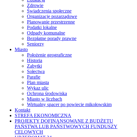
Zdrowie
Świadczenia społeczne
Organizacje pozarządowe
Planowanie przestrzenne
Podatki lokalne
Odpady komunalne
Bezpłatne porady prawne
Seniorzy
Miasto
Położenie geograficzne
Historia
Zabytki
Sołectwa
Parafie
Plan miasta
Wykaz ulic
Ochrona środowiska
Miasto w liczbach
Wirtualny spacer po powiecie mikołowskim
Kontakt
STREFA EKONOMICZNA
PROJEKTY DOFINANSOWANE Z BUDŻETU
PAŃSTWA LUB PAŃSTWOWYCH FUNDUSZY
CELOWYCH