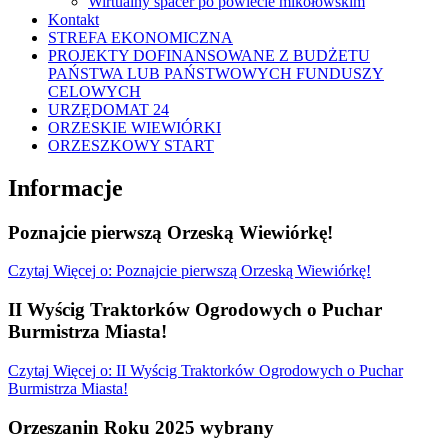
Wirtualny spacer po powiecie mikołowskim
Kontakt
STREFA EKONOMICZNA
PROJEKTY DOFINANSOWANE Z BUDŻETU
PAŃSTWA LUB PAŃSTWOWYCH FUNDUSZY
CELOWYCH
URZĘDOMAT 24
ORZESKIE WIEWIÓRKI
ORZESZKOWY START
Informacje
Poznajcie pierwszą Orzeską Wiewiórkę!
Czytaj
Więcej
o: Poznajcie pierwszą Orzeską Wiewiórkę!
II Wyścig Traktorków Ogrodowych o Puchar
Burmistrza Miasta!
Czytaj
Więcej
o: II Wyścig Traktorków Ogrodowych o Puchar
Burmistrza Miasta!
Orzeszanin Roku 2025 wybrany