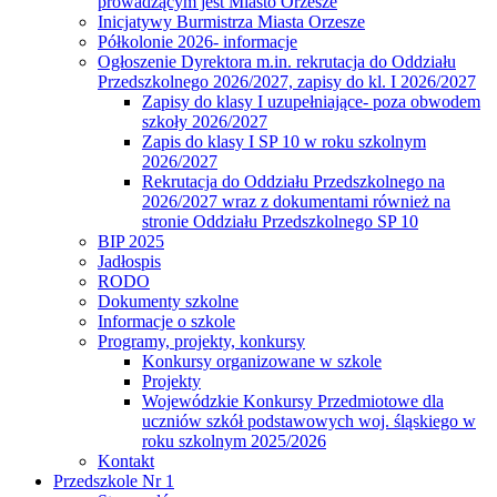
prowadzącym jest Miasto Orzesze
Inicjatywy Burmistrza Miasta Orzesze
Półkolonie 2026- informacje
Ogłoszenie Dyrektora m.in. rekrutacja do Oddziału
Przedszkolnego 2026/2027, zapisy do kl. I 2026/2027
Zapisy do klasy I uzupełniające- poza obwodem
szkoły 2026/2027
Zapis do klasy I SP 10 w roku szkolnym
2026/2027
Rekrutacja do Oddziału Przedszkolnego na
2026/2027 wraz z dokumentami również na
stronie Oddziału Przedszkolnego SP 10
BIP 2025
Jadłospis
RODO
Dokumenty szkolne
Informacje o szkole
Programy, projekty, konkursy
Konkursy organizowane w szkole
Projekty
Wojewódzkie Konkursy Przedmiotowe dla
uczniów szkół podstawowych woj. śląskiego w
roku szkolnym 2025/2026
Kontakt
Przedszkole Nr 1