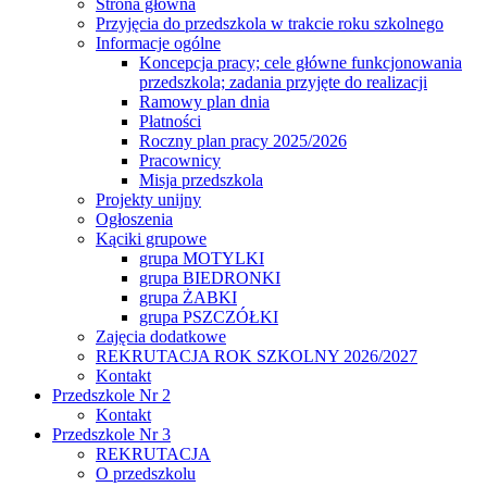
Strona główna
Przyjęcia do przedszkola w trakcie roku szkolnego
Informacje ogólne
Koncepcja pracy; cele główne funkcjonowania
przedszkola; zadania przyjęte do realizacji
Ramowy plan dnia
Płatności
Roczny plan pracy 2025/2026
Pracownicy
Misja przedszkola
Projekty unijny
Ogłoszenia
Kąciki grupowe
grupa MOTYLKI
grupa BIEDRONKI
grupa ŻABKI
grupa PSZCZÓŁKI
Zajęcia dodatkowe
REKRUTACJA ROK SZKOLNY 2026/2027
Kontakt
Przedszkole Nr 2
Kontakt
Przedszkole Nr 3
REKRUTACJA
O przedszkolu