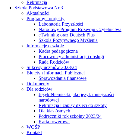
Rekrutacja
Szkoła Podstawowa Nr 3
Aktualności
Programy i projekty
Laboratoria Przyszłości
Narodowy Program Rozwoju Czytelnictwa
eTwinning oraz Deutsch Plus
Szkoła Pozytywnego Myślenia
Informacje o szkole
Kadra pedagogiczna
Pracownicy administracji i obsługi
Rada Rodziców
Sukcesy uczniów 2023/24
Biuletyn Informacji Publicznej
Sprawozdania finansowe
Dokumenty
Dla rodziców
Język Niemiecki jako język mniejszości
narodowej
Rekrutacja i zapisy dzieci do szkoły
Dla klas ósmych
Podręczniki rok szkolny 2023/24
Karta rowerowa
WOŚP
Kontakt