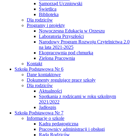
Samorząd Uczniowski
Świetlica
Biblioteka
Dla rodziców
Programy i projekty
Nowoczesna Edukacja w Orzeszu
Laboratoria Przyszłości
Narodowy Program Rozwoju Czytelnictwa 2.0
na lata 2021-2025
Ekopracownia pod chmurką
Zielona Pracownia
Kontakt
Szkoła Podstawowa Nr 6
Dane kontaktowe
Dokumenty regulujące pracę szkoły
Dla rodziców
Aktualności
Spotkania z rodzicami w roku szkolnym
2021/2022
Jadłospis
Szkoła Podstawowa Nr 7
Informacje o szkole
Kadra pedagogiczna
Pracownicy administracji i obsługi
Rada Rodziców