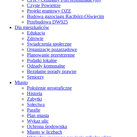
Czyste Powietrze
Projekt grantowy OZE
Budowa gazociągu Racibórz-Oświęcim
Przebudowa DW925
Dla mieszkańców
Edukacja
Zdrowie
Świadczenia społeczne
Organizacje pozarządowe
Planowanie przestrzenne
Podatki lokalne
Odpady komunalne
Bezpłatne porady prawne
Seniorzy
Miasto
Położenie geograficzne
Historia
Zabytki
Sołectwa
Parafie
Plan miasta
Wykaz ulic
Ochrona środowiska
Miasto w liczbach