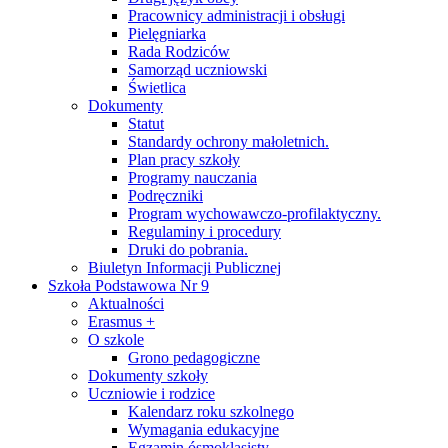
Pracownicy administracji i obsługi
Pielęgniarka
Rada Rodziców
Samorząd uczniowski
Świetlica
Dokumenty
Statut
Standardy ochrony małoletnich.
Plan pracy szkoły
Programy nauczania
Podręczniki
Program wychowawczo-profilaktyczny.
Regulaminy i procedury
Druki do pobrania.
Biuletyn Informacji Publicznej
Szkoła Podstawowa Nr 9
Aktualności
Erasmus +
O szkole
Grono pedagogiczne
Dokumenty szkoły
Uczniowie i rodzice
Kalendarz roku szkolnego
Wymagania edukacyjne
Egzamin ósmoklasisty