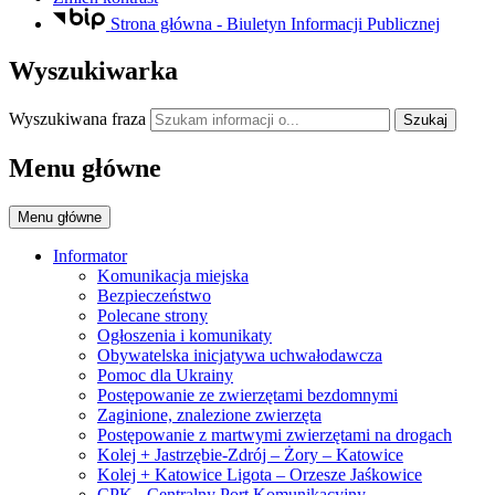
Strona główna - Biuletyn Informacji Publicznej
Wyszukiwarka
Wyszukiwana fraza
Szukaj
Menu główne
Menu główne
Informator
Komunikacja miejska
Bezpieczeństwo
Polecane strony
Ogłoszenia i komunikaty
Obywatelska inicjatywa uchwałodawcza
Pomoc dla Ukrainy
Postępowanie ze zwierzętami bezdomnymi
Zaginione, znalezione zwierzęta
Postępowanie z martwymi zwierzętami na drogach
Kolej + Jastrzębie-Zdrój – Żory – Katowice
Kolej + Katowice Ligota – Orzesze Jaśkowice
CPK - Centralny Port Komunikacyjny