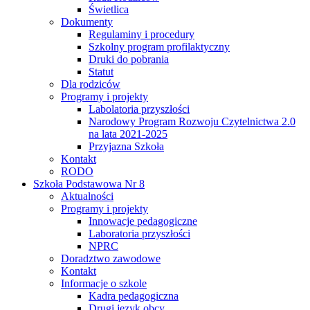
Świetlica
Dokumenty
Regulaminy i procedury
Szkolny program profilaktyczny
Druki do pobrania
Statut
Dla rodziców
Programy i projekty
Labolatoria przyszłości
Narodowy Program Rozwoju Czytelnictwa 2.0
na lata 2021-2025
Przyjazna Szkoła
Kontakt
RODO
Szkoła Podstawowa Nr 8
Aktualności
Programy i projekty
Innowacje pedagogiczne
Laboratoria przyszłości
NPRC
Doradztwo zawodowe
Kontakt
Informacje o szkole
Kadra pedagogiczna
Drugi język obcy