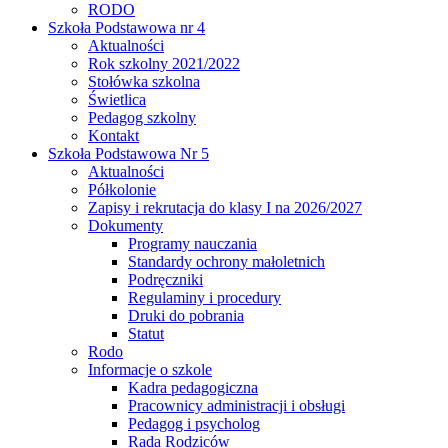
RODO
Szkoła Podstawowa nr 4
Aktualności
Rok szkolny 2021/2022
Stołówka szkolna
Świetlica
Pedagog szkolny
Kontakt
Szkoła Podstawowa Nr 5
Aktualności
Półkolonie
Zapisy i rekrutacja do klasy I na 2026/2027
Dokumenty
Programy nauczania
Standardy ochrony małoletnich
Podręczniki
Regulaminy i procedury
Druki do pobrania
Statut
Rodo
Informacje o szkole
Kadra pedagogiczna
Pracownicy administracji i obsługi
Pedagog i psycholog
Rada Rodziców