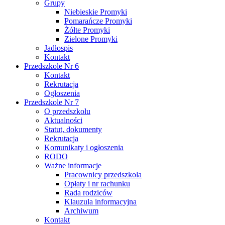
Grupy
Niebieskie Promyki
Pomarańcze Promyki
Żółte Promyki
Zielone Promyki
Jadłospis
Kontakt
Przedszkole Nr 6
Kontakt
Rekrutacja
Ogłoszenia
Przedszkole Nr 7
O przedszkolu
Aktualności
Statut, dokumenty
Rekrutacja
Komunikaty i ogłoszenia
RODO
Ważne informacje
Pracownicy przedszkola
Opłaty i nr rachunku
Rada rodziców
Klauzula informacyjna
Archiwum
Kontakt