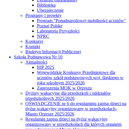
Biblioteka
Ubezpieczenie
Programy i projekty
Program "Ponadnarodowej mobilności uczniów"
Poznaj Polskę
Laboratoria Przyszłości
NPRC
Konkursy
Kontakt
Biuletyn Informacji Publicznej
Szkoła Podstawowa Nr 10
Aktualności
BIP 2025
Wojewódzkie Konkursy Przedmiotowe dla
uczniów szkół podstawowych woj. śląskiego w
roku szkolnym 2025/2026
Zaproszenia MOK w Orzeszu
Dyżury wakacyjne dla przedszkoli i oddziałów
przedszkolnych 2025/2026
OŚWIADCZENIE nr 6 do regulaminu zapisu dzieci na
dyżur wakacyjny organizowany w przedszkolach-
Miasto Orzesze 2025/2026
Regulamin zapisu dzieci na dyżur wakacyjny
organizowany w przedszkolach dla których organem