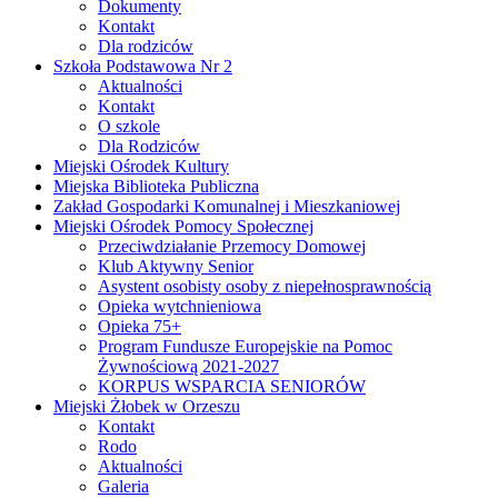
Dokumenty
Kontakt
Dla rodziców
Szkoła Podstawowa Nr 2
Aktualności
Kontakt
O szkole
Dla Rodziców
Miejski Ośrodek Kultury
Miejska Biblioteka Publiczna
Zakład Gospodarki Komunalnej i Mieszkaniowej
Miejski Ośrodek Pomocy Społecznej
Przeciwdziałanie Przemocy Domowej
Klub Aktywny Senior
Asystent osobisty osoby z niepełnosprawnością
Opieka wytchnieniowa
Opieka 75+
Program Fundusze Europejskie na Pomoc
Żywnościową 2021-2027
KORPUS WSPARCIA SENIORÓW
Miejski Żłobek w Orzeszu
Kontakt
Rodo
Aktualności
Galeria