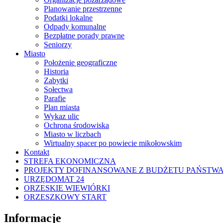
Planowanie przestrzenne
Podatki lokalne
Odpady komunalne
Bezpłatne porady prawne
Seniorzy
Miasto
Położenie geograficzne
Historia
Zabytki
Sołectwa
Parafie
Plan miasta
Wykaz ulic
Ochrona środowiska
Miasto w liczbach
Wirtualny spacer po powiecie mikołowskim
Kontakt
STREFA EKONOMICZNA
PROJEKTY DOFINANSOWANE Z BUDŻETU PAŃSTW
URZĘDOMAT 24
ORZESKIE WIEWIÓRKI
ORZESZKOWY START
Informacje