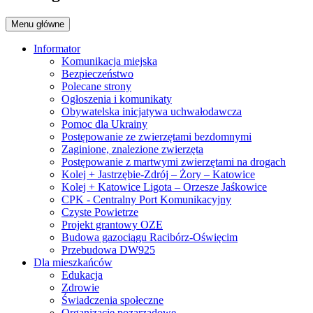
Menu główne
Informator
Komunikacja miejska
Bezpieczeństwo
Polecane strony
Ogłoszenia i komunikaty
Obywatelska inicjatywa uchwałodawcza
Pomoc dla Ukrainy
Postępowanie ze zwierzętami bezdomnymi
Zaginione, znalezione zwierzęta
Postępowanie z martwymi zwierzętami na drogach
Kolej + Jastrzębie-Zdrój – Żory – Katowice
Kolej + Katowice Ligota – Orzesze Jaśkowice
CPK - Centralny Port Komunikacyjny
Czyste Powietrze
Projekt grantowy OZE
Budowa gazociągu Racibórz-Oświęcim
Przebudowa DW925
Dla mieszkańców
Edukacja
Zdrowie
Świadczenia społeczne
Organizacje pozarządowe