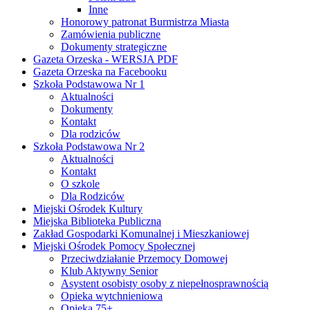
Inne
Honorowy patronat Burmistrza Miasta
Zamówienia publiczne
Dokumenty strategiczne
Gazeta Orzeska - WERSJA PDF
Gazeta Orzeska na Facebooku
Szkoła Podstawowa Nr 1
Aktualności
Dokumenty
Kontakt
Dla rodziców
Szkoła Podstawowa Nr 2
Aktualności
Kontakt
O szkole
Dla Rodziców
Miejski Ośrodek Kultury
Miejska Biblioteka Publiczna
Zakład Gospodarki Komunalnej i Mieszkaniowej
Miejski Ośrodek Pomocy Społecznej
Przeciwdziałanie Przemocy Domowej
Klub Aktywny Senior
Asystent osobisty osoby z niepełnosprawnością
Opieka wytchnieniowa
Opieka 75+