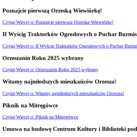
Poznajcie pierwszą Orzeską Wiewiórkę!
Czytaj
Więcej
o: Poznajcie pierwszą Orzeską Wiewiórkę!
II Wyścig Traktorków Ogrodowych o Puchar Burmist
Czytaj
Więcej
o: II Wyścig Traktorków Ogrodowych o Puchar Burmis
Orzeszanin Roku 2025 wybrany
Czytaj
Więcej
o: Orzeszanin Roku 2025 wybrany
Witamy najmłodszych mieszkańców Orzesza!
Czytaj
Więcej
o: Witamy najmłodszych mieszkańców Orzesza!
Piknik na Mitręgówce
Czytaj
Więcej
o: Piknik na Mitręgówce
Umowa na budowę Centrum Kultury i Biblioteki pod