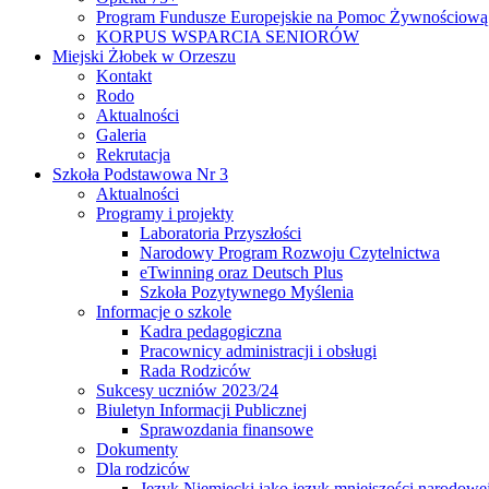
Program Fundusze Europejskie na Pomoc Żywnościową
KORPUS WSPARCIA SENIORÓW
Miejski Żłobek w Orzeszu
Kontakt
Rodo
Aktualności
Galeria
Rekrutacja
Szkoła Podstawowa Nr 3
Aktualności
Programy i projekty
Laboratoria Przyszłości
Narodowy Program Rozwoju Czytelnictwa
eTwinning oraz Deutsch Plus
Szkoła Pozytywnego Myślenia
Informacje o szkole
Kadra pedagogiczna
Pracownicy administracji i obsługi
Rada Rodziców
Sukcesy uczniów 2023/24
Biuletyn Informacji Publicznej
Sprawozdania finansowe
Dokumenty
Dla rodziców
Język Niemiecki jako język mniejszości narodowe