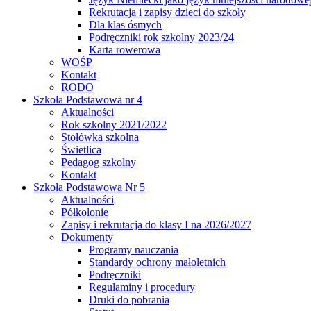
Rekrutacja i zapisy dzieci do szkoły
Dla klas ósmych
Podręczniki rok szkolny 2023/24
Karta rowerowa
WOŚP
Kontakt
RODO
Szkoła Podstawowa nr 4
Aktualności
Rok szkolny 2021/2022
Stołówka szkolna
Świetlica
Pedagog szkolny
Kontakt
Szkoła Podstawowa Nr 5
Aktualności
Półkolonie
Zapisy i rekrutacja do klasy I na 2026/2027
Dokumenty
Programy nauczania
Standardy ochrony małoletnich
Podręczniki
Regulaminy i procedury
Druki do pobrania