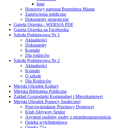
Inne
Honorowy patronat Burmistrza Miasta
Zamówienia publiczne
Dokumenty strategiczne
Gazeta Orzeska - WERSJA PDF
Gazeta Orzeska na Facebooku
Szkoła Podstawowa Nr 1
Aktualności
Dokumenty
Kontakt
Dla rodziców
Szkoła Podstawowa Nr 2
Aktualności
Kontakt
O szkole
Dla Rodziców
Miejski Ośrodek Kultury
Miejska Biblioteka Publiczna
Zakład Gospodarki Komunalnej i Mieszkaniowej
Miejski Ośrodek Pomocy Społecznej
Przeciwdziałanie Przemocy Domowej
Klub Aktywny Senior
Asystent osobisty osoby z niepełnosprawnością
Opieka wytchnieniowa
Opieka 75+