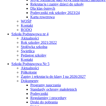
Rekrutacja i zapisy dzieci do szkoły
Dla klas ósmych
Podręczniki rok szkolny 2023/24
Karta rowerowa
WOŚP
Kontakt
RODO
Szkoła Podstawowa nr 4
Aktualności
Rok szkolny 2021/2022
Stołówka szkolna
Świetlica
Pedagog szkolny
Kontakt
Szkoła Podstawowa Nr 5
Aktualności
Półkolonie
Zapisy i rekrutacja do klasy I na 2026/2027
Dokumenty
Programy nauczania
Standardy ochrony małoletnich
Podręczniki
Regulaminy i procedury
Druki do pobrania