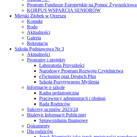
Program Fundusze Europejskie na Pomoc Żywnościową
KORPUS WSPARCIA SENIORÓW
Miejski Żłobek w Orzeszu
Kontakt
Rodo
Aktualności
Galeria
Rekrutacja
Szkoła Podstawowa Nr 3
Aktualności
Programy i projekty
Laboratoria Przyszłości
Narodowy Program Rozwoju Czytelnictwa
eTwinning oraz Deutsch Plus
Szkoła Pozytywnego Myślenia
Informacje o szkole
Kadra pedagogiczna
Pracownicy administracji i obsługi
Rada Rodziców
Sukcesy uczniów 2023/24
Biuletyn Informacji Publicznej
Sprawozdania finansowe
Dokumenty
Dla rodziców
Język Niemiecki jako język mniejszości narodowe