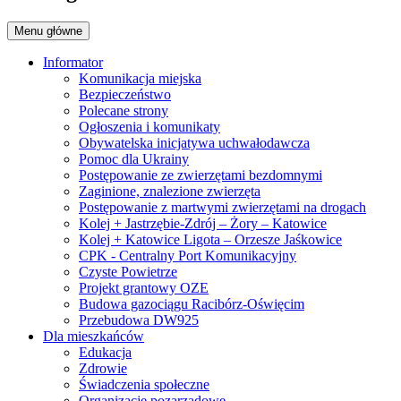
Menu główne
Informator
Komunikacja miejska
Bezpieczeństwo
Polecane strony
Ogłoszenia i komunikaty
Obywatelska inicjatywa uchwałodawcza
Pomoc dla Ukrainy
Postępowanie ze zwierzętami bezdomnymi
Zaginione, znalezione zwierzęta
Postępowanie z martwymi zwierzętami na drogach
Kolej + Jastrzębie-Zdrój – Żory – Katowice
Kolej + Katowice Ligota – Orzesze Jaśkowice
CPK - Centralny Port Komunikacyjny
Czyste Powietrze
Projekt grantowy OZE
Budowa gazociągu Racibórz-Oświęcim
Przebudowa DW925
Dla mieszkańców
Edukacja
Zdrowie
Świadczenia społeczne
Organizacje pozarządowe