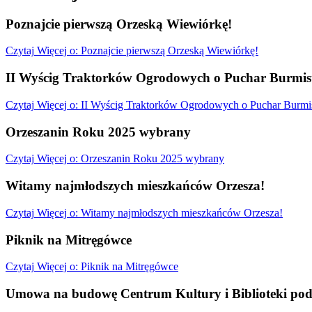
Poznajcie pierwszą Orzeską Wiewiórkę!
Czytaj
Więcej
o: Poznajcie pierwszą Orzeską Wiewiórkę!
II Wyścig Traktorków Ogrodowych o Puchar Burmist
Czytaj
Więcej
o: II Wyścig Traktorków Ogrodowych o Puchar Burmis
Orzeszanin Roku 2025 wybrany
Czytaj
Więcej
o: Orzeszanin Roku 2025 wybrany
Witamy najmłodszych mieszkańców Orzesza!
Czytaj
Więcej
o: Witamy najmłodszych mieszkańców Orzesza!
Piknik na Mitręgówce
Czytaj
Więcej
o: Piknik na Mitręgówce
Umowa na budowę Centrum Kultury i Biblioteki pod