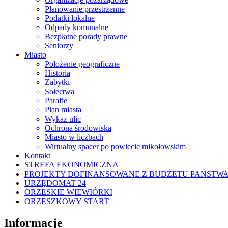
Planowanie przestrzenne
Podatki lokalne
Odpady komunalne
Bezpłatne porady prawne
Seniorzy
Miasto
Położenie geograficzne
Historia
Zabytki
Sołectwa
Parafie
Plan miasta
Wykaz ulic
Ochrona środowiska
Miasto w liczbach
Wirtualny spacer po powiecie mikołowskim
Kontakt
STREFA EKONOMICZNA
PROJEKTY DOFINANSOWANE Z BUDŻETU PAŃSTW
URZĘDOMAT 24
ORZESKIE WIEWIÓRKI
ORZESZKOWY START
Informacje