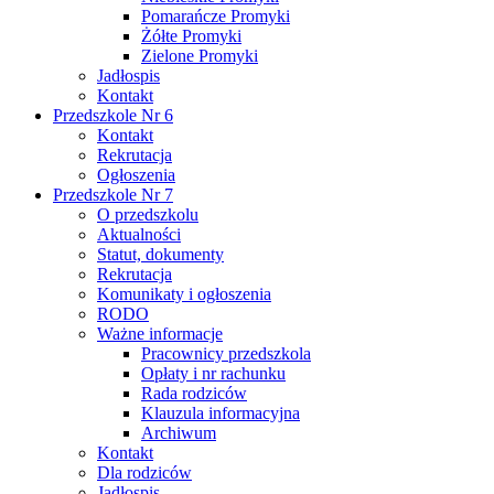
Pomarańcze Promyki
Żółte Promyki
Zielone Promyki
Jadłospis
Kontakt
Przedszkole Nr 6
Kontakt
Rekrutacja
Ogłoszenia
Przedszkole Nr 7
O przedszkolu
Aktualności
Statut, dokumenty
Rekrutacja
Komunikaty i ogłoszenia
RODO
Ważne informacje
Pracownicy przedszkola
Opłaty i nr rachunku
Rada rodziców
Klauzula informacyjna
Archiwum
Kontakt
Dla rodziców
Jadłospis