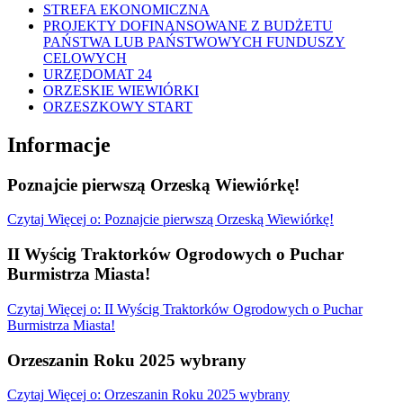
STREFA EKONOMICZNA
PROJEKTY DOFINANSOWANE Z BUDŻETU
PAŃSTWA LUB PAŃSTWOWYCH FUNDUSZY
CELOWYCH
URZĘDOMAT 24
ORZESKIE WIEWIÓRKI
ORZESZKOWY START
Informacje
Poznajcie pierwszą Orzeską Wiewiórkę!
Czytaj
Więcej
o: Poznajcie pierwszą Orzeską Wiewiórkę!
II Wyścig Traktorków Ogrodowych o Puchar
Burmistrza Miasta!
Czytaj
Więcej
o: II Wyścig Traktorków Ogrodowych o Puchar
Burmistrza Miasta!
Orzeszanin Roku 2025 wybrany
Czytaj
Więcej
o: Orzeszanin Roku 2025 wybrany