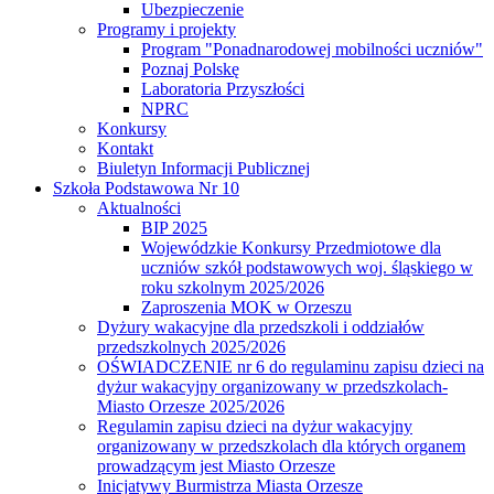
Ubezpieczenie
Programy i projekty
Program "Ponadnarodowej mobilności uczniów"
Poznaj Polskę
Laboratoria Przyszłości
NPRC
Konkursy
Kontakt
Biuletyn Informacji Publicznej
Szkoła Podstawowa Nr 10
Aktualności
BIP 2025
Wojewódzkie Konkursy Przedmiotowe dla
uczniów szkół podstawowych woj. śląskiego w
roku szkolnym 2025/2026
Zaproszenia MOK w Orzeszu
Dyżury wakacyjne dla przedszkoli i oddziałów
przedszkolnych 2025/2026
OŚWIADCZENIE nr 6 do regulaminu zapisu dzieci na
dyżur wakacyjny organizowany w przedszkolach-
Miasto Orzesze 2025/2026
Regulamin zapisu dzieci na dyżur wakacyjny
organizowany w przedszkolach dla których organem
prowadzącym jest Miasto Orzesze
Inicjatywy Burmistrza Miasta Orzesze