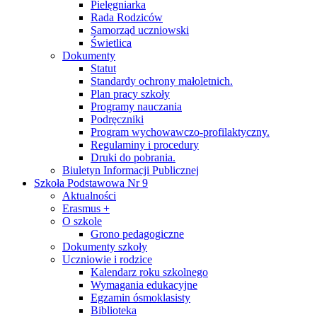
Pielęgniarka
Rada Rodziców
Samorząd uczniowski
Świetlica
Dokumenty
Statut
Standardy ochrony małoletnich.
Plan pracy szkoły
Programy nauczania
Podręczniki
Program wychowawczo-profilaktyczny.
Regulaminy i procedury
Druki do pobrania.
Biuletyn Informacji Publicznej
Szkoła Podstawowa Nr 9
Aktualności
Erasmus +
O szkole
Grono pedagogiczne
Dokumenty szkoły
Uczniowie i rodzice
Kalendarz roku szkolnego
Wymagania edukacyjne
Egzamin ósmoklasisty
Biblioteka