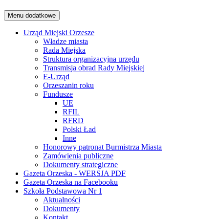
Menu dodatkowe
Urząd Miejski Orzesze
Władze miasta
Rada Miejska
Struktura organizacyjna urzędu
Transmisja obrad Rady Miejskiej
E-Urząd
Orzeszanin roku
Fundusze
UE
RFIL
RFRD
Polski Ład
Inne
Honorowy patronat Burmistrza Miasta
Zamówienia publiczne
Dokumenty strategiczne
Gazeta Orzeska - WERSJA PDF
Gazeta Orzeska na Facebooku
Szkoła Podstawowa Nr 1
Aktualności
Dokumenty
Kontakt