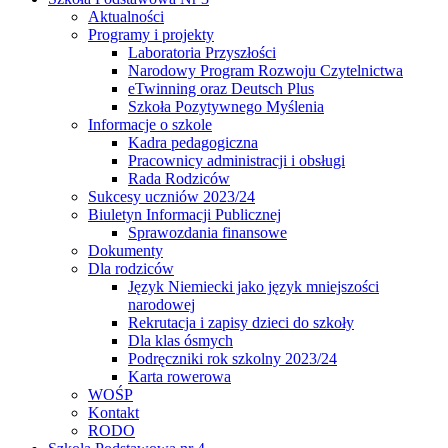
Aktualności
Programy i projekty
Laboratoria Przyszłości
Narodowy Program Rozwoju Czytelnictwa
eTwinning oraz Deutsch Plus
Szkoła Pozytywnego Myślenia
Informacje o szkole
Kadra pedagogiczna
Pracownicy administracji i obsługi
Rada Rodziców
Sukcesy uczniów 2023/24
Biuletyn Informacji Publicznej
Sprawozdania finansowe
Dokumenty
Dla rodziców
Język Niemiecki jako język mniejszości
narodowej
Rekrutacja i zapisy dzieci do szkoły
Dla klas ósmych
Podręczniki rok szkolny 2023/24
Karta rowerowa
WOŚP
Kontakt
RODO