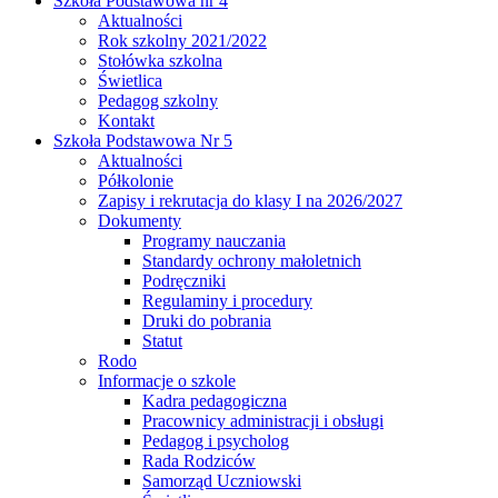
Szkoła Podstawowa nr 4
Aktualności
Rok szkolny 2021/2022
Stołówka szkolna
Świetlica
Pedagog szkolny
Kontakt
Szkoła Podstawowa Nr 5
Aktualności
Półkolonie
Zapisy i rekrutacja do klasy I na 2026/2027
Dokumenty
Programy nauczania
Standardy ochrony małoletnich
Podręczniki
Regulaminy i procedury
Druki do pobrania
Statut
Rodo
Informacje o szkole
Kadra pedagogiczna
Pracownicy administracji i obsługi
Pedagog i psycholog
Rada Rodziców
Samorząd Uczniowski