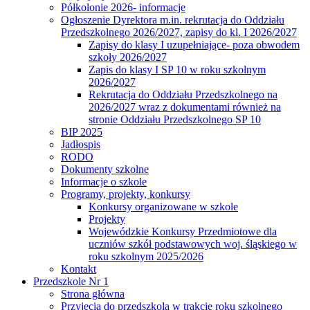
Półkolonie 2026- informacje
Ogłoszenie Dyrektora m.in. rekrutacja do Oddziału
Przedszkolnego 2026/2027, zapisy do kl. I 2026/2027
Zapisy do klasy I uzupełniające- poza obwodem
szkoły 2026/2027
Zapis do klasy I SP 10 w roku szkolnym
2026/2027
Rekrutacja do Oddziału Przedszkolnego na
2026/2027 wraz z dokumentami również na
stronie Oddziału Przedszkolnego SP 10
BIP 2025
Jadłospis
RODO
Dokumenty szkolne
Informacje o szkole
Programy, projekty, konkursy
Konkursy organizowane w szkole
Projekty
Wojewódzkie Konkursy Przedmiotowe dla
uczniów szkół podstawowych woj. śląskiego w
roku szkolnym 2025/2026
Kontakt
Przedszkole Nr 1
Strona główna
Przyjęcia do przedszkola w trakcie roku szkolnego