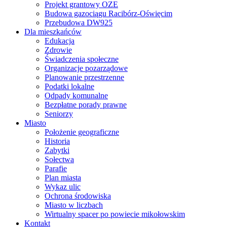
Projekt grantowy OZE
Budowa gazociągu Racibórz-Oświęcim
Przebudowa DW925
Dla mieszkańców
Edukacja
Zdrowie
Świadczenia społeczne
Organizacje pozarządowe
Planowanie przestrzenne
Podatki lokalne
Odpady komunalne
Bezpłatne porady prawne
Seniorzy
Miasto
Położenie geograficzne
Historia
Zabytki
Sołectwa
Parafie
Plan miasta
Wykaz ulic
Ochrona środowiska
Miasto w liczbach
Wirtualny spacer po powiecie mikołowskim
Kontakt