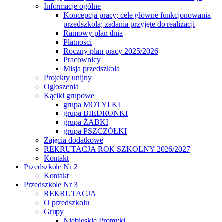
Informacje ogólne
Koncepcja pracy; cele główne funkcjonowania
przedszkola; zadania przyjęte do realizacji
Ramowy plan dnia
Płatności
Roczny plan pracy 2025/2026
Pracownicy
Misja przedszkola
Projekty unijny
Ogłoszenia
Kąciki grupowe
grupa MOTYLKI
grupa BIEDRONKI
grupa ŻABKI
grupa PSZCZÓŁKI
Zajęcia dodatkowe
REKRUTACJA ROK SZKOLNY 2026/2027
Kontakt
Przedszkole Nr 2
Kontakt
Przedszkole Nr 3
REKRUTACJA
O przedszkolu
Grupy
Niebieskie Promyki