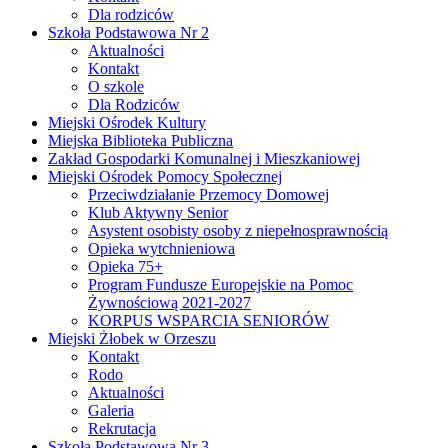
Dla rodziców
Szkoła Podstawowa Nr 2
Aktualności
Kontakt
O szkole
Dla Rodziców
Miejski Ośrodek Kultury
Miejska Biblioteka Publiczna
Zakład Gospodarki Komunalnej i Mieszkaniowej
Miejski Ośrodek Pomocy Społecznej
Przeciwdziałanie Przemocy Domowej
Klub Aktywny Senior
Asystent osobisty osoby z niepełnosprawnością
Opieka wytchnieniowa
Opieka 75+
Program Fundusze Europejskie na Pomoc
Żywnościową 2021-2027
KORPUS WSPARCIA SENIORÓW
Miejski Żłobek w Orzeszu
Kontakt
Rodo
Aktualności
Galeria
Rekrutacja
Szkoła Podstawowa Nr 3