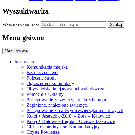
Wyszukiwarka
Wyszukiwana fraza
Szukaj
Menu główne
Menu główne
Informator
Komunikacja miejska
Bezpieczeństwo
Polecane strony
Ogłoszenia i komunikaty
Obywatelska inicjatywa uchwałodawcza
Pomoc dla Ukrainy
Postępowanie ze zwierzętami bezdomnymi
Zaginione, znalezione zwierzęta
Postępowanie z martwymi zwierzętami na drogach
Kolej + Jastrzębie-Zdrój – Żory – Katowice
Kolej + Katowice Ligota – Orzesze Jaśkowice
CPK - Centralny Port Komunikacyjny
Czyste Powietrze