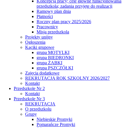
Koncepcja pracy; cele główne funkcjonowania
przedszkola; zadania przyjęte do realizacji
Ramowy plan dnia
Płatności
Roczny plan pracy 2025/2026
Pracownicy
Misja przedszkola
Projekty unijny
Ogłoszenia
Kąciki grupowe
grupa MOTYLKI
grupa BIEDRONKI
grupa ŻABKI
grupa PSZCZÓŁKI
Zajęcia dodatkowe
REKRUTACJA ROK SZKOLNY 2026/2027
Kontakt
Przedszkole Nr 2
Kontakt
Przedszkole Nr 3
REKRUTACJA
O przedszkolu
Grupy
Niebieskie Promyki
Pomarańcze Promyki