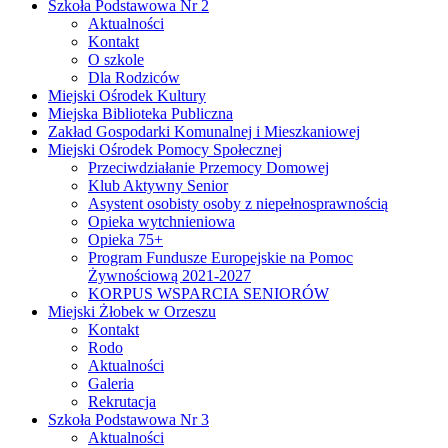
Szkoła Podstawowa Nr 2
Aktualności
Kontakt
O szkole
Dla Rodziców
Miejski Ośrodek Kultury
Miejska Biblioteka Publiczna
Zakład Gospodarki Komunalnej i Mieszkaniowej
Miejski Ośrodek Pomocy Społecznej
Przeciwdziałanie Przemocy Domowej
Klub Aktywny Senior
Asystent osobisty osoby z niepełnosprawnością
Opieka wytchnieniowa
Opieka 75+
Program Fundusze Europejskie na Pomoc
Żywnościową 2021-2027
KORPUS WSPARCIA SENIORÓW
Miejski Żłobek w Orzeszu
Kontakt
Rodo
Aktualności
Galeria
Rekrutacja
Szkoła Podstawowa Nr 3
Aktualności