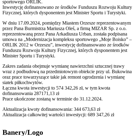
sportowego ORLIK.
Inwestycję dofinansowano ze środków Funduszu Rozwoju Kultury
Fizycznej, których dysponentem jest Minister Sportu i Turystyki.
W dniu 17.09.2024, pomiędzy Miastem Orzesze reprezentowanym
przez Pana Burmistrza Mariusza Oleś, a firmą MIZAR Sp. z o.o.
reprezentowaną przez Pana Arkadiusza Urban, została podpisana
umowa na „Modernizacja kompleksu sportowego „Moje Boisko” –
ORLIK 2012 w Orzeszu”, inwestycję dofinansowano ze środków
Funduszu Rozwoju Kultury Fizycznej, których dysponentem jest
Minister Sportu i Turystyki.
Zakres zadania obejmuje wymianę nawierzchni sztucznej trawy
wraz z podbudową na przedmiotowym obiekcie przy ul. Bukowina
oraz prace towarzyszące takie jak remont ogrodzenia i wymianę
siatek piłkochwytów.
Łączna kwota inwestycji to 574 342,26 zł, w tym kwota
dofinansowania 287171,13 zł
Prace ukończone zostaną w terminie do 31.12.2024.
Aktualizacja kwoty dofinansowania: 344 673,63 zł
Aktualizacja całkowitej wartości inwestycji: 689 347,26 zł
Banery/Logo