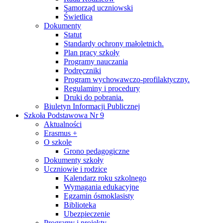
Samorząd uczniowski
Świetlica
Dokumenty
Statut
Standardy ochrony małoletnich.
Plan pracy szkoły
Programy nauczania
Podręczniki
Program wychowawczo-profilaktyczny.
Regulaminy i procedury
Druki do pobrania.
Biuletyn Informacji Publicznej
Szkoła Podstawowa Nr 9
Aktualności
Erasmus +
O szkole
Grono pedagogiczne
Dokumenty szkoły
Uczniowie i rodzice
Kalendarz roku szkolnego
Wymagania edukacyjne
Egzamin ósmoklasisty
Biblioteka
Ubezpieczenie
Programy i projekty