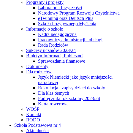
Programy i projekty
Laboratoria Przyszłości
Narodowy Program Rozwoju Czytelnictwa
eTwinning oraz Deutsch Plus
Szkoła Pozytywnego Myślenia
Informacje o szkole
Kadra pedagogiczna
Pracownicy administracji i obsługi
Rada Rodziców
Sukcesy uczniów 2023/24
Biuletyn Informacji Publicznej
Sprawozdania finansowe
Dokumenty
Dla rodziców
Język Niemiecki jako język mniejszości
narodowej
Rekrutacja i zapisy dzieci do szkoły
Dla klas ósmych
Podręczniki rok szkolny 2023/24
Karta rowerowa
WOŚP
Kontakt
RODO
Szkoła Podstawowa nr 4
Aktualności