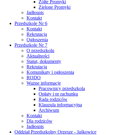
Żółte Promyki
Zielone Promyki
Jadłospis
Kontakt
Przedszkole Nr 6
Kontakt
Rekrutacja
Ogłoszenia
Przedszkole Nr 7
O przedszkolu
Aktualności
Statut, dokumenty
Rekrutacja
Komunikaty i ogłoszenia
RODO
Ważne informacje
Pracownicy przedszkola
Opłaty i nr rachunku
Rada rodziców
Klauzula informacyjna
Archiwum
Kontakt
Dla rodziców
Jadłospis
Oddział Przedszkolny Orzesze - Jaśkowice