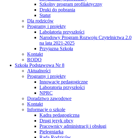
Szkolny program profilaktyczny
Druki do pobrania
Statut
Dla rodziców
Programy i projekty
Labolatoria przyszłości
Narodowy Program Rozwoju Czytelnictwa 2.0
na lata 2021-2025
Przyjazna Szkoła
Kontakt
RODO
Szkoła Podstawowa Nr 8
Aktualności
Programy i projekty
Innowacje pedagogiczne
Laboratoria przyszłości
NPRC
Doradztwo zawodowe
Kontakt
Informacje o szkole
Kadra pedagogiczna
Drugi język obcy
Pracownicy administracji i obsługi
Pielęgniarka
Rada Rodziców