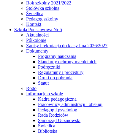
Rok szkolny 2021/2022
Stołówka szkolna
Świetlica
Pedagog szkolny
Kontakt
Szkoła Podstawowa Nr 5
Aktualności
Półkolonie
Zapisy i rekrutacja do klasy I na 2026/2027
Dokumenty
Programy nauczania
Standardy ochrony małoletnich
Podręczniki
Regulaminy i procedury
Druki do pobrania
Statut
Rodo
Informacje o szkole
Kadra pedagogiczna
Pracownicy administracji i obsługi
Pedagog i psycholog
Rada Rodziców
Samorząd Uczniowski
Świetlica
Biblioteka