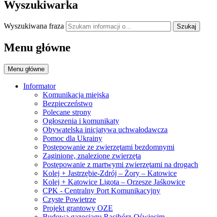
Wyszukiwarka
Wyszukiwana fraza
Szukaj
Menu główne
Menu główne
Informator
Komunikacja miejska
Bezpieczeństwo
Polecane strony
Ogłoszenia i komunikaty
Obywatelska inicjatywa uchwałodawcza
Pomoc dla Ukrainy
Postępowanie ze zwierzętami bezdomnymi
Zaginione, znalezione zwierzęta
Postępowanie z martwymi zwierzętami na drogach
Kolej + Jastrzębie-Zdrój – Żory – Katowice
Kolej + Katowice Ligota – Orzesze Jaśkowice
CPK - Centralny Port Komunikacyjny
Czyste Powietrze
Projekt grantowy OZE
Budowa gazociągu Racibórz-Oświęcim