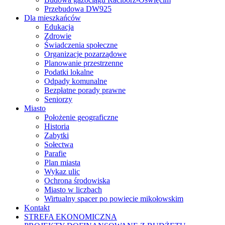
Przebudowa DW925
Dla mieszkańców
Edukacja
Zdrowie
Świadczenia społeczne
Organizacje pozarządowe
Planowanie przestrzenne
Podatki lokalne
Odpady komunalne
Bezpłatne porady prawne
Seniorzy
Miasto
Położenie geograficzne
Historia
Zabytki
Sołectwa
Parafie
Plan miasta
Wykaz ulic
Ochrona środowiska
Miasto w liczbach
Wirtualny spacer po powiecie mikołowskim
Kontakt
STREFA EKONOMICZNA