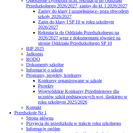
Ogłoszenie Dyrektora m.in. rekrutacja do Oddziału
Przedszkolnego 2026/2027, zapisy do kl. I 2026/2027
Zapisy do klasy I uzupełniające- poza obwodem
szkoły 2026/2027
Zapis do klasy I SP 10 w roku szkolnym
2026/2027
Rekrutacja do Oddziału Przedszkolnego na
2026/2027 wraz z dokumentami również na
stronie Oddziału Przedszkolnego SP 10
BIP 2025
Jadłospis
RODO
Dokumenty szkolne
Informacje o szkole
Programy, projekty, konkursy
Konkursy organizowane w szkole
Projekty
Wojewódzkie Konkursy Przedmiotowe dla
uczniów szkół podstawowych woj. śląskiego w
roku szkolnym 2025/2026
Kontakt
Przedszkole Nr 1
Strona główna
Przyjęcia do przedszkola w trakcie roku szkolnego
Informacje ogólne