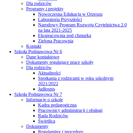
Dla rodziców
Programy i projekty
Nowoczesna Edukacja w Orzeszu
Laboratoria Przyszłości
Narodowy Program Rozwoju Czytelnictwa 2.0
na lata 2021-2025
Ekopracownia pod chmurką
Zielona Pracownia
Kontakt
Szkoła Podstawowa Nr 6
Dane kontaktowe
Dokumenty regulujące pracę szkoły
Dla rodziców
Aktualności
Spotkania z rodzicami w roku szkolnym
2021/2022
Jadłospis
Szkoła Podstawowa Nr 7
Informacje o szkole
Kadra pedagogiczna
Pracownicy administracji i obsługi
Rada Rodziców
Świetlica
Dokumenty
Regulaminy i procedury