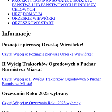
PROJEKTY DOFINANSOWANE Z BUDŻETU
PAŃSTWA LUB PAŃSTWOWYCH FUNDUSZY
CELOWYCH
URZĘDOMAT 24
ORZESKIE WIEWIÓRKI
ORZESZKOWY START
Informacje
Poznajcie pierwszą Orzeską Wiewiórkę!
Czytaj
Więcej
o: Poznajcie pierwszą Orzeską Wiewiórkę!
II Wyścig Traktorków Ogrodowych o Puchar
Burmistrza Miasta!
Czytaj
Więcej
o: II Wyścig Traktorków Ogrodowych o Puchar
Burmistrza Miasta!
Orzeszanin Roku 2025 wybrany
Czytaj
Więcej
o: Orzeszanin Roku 2025 wybrany