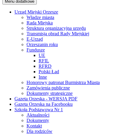
Menu dodatkowe
Urząd Miejski Orzesze
Władze miasta
Rada Miejska
Struktura organizacyjna urzędu
Transmisja obrad Rady Miejskiej
E-Urząd
Orzeszanin roku
Fundusze
UE
RFIL
RFRD
Polski Ład
Inne
Honorowy patronat Burmistrza Miasta
Zamówienia publiczne
Dokumenty strategiczne
Gazeta Orzeska - WERSJA PDF
Gazeta Orzeska na Facebooku
Szkoła Podstawowa Nr 1
Aktualności
Dokumenty
Kontakt
Dla rodziców