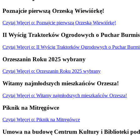
Poznajcie pierwszą Orzeską Wiewiórkę!
Czytaj
Więcej
o: Poznajcie pierwszą Orzeską Wiewiórkę!
II Wyścig Traktorków Ogrodowych o Puchar Burmist
Czytaj
Więcej
o: II Wyścig Traktorków Ogrodowych o Puchar Burmis
Orzeszanin Roku 2025 wybrany
Czytaj
Więcej
o: Orzeszanin Roku 2025 wybrany
Witamy najmłodszych mieszkańców Orzesza!
Czytaj
Więcej
o: Witamy najmłodszych mieszkańców Orzesza!
Piknik na Mitręgówce
Czytaj
Więcej
o: Piknik na Mitręgówce
Umowa na budowę Centrum Kultury i Biblioteki pod