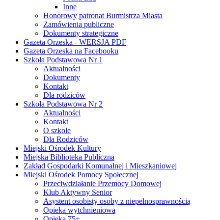
Inne
Honorowy patronat Burmistrza Miasta
Zamówienia publiczne
Dokumenty strategiczne
Gazeta Orzeska - WERSJA PDF
Gazeta Orzeska na Facebooku
Szkoła Podstawowa Nr 1
Aktualności
Dokumenty
Kontakt
Dla rodziców
Szkoła Podstawowa Nr 2
Aktualności
Kontakt
O szkole
Dla Rodziców
Miejski Ośrodek Kultury
Miejska Biblioteka Publiczna
Zakład Gospodarki Komunalnej i Mieszkaniowej
Miejski Ośrodek Pomocy Społecznej
Przeciwdziałanie Przemocy Domowej
Klub Aktywny Senior
Asystent osobisty osoby z niepełnosprawnością
Opieka wytchnieniowa
Opieka 75+