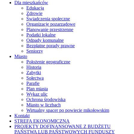
Dla mieszkańców
Edukacja
Zdrowie
Świadczenia społeczne
Organizacje pozarządowe
Planowanie przestrzenne
Podatki lokalne
Odpady komunalne
Bezpłatne porady prawne
Seniorzy
Miasto
Położenie geograficzne
Historia
Zabytki
Sołectwa
Parafie
Plan miasta
Wykaz ulic
Ochrona środowiska
Miasto w liczbach
Wirtualny spacer po powiecie mikołowskim
Kontakt
STREFA EKONOMICZNA
PROJEKTY DOFINANSOWANE Z BUDŻETU
PAŃSTWA LUB PAŃSTWOWYCH FUNDUSZY