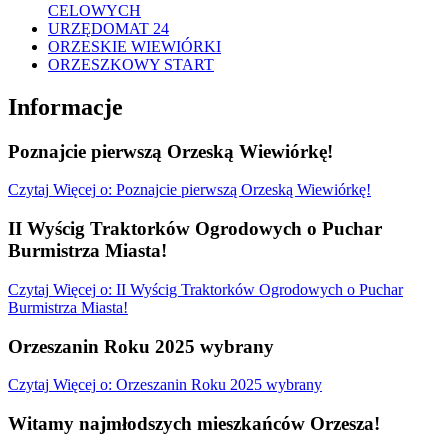
CELOWYCH
URZĘDOMAT 24
ORZESKIE WIEWIÓRKI
ORZESZKOWY START
Informacje
Poznajcie pierwszą Orzeską Wiewiórkę!
Czytaj
Więcej
o: Poznajcie pierwszą Orzeską Wiewiórkę!
II Wyścig Traktorków Ogrodowych o Puchar
Burmistrza Miasta!
Czytaj
Więcej
o: II Wyścig Traktorków Ogrodowych o Puchar
Burmistrza Miasta!
Orzeszanin Roku 2025 wybrany
Czytaj
Więcej
o: Orzeszanin Roku 2025 wybrany
Witamy najmłodszych mieszkańców Orzesza!