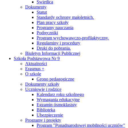
Świetlica
Dokumenty
Statut
Standardy ochrony małoletnich.
Plan pracy szkoły
Programy nauczania
Podręczniki
Program wychowawczo-profilaktyczny.
Regulaminy i procedury
Druki do pobrania.
Biuletyn Informacji Publicznej
Szkoła Podstawowa Nr 9
Aktualności
Erasmus +
O szkole
Grono pedagogiczne
Dokumenty szkoły
Uczniowie i rodzice
Kalendarz roku szkolnego
Wymagania edukacyjne
Egzamin ósmoklasisty
Biblioteka
Ubezpieczenie
Programy i projekty
Program "Ponadnarodowej mobilności uczniów"