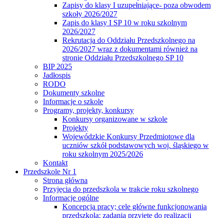
Zapisy do klasy I uzupełniające- poza obwodem
szkoły 2026/2027
Zapis do klasy I SP 10 w roku szkolnym
2026/2027
Rekrutacja do Oddziału Przedszkolnego na
2026/2027 wraz z dokumentami również na
stronie Oddziału Przedszkolnego SP 10
BIP 2025
Jadłospis
RODO
Dokumenty szkolne
Informacje o szkole
Programy, projekty, konkursy
Konkursy organizowane w szkole
Projekty
Wojewódzkie Konkursy Przedmiotowe dla
uczniów szkół podstawowych woj. śląskiego w
roku szkolnym 2025/2026
Kontakt
Przedszkole Nr 1
Strona główna
Przyjęcia do przedszkola w trakcie roku szkolnego
Informacje ogólne
Koncepcja pracy; cele główne funkcjonowania
przedszkola; zadania przyjęte do realizacji