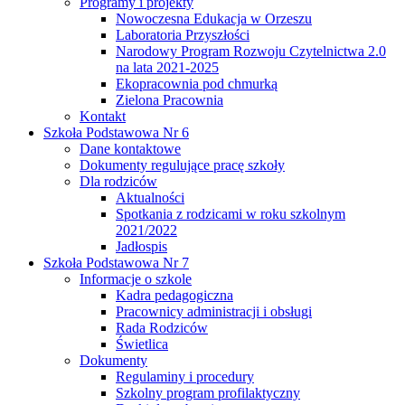
Programy i projekty
Nowoczesna Edukacja w Orzeszu
Laboratoria Przyszłości
Narodowy Program Rozwoju Czytelnictwa 2.0
na lata 2021-2025
Ekopracownia pod chmurką
Zielona Pracownia
Kontakt
Szkoła Podstawowa Nr 6
Dane kontaktowe
Dokumenty regulujące pracę szkoły
Dla rodziców
Aktualności
Spotkania z rodzicami w roku szkolnym
2021/2022
Jadłospis
Szkoła Podstawowa Nr 7
Informacje o szkole
Kadra pedagogiczna
Pracownicy administracji i obsługi
Rada Rodziców
Świetlica
Dokumenty
Regulaminy i procedury
Szkolny program profilaktyczny