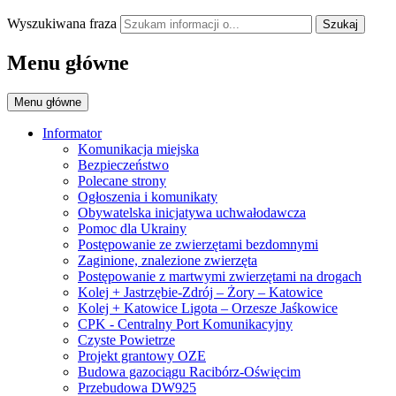
Wyszukiwana fraza
Szukaj
Menu główne
Menu główne
Informator
Komunikacja miejska
Bezpieczeństwo
Polecane strony
Ogłoszenia i komunikaty
Obywatelska inicjatywa uchwałodawcza
Pomoc dla Ukrainy
Postępowanie ze zwierzętami bezdomnymi
Zaginione, znalezione zwierzęta
Postępowanie z martwymi zwierzętami na drogach
Kolej + Jastrzębie-Zdrój – Żory – Katowice
Kolej + Katowice Ligota – Orzesze Jaśkowice
CPK - Centralny Port Komunikacyjny
Czyste Powietrze
Projekt grantowy OZE
Budowa gazociągu Racibórz-Oświęcim
Przebudowa DW925