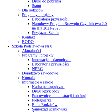
Druki do pobrania
Statut
Dla rodziców
Programy i projekty
Labolatoria przyszłości
Narodowy Program Rozwoju Czytelnictwa 2.0
na lata 2021-2025
Przyjazna Szkoła
Kontakt
RODO
Szkoła Podstawowa Nr 8
Aktualności
Programy i projekty
Innowacje pedagogiczne
Laboratoria przyszłości
NPRC
Doradztwo zawodowe
Kontakt
Informacje o szkole
Kadra pedagogiczna
Drugi język obcy
Pracownicy administracji i obsługi
Pielęgniarka
Rada Rodziców
Samorząd uczniowski