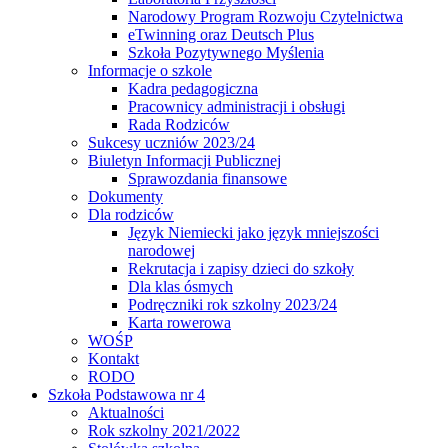
Narodowy Program Rozwoju Czytelnictwa
eTwinning oraz Deutsch Plus
Szkoła Pozytywnego Myślenia
Informacje o szkole
Kadra pedagogiczna
Pracownicy administracji i obsługi
Rada Rodziców
Sukcesy uczniów 2023/24
Biuletyn Informacji Publicznej
Sprawozdania finansowe
Dokumenty
Dla rodziców
Język Niemiecki jako język mniejszości
narodowej
Rekrutacja i zapisy dzieci do szkoły
Dla klas ósmych
Podręczniki rok szkolny 2023/24
Karta rowerowa
WOŚP
Kontakt
RODO
Szkoła Podstawowa nr 4
Aktualności
Rok szkolny 2021/2022