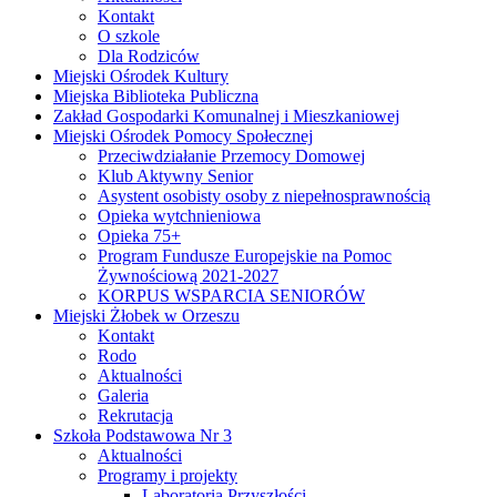
Kontakt
O szkole
Dla Rodziców
Miejski Ośrodek Kultury
Miejska Biblioteka Publiczna
Zakład Gospodarki Komunalnej i Mieszkaniowej
Miejski Ośrodek Pomocy Społecznej
Przeciwdziałanie Przemocy Domowej
Klub Aktywny Senior
Asystent osobisty osoby z niepełnosprawnością
Opieka wytchnieniowa
Opieka 75+
Program Fundusze Europejskie na Pomoc
Żywnościową 2021-2027
KORPUS WSPARCIA SENIORÓW
Miejski Żłobek w Orzeszu
Kontakt
Rodo
Aktualności
Galeria
Rekrutacja
Szkoła Podstawowa Nr 3
Aktualności
Programy i projekty
Laboratoria Przyszłości