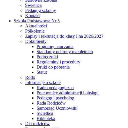
Stołówka szkolna
Świetlica
Pedagog szkolny
Kontakt
Szkoła Podstawowa Nr 5
Aktualności
Półkolonie
Zapisy i rekrutacja do klasy I na 2026/2027
Dokumenty
Programy nauczania
Standardy ochrony małoletnich
Podręczniki
Regulaminy i procedury
Druki do pobrania
Statut
Rodo
Informacje o szkole
Kadra pedagogiczna
Pracownicy administracji i obsługi
Pedagog i psycholog
Rada Rodziców
Samorząd Uczniowski
Świetlica
Biblioteka
Dla rodziców