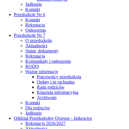
Jadłospis
Kontakt
Przedszkole Nr 6
Kontakt
Rekrutacja
Ogłoszenia
Przedszkole Nr 7
O przedszkolu
Aktualności
Statut, dokumenty
Rekrutacja
Komunikaty i ogłoszenia
RODO
Ważne informacje
Pracownicy przedszkola
Opłaty i nr rachunku
Rada rodziców
Klauzula informacyjna
Archiwum
Kontakt
Dla rodziców
Jadłospis
Oddział Przedszkolny Orzesze - Jaśkowice
Rekrutacja 2026/2027
Aktualności