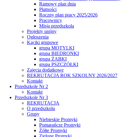
Ramowy plan dnia
Płatności
Roczny plan pracy 2025/2026
Pracownicy
Misja przedszkola
Projekty unijny
Ogłoszenia
Kąciki grupowe
grupa MOTYLKI
grupa BIEDRONKI
grupa ŻABKI
grupa PSZCZÓŁKI
Zajęcia dodatkowe
REKRUTACJA ROK SZKOLNY 2026/2027
Kontakt
Przedszkole Nr 2
Kontakt
Przedszkole Nr 3
REKRUTACJA
O przedszkolu
Grupy
Niebieskie Promyki
Pomarańcze Promyki
Żółte Promyki
Zielone Promyki