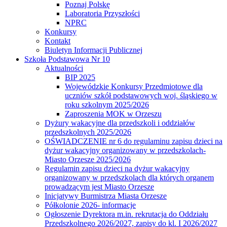
Poznaj Polskę
Laboratoria Przyszłości
NPRC
Konkursy
Kontakt
Biuletyn Informacji Publicznej
Szkoła Podstawowa Nr 10
Aktualności
BIP 2025
Wojewódzkie Konkursy Przedmiotowe dla
uczniów szkół podstawowych woj. śląskiego w
roku szkolnym 2025/2026
Zaproszenia MOK w Orzeszu
Dyżury wakacyjne dla przedszkoli i oddziałów
przedszkolnych 2025/2026
OŚWIADCZENIE nr 6 do regulaminu zapisu dzieci na
dyżur wakacyjny organizowany w przedszkolach-
Miasto Orzesze 2025/2026
Regulamin zapisu dzieci na dyżur wakacyjny
organizowany w przedszkolach dla których organem
prowadzącym jest Miasto Orzesze
Inicjatywy Burmistrza Miasta Orzesze
Półkolonie 2026- informacje
Ogłoszenie Dyrektora m.in. rekrutacja do Oddziału
Przedszkolnego 2026/2027, zapisy do kl. I 2026/2027