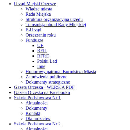
Urząd Miejski Orzesze
Władze miasta
Rada Miejska
Struktura organizacyjna urzędu
Transmisja obrad Rady Miejskiej
E-Urząd
Orzeszanin roku
Fundusze
UE
RFIL
RFRD
Polski Ład
Inne
Honorowy patronat Burmistrza Miasta
Zamówienia publiczne
Dokumenty strategiczne
Gazeta Orzeska - WERSJA PDF
Gazeta Orzeska na Facebooku
Szkoła Podstawowa Nr 1
Aktualności
Dokumenty
Kontakt
Dla rodziców
Szkoła Podstawowa Nr 2
Aktualności