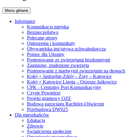
Menu główne
Informator
Komunikacja miejska
Bezpieczeństwo
Polecane strony
Ogłoszenia i komunikaty
Obywatelska inicjatywa uchwałodawcza
Pomoc dla Ukrainy
Postępowanie ze zwierzętami bezdomnymi
Zaginione, znalezione zwierzęta
Postępowanie z martwymi zwierzętami na drogach
Kolej + Jastrzębie-Zdrój – Żory – Katowice
Kolej + Katowice Ligota – Orzesze Jaśkowice
CPK - Centralny Port Komunikacyjny
Czyste Powietrze
Projekt grantowy OZE
Budowa gazociągu Racibórz-Oświęcim
Przebudowa DW925
Dla mieszkańców
Edukacja
Zdrowie
Świadczenia społeczne
Organizacje pozarządowe