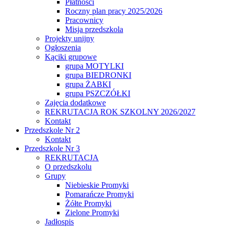
Płatności
Roczny plan pracy 2025/2026
Pracownicy
Misja przedszkola
Projekty unijny
Ogłoszenia
Kąciki grupowe
grupa MOTYLKI
grupa BIEDRONKI
grupa ŻABKI
grupa PSZCZÓŁKI
Zajęcia dodatkowe
REKRUTACJA ROK SZKOLNY 2026/2027
Kontakt
Przedszkole Nr 2
Kontakt
Przedszkole Nr 3
REKRUTACJA
O przedszkolu
Grupy
Niebieskie Promyki
Pomarańcze Promyki
Żółte Promyki
Zielone Promyki
Jadłospis