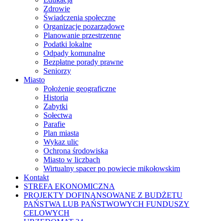
Zdrowie
Świadczenia społeczne
Organizacje pozarządowe
Planowanie przestrzenne
Podatki lokalne
Odpady komunalne
Bezpłatne porady prawne
Seniorzy
Miasto
Położenie geograficzne
Historia
Zabytki
Sołectwa
Parafie
Plan miasta
Wykaz ulic
Ochrona środowiska
Miasto w liczbach
Wirtualny spacer po powiecie mikołowskim
Kontakt
STREFA EKONOMICZNA
PROJEKTY DOFINANSOWANE Z BUDŻETU
PAŃSTWA LUB PAŃSTWOWYCH FUNDUSZY
CELOWYCH