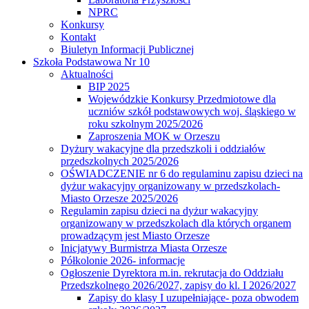
NPRC
Konkursy
Kontakt
Biuletyn Informacji Publicznej
Szkoła Podstawowa Nr 10
Aktualności
BIP 2025
Wojewódzkie Konkursy Przedmiotowe dla
uczniów szkół podstawowych woj. śląskiego w
roku szkolnym 2025/2026
Zaproszenia MOK w Orzeszu
Dyżury wakacyjne dla przedszkoli i oddziałów
przedszkolnych 2025/2026
OŚWIADCZENIE nr 6 do regulaminu zapisu dzieci na
dyżur wakacyjny organizowany w przedszkolach-
Miasto Orzesze 2025/2026
Regulamin zapisu dzieci na dyżur wakacyjny
organizowany w przedszkolach dla których organem
prowadzącym jest Miasto Orzesze
Inicjatywy Burmistrza Miasta Orzesze
Półkolonie 2026- informacje
Ogłoszenie Dyrektora m.in. rekrutacja do Oddziału
Przedszkolnego 2026/2027, zapisy do kl. I 2026/2027
Zapisy do klasy I uzupełniające- poza obwodem