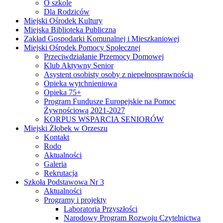
O szkole
Dla Rodziców
Miejski Ośrodek Kultury
Miejska Biblioteka Publiczna
Zakład Gospodarki Komunalnej i Mieszkaniowej
Miejski Ośrodek Pomocy Społecznej
Przeciwdziałanie Przemocy Domowej
Klub Aktywny Senior
Asystent osobisty osoby z niepełnosprawnością
Opieka wytchnieniowa
Opieka 75+
Program Fundusze Europejskie na Pomoc
Żywnościową 2021-2027
KORPUS WSPARCIA SENIORÓW
Miejski Żłobek w Orzeszu
Kontakt
Rodo
Aktualności
Galeria
Rekrutacja
Szkoła Podstawowa Nr 3
Aktualności
Programy i projekty
Laboratoria Przyszłości
Narodowy Program Rozwoju Czytelnictwa