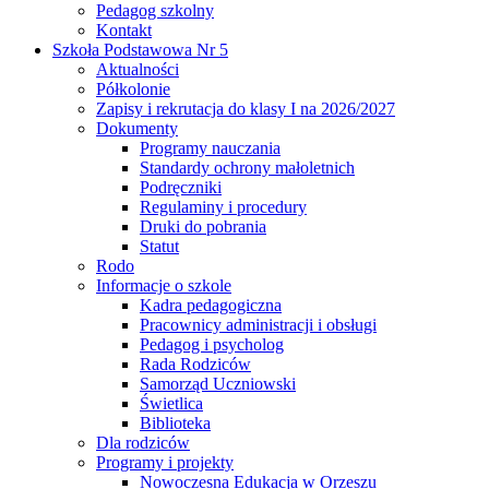
Pedagog szkolny
Kontakt
Szkoła Podstawowa Nr 5
Aktualności
Półkolonie
Zapisy i rekrutacja do klasy I na 2026/2027
Dokumenty
Programy nauczania
Standardy ochrony małoletnich
Podręczniki
Regulaminy i procedury
Druki do pobrania
Statut
Rodo
Informacje o szkole
Kadra pedagogiczna
Pracownicy administracji i obsługi
Pedagog i psycholog
Rada Rodziców
Samorząd Uczniowski
Świetlica
Biblioteka
Dla rodziców
Programy i projekty
Nowoczesna Edukacja w Orzeszu