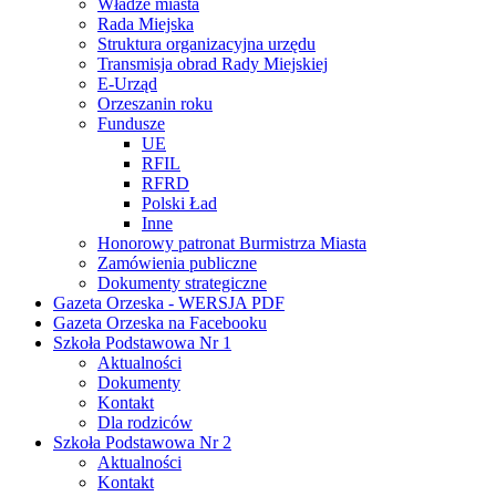
Władze miasta
Rada Miejska
Struktura organizacyjna urzędu
Transmisja obrad Rady Miejskiej
E-Urząd
Orzeszanin roku
Fundusze
UE
RFIL
RFRD
Polski Ład
Inne
Honorowy patronat Burmistrza Miasta
Zamówienia publiczne
Dokumenty strategiczne
Gazeta Orzeska - WERSJA PDF
Gazeta Orzeska na Facebooku
Szkoła Podstawowa Nr 1
Aktualności
Dokumenty
Kontakt
Dla rodziców
Szkoła Podstawowa Nr 2
Aktualności
Kontakt