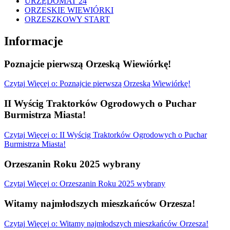
URZĘDOMAT 24
ORZESKIE WIEWIÓRKI
ORZESZKOWY START
Informacje
Poznajcie pierwszą Orzeską Wiewiórkę!
Czytaj
Więcej
o: Poznajcie pierwszą Orzeską Wiewiórkę!
II Wyścig Traktorków Ogrodowych o Puchar
Burmistrza Miasta!
Czytaj
Więcej
o: II Wyścig Traktorków Ogrodowych o Puchar
Burmistrza Miasta!
Orzeszanin Roku 2025 wybrany
Czytaj
Więcej
o: Orzeszanin Roku 2025 wybrany
Witamy najmłodszych mieszkańców Orzesza!
Czytaj
Więcej
o: Witamy najmłodszych mieszkańców Orzesza!