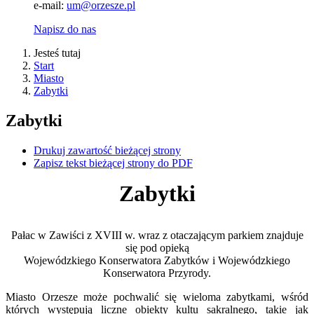
e-mail:
um@orzesze.pl
Napisz do nas
Jesteś tutaj
Start
Miasto
Zabytki
Zabytki
Drukuj zawartość bieżącej strony
Zapisz tekst bieżącej strony do PDF
Zabytki
Pałac w Zawiści z XVIII w. wraz z otaczającym parkiem znajduje
się pod opieką
Wojewódzkiego Konserwatora Zabytków i Wojewódzkiego
Konserwatora Przyrody.
Miasto Orzesze może pochwalić się wieloma zabytkami, wśród
których występują liczne obiekty kultu sakralnego, takie jak