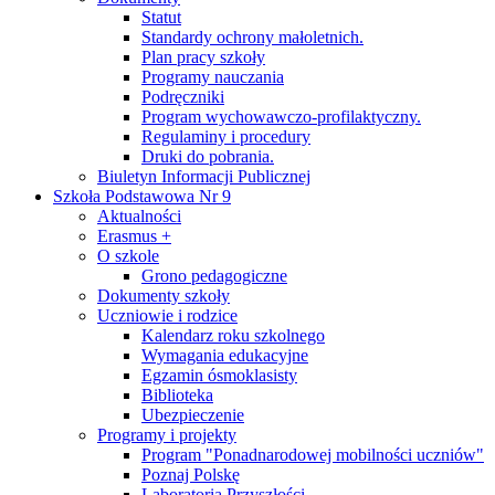
Statut
Standardy ochrony małoletnich.
Plan pracy szkoły
Programy nauczania
Podręczniki
Program wychowawczo-profilaktyczny.
Regulaminy i procedury
Druki do pobrania.
Biuletyn Informacji Publicznej
Szkoła Podstawowa Nr 9
Aktualności
Erasmus +
O szkole
Grono pedagogiczne
Dokumenty szkoły
Uczniowie i rodzice
Kalendarz roku szkolnego
Wymagania edukacyjne
Egzamin ósmoklasisty
Biblioteka
Ubezpieczenie
Programy i projekty
Program "Ponadnarodowej mobilności uczniów"
Poznaj Polskę
Laboratoria Przyszłości