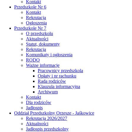
Kontakt
Przedszkole Nr 6
Kontakt
Rekrutacja
Ogłoszenia
Przedszkole Nr 7
O przedszkolu
Aktualności
Statut, dokumenty
Rekrutacja
Komunikaty i ogłoszenia
RODO
Ważne informacje
Pracownicy przedszkola
Opłaty i nr rachunku
Rada rodziców
Klauzula informacyjna
Archiwum
Kontakt
Dla rodziców
Jadłospis
Oddział Przedszkolny Orzesze - Jaśkowice
Rekrutacja 2026/2027
Aktualności
Jadłospis przedszkolny