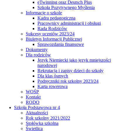
eTwinning oraz Deutsch Plus
Szkoła Pozytywnego Myślenia
Informacje o szkole
Kadra pedagogiczna
Pracownicy administracji i obsługi
Rada Rodziców
Sukcesy uczniów 2023/24
Biuletyn Informacji Publicznej
Sprawozdania finansowe
Dokumenty
Dla rodziców
Język Niemiecki jako język mniejszości
narodowej
Rekrutacja i zapisy dzieci do szkoły
Dla klas ósmych
Podręczniki rok szkolny 2023/24
Karta rowerowa
WOŚP
Kontakt
RODO
Szkoła Podstawowa nr 4
Aktualności
Rok szkolny 2021/2022
Stołówka szkolna
Świetlica