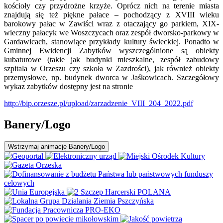
kościoły czy przydrożne krzyże. Oprócz nich na terenie miasta
znajdują się też piękne pałace – pochodzący z XVIII wieku
barokowy pałac w Zawiści wraz z otaczający go parkiem, XIX-
wieczny pałacyk we Woszczycach oraz zespół dworsko-parkowy w
Gardawicach, stanowiące przykłady kultury świeckiej. Ponadto w
Gminnej Ewidencji Zabytków wyszczególnione są obiekty
kubaturowe (takie jak budynki mieszkalne, zespół zabudowy
szpitala w Orzeszu czy szkoła w Zazdrości), jak również obiekty
przemysłowe, np. budynek dworca w Jaśkowicach. Szczegółowy
wykaz zabytków dostępny jest na stronie
http://bip.orzesze.pl/upload/zarzadzenie_VIII_204_2022.pdf
Banery/Logo
Wstrzymaj
animację Banery/Logo