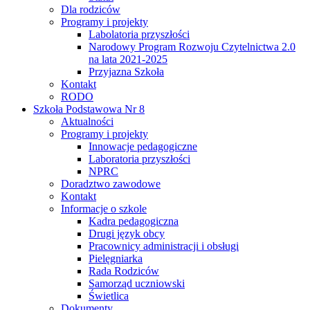
Dla rodziców
Programy i projekty
Labolatoria przyszłości
Narodowy Program Rozwoju Czytelnictwa 2.0
na lata 2021-2025
Przyjazna Szkoła
Kontakt
RODO
Szkoła Podstawowa Nr 8
Aktualności
Programy i projekty
Innowacje pedagogiczne
Laboratoria przyszłości
NPRC
Doradztwo zawodowe
Kontakt
Informacje o szkole
Kadra pedagogiczna
Drugi język obcy
Pracownicy administracji i obsługi
Pielęgniarka
Rada Rodziców
Samorząd uczniowski
Świetlica
Dokumenty