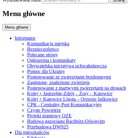
Szukaj
Menu główne
Menu główne
Informator
Komunikacja miejska
Bezpieczeństwo
Polecane strony
Ogłoszenia i komunikaty
Obywatelska inicjatywa uchwałodawcza
Pomoc dla Ukrainy
Postępowanie ze zwierzętami bezdomnymi
Zaginione, znalezione zwierzęta
Postępowanie z martwymi zwierzętami na drogach
Kolej + Jastrzębie-Zdrój – Żory – Katowice
Kolej + Katowice Ligota – Orzesze Jaśkowice
CPK - Centralny Port Komunikacyjny
Czyste Powietrze
Projekt grantowy OZE
Budowa gazociągu Racibórz-Oświęcim
Przebudowa DW925
Dla mieszkańców
Edukacja