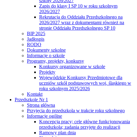
szkoły 2026/2027
Zapis do klasy I SP 10 w roku szkolnym
2026/2027
Rekrutacja do Oddziału Przedszkolnego na
2026/2027 wraz z dokumentami również na
stronie Oddziału Przedszkolnego SP 10
BIP 2025
Jadłospis
RODO
Dokumenty szkolne
Informacje o szkole
Programy, projekty, konkursy
Konkursy organizowane w szkole
Projekty
Wojewódzkie Konkursy Przedmiotowe dla
uczniów szkół podstawowych woj. śląskiego w
roku szkolnym 2025/2026
Kontakt
Przedszkole Nr 1
Strona główna
Przyjęcia do przedszkola w trakcie roku szkolnego
Informacje ogólne
Koncepcja pracy; cele główne funkcjonowania
przedszkola; zadania przyjęte do realizacji
Ramowy plan dnia