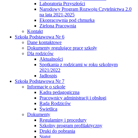
Laboratoria Przyszłości
Narodowy Program Rozwoju Czytelnictwa 2.0
na lata 2021-2025
Ekopracownia pod chmurką
Zielona Pracownia
Kontakt
Szkoła Podstawowa Nr 6
Dane kontaktowe
Dokumenty regulujące pracę szkoły
Dla rodziców
Aktualności
Spotkania z rodzicami w roku szkolnym
2021/2022
Jadłospis
Szkoła Podstawowa Nr 7
Informacje o szkole
Kadra pedagogiczna
Pracownicy administracji i obsługi
Rada Rodziców
Świetlica
Dokumenty
Regulaminy i procedury
Szkolny program profilaktyczny
Druki do pobrania
Statut