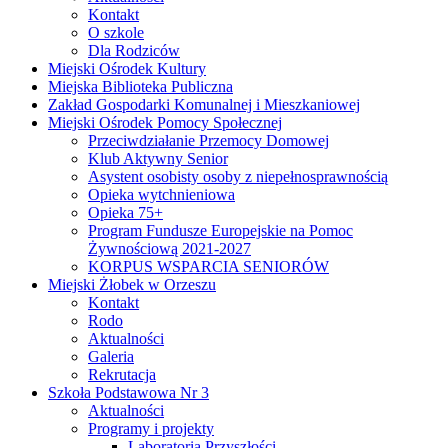
Kontakt
O szkole
Dla Rodziców
Miejski Ośrodek Kultury
Miejska Biblioteka Publiczna
Zakład Gospodarki Komunalnej i Mieszkaniowej
Miejski Ośrodek Pomocy Społecznej
Przeciwdziałanie Przemocy Domowej
Klub Aktywny Senior
Asystent osobisty osoby z niepełnosprawnością
Opieka wytchnieniowa
Opieka 75+
Program Fundusze Europejskie na Pomoc
Żywnościową 2021-2027
KORPUS WSPARCIA SENIORÓW
Miejski Żłobek w Orzeszu
Kontakt
Rodo
Aktualności
Galeria
Rekrutacja
Szkoła Podstawowa Nr 3
Aktualności
Programy i projekty
Laboratoria Przyszłości