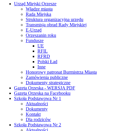
Urząd Miejski Orzesze
Władze miasta
Rada Miejska
Struktura organizacyjna urzędu
Transmisja obrad Rady Miejskiej
E-Urząd
Orzeszanin roku
Fundusze
UE
RFIL
RFRD
Polski Ład
Inne
Honorowy patronat Burmistrza Miasta
Zamówienia publiczne
Dokumenty strategiczne
Gazeta Orzeska - WERSJA PDF
Gazeta Orzeska na Facebooku
Szkoła Podstawowa Nr 1
Aktualności
Dokumenty
Kontakt
Dla rodziców
Szkoła Podstawowa Nr 2
Aktualności