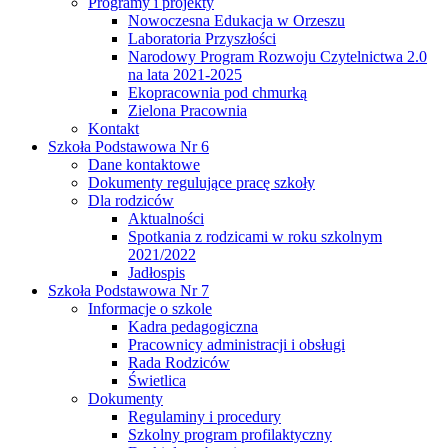
Programy i projekty
Nowoczesna Edukacja w Orzeszu
Laboratoria Przyszłości
Narodowy Program Rozwoju Czytelnictwa 2.0
na lata 2021-2025
Ekopracownia pod chmurką
Zielona Pracownia
Kontakt
Szkoła Podstawowa Nr 6
Dane kontaktowe
Dokumenty regulujące pracę szkoły
Dla rodziców
Aktualności
Spotkania z rodzicami w roku szkolnym
2021/2022
Jadłospis
Szkoła Podstawowa Nr 7
Informacje o szkole
Kadra pedagogiczna
Pracownicy administracji i obsługi
Rada Rodziców
Świetlica
Dokumenty
Regulaminy i procedury
Szkolny program profilaktyczny