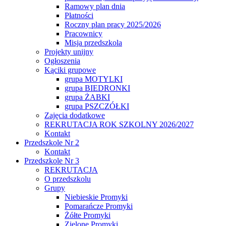
Ramowy plan dnia
Płatności
Roczny plan pracy 2025/2026
Pracownicy
Misja przedszkola
Projekty unijny
Ogłoszenia
Kąciki grupowe
grupa MOTYLKI
grupa BIEDRONKI
grupa ŻABKI
grupa PSZCZÓŁKI
Zajęcia dodatkowe
REKRUTACJA ROK SZKOLNY 2026/2027
Kontakt
Przedszkole Nr 2
Kontakt
Przedszkole Nr 3
REKRUTACJA
O przedszkolu
Grupy
Niebieskie Promyki
Pomarańcze Promyki
Żółte Promyki
Zielone Promyki