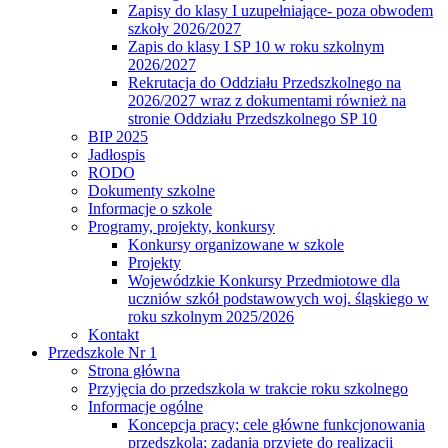
Zapisy do klasy I uzupełniające- poza obwodem
szkoły 2026/2027
Zapis do klasy I SP 10 w roku szkolnym
2026/2027
Rekrutacja do Oddziału Przedszkolnego na
2026/2027 wraz z dokumentami również na
stronie Oddziału Przedszkolnego SP 10
BIP 2025
Jadłospis
RODO
Dokumenty szkolne
Informacje o szkole
Programy, projekty, konkursy
Konkursy organizowane w szkole
Projekty
Wojewódzkie Konkursy Przedmiotowe dla
uczniów szkół podstawowych woj. śląskiego w
roku szkolnym 2025/2026
Kontakt
Przedszkole Nr 1
Strona główna
Przyjęcia do przedszkola w trakcie roku szkolnego
Informacje ogólne
Koncepcja pracy; cele główne funkcjonowania
przedszkola; zadania przyjęte do realizacji