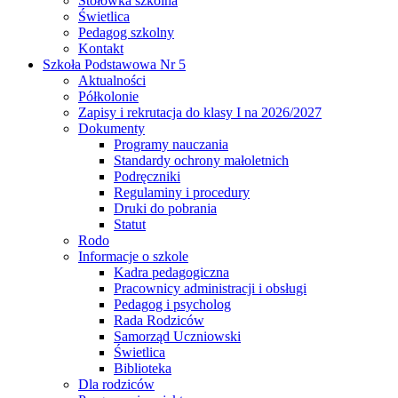
Stołówka szkolna
Świetlica
Pedagog szkolny
Kontakt
Szkoła Podstawowa Nr 5
Aktualności
Półkolonie
Zapisy i rekrutacja do klasy I na 2026/2027
Dokumenty
Programy nauczania
Standardy ochrony małoletnich
Podręczniki
Regulaminy i procedury
Druki do pobrania
Statut
Rodo
Informacje o szkole
Kadra pedagogiczna
Pracownicy administracji i obsługi
Pedagog i psycholog
Rada Rodziców
Samorząd Uczniowski
Świetlica
Biblioteka
Dla rodziców