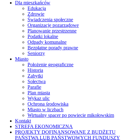
Dla mieszkańców
Edukacja
Zdrowie
Świadczenia społeczne
Organizacje pozarządowe
Planowanie przestrzenne
Podatki lokalne
Odpady komunalne
Bezpłatne porady prawne
Seniorzy
Miasto
Położenie geograficzne
Historia
Zabytki
Sołectwa
Parafie
Plan miasta
Wykaz ulic
Ochrona środowiska
Miasto w liczbach
Wirtualny spacer po powiecie mikołowskim
Kontakt
STREFA EKONOMICZNA
PROJEKTY DOFINANSOWANE Z BUDŻETU
PAŃSTWA LUB PAŃSTWOWYCH FUNDUSZY