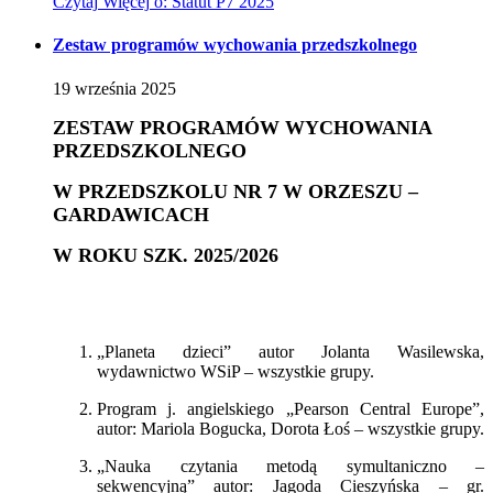
Czytaj
Więcej
o: Statut P7 2025
Zestaw programów wychowania przedszkolnego
19
września
2025
ZESTAW PROGRAMÓW WYCHOWANIA
PRZEDSZKOLNEGO
W PRZEDSZKOLU NR 7 W ORZESZU –
GARDAWICACH
W ROKU SZK. 2025/2026
„
Planeta dzieci” autor Jolanta Wasilewska,
wydawnictwo WSiP – wszystkie grupy.
Program j. angielskiego „Pearson Central Europe”,
autor: Mariola Bogucka, Dorota Łoś – wszystkie grupy.
„
Nauka czytania metodą symultaniczno –
sekwencyjną” autor: Jagoda Cieszyńska – gr.