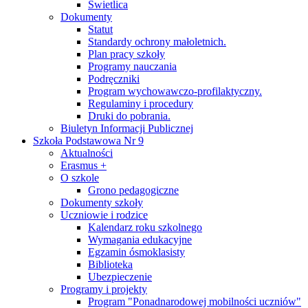
Świetlica
Dokumenty
Statut
Standardy ochrony małoletnich.
Plan pracy szkoły
Programy nauczania
Podręczniki
Program wychowawczo-profilaktyczny.
Regulaminy i procedury
Druki do pobrania.
Biuletyn Informacji Publicznej
Szkoła Podstawowa Nr 9
Aktualności
Erasmus +
O szkole
Grono pedagogiczne
Dokumenty szkoły
Uczniowie i rodzice
Kalendarz roku szkolnego
Wymagania edukacyjne
Egzamin ósmoklasisty
Biblioteka
Ubezpieczenie
Programy i projekty
Program "Ponadnarodowej mobilności uczniów"