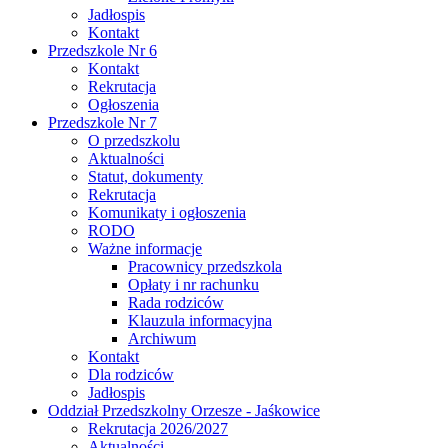
Jadłospis
Kontakt
Przedszkole Nr 6
Kontakt
Rekrutacja
Ogłoszenia
Przedszkole Nr 7
O przedszkolu
Aktualności
Statut, dokumenty
Rekrutacja
Komunikaty i ogłoszenia
RODO
Ważne informacje
Pracownicy przedszkola
Opłaty i nr rachunku
Rada rodziców
Klauzula informacyjna
Archiwum
Kontakt
Dla rodziców
Jadłospis
Oddział Przedszkolny Orzesze - Jaśkowice
Rekrutacja 2026/2027
Aktualności