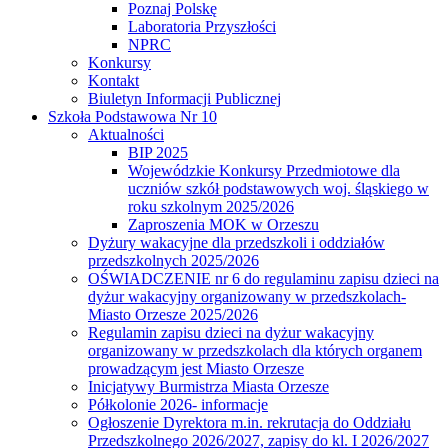
Poznaj Polskę
Laboratoria Przyszłości
NPRC
Konkursy
Kontakt
Biuletyn Informacji Publicznej
Szkoła Podstawowa Nr 10
Aktualności
BIP 2025
Wojewódzkie Konkursy Przedmiotowe dla
uczniów szkół podstawowych woj. śląskiego w
roku szkolnym 2025/2026
Zaproszenia MOK w Orzeszu
Dyżury wakacyjne dla przedszkoli i oddziałów
przedszkolnych 2025/2026
OŚWIADCZENIE nr 6 do regulaminu zapisu dzieci na
dyżur wakacyjny organizowany w przedszkolach-
Miasto Orzesze 2025/2026
Regulamin zapisu dzieci na dyżur wakacyjny
organizowany w przedszkolach dla których organem
prowadzącym jest Miasto Orzesze
Inicjatywy Burmistrza Miasta Orzesze
Półkolonie 2026- informacje
Ogłoszenie Dyrektora m.in. rekrutacja do Oddziału
Przedszkolnego 2026/2027, zapisy do kl. I 2026/2027