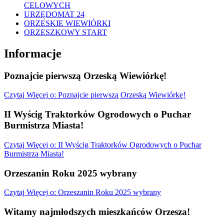
CELOWYCH
URZĘDOMAT 24
ORZESKIE WIEWIÓRKI
ORZESZKOWY START
Informacje
Poznajcie pierwszą Orzeską Wiewiórkę!
Czytaj
Więcej
o: Poznajcie pierwszą Orzeską Wiewiórkę!
II Wyścig Traktorków Ogrodowych o Puchar
Burmistrza Miasta!
Czytaj
Więcej
o: II Wyścig Traktorków Ogrodowych o Puchar
Burmistrza Miasta!
Orzeszanin Roku 2025 wybrany
Czytaj
Więcej
o: Orzeszanin Roku 2025 wybrany
Witamy najmłodszych mieszkańców Orzesza!