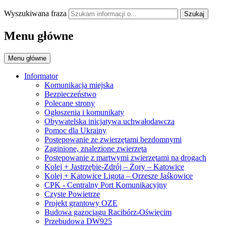
Wyszukiwana fraza
Szukaj
Menu główne
Menu główne
Informator
Komunikacja miejska
Bezpieczeństwo
Polecane strony
Ogłoszenia i komunikaty
Obywatelska inicjatywa uchwałodawcza
Pomoc dla Ukrainy
Postępowanie ze zwierzętami bezdomnymi
Zaginione, znalezione zwierzęta
Postępowanie z martwymi zwierzętami na drogach
Kolej + Jastrzębie-Zdrój – Żory – Katowice
Kolej + Katowice Ligota – Orzesze Jaśkowice
CPK - Centralny Port Komunikacyjny
Czyste Powietrze
Projekt grantowy OZE
Budowa gazociągu Racibórz-Oświęcim
Przebudowa DW925