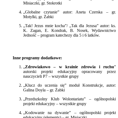
Misiaczki, gr. Stokrotki
„
Globalne czytanie” autor: Aneta Czerska – gr.
Motylki, gr. Żabki
„
Tak! Jezus mnie kocha”/ „Tak dla Jezusa” autor: ks.
K. Zagan, E. Kondrak, B. Nosek, Wydawnictwo
Jedność – program katechezy dla 5 i 6 latków.
Inne programy dodatkowe:
„
Zdrowiakowo – w krainie zdrowia i ruchu
”
autorski projekt edukacyjny opracowany przez
nauczycieli P7 – wszystkie grupy
„
Klucz do uczenia się” moduł Konstrukcje, autor:
Galina Doyla – gr. Żabki
„
Przedszkolny Klub Wolontariatu” – ogólnopolski
projekt edukacyjny – wszystkie grupy
„
Kodowanie na dywanie” – ogólnopolski projekt
edukacyjny (elementy) – gr. Misiaczki