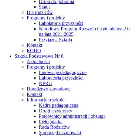
Druki do pobrania
Statut
Dla rodziców
Programy i projekty
Labolatoria przyszłości
Narodowy Program Rozwoju Czytelnictwa 2.0
na lata 2021-2025
Przyjazna Szkoła
Kontakt
RODO
Szkoła Podstawowa Nr 8
Aktualności
Programy i projekty
Innowacje pedagogiczne
Laboratoria przyszłości
NPRC
Doradztwo zawodowe
Kontakt
Informacje o szkole
Kadra pedagogiczna
Drugi język obcy
Pracownicy administracji i obsługi
Pielęgniarka
Rada Rodziców
Samorząd uczniowski