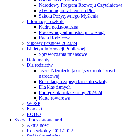
Narodowy Program Rozwoju Czytelnictwa
eTwinning oraz Deutsch Plus
Szkoła Pozytywnego Myślenia
Informacje o szkole
Kadra pedagogiczna
Pracownicy administracji i obsługi
Rada Rodziców
Sukcesy uczniów 2023/24
Biuletyn Informacji Publicznej
Sprawozdania finansowe
Dokumenty
Dla rodziców
Język Niemiecki jako język mniejszości
narodowej
Rekrutacja i zapisy dzieci do szkoły
Dla klas ósmych
Podręczniki rok szkolny 2023/24
Karta rowerowa
WOŚP
Kontakt
RODO
Szkoła Podstawowa nr 4
Aktualności
Rok szkolny 2021/2022