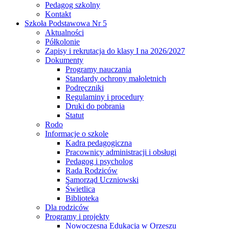
Pedagog szkolny
Kontakt
Szkoła Podstawowa Nr 5
Aktualności
Półkolonie
Zapisy i rekrutacja do klasy I na 2026/2027
Dokumenty
Programy nauczania
Standardy ochrony małoletnich
Podręczniki
Regulaminy i procedury
Druki do pobrania
Statut
Rodo
Informacje o szkole
Kadra pedagogiczna
Pracownicy administracji i obsługi
Pedagog i psycholog
Rada Rodziców
Samorząd Uczniowski
Świetlica
Biblioteka
Dla rodziców
Programy i projekty
Nowoczesna Edukacja w Orzeszu