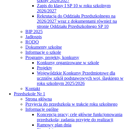
szkoły 2026/2027
Zapis do klasy I SP 10 w roku szkolnym
2026/2027
Rekrutacja do Oddziału Przedszkolnego na
2026/2027 wraz z dokumentami również na
stronie Oddziału Przedszkolnego SP 10
BIP 2025
Jadłospis
RODO
Dokumenty szkolne
Informacje o szkole
Programy, projekty, konkursy
Konkursy organizowane w szkole
Projekty
Wojewódzkie Konkursy Przedmiotowe dla
uczniów szkół podstawowych woj. śląskiego w
roku szkolnym 2025/2026
Kontakt
Przedszkole Nr 1
Strona główna
Przyjęcia do przedszkola w trakcie roku szkolnego
Informacje ogólne
Koncepcja pracy; cele główne funkcjonowania
przedszkola; zadania przyjęte do realizacji
Ramowy plan dnia