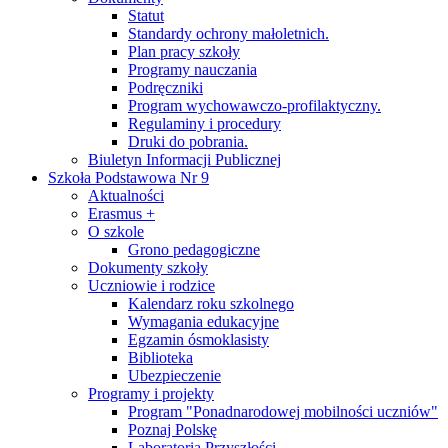
Statut
Standardy ochrony małoletnich.
Plan pracy szkoły
Programy nauczania
Podręczniki
Program wychowawczo-profilaktyczny.
Regulaminy i procedury
Druki do pobrania.
Biuletyn Informacji Publicznej
Szkoła Podstawowa Nr 9
Aktualności
Erasmus +
O szkole
Grono pedagogiczne
Dokumenty szkoły
Uczniowie i rodzice
Kalendarz roku szkolnego
Wymagania edukacyjne
Egzamin ósmoklasisty
Biblioteka
Ubezpieczenie
Programy i projekty
Program "Ponadnarodowej mobilności uczniów"
Poznaj Polskę
Laboratoria Przyszłości