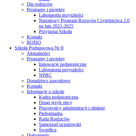
Dla rodziców
Programy i projekty
Labolatoria przyszłości
Narodowy Program Rozwoju Czytelnictwa 2.0
na lata 2021-2025
Przyjazna Szkoła
Kontakt
RODO
Szkoła Podstawowa Nr 8
Aktualności
Programy i projekty
Innowacje pedagogiczne
Laboratoria przyszłości
NPRC
Doradztwo zawodowe
Kontakt
Informacje o szkole
Kadra pedagogiczna
Drugi język obcy
Pracownicy administracji i obsługi
Pielęgniarka
Rada Rodziców
Samorząd uczniowski
Świetlica
Dokumenty