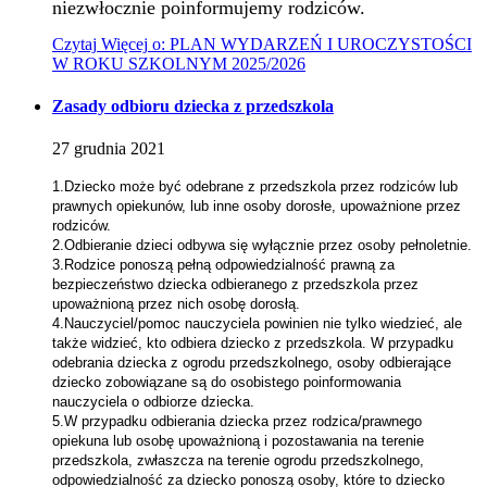
niezwłocznie poinformujemy rodziców.
Czytaj
Więcej
o: PLAN WYDARZEŃ I UROCZYSTOŚCI
W ROKU SZKOLNYM 2025/2026
Zasady odbioru dziecka z przedszkola
27
grudnia
2021
1.Dziecko może być odebrane z przedszkola przez rodziców lub
prawnych opiekunów, lub inne osoby dorosłe, upoważnione przez
rodziców.
2.Odbieranie dzieci odbywa się wyłącznie przez osoby pełnoletnie.
3.Rodzice ponoszą pełną odpowiedzialność prawną za
bezpieczeństwo dziecka odbieranego z przedszkola przez
upoważnioną przez nich osobę dorosłą.
4.Nauczyciel/pomoc nauczyciela powinien nie tylko wiedzieć, ale
także widzieć, kto odbiera dziecko z przedszkola. W przypadku
odebrania dziecka z ogrodu przedszkolnego, osoby odbierające
dziecko zobowiązane są do osobistego poinformowania
nauczyciela o odbiorze dziecka.
5.W przypadku odbierania dziecka przez rodzica/prawnego
opiekuna lub osobę upoważnioną i pozostawania na terenie
przedszkola, zwłaszcza na terenie ogrodu przedszkolnego,
odpowiedzialność za dziecko ponoszą osoby, które to dziecko