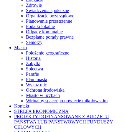
Zdrowie
Świadczenia społeczne
Organizacje pozarządowe
Planowanie przestrzenne
Podatki lokalne
Odpady komunalne
Bezpłatne porady prawne
Seniorzy
Miasto
Położenie geograficzne
Historia
Zabytki
Sołectwa
Parafie
Plan miasta
Wykaz ulic
Ochrona środowiska
Miasto w liczbach
Wirtualny spacer po powiecie mikołowskim
Kontakt
STREFA EKONOMICZNA
PROJEKTY DOFINANSOWANE Z BUDŻETU
PAŃSTWA LUB PAŃSTWOWYCH FUNDUSZY
CELOWYCH