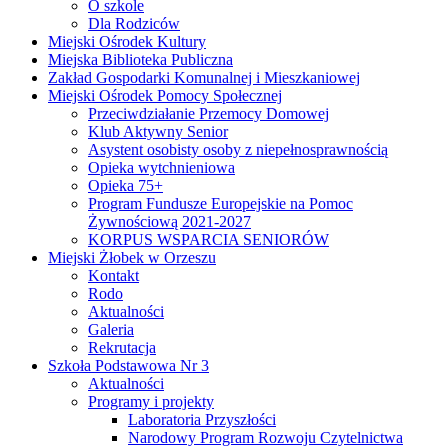
O szkole
Dla Rodziców
Miejski Ośrodek Kultury
Miejska Biblioteka Publiczna
Zakład Gospodarki Komunalnej i Mieszkaniowej
Miejski Ośrodek Pomocy Społecznej
Przeciwdziałanie Przemocy Domowej
Klub Aktywny Senior
Asystent osobisty osoby z niepełnosprawnością
Opieka wytchnieniowa
Opieka 75+
Program Fundusze Europejskie na Pomoc
Żywnościową 2021-2027
KORPUS WSPARCIA SENIORÓW
Miejski Żłobek w Orzeszu
Kontakt
Rodo
Aktualności
Galeria
Rekrutacja
Szkoła Podstawowa Nr 3
Aktualności
Programy i projekty
Laboratoria Przyszłości
Narodowy Program Rozwoju Czytelnictwa