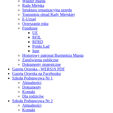
Władze miasta
Rada Miejska
Struktura organizacyjna urzędu
Transmisja obrad Rady Miejskiej
E-Urząd
Orzeszanin roku
Fundusze
UE
RFIL
RFRD
Polski Ład
Inne
Honorowy patronat Burmistrza Miasta
Zamówienia publiczne
Dokumenty strategiczne
Gazeta Orzeska - WERSJA PDF
Gazeta Orzeska na Facebooku
Szkoła Podstawowa Nr 1
Aktualności
Dokumenty
Kontakt
Dla rodziców
Szkoła Podstawowa Nr 2
Aktualności
Kontakt