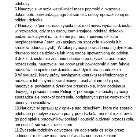
odebrały.
6.Nauczyciel w razie wątpliwości może poprosić o okazanie
dokumentu potwierdzającego tożsamość osoby upoważnionej do
odbioru dziecka.
7.Nauczyciel/pomoc nauczyciela może odmówić wydania dziecka
w przypadku, gdy stan osoby zamierzającej odebrać dziecko
będzie wskazywał na to, że nie jest ona zapewnić dziecku
bezpieczeństwa ( stan wskazujący na spożycie alkoholu lub
środków odurzających). W takiej sytuacji powiadamia się dyrektora,
drugiego rodzica dziecka lub inną osobę upoważnioną do odbioru.
8.Jeżeli dziecko nie zostanie odebrane po upływie czasu pracy
przedszkola, nauczyciel ma obowiązek powiadomić o tym fakcie
rodziców lub opiekunów dziecka oraz dyrektora przedszkola.
9.W sytuacji, kiedy próby nawiązania kontaktu telefonicznego z
rodzicami lub innymi upoważnionymi osobami nie udają się,
nauczyciel powiadania dyrektora przedszkola, który podejmuje
decyzję o powiadomieniu Policji. Z przebiegu zaistniałej sytuacji
sporządza się protokół zdarzenia, podpisanych przez wszystkich
obecnych świadków.
10.Nauczyciel sprawujący opiekę nad dzieckiem, które nie zostało
odebrane po upływie czasu pracy przedszkola, nie może zostawić
go pod opieką pracowników obsługi i opuścić budynek przedszkola,
ani oddalić się wraz z dzieckiem.
11.Życzenie rodziców dotyczące nie odbierania dziecka przez
jednego z rodziców musi być poświadczone orzeczeniem