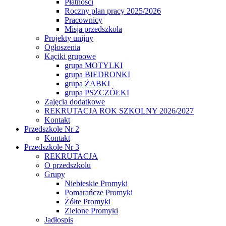
Płatności
Roczny plan pracy 2025/2026
Pracownicy
Misja przedszkola
Projekty unijny
Ogłoszenia
Kąciki grupowe
grupa MOTYLKI
grupa BIEDRONKI
grupa ŻABKI
grupa PSZCZÓŁKI
Zajęcia dodatkowe
REKRUTACJA ROK SZKOLNY 2026/2027
Kontakt
Przedszkole Nr 2
Kontakt
Przedszkole Nr 3
REKRUTACJA
O przedszkolu
Grupy
Niebieskie Promyki
Pomarańcze Promyki
Żółte Promyki
Zielone Promyki
Jadłospis