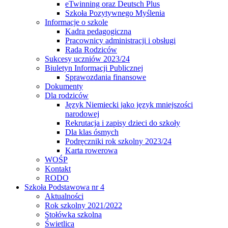
eTwinning oraz Deutsch Plus
Szkoła Pozytywnego Myślenia
Informacje o szkole
Kadra pedagogiczna
Pracownicy administracji i obsługi
Rada Rodziców
Sukcesy uczniów 2023/24
Biuletyn Informacji Publicznej
Sprawozdania finansowe
Dokumenty
Dla rodziców
Język Niemiecki jako język mniejszości
narodowej
Rekrutacja i zapisy dzieci do szkoły
Dla klas ósmych
Podręczniki rok szkolny 2023/24
Karta rowerowa
WOŚP
Kontakt
RODO
Szkoła Podstawowa nr 4
Aktualności
Rok szkolny 2021/2022
Stołówka szkolna
Świetlica