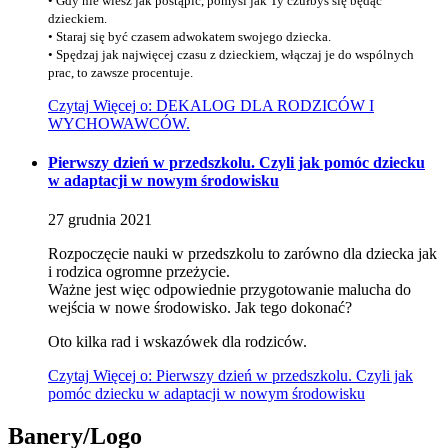
• Gdy nie wiesz jak postąpić, pomyśl jak Ty czułbyś się będąc
dzieckiem.
• Staraj się być czasem adwokatem swojego dziecka.
• Spędzaj jak najwięcej czasu z dzieckiem, włączaj je do wspólnych
prac, to zawsze procentuje.
Czytaj
Więcej
o: DEKALOG DLA RODZICÓW I
WYCHOWAWCÓW.
Pierwszy dzień w przedszkolu. Czyli jak pomóc dziecku
w adaptacji w nowym środowisku
27
grudnia
2021
Rozpoczęcie nauki w przedszkolu to zarówno dla dziecka jak
i rodzica ogromne przeżycie.
Ważne jest więc odpowiednie przygotowanie malucha do
wejścia w nowe środowisko. Jak tego dokonać?
Oto kilka rad i wskazówek dla rodziców.
Czytaj
Więcej
o: Pierwszy dzień w przedszkolu. Czyli jak
pomóc dziecku w adaptacji w nowym środowisku
Banery/Logo