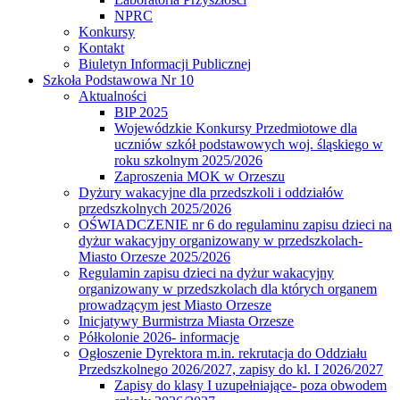
NPRC
Konkursy
Kontakt
Biuletyn Informacji Publicznej
Szkoła Podstawowa Nr 10
Aktualności
BIP 2025
Wojewódzkie Konkursy Przedmiotowe dla
uczniów szkół podstawowych woj. śląskiego w
roku szkolnym 2025/2026
Zaproszenia MOK w Orzeszu
Dyżury wakacyjne dla przedszkoli i oddziałów
przedszkolnych 2025/2026
OŚWIADCZENIE nr 6 do regulaminu zapisu dzieci na
dyżur wakacyjny organizowany w przedszkolach-
Miasto Orzesze 2025/2026
Regulamin zapisu dzieci na dyżur wakacyjny
organizowany w przedszkolach dla których organem
prowadzącym jest Miasto Orzesze
Inicjatywy Burmistrza Miasta Orzesze
Półkolonie 2026- informacje
Ogłoszenie Dyrektora m.in. rekrutacja do Oddziału
Przedszkolnego 2026/2027, zapisy do kl. I 2026/2027
Zapisy do klasy I uzupełniające- poza obwodem