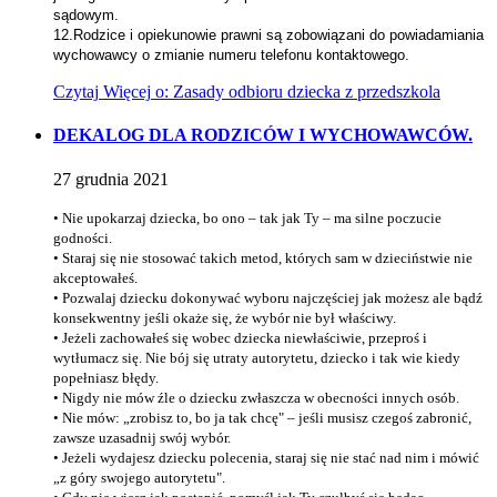
sądowym.
12.Rodzice i opiekunowie prawni są zobowiązani do powiadamiania
wychowawcy o zmianie numeru telefonu kontaktowego.
Czytaj
Więcej
o: Zasady odbioru dziecka z przedszkola
DEKALOG DLA RODZICÓW I WYCHOWAWCÓW.
27
grudnia
2021
• Nie upokarzaj dziecka, bo ono – tak jak Ty – ma silne poczucie
godności.
• Staraj się nie stosować takich metod, których sam w dzieciństwie nie
akceptowałeś.
• Pozwalaj dziecku dokonywać wyboru najczęściej jak możesz ale bądź
konsekwentny jeśli okaże się, że wybór nie był właściwy.
• Jeżeli zachowałeś się wobec dziecka niewłaściwie, przeproś i
wytłumacz się.
Nie bój się utraty autorytetu, dziecko i tak wie kiedy
popełniasz błędy.
• Nigdy nie mów źle o dziecku zwłaszcza w obecności innych osób.
• Nie mów: „zrobisz to, bo ja tak chcę" – jeśli musisz czegoś zabronić,
zawsze uzasadnij swój wybór.
• Jeżeli wydajesz dziecku polecenia, staraj się nie stać nad nim i mówić
„z góry swojego autorytetu".