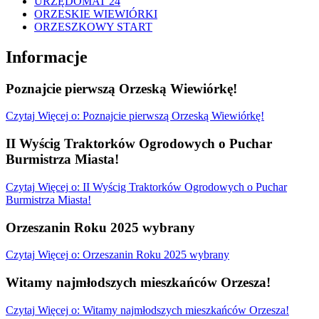
URZĘDOMAT 24
ORZESKIE WIEWIÓRKI
ORZESZKOWY START
Informacje
Poznajcie pierwszą Orzeską Wiewiórkę!
Czytaj
Więcej
o: Poznajcie pierwszą Orzeską Wiewiórkę!
II Wyścig Traktorków Ogrodowych o Puchar
Burmistrza Miasta!
Czytaj
Więcej
o: II Wyścig Traktorków Ogrodowych o Puchar
Burmistrza Miasta!
Orzeszanin Roku 2025 wybrany
Czytaj
Więcej
o: Orzeszanin Roku 2025 wybrany
Witamy najmłodszych mieszkańców Orzesza!
Czytaj
Więcej
o: Witamy najmłodszych mieszkańców Orzesza!