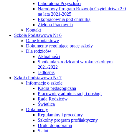
Laboratoria Przyszłości
Narodowy Program Rozwoju Czytelnictwa 2.0
na lata 2021-2025
Ekopracownia pod chmurką
Zielona Pracownia
Kontakt
Szkoła Podstawowa Nr 6
Dane kontaktowe
Dokumenty regulujące pracę szkoły
Dla rodziców
Aktualności
Spotkania z rodzicami w roku szkolnym
2021/2022
Jadłospis
Szkoła Podstawowa Nr 7
Informacje o szkole
Kadra pedagogiczna
Pracownicy administracji i obsługi
Rada Rodziców
Świetlica
Dokumenty
Regulaminy i procedury
Szkolny program profilaktyczny
Druki do pobrania
Statut