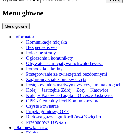
Szukaj
Menu główne
Menu główne
Informator
Komunikacja miejska
Bezpieczeństwo
Polecane strony
Ogłoszenia i komunikaty
Obywatelska inicjatywa uchwałodawcza
Pomoc dla Ukrainy
Postępowanie ze zwierzętami bezdomnymi
Zaginione, znalezione zwierzęta
Postępowanie z martwymi zwierzętami na drogach
Kolej + Jastrzębie-Zdrój – Żory – Katowice
Kolej + Katowice Ligota – Orzesze Jaśkowice
CPK - Centralny Port Komunikacyjny
Czyste Powietrze
Projekt grantowy OZE
Budowa gazociągu Racibórz-Oświęcim
Przebudowa DW925
Dla mieszkańców
Edukacja