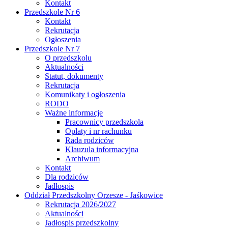
Kontakt
Przedszkole Nr 6
Kontakt
Rekrutacja
Ogłoszenia
Przedszkole Nr 7
O przedszkolu
Aktualności
Statut, dokumenty
Rekrutacja
Komunikaty i ogłoszenia
RODO
Ważne informacje
Pracownicy przedszkola
Opłaty i nr rachunku
Rada rodziców
Klauzula informacyjna
Archiwum
Kontakt
Dla rodziców
Jadłospis
Oddział Przedszkolny Orzesze - Jaśkowice
Rekrutacja 2026/2027
Aktualności
Jadłospis przedszkolny