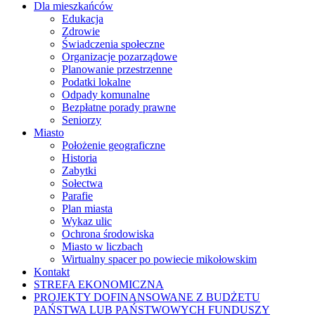
Dla mieszkańców
Edukacja
Zdrowie
Świadczenia społeczne
Organizacje pozarządowe
Planowanie przestrzenne
Podatki lokalne
Odpady komunalne
Bezpłatne porady prawne
Seniorzy
Miasto
Położenie geograficzne
Historia
Zabytki
Sołectwa
Parafie
Plan miasta
Wykaz ulic
Ochrona środowiska
Miasto w liczbach
Wirtualny spacer po powiecie mikołowskim
Kontakt
STREFA EKONOMICZNA
PROJEKTY DOFINANSOWANE Z BUDŻETU
PAŃSTWA LUB PAŃSTWOWYCH FUNDUSZY