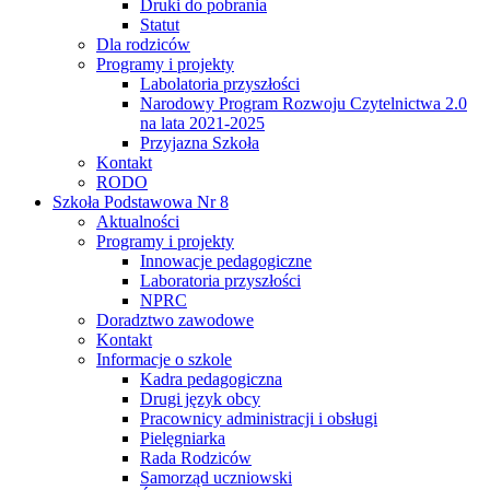
Druki do pobrania
Statut
Dla rodziców
Programy i projekty
Labolatoria przyszłości
Narodowy Program Rozwoju Czytelnictwa 2.0
na lata 2021-2025
Przyjazna Szkoła
Kontakt
RODO
Szkoła Podstawowa Nr 8
Aktualności
Programy i projekty
Innowacje pedagogiczne
Laboratoria przyszłości
NPRC
Doradztwo zawodowe
Kontakt
Informacje o szkole
Kadra pedagogiczna
Drugi język obcy
Pracownicy administracji i obsługi
Pielęgniarka
Rada Rodziców
Samorząd uczniowski