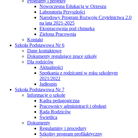
Programy i projekty
Nowoczesna Edukacja w Orzeszu
Laboratoria Przyszłości
Narodowy Program Rozwoju Czytelnictwa 2.0
na lata 2021-2025
Ekopracownia pod chmurką
Zielona Pracownia
Kontakt
Szkoła Podstawowa Nr 6
Dane kontaktowe
Dokumenty regulujące pracę szkoły
Dla rodziców
Aktualności
Spotkania z rodzicami w roku szkolnym
2021/2022
Jadłospis
Szkoła Podstawowa Nr 7
Informacje o szkole
Kadra pedagogiczna
Pracownicy administracji i obsługi
Rada Rodziców
Świetlica
Dokumenty
Regulaminy i procedury
Szkolny program profilaktyczny