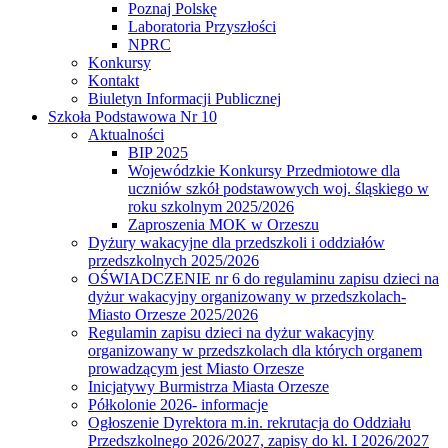
Poznaj Polskę
Laboratoria Przyszłości
NPRC
Konkursy
Kontakt
Biuletyn Informacji Publicznej
Szkoła Podstawowa Nr 10
Aktualności
BIP 2025
Wojewódzkie Konkursy Przedmiotowe dla
uczniów szkół podstawowych woj. śląskiego w
roku szkolnym 2025/2026
Zaproszenia MOK w Orzeszu
Dyżury wakacyjne dla przedszkoli i oddziałów
przedszkolnych 2025/2026
OŚWIADCZENIE nr 6 do regulaminu zapisu dzieci na
dyżur wakacyjny organizowany w przedszkolach-
Miasto Orzesze 2025/2026
Regulamin zapisu dzieci na dyżur wakacyjny
organizowany w przedszkolach dla których organem
prowadzącym jest Miasto Orzesze
Inicjatywy Burmistrza Miasta Orzesze
Półkolonie 2026- informacje
Ogłoszenie Dyrektora m.in. rekrutacja do Oddziału
Przedszkolnego 2026/2027, zapisy do kl. I 2026/2027