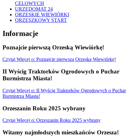
CELOWYCH
URZĘDOMAT 24
ORZESKIE WIEWIÓRKI
ORZESZKOWY START
Informacje
Poznajcie pierwszą Orzeską Wiewiórkę!
Czytaj
Więcej
o: Poznajcie pierwszą Orzeską Wiewiórkę!
II Wyścig Traktorków Ogrodowych o Puchar
Burmistrza Miasta!
Czytaj
Więcej
o: II Wyścig Traktorków Ogrodowych o Puchar
Burmistrza Miasta!
Orzeszanin Roku 2025 wybrany
Czytaj
Więcej
o: Orzeszanin Roku 2025 wybrany
Witamy najmłodszych mieszkańców Orzesza!