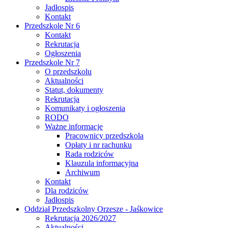
Jadłospis
Kontakt
Przedszkole Nr 6
Kontakt
Rekrutacja
Ogłoszenia
Przedszkole Nr 7
O przedszkolu
Aktualności
Statut, dokumenty
Rekrutacja
Komunikaty i ogłoszenia
RODO
Ważne informacje
Pracownicy przedszkola
Opłaty i nr rachunku
Rada rodziców
Klauzula informacyjna
Archiwum
Kontakt
Dla rodziców
Jadłospis
Oddział Przedszkolny Orzesze - Jaśkowice
Rekrutacja 2026/2027
Aktualności