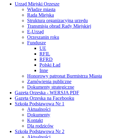
Urząd Miejski Orzesze
Władze miasta
Rada Miejska
Struktura organizacyjna urzędu
Transmisja obrad Rady Miejskiej
E-Urząd
Orzeszanin roku
Fundusze
UE
RFIL
RFRD
Polski Ład
Inne
Honorowy patronat Burmistrza Miasta
Zamówienia publiczne
Dokumenty strategiczne
Gazeta Orzeska - WERSJA PDF
Gazeta Orzeska na Facebooku
Szkoła Podstawowa Nr 1
Aktualności
Dokumenty
Kontakt
Dla rodziców
Szkoła Podstawowa Nr 2
Aktualności