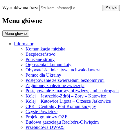
Wyszukiwana fraza
Szukaj
Menu główne
Menu główne
Informator
Komunikacja miejska
Bezpieczeństwo
Polecane strony
Ogłoszenia i komunikaty
Obywatelska inicjatywa uchwałodawcza
Pomoc dla Ukrainy
Postępowanie ze zwierzętami bezdomnymi
Zaginione, znalezione zwierzęta
Postępowanie z martwymi zwierzętami na drogach
Kolej + Jastrzębie-Zdrój – Żory – Katowice
Kolej + Katowice Ligota – Orzesze Jaśkowice
CPK - Centralny Port Komunikacyjny
Czyste Powietrze
Projekt grantowy OZE
Budowa gazociągu Racibórz-Oświęcim
Przebudowa DW925