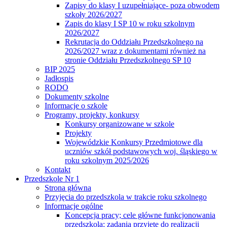
Zapisy do klasy I uzupełniające- poza obwodem
szkoły 2026/2027
Zapis do klasy I SP 10 w roku szkolnym
2026/2027
Rekrutacja do Oddziału Przedszkolnego na
2026/2027 wraz z dokumentami również na
stronie Oddziału Przedszkolnego SP 10
BIP 2025
Jadłospis
RODO
Dokumenty szkolne
Informacje o szkole
Programy, projekty, konkursy
Konkursy organizowane w szkole
Projekty
Wojewódzkie Konkursy Przedmiotowe dla
uczniów szkół podstawowych woj. śląskiego w
roku szkolnym 2025/2026
Kontakt
Przedszkole Nr 1
Strona główna
Przyjęcia do przedszkola w trakcie roku szkolnego
Informacje ogólne
Koncepcja pracy; cele główne funkcjonowania
przedszkola; zadania przyjęte do realizacji