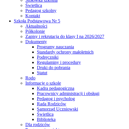
Stołówka szkolna
Świetlica
Pedagog szkolny
Kontakt
Szkoła Podstawowa Nr 5
Aktualności
Półkolonie
Zapisy i rekrutacja do klasy I na 2026/2027
Dokumenty
Programy nauczania
Standardy ochrony małoletnich
Podręczniki
Regulaminy i procedury
Druki do pobrania
Statut
Rodo
Informacje o szkole
Kadra pedagogiczna
Pracownicy administracji i obsługi
Pedagog i psycholog
Rada Rodziców
Samorząd Uczniowski
Świetlica
Biblioteka
Dla rodziców