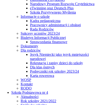
Narodowy Program Rozwoju Czytelnictwa
eTwinning oraz Deutsch Plus
Szkoła Pozytywnego Myślenia
Informacje o szkole
Kadra pedagogiczna
Pracownicy administracji i obsługi
Rada Rodziców
Sukcesy uczniów 2023/24
Biuletyn Informacji Publicznej
Sprawozdania finansowe
Dokumenty
Dla rodziców
Język Niemiecki jako język mniejszości
narodowej
Rekrutacja i zapisy dzieci do szkoły
Dla klas ósmych
Podręczniki rok szkolny 2023/24
Karta rowerowa
WOŚP
Kontakt
RODO
Szkoła Podstawowa nr 4
Aktualności
Rok szkolny 2021/2022