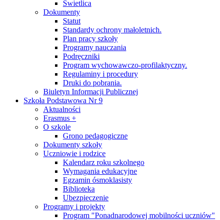
Świetlica
Dokumenty
Statut
Standardy ochrony małoletnich.
Plan pracy szkoły
Programy nauczania
Podręczniki
Program wychowawczo-profilaktyczny.
Regulaminy i procedury
Druki do pobrania.
Biuletyn Informacji Publicznej
Szkoła Podstawowa Nr 9
Aktualności
Erasmus +
O szkole
Grono pedagogiczne
Dokumenty szkoły
Uczniowie i rodzice
Kalendarz roku szkolnego
Wymagania edukacyjne
Egzamin ósmoklasisty
Biblioteka
Ubezpieczenie
Programy i projekty
Program "Ponadnarodowej mobilności uczniów"