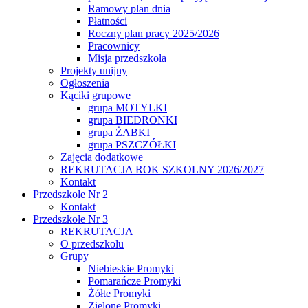
Ramowy plan dnia
Płatności
Roczny plan pracy 2025/2026
Pracownicy
Misja przedszkola
Projekty unijny
Ogłoszenia
Kąciki grupowe
grupa MOTYLKI
grupa BIEDRONKI
grupa ŻABKI
grupa PSZCZÓŁKI
Zajęcia dodatkowe
REKRUTACJA ROK SZKOLNY 2026/2027
Kontakt
Przedszkole Nr 2
Kontakt
Przedszkole Nr 3
REKRUTACJA
O przedszkolu
Grupy
Niebieskie Promyki
Pomarańcze Promyki
Żółte Promyki
Zielone Promyki