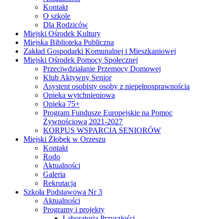
Kontakt
O szkole
Dla Rodziców
Miejski Ośrodek Kultury
Miejska Biblioteka Publiczna
Zakład Gospodarki Komunalnej i Mieszkaniowej
Miejski Ośrodek Pomocy Społecznej
Przeciwdziałanie Przemocy Domowej
Klub Aktywny Senior
Asystent osobisty osoby z niepełnosprawnością
Opieka wytchnieniowa
Opieka 75+
Program Fundusze Europejskie na Pomoc
Żywnościową 2021-2027
KORPUS WSPARCIA SENIORÓW
Miejski Żłobek w Orzeszu
Kontakt
Rodo
Aktualności
Galeria
Rekrutacja
Szkoła Podstawowa Nr 3
Aktualności
Programy i projekty
Laboratoria Przyszłości