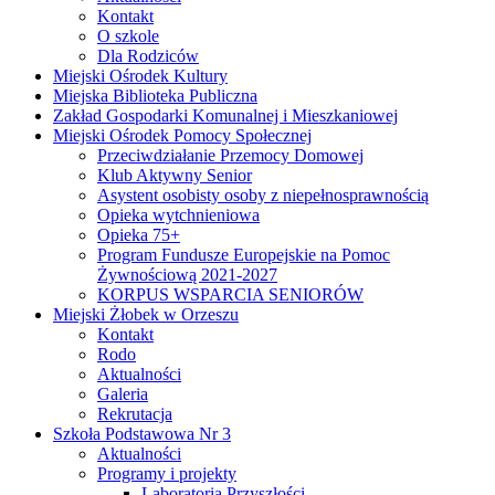
Kontakt
O szkole
Dla Rodziców
Miejski Ośrodek Kultury
Miejska Biblioteka Publiczna
Zakład Gospodarki Komunalnej i Mieszkaniowej
Miejski Ośrodek Pomocy Społecznej
Przeciwdziałanie Przemocy Domowej
Klub Aktywny Senior
Asystent osobisty osoby z niepełnosprawnością
Opieka wytchnieniowa
Opieka 75+
Program Fundusze Europejskie na Pomoc
Żywnościową 2021-2027
KORPUS WSPARCIA SENIORÓW
Miejski Żłobek w Orzeszu
Kontakt
Rodo
Aktualności
Galeria
Rekrutacja
Szkoła Podstawowa Nr 3
Aktualności
Programy i projekty
Laboratoria Przyszłości