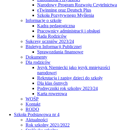
Narodowy Program Rozwoju Czytelnictwa
eTwinning oraz Deutsch Plus
Szkoła Pozytywnego Myślenia
Informacje o szkole
Kadra pedagogiczna
Pracownicy administracji i obsługi
Rada Rodziców
Sukcesy uczniów 2023/24
Biuletyn Informacji Publicznej
Sprawozdania finansowe
Dokumenty
Dla rodziców
Język Niemiecki jako język mniejszości
narodowej
Rekrutacja i zapisy dzieci do szkoły
Dla klas ósmych
Podręczniki rok szkolny 2023/24
Karta rowerowa
WOŚP
Kontakt
RODO
Szkoła Podstawowa nr 4
Aktualności
Rok szkolny 2021/2022