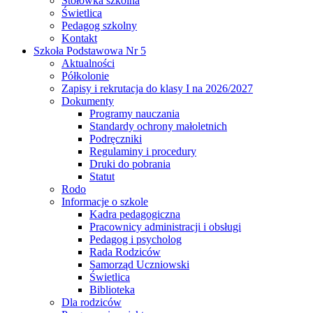
Stołówka szkolna
Świetlica
Pedagog szkolny
Kontakt
Szkoła Podstawowa Nr 5
Aktualności
Półkolonie
Zapisy i rekrutacja do klasy I na 2026/2027
Dokumenty
Programy nauczania
Standardy ochrony małoletnich
Podręczniki
Regulaminy i procedury
Druki do pobrania
Statut
Rodo
Informacje o szkole
Kadra pedagogiczna
Pracownicy administracji i obsługi
Pedagog i psycholog
Rada Rodziców
Samorząd Uczniowski
Świetlica
Biblioteka
Dla rodziców