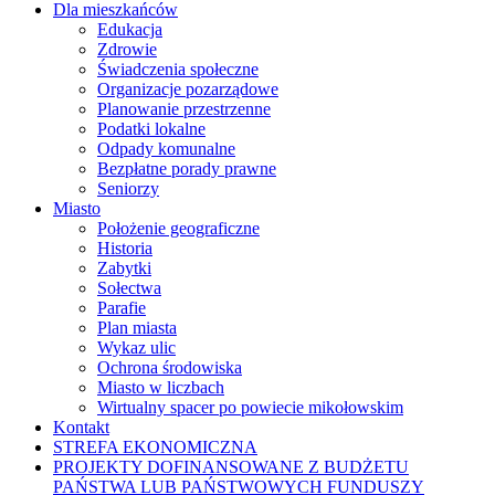
Dla mieszkańców
Edukacja
Zdrowie
Świadczenia społeczne
Organizacje pozarządowe
Planowanie przestrzenne
Podatki lokalne
Odpady komunalne
Bezpłatne porady prawne
Seniorzy
Miasto
Położenie geograficzne
Historia
Zabytki
Sołectwa
Parafie
Plan miasta
Wykaz ulic
Ochrona środowiska
Miasto w liczbach
Wirtualny spacer po powiecie mikołowskim
Kontakt
STREFA EKONOMICZNA
PROJEKTY DOFINANSOWANE Z BUDŻETU
PAŃSTWA LUB PAŃSTWOWYCH FUNDUSZY