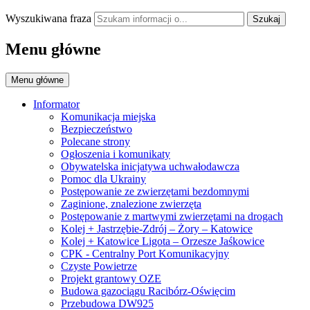
Wyszukiwana fraza
Szukaj
Menu główne
Menu główne
Informator
Komunikacja miejska
Bezpieczeństwo
Polecane strony
Ogłoszenia i komunikaty
Obywatelska inicjatywa uchwałodawcza
Pomoc dla Ukrainy
Postępowanie ze zwierzętami bezdomnymi
Zaginione, znalezione zwierzęta
Postępowanie z martwymi zwierzętami na drogach
Kolej + Jastrzębie-Zdrój – Żory – Katowice
Kolej + Katowice Ligota – Orzesze Jaśkowice
CPK - Centralny Port Komunikacyjny
Czyste Powietrze
Projekt grantowy OZE
Budowa gazociągu Racibórz-Oświęcim
Przebudowa DW925