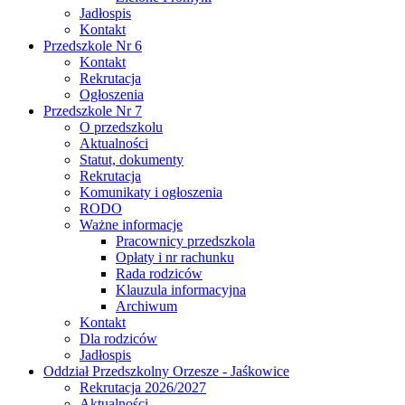
Jadłospis
Kontakt
Przedszkole Nr 6
Kontakt
Rekrutacja
Ogłoszenia
Przedszkole Nr 7
O przedszkolu
Aktualności
Statut, dokumenty
Rekrutacja
Komunikaty i ogłoszenia
RODO
Ważne informacje
Pracownicy przedszkola
Opłaty i nr rachunku
Rada rodziców
Klauzula informacyjna
Archiwum
Kontakt
Dla rodziców
Jadłospis
Oddział Przedszkolny Orzesze - Jaśkowice
Rekrutacja 2026/2027
Aktualności