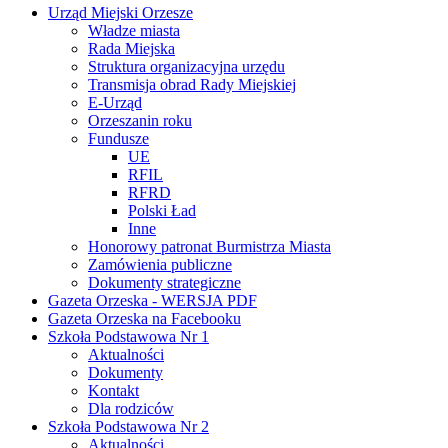
Urząd Miejski Orzesze
Władze miasta
Rada Miejska
Struktura organizacyjna urzędu
Transmisja obrad Rady Miejskiej
E-Urząd
Orzeszanin roku
Fundusze
UE
RFIL
RFRD
Polski Ład
Inne
Honorowy patronat Burmistrza Miasta
Zamówienia publiczne
Dokumenty strategiczne
Gazeta Orzeska - WERSJA PDF
Gazeta Orzeska na Facebooku
Szkoła Podstawowa Nr 1
Aktualności
Dokumenty
Kontakt
Dla rodziców
Szkoła Podstawowa Nr 2
Aktualności