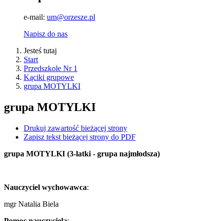
e-mail:
um@orzesze.pl
Napisz do nas
Jesteś tutaj
Start
Przedszkole Nr 1
Kąciki grupowe
grupa MOTYLKI
grupa MOTYLKI
Drukuj zawartość bieżącej strony
Zapisz tekst bieżącej strony do PDF
grupa MOTYLKI (3-latki - grupa najmłodsza)
Nauczyciel wychowawca
:
mgr Natalia Biela
Pomoc nauczyciela
: