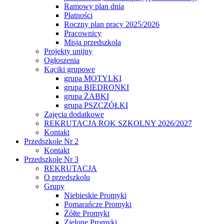
Ramowy plan dnia
Płatności
Roczny plan pracy 2025/2026
Pracownicy
Misja przedszkola
Projekty unijny
Ogłoszenia
Kąciki grupowe
grupa MOTYLKI
grupa BIEDRONKI
grupa ŻABKI
grupa PSZCZÓŁKI
Zajęcia dodatkowe
REKRUTACJA ROK SZKOLNY 2026/2027
Kontakt
Przedszkole Nr 2
Kontakt
Przedszkole Nr 3
REKRUTACJA
O przedszkolu
Grupy
Niebieskie Promyki
Pomarańcze Promyki
Żółte Promyki
Zielone Promyki