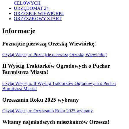
CELOWYCH
URZĘDOMAT 24
ORZESKIE WIEWIÓRKI
ORZESZKOWY START
Informacje
Poznajcie pierwszą Orzeską Wiewiórkę!
Czytaj
Więcej
o: Poznajcie pierwszą Orzeską Wiewiórkę!
II Wyścig Traktorków Ogrodowych o Puchar
Burmistrza Miasta!
Czytaj
Więcej
o: II Wyścig Traktorków Ogrodowych o Puchar
Burmistrza Miasta!
Orzeszanin Roku 2025 wybrany
Czytaj
Więcej
o: Orzeszanin Roku 2025 wybrany
Witamy najmłodszych mieszkańców Orzesza!