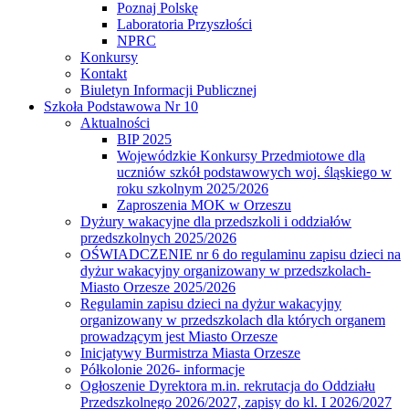
Poznaj Polskę
Laboratoria Przyszłości
NPRC
Konkursy
Kontakt
Biuletyn Informacji Publicznej
Szkoła Podstawowa Nr 10
Aktualności
BIP 2025
Wojewódzkie Konkursy Przedmiotowe dla
uczniów szkół podstawowych woj. śląskiego w
roku szkolnym 2025/2026
Zaproszenia MOK w Orzeszu
Dyżury wakacyjne dla przedszkoli i oddziałów
przedszkolnych 2025/2026
OŚWIADCZENIE nr 6 do regulaminu zapisu dzieci na
dyżur wakacyjny organizowany w przedszkolach-
Miasto Orzesze 2025/2026
Regulamin zapisu dzieci na dyżur wakacyjny
organizowany w przedszkolach dla których organem
prowadzącym jest Miasto Orzesze
Inicjatywy Burmistrza Miasta Orzesze
Półkolonie 2026- informacje
Ogłoszenie Dyrektora m.in. rekrutacja do Oddziału
Przedszkolnego 2026/2027, zapisy do kl. I 2026/2027