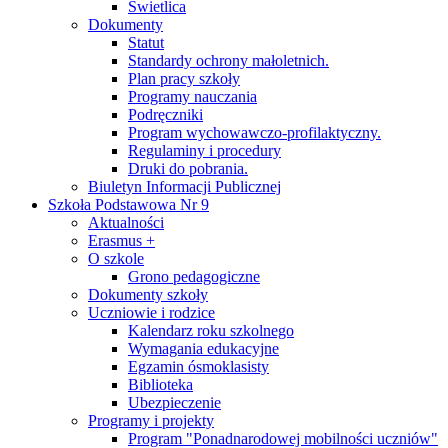
Świetlica
Dokumenty
Statut
Standardy ochrony małoletnich.
Plan pracy szkoły
Programy nauczania
Podręczniki
Program wychowawczo-profilaktyczny.
Regulaminy i procedury
Druki do pobrania.
Biuletyn Informacji Publicznej
Szkoła Podstawowa Nr 9
Aktualności
Erasmus +
O szkole
Grono pedagogiczne
Dokumenty szkoły
Uczniowie i rodzice
Kalendarz roku szkolnego
Wymagania edukacyjne
Egzamin ósmoklasisty
Biblioteka
Ubezpieczenie
Programy i projekty
Program "Ponadnarodowej mobilności uczniów"