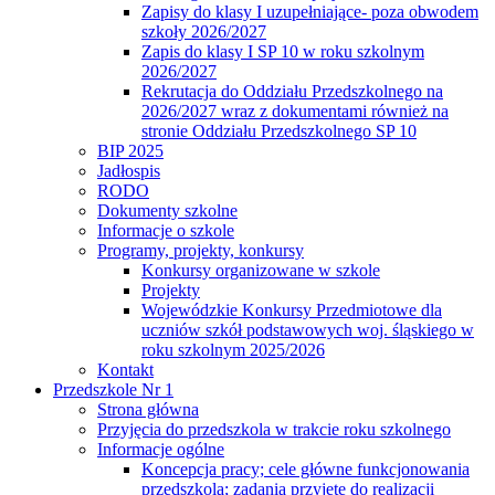
Zapisy do klasy I uzupełniające- poza obwodem
szkoły 2026/2027
Zapis do klasy I SP 10 w roku szkolnym
2026/2027
Rekrutacja do Oddziału Przedszkolnego na
2026/2027 wraz z dokumentami również na
stronie Oddziału Przedszkolnego SP 10
BIP 2025
Jadłospis
RODO
Dokumenty szkolne
Informacje o szkole
Programy, projekty, konkursy
Konkursy organizowane w szkole
Projekty
Wojewódzkie Konkursy Przedmiotowe dla
uczniów szkół podstawowych woj. śląskiego w
roku szkolnym 2025/2026
Kontakt
Przedszkole Nr 1
Strona główna
Przyjęcia do przedszkola w trakcie roku szkolnego
Informacje ogólne
Koncepcja pracy; cele główne funkcjonowania
przedszkola; zadania przyjęte do realizacji