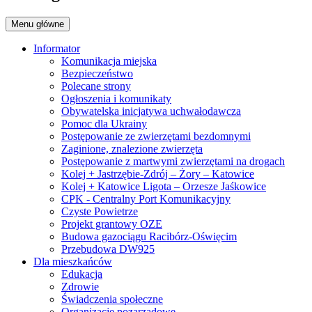
Menu główne
Informator
Komunikacja miejska
Bezpieczeństwo
Polecane strony
Ogłoszenia i komunikaty
Obywatelska inicjatywa uchwałodawcza
Pomoc dla Ukrainy
Postępowanie ze zwierzętami bezdomnymi
Zaginione, znalezione zwierzęta
Postępowanie z martwymi zwierzętami na drogach
Kolej + Jastrzębie-Zdrój – Żory – Katowice
Kolej + Katowice Ligota – Orzesze Jaśkowice
CPK - Centralny Port Komunikacyjny
Czyste Powietrze
Projekt grantowy OZE
Budowa gazociągu Racibórz-Oświęcim
Przebudowa DW925
Dla mieszkańców
Edukacja
Zdrowie
Świadczenia społeczne
Organizacje pozarządowe