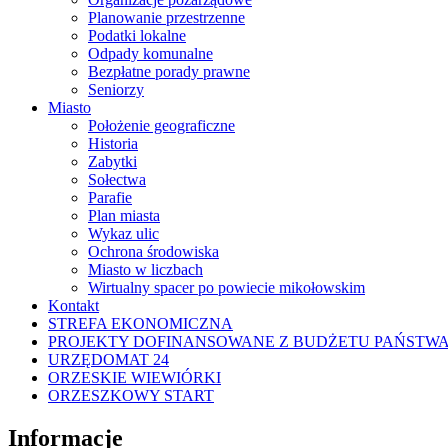
Planowanie przestrzenne
Podatki lokalne
Odpady komunalne
Bezpłatne porady prawne
Seniorzy
Miasto
Położenie geograficzne
Historia
Zabytki
Sołectwa
Parafie
Plan miasta
Wykaz ulic
Ochrona środowiska
Miasto w liczbach
Wirtualny spacer po powiecie mikołowskim
Kontakt
STREFA EKONOMICZNA
PROJEKTY DOFINANSOWANE Z BUDŻETU PAŃSTW
URZĘDOMAT 24
ORZESKIE WIEWIÓRKI
ORZESZKOWY START
Informacje