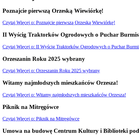
Poznajcie pierwszą Orzeską Wiewiórkę!
Czytaj
Więcej
o: Poznajcie pierwszą Orzeską Wiewiórkę!
II Wyścig Traktorków Ogrodowych o Puchar Burmist
Czytaj
Więcej
o: II Wyścig Traktorków Ogrodowych o Puchar Burmis
Orzeszanin Roku 2025 wybrany
Czytaj
Więcej
o: Orzeszanin Roku 2025 wybrany
Witamy najmłodszych mieszkańców Orzesza!
Czytaj
Więcej
o: Witamy najmłodszych mieszkańców Orzesza!
Piknik na Mitręgówce
Czytaj
Więcej
o: Piknik na Mitręgówce
Umowa na budowę Centrum Kultury i Biblioteki pod