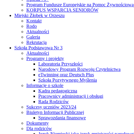
Program Fundusze Europejskie na Pomoc Żywnościową
KORPUS WSPARCIA SENIORÓW
Miejski Żłobek w Orzeszu
Kontakt
Rodo
Aktualności
Galeria
Rekrutacja
Szkoła Podstawowa Nr 3
Aktualności
Programy i projekty
Laboratoria Przyszłości
Narodowy Program Rozwoju Czytelnictwa
eTwinning oraz Deutsch Plus
Szkoła Pozytywnego Myślenia
Informacje o szkole
Kadra pedagogiczna
Pracownicy administracji i obsługi
Rada Rodziców
Sukcesy uczniów 2023/24
Biuletyn Informacji Publicznej
Sprawozdania finansowe
Dokumenty
Dla rodziców
Język Niemiecki jako język mniejszości narodowe