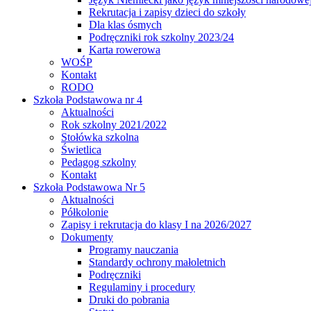
Rekrutacja i zapisy dzieci do szkoły
Dla klas ósmych
Podręczniki rok szkolny 2023/24
Karta rowerowa
WOŚP
Kontakt
RODO
Szkoła Podstawowa nr 4
Aktualności
Rok szkolny 2021/2022
Stołówka szkolna
Świetlica
Pedagog szkolny
Kontakt
Szkoła Podstawowa Nr 5
Aktualności
Półkolonie
Zapisy i rekrutacja do klasy I na 2026/2027
Dokumenty
Programy nauczania
Standardy ochrony małoletnich
Podręczniki
Regulaminy i procedury
Druki do pobrania