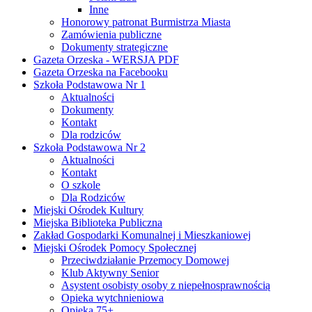
Inne
Honorowy patronat Burmistrza Miasta
Zamówienia publiczne
Dokumenty strategiczne
Gazeta Orzeska - WERSJA PDF
Gazeta Orzeska na Facebooku
Szkoła Podstawowa Nr 1
Aktualności
Dokumenty
Kontakt
Dla rodziców
Szkoła Podstawowa Nr 2
Aktualności
Kontakt
O szkole
Dla Rodziców
Miejski Ośrodek Kultury
Miejska Biblioteka Publiczna
Zakład Gospodarki Komunalnej i Mieszkaniowej
Miejski Ośrodek Pomocy Społecznej
Przeciwdziałanie Przemocy Domowej
Klub Aktywny Senior
Asystent osobisty osoby z niepełnosprawnością
Opieka wytchnieniowa
Opieka 75+