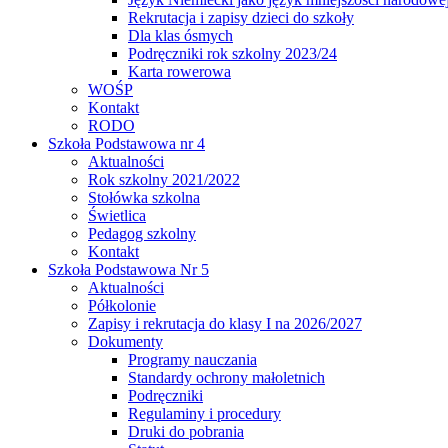
Rekrutacja i zapisy dzieci do szkoły
Dla klas ósmych
Podręczniki rok szkolny 2023/24
Karta rowerowa
WOŚP
Kontakt
RODO
Szkoła Podstawowa nr 4
Aktualności
Rok szkolny 2021/2022
Stołówka szkolna
Świetlica
Pedagog szkolny
Kontakt
Szkoła Podstawowa Nr 5
Aktualności
Półkolonie
Zapisy i rekrutacja do klasy I na 2026/2027
Dokumenty
Programy nauczania
Standardy ochrony małoletnich
Podręczniki
Regulaminy i procedury
Druki do pobrania