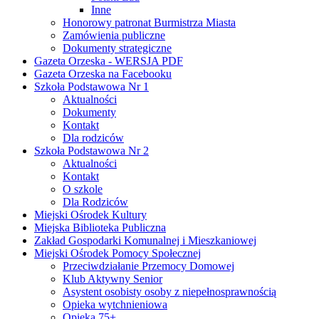
Inne
Honorowy patronat Burmistrza Miasta
Zamówienia publiczne
Dokumenty strategiczne
Gazeta Orzeska - WERSJA PDF
Gazeta Orzeska na Facebooku
Szkoła Podstawowa Nr 1
Aktualności
Dokumenty
Kontakt
Dla rodziców
Szkoła Podstawowa Nr 2
Aktualności
Kontakt
O szkole
Dla Rodziców
Miejski Ośrodek Kultury
Miejska Biblioteka Publiczna
Zakład Gospodarki Komunalnej i Mieszkaniowej
Miejski Ośrodek Pomocy Społecznej
Przeciwdziałanie Przemocy Domowej
Klub Aktywny Senior
Asystent osobisty osoby z niepełnosprawnością
Opieka wytchnieniowa
Opieka 75+