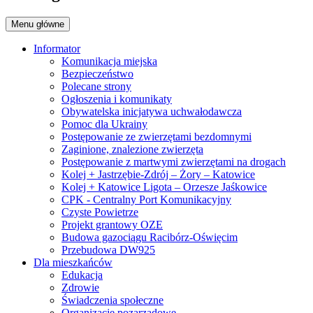
Menu główne
Informator
Komunikacja miejska
Bezpieczeństwo
Polecane strony
Ogłoszenia i komunikaty
Obywatelska inicjatywa uchwałodawcza
Pomoc dla Ukrainy
Postępowanie ze zwierzętami bezdomnymi
Zaginione, znalezione zwierzęta
Postępowanie z martwymi zwierzętami na drogach
Kolej + Jastrzębie-Zdrój – Żory – Katowice
Kolej + Katowice Ligota – Orzesze Jaśkowice
CPK - Centralny Port Komunikacyjny
Czyste Powietrze
Projekt grantowy OZE
Budowa gazociągu Racibórz-Oświęcim
Przebudowa DW925
Dla mieszkańców
Edukacja
Zdrowie
Świadczenia społeczne
Organizacje pozarządowe