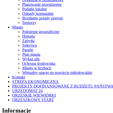
Planowanie przestrzenne
Podatki lokalne
Odpady komunalne
Bezpłatne porady prawne
Seniorzy
Miasto
Położenie geograficzne
Historia
Zabytki
Sołectwa
Parafie
Plan miasta
Wykaz ulic
Ochrona środowiska
Miasto w liczbach
Wirtualny spacer po powiecie mikołowskim
Kontakt
STREFA EKONOMICZNA
PROJEKTY DOFINANSOWANE Z BUDŻETU PAŃSTW
URZĘDOMAT 24
ORZESKIE WIEWIÓRKI
ORZESZKOWY START
Informacje