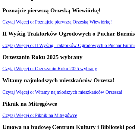
Poznajcie pierwszą Orzeską Wiewiórkę!
Czytaj
Więcej
o: Poznajcie pierwszą Orzeską Wiewiórkę!
II Wyścig Traktorków Ogrodowych o Puchar Burmist
Czytaj
Więcej
o: II Wyścig Traktorków Ogrodowych o Puchar Burmis
Orzeszanin Roku 2025 wybrany
Czytaj
Więcej
o: Orzeszanin Roku 2025 wybrany
Witamy najmłodszych mieszkańców Orzesza!
Czytaj
Więcej
o: Witamy najmłodszych mieszkańców Orzesza!
Piknik na Mitręgówce
Czytaj
Więcej
o: Piknik na Mitręgówce
Umowa na budowę Centrum Kultury i Biblioteki pod