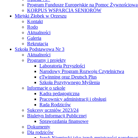
Program Fundusze Europejskie na Pomoc Żywnościową
KORPUS WSPARCIA SENIORÓW
Miejski Żłobek w Orzeszu
Kontakt
Rodo
Aktualności
Galeria
Rekrutacja
Szkoła Podstawowa Nr 3
Aktualności
Programy i projekty
Laboratoria Przyszłości
Narodowy Program Rozwoju Czytelnictwa
eTwinning oraz Deutsch Plus
Szkoła Pozytywnego Myślenia
Informacje o szkole
Kadra pedagogiczna
Pracownicy administracji i obsługi
Rada Rodziców
Sukcesy uczniów 2023/24
Biuletyn Informacji Publicznej
Sprawozdania finansowe
Dokumenty
Dla rodziców
Język Niemiecki jako język mniejszości narodowe