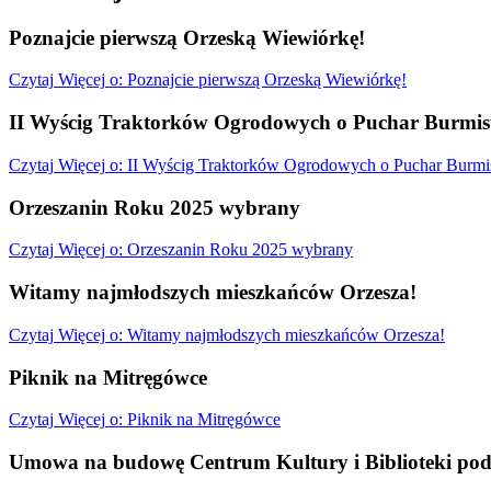
Poznajcie pierwszą Orzeską Wiewiórkę!
Czytaj
Więcej
o: Poznajcie pierwszą Orzeską Wiewiórkę!
II Wyścig Traktorków Ogrodowych o Puchar Burmist
Czytaj
Więcej
o: II Wyścig Traktorków Ogrodowych o Puchar Burmis
Orzeszanin Roku 2025 wybrany
Czytaj
Więcej
o: Orzeszanin Roku 2025 wybrany
Witamy najmłodszych mieszkańców Orzesza!
Czytaj
Więcej
o: Witamy najmłodszych mieszkańców Orzesza!
Piknik na Mitręgówce
Czytaj
Więcej
o: Piknik na Mitręgówce
Umowa na budowę Centrum Kultury i Biblioteki pod