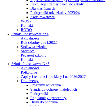
Rekrutacja i zapisy dzieci do szkoły
Dla klas ósmych
Podręczniki rok szkolny 2023/24
Karta rowerowa
WOŚP
Kontakt
RODO
Szkoła Podstawowa nr 4
Aktualności
Rok szkolny 2021/2022
Stołówka szkolna
Świetlica
Pedagog szkolny
Kontakt
Szkoła Podstawowa Nr 5
Aktualności
Półkolonie
Zapisy i rekrutacja do klasy I na 2026/2027
Dokumenty
Programy nauczania
Standardy ochrony małoletnich
Podręczniki
Regulaminy i procedury
Druki do pobrania