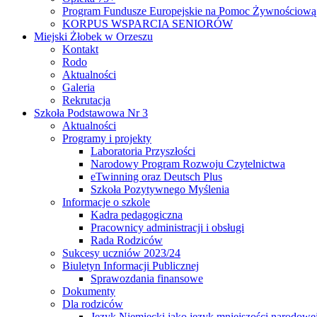
Program Fundusze Europejskie na Pomoc Żywnościową
KORPUS WSPARCIA SENIORÓW
Miejski Żłobek w Orzeszu
Kontakt
Rodo
Aktualności
Galeria
Rekrutacja
Szkoła Podstawowa Nr 3
Aktualności
Programy i projekty
Laboratoria Przyszłości
Narodowy Program Rozwoju Czytelnictwa
eTwinning oraz Deutsch Plus
Szkoła Pozytywnego Myślenia
Informacje o szkole
Kadra pedagogiczna
Pracownicy administracji i obsługi
Rada Rodziców
Sukcesy uczniów 2023/24
Biuletyn Informacji Publicznej
Sprawozdania finansowe
Dokumenty
Dla rodziców
Język Niemiecki jako język mniejszości narodowe