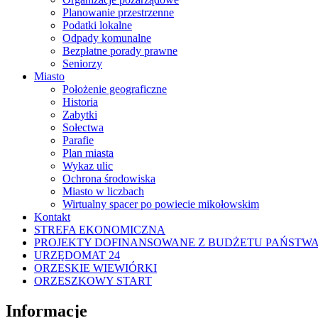
Planowanie przestrzenne
Podatki lokalne
Odpady komunalne
Bezpłatne porady prawne
Seniorzy
Miasto
Położenie geograficzne
Historia
Zabytki
Sołectwa
Parafie
Plan miasta
Wykaz ulic
Ochrona środowiska
Miasto w liczbach
Wirtualny spacer po powiecie mikołowskim
Kontakt
STREFA EKONOMICZNA
PROJEKTY DOFINANSOWANE Z BUDŻETU PAŃSTW
URZĘDOMAT 24
ORZESKIE WIEWIÓRKI
ORZESZKOWY START
Informacje