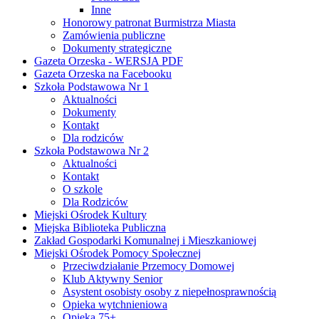
Inne
Honorowy patronat Burmistrza Miasta
Zamówienia publiczne
Dokumenty strategiczne
Gazeta Orzeska - WERSJA PDF
Gazeta Orzeska na Facebooku
Szkoła Podstawowa Nr 1
Aktualności
Dokumenty
Kontakt
Dla rodziców
Szkoła Podstawowa Nr 2
Aktualności
Kontakt
O szkole
Dla Rodziców
Miejski Ośrodek Kultury
Miejska Biblioteka Publiczna
Zakład Gospodarki Komunalnej i Mieszkaniowej
Miejski Ośrodek Pomocy Społecznej
Przeciwdziałanie Przemocy Domowej
Klub Aktywny Senior
Asystent osobisty osoby z niepełnosprawnością
Opieka wytchnieniowa
Opieka 75+