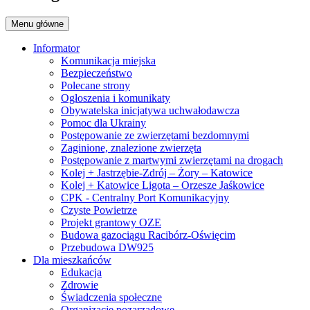
Menu główne
Informator
Komunikacja miejska
Bezpieczeństwo
Polecane strony
Ogłoszenia i komunikaty
Obywatelska inicjatywa uchwałodawcza
Pomoc dla Ukrainy
Postępowanie ze zwierzętami bezdomnymi
Zaginione, znalezione zwierzęta
Postępowanie z martwymi zwierzętami na drogach
Kolej + Jastrzębie-Zdrój – Żory – Katowice
Kolej + Katowice Ligota – Orzesze Jaśkowice
CPK - Centralny Port Komunikacyjny
Czyste Powietrze
Projekt grantowy OZE
Budowa gazociągu Racibórz-Oświęcim
Przebudowa DW925
Dla mieszkańców
Edukacja
Zdrowie
Świadczenia społeczne
Organizacje pozarządowe