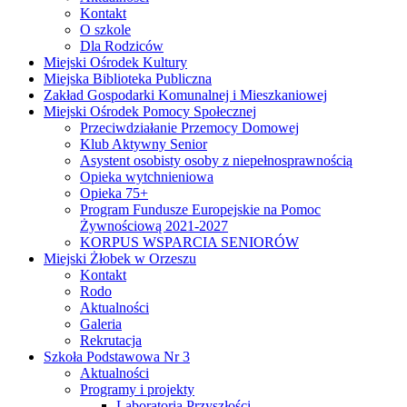
Kontakt
O szkole
Dla Rodziców
Miejski Ośrodek Kultury
Miejska Biblioteka Publiczna
Zakład Gospodarki Komunalnej i Mieszkaniowej
Miejski Ośrodek Pomocy Społecznej
Przeciwdziałanie Przemocy Domowej
Klub Aktywny Senior
Asystent osobisty osoby z niepełnosprawnością
Opieka wytchnieniowa
Opieka 75+
Program Fundusze Europejskie na Pomoc
Żywnościową 2021-2027
KORPUS WSPARCIA SENIORÓW
Miejski Żłobek w Orzeszu
Kontakt
Rodo
Aktualności
Galeria
Rekrutacja
Szkoła Podstawowa Nr 3
Aktualności
Programy i projekty
Laboratoria Przyszłości