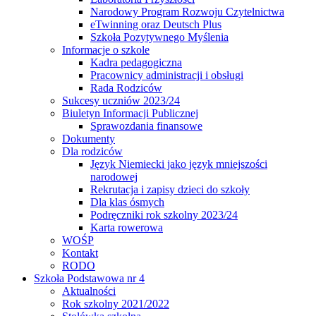
Narodowy Program Rozwoju Czytelnictwa
eTwinning oraz Deutsch Plus
Szkoła Pozytywnego Myślenia
Informacje o szkole
Kadra pedagogiczna
Pracownicy administracji i obsługi
Rada Rodziców
Sukcesy uczniów 2023/24
Biuletyn Informacji Publicznej
Sprawozdania finansowe
Dokumenty
Dla rodziców
Język Niemiecki jako język mniejszości
narodowej
Rekrutacja i zapisy dzieci do szkoły
Dla klas ósmych
Podręczniki rok szkolny 2023/24
Karta rowerowa
WOŚP
Kontakt
RODO
Szkoła Podstawowa nr 4
Aktualności
Rok szkolny 2021/2022