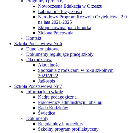
Programy i projekty
Nowoczesna Edukacja w Orzeszu
Laboratoria Przyszłości
Narodowy Program Rozwoju Czytelnictwa 2.0
na lata 2021-2025
Ekopracownia pod chmurką
Zielona Pracownia
Kontakt
Szkoła Podstawowa Nr 6
Dane kontaktowe
Dokumenty regulujące pracę szkoły
Dla rodziców
Aktualności
Spotkania z rodzicami w roku szkolnym
2021/2022
Jadłospis
Szkoła Podstawowa Nr 7
Informacje o szkole
Kadra pedagogiczna
Pracownicy administracji i obsługi
Rada Rodziców
Świetlica
Dokumenty
Regulaminy i procedury
Szkolny program profilaktyczny