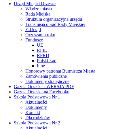
Urząd Miejski Orzesze
Władze miasta
Rada Miejska
Struktura organizacyjna urzędu
Transmisja obrad Rady Miejskiej
E-Urząd
Orzeszanin roku
Fundusze
UE
RFIL
RFRD
Polski Ład
Inne
Honorowy patronat Burmistrza Miasta
Zamówienia publiczne
Dokumenty strategiczne
Gazeta Orzeska - WERSJA PDF
Gazeta Orzeska na Facebooku
Szkoła Podstawowa Nr 1
Aktualności
Dokumenty
Kontakt
Dla rodziców
Szkoła Podstawowa Nr 2
Aktualności