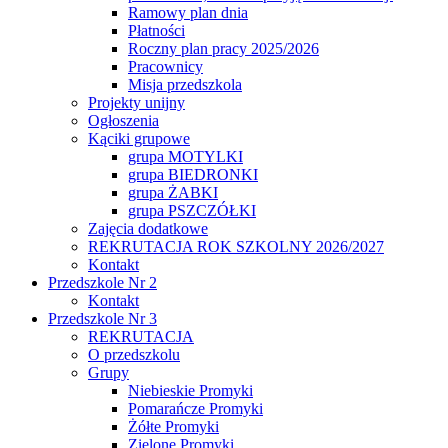
Ramowy plan dnia
Płatności
Roczny plan pracy 2025/2026
Pracownicy
Misja przedszkola
Projekty unijny
Ogłoszenia
Kąciki grupowe
grupa MOTYLKI
grupa BIEDRONKI
grupa ŻABKI
grupa PSZCZÓŁKI
Zajęcia dodatkowe
REKRUTACJA ROK SZKOLNY 2026/2027
Kontakt
Przedszkole Nr 2
Kontakt
Przedszkole Nr 3
REKRUTACJA
O przedszkolu
Grupy
Niebieskie Promyki
Pomarańcze Promyki
Żółte Promyki
Zielone Promyki