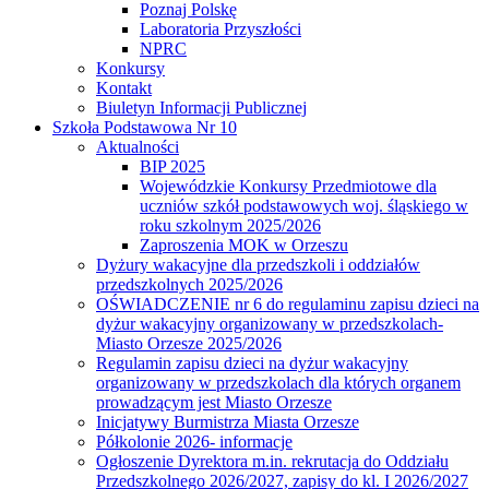
Poznaj Polskę
Laboratoria Przyszłości
NPRC
Konkursy
Kontakt
Biuletyn Informacji Publicznej
Szkoła Podstawowa Nr 10
Aktualności
BIP 2025
Wojewódzkie Konkursy Przedmiotowe dla
uczniów szkół podstawowych woj. śląskiego w
roku szkolnym 2025/2026
Zaproszenia MOK w Orzeszu
Dyżury wakacyjne dla przedszkoli i oddziałów
przedszkolnych 2025/2026
OŚWIADCZENIE nr 6 do regulaminu zapisu dzieci na
dyżur wakacyjny organizowany w przedszkolach-
Miasto Orzesze 2025/2026
Regulamin zapisu dzieci na dyżur wakacyjny
organizowany w przedszkolach dla których organem
prowadzącym jest Miasto Orzesze
Inicjatywy Burmistrza Miasta Orzesze
Półkolonie 2026- informacje
Ogłoszenie Dyrektora m.in. rekrutacja do Oddziału
Przedszkolnego 2026/2027, zapisy do kl. I 2026/2027