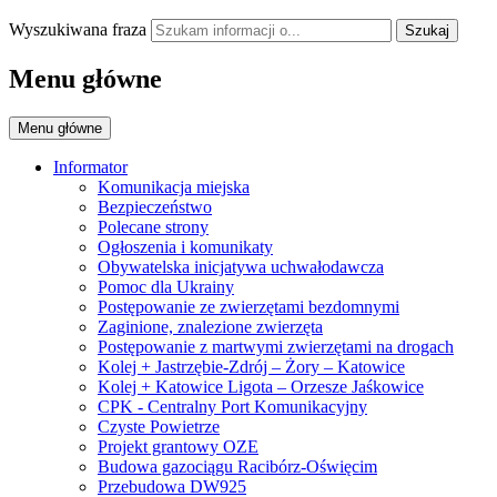
Wyszukiwana fraza
Szukaj
Menu główne
Menu główne
Informator
Komunikacja miejska
Bezpieczeństwo
Polecane strony
Ogłoszenia i komunikaty
Obywatelska inicjatywa uchwałodawcza
Pomoc dla Ukrainy
Postępowanie ze zwierzętami bezdomnymi
Zaginione, znalezione zwierzęta
Postępowanie z martwymi zwierzętami na drogach
Kolej + Jastrzębie-Zdrój – Żory – Katowice
Kolej + Katowice Ligota – Orzesze Jaśkowice
CPK - Centralny Port Komunikacyjny
Czyste Powietrze
Projekt grantowy OZE
Budowa gazociągu Racibórz-Oświęcim
Przebudowa DW925