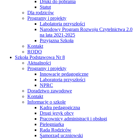
Druki do pobrania
Statut
Dla rodziców
Programy i projekty
Labolatoria przyszłości
Narodowy Program Rozwoju Czytelnictwa 2.0
na lata 2021-2025
Przyjazna Szkoła
Kontakt
RODO
Szkoła Podstawowa Nr 8
Aktualności
Programy i projekty
Innowacje pedagogiczne
Laboratoria przyszłości
NPRC
Doradztwo zawodowe
Kontakt
Informacje o szkole
Kadra pedagogiczna
Drugi język obcy
Pracownicy administracji i obsługi
Pielęgniarka
Rada Rodziców
Samorząd uczniowski