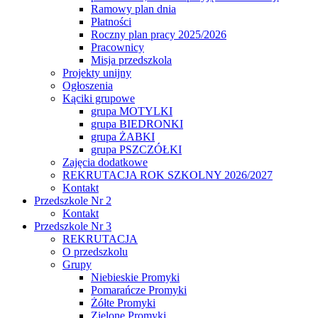
Ramowy plan dnia
Płatności
Roczny plan pracy 2025/2026
Pracownicy
Misja przedszkola
Projekty unijny
Ogłoszenia
Kąciki grupowe
grupa MOTYLKI
grupa BIEDRONKI
grupa ŻABKI
grupa PSZCZÓŁKI
Zajęcia dodatkowe
REKRUTACJA ROK SZKOLNY 2026/2027
Kontakt
Przedszkole Nr 2
Kontakt
Przedszkole Nr 3
REKRUTACJA
O przedszkolu
Grupy
Niebieskie Promyki
Pomarańcze Promyki
Żółte Promyki
Zielone Promyki