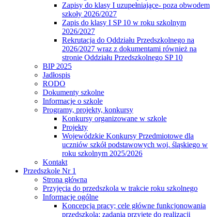
Zapisy do klasy I uzupełniające- poza obwodem
szkoły 2026/2027
Zapis do klasy I SP 10 w roku szkolnym
2026/2027
Rekrutacja do Oddziału Przedszkolnego na
2026/2027 wraz z dokumentami również na
stronie Oddziału Przedszkolnego SP 10
BIP 2025
Jadłospis
RODO
Dokumenty szkolne
Informacje o szkole
Programy, projekty, konkursy
Konkursy organizowane w szkole
Projekty
Wojewódzkie Konkursy Przedmiotowe dla
uczniów szkół podstawowych woj. śląskiego w
roku szkolnym 2025/2026
Kontakt
Przedszkole Nr 1
Strona główna
Przyjęcia do przedszkola w trakcie roku szkolnego
Informacje ogólne
Koncepcja pracy; cele główne funkcjonowania
przedszkola; zadania przyjęte do realizacji