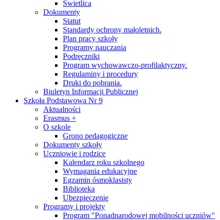
Świetlica
Dokumenty
Statut
Standardy ochrony małoletnich.
Plan pracy szkoły
Programy nauczania
Podręczniki
Program wychowawczo-profilaktyczny.
Regulaminy i procedury
Druki do pobrania.
Biuletyn Informacji Publicznej
Szkoła Podstawowa Nr 9
Aktualności
Erasmus +
O szkole
Grono pedagogiczne
Dokumenty szkoły
Uczniowie i rodzice
Kalendarz roku szkolnego
Wymagania edukacyjne
Egzamin ósmoklasisty
Biblioteka
Ubezpieczenie
Programy i projekty
Program "Ponadnarodowej mobilności uczniów"