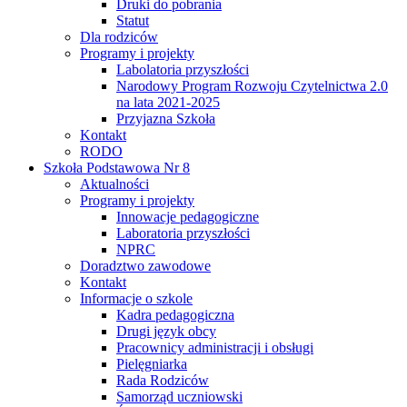
Druki do pobrania
Statut
Dla rodziców
Programy i projekty
Labolatoria przyszłości
Narodowy Program Rozwoju Czytelnictwa 2.0
na lata 2021-2025
Przyjazna Szkoła
Kontakt
RODO
Szkoła Podstawowa Nr 8
Aktualności
Programy i projekty
Innowacje pedagogiczne
Laboratoria przyszłości
NPRC
Doradztwo zawodowe
Kontakt
Informacje o szkole
Kadra pedagogiczna
Drugi język obcy
Pracownicy administracji i obsługi
Pielęgniarka
Rada Rodziców
Samorząd uczniowski