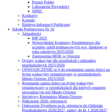
Poznaj Polskę
Laboratoria Przyszłości
NPRC
Konkursy
Kontakt
Biuletyn Informacji Publicznej
Szkoła Podstawowa Nr 10
Aktualności
BIP 2025
Wojewódzkie Konkursy Przedmiotowe dla
uczniów szkół podstawowych woj. śląskiego w
roku szkolnym 2025/2026
Zaproszenia MOK w Orzeszu
Dyżury wakacyjne dla przedszkoli i oddziałów
przedszkolnych 2025/2026
OŚWIADCZENIE nr 6 do regulaminu zapisu dzieci na
dyżur wakacyjny organizowany w przedszkolach-
Miasto Orzesze 2025/2026
Regulamin zapisu dzieci na dyżur wakacyjny
organizowany w przedszkolach dla których organem
prowadzącym jest Miasto Orzesze
Inicjatywy Burmistrza Miasta Orzesze
Półkolonie 2026- informacje
Ogłoszenie Dyrektora m.in. rekrutacja do Oddziału
Przedszkolnego 2026/2027, zapisy do kl. I 2026/2027