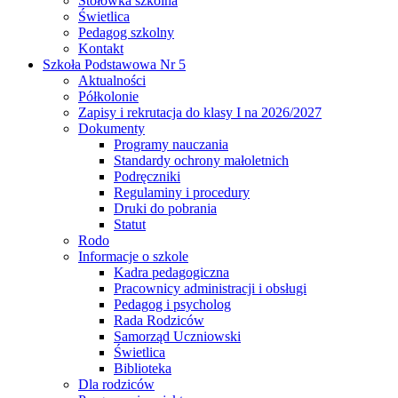
Stołówka szkolna
Świetlica
Pedagog szkolny
Kontakt
Szkoła Podstawowa Nr 5
Aktualności
Półkolonie
Zapisy i rekrutacja do klasy I na 2026/2027
Dokumenty
Programy nauczania
Standardy ochrony małoletnich
Podręczniki
Regulaminy i procedury
Druki do pobrania
Statut
Rodo
Informacje o szkole
Kadra pedagogiczna
Pracownicy administracji i obsługi
Pedagog i psycholog
Rada Rodziców
Samorząd Uczniowski
Świetlica
Biblioteka
Dla rodziców