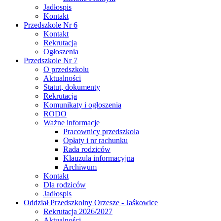
Jadłospis
Kontakt
Przedszkole Nr 6
Kontakt
Rekrutacja
Ogłoszenia
Przedszkole Nr 7
O przedszkolu
Aktualności
Statut, dokumenty
Rekrutacja
Komunikaty i ogłoszenia
RODO
Ważne informacje
Pracownicy przedszkola
Opłaty i nr rachunku
Rada rodziców
Klauzula informacyjna
Archiwum
Kontakt
Dla rodziców
Jadłospis
Oddział Przedszkolny Orzesze - Jaśkowice
Rekrutacja 2026/2027
Aktualności