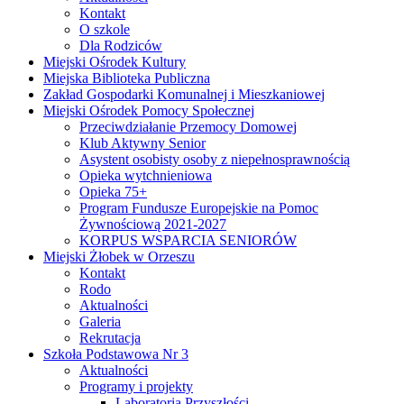
Kontakt
O szkole
Dla Rodziców
Miejski Ośrodek Kultury
Miejska Biblioteka Publiczna
Zakład Gospodarki Komunalnej i Mieszkaniowej
Miejski Ośrodek Pomocy Społecznej
Przeciwdziałanie Przemocy Domowej
Klub Aktywny Senior
Asystent osobisty osoby z niepełnosprawnością
Opieka wytchnieniowa
Opieka 75+
Program Fundusze Europejskie na Pomoc
Żywnościową 2021-2027
KORPUS WSPARCIA SENIORÓW
Miejski Żłobek w Orzeszu
Kontakt
Rodo
Aktualności
Galeria
Rekrutacja
Szkoła Podstawowa Nr 3
Aktualności
Programy i projekty
Laboratoria Przyszłości