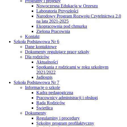
Programy i projekty
Nowoczesna Edukacja w Orzeszu
Laboratoria Przyszłości
Narodowy Program Rozwoju Czytelnictwa 2.0
na lata 2021-2025
Ekopracownia pod chmurką
Zielona Pracownia
Kontakt
Szkoła Podstawowa Nr 6
Dane kontaktowe
Dokumenty regulujące pracę szkoły
Dla rodziców
Aktualności
Spotkania z rodzicami w roku szkolnym
2021/2022
Jadłospis
Szkoła Podstawowa Nr 7
Informacje o szkole
Kadra pedagogiczna
Pracownicy administracji i obsługi
Rada Rodziców
Świetlica
Dokumenty
Regulaminy i procedury
Szkolny program profilaktyczny