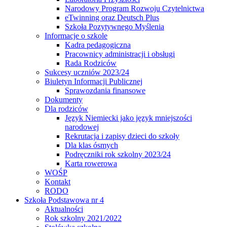
Narodowy Program Rozwoju Czytelnictwa
eTwinning oraz Deutsch Plus
Szkoła Pozytywnego Myślenia
Informacje o szkole
Kadra pedagogiczna
Pracownicy administracji i obsługi
Rada Rodziców
Sukcesy uczniów 2023/24
Biuletyn Informacji Publicznej
Sprawozdania finansowe
Dokumenty
Dla rodziców
Język Niemiecki jako język mniejszości
narodowej
Rekrutacja i zapisy dzieci do szkoły
Dla klas ósmych
Podręczniki rok szkolny 2023/24
Karta rowerowa
WOŚP
Kontakt
RODO
Szkoła Podstawowa nr 4
Aktualności
Rok szkolny 2021/2022