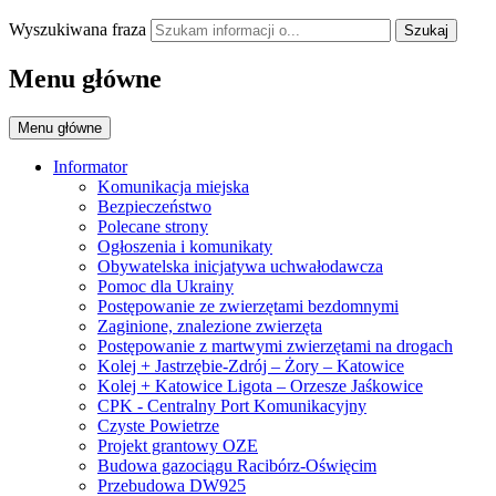
Wyszukiwana fraza
Szukaj
Menu główne
Menu główne
Informator
Komunikacja miejska
Bezpieczeństwo
Polecane strony
Ogłoszenia i komunikaty
Obywatelska inicjatywa uchwałodawcza
Pomoc dla Ukrainy
Postępowanie ze zwierzętami bezdomnymi
Zaginione, znalezione zwierzęta
Postępowanie z martwymi zwierzętami na drogach
Kolej + Jastrzębie-Zdrój – Żory – Katowice
Kolej + Katowice Ligota – Orzesze Jaśkowice
CPK - Centralny Port Komunikacyjny
Czyste Powietrze
Projekt grantowy OZE
Budowa gazociągu Racibórz-Oświęcim
Przebudowa DW925