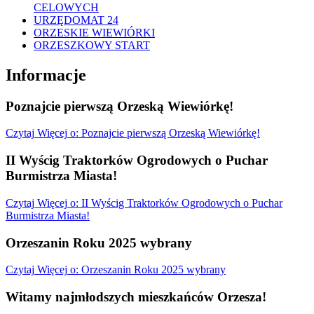
CELOWYCH
URZĘDOMAT 24
ORZESKIE WIEWIÓRKI
ORZESZKOWY START
Informacje
Poznajcie pierwszą Orzeską Wiewiórkę!
Czytaj
Więcej
o: Poznajcie pierwszą Orzeską Wiewiórkę!
II Wyścig Traktorków Ogrodowych o Puchar
Burmistrza Miasta!
Czytaj
Więcej
o: II Wyścig Traktorków Ogrodowych o Puchar
Burmistrza Miasta!
Orzeszanin Roku 2025 wybrany
Czytaj
Więcej
o: Orzeszanin Roku 2025 wybrany
Witamy najmłodszych mieszkańców Orzesza!