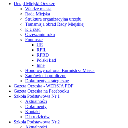
Urząd Miejski Orzesze
Władze miasta
Rada Miejska
Struktura organizacyjna urzędu
Transmisja obrad Rady Miejskiej
E-Urząd
Orzeszanin roku
Fundusze
UE
RFIL
RFRD
Polski Ład
Inne
Honorowy patronat Burmistrza Miasta
Zamówienia publiczne
Dokumenty strategiczne
Gazeta Orzeska - WERSJA PDF
Gazeta Orzeska na Facebooku
Szkoła Podstawowa Nr 1
Aktualności
Dokumenty
Kontakt
Dla rodziców
Szkoła Podstawowa Nr 2
Aktualności