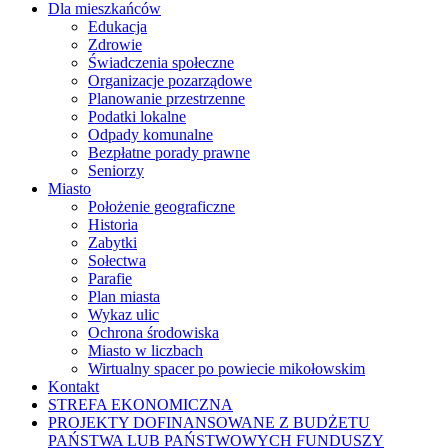
Dla mieszkańców
Edukacja
Zdrowie
Świadczenia społeczne
Organizacje pozarządowe
Planowanie przestrzenne
Podatki lokalne
Odpady komunalne
Bezpłatne porady prawne
Seniorzy
Miasto
Położenie geograficzne
Historia
Zabytki
Sołectwa
Parafie
Plan miasta
Wykaz ulic
Ochrona środowiska
Miasto w liczbach
Wirtualny spacer po powiecie mikołowskim
Kontakt
STREFA EKONOMICZNA
PROJEKTY DOFINANSOWANE Z BUDŻETU
PAŃSTWA LUB PAŃSTWOWYCH FUNDUSZY