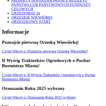
PROJEKTY DOFINANSOWANE Z BUDŻETU
PAŃSTWA LUB PAŃSTWOWYCH FUNDUSZY
CELOWYCH
URZĘDOMAT 24
ORZESKIE WIEWIÓRKI
ORZESZKOWY START
Informacje
Poznajcie pierwszą Orzeską Wiewiórkę!
Czytaj
Więcej
o: Poznajcie pierwszą Orzeską Wiewiórkę!
II Wyścig Traktorków Ogrodowych o Puchar
Burmistrza Miasta!
Czytaj
Więcej
o: II Wyścig Traktorków Ogrodowych o Puchar
Burmistrza Miasta!
Orzeszanin Roku 2025 wybrany
Czytaj
Więcej
o: Orzeszanin Roku 2025 wybrany