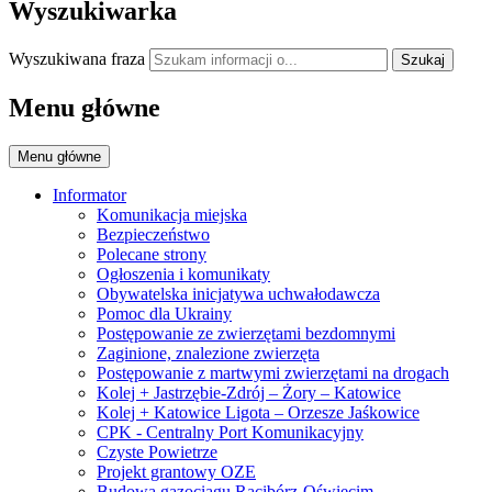
Wyszukiwarka
Wyszukiwana fraza
Szukaj
Menu główne
Menu główne
Informator
Komunikacja miejska
Bezpieczeństwo
Polecane strony
Ogłoszenia i komunikaty
Obywatelska inicjatywa uchwałodawcza
Pomoc dla Ukrainy
Postępowanie ze zwierzętami bezdomnymi
Zaginione, znalezione zwierzęta
Postępowanie z martwymi zwierzętami na drogach
Kolej + Jastrzębie-Zdrój – Żory – Katowice
Kolej + Katowice Ligota – Orzesze Jaśkowice
CPK - Centralny Port Komunikacyjny
Czyste Powietrze
Projekt grantowy OZE
Budowa gazociągu Racibórz-Oświęcim