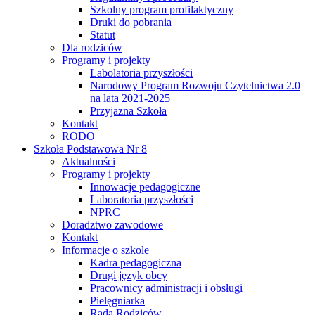
Szkolny program profilaktyczny
Druki do pobrania
Statut
Dla rodziców
Programy i projekty
Labolatoria przyszłości
Narodowy Program Rozwoju Czytelnictwa 2.0
na lata 2021-2025
Przyjazna Szkoła
Kontakt
RODO
Szkoła Podstawowa Nr 8
Aktualności
Programy i projekty
Innowacje pedagogiczne
Laboratoria przyszłości
NPRC
Doradztwo zawodowe
Kontakt
Informacje o szkole
Kadra pedagogiczna
Drugi język obcy
Pracownicy administracji i obsługi
Pielęgniarka
Rada Rodziców