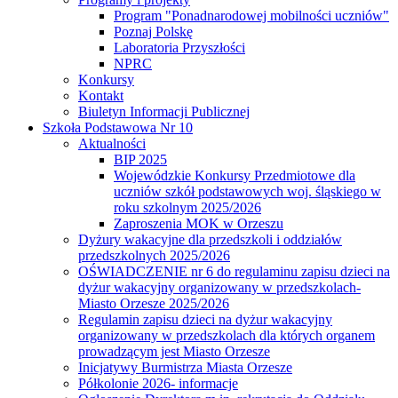
Program "Ponadnarodowej mobilności uczniów"
Poznaj Polskę
Laboratoria Przyszłości
NPRC
Konkursy
Kontakt
Biuletyn Informacji Publicznej
Szkoła Podstawowa Nr 10
Aktualności
BIP 2025
Wojewódzkie Konkursy Przedmiotowe dla
uczniów szkół podstawowych woj. śląskiego w
roku szkolnym 2025/2026
Zaproszenia MOK w Orzeszu
Dyżury wakacyjne dla przedszkoli i oddziałów
przedszkolnych 2025/2026
OŚWIADCZENIE nr 6 do regulaminu zapisu dzieci na
dyżur wakacyjny organizowany w przedszkolach-
Miasto Orzesze 2025/2026
Regulamin zapisu dzieci na dyżur wakacyjny
organizowany w przedszkolach dla których organem
prowadzącym jest Miasto Orzesze
Inicjatywy Burmistrza Miasta Orzesze
Półkolonie 2026- informacje