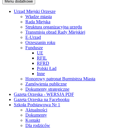
Menu dodatkowe
Urząd Miejski Orzesze
Władze miasta
Rada Miejska
Struktura organizacyjna urzędu
Transmisja obrad Rady Miejskiej
E-Urząd
Orzeszanin roku
Fundusze
UE
RFIL
RFRD
Polski Ład
Inne
Honorowy patronat Burmistrza Miasta
Zamówienia publiczne
Dokumenty strategiczne
Gazeta Orzeska - WERSJA PDF
Gazeta Orzeska na Facebooku
Szkoła Podstawowa Nr 1
Aktualności
Dokumenty
Kontakt
Dla rodziców