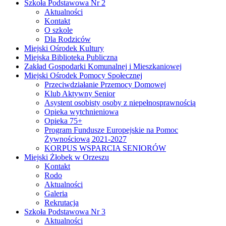
Szkoła Podstawowa Nr 2
Aktualności
Kontakt
O szkole
Dla Rodziców
Miejski Ośrodek Kultury
Miejska Biblioteka Publiczna
Zakład Gospodarki Komunalnej i Mieszkaniowej
Miejski Ośrodek Pomocy Społecznej
Przeciwdziałanie Przemocy Domowej
Klub Aktywny Senior
Asystent osobisty osoby z niepełnosprawnością
Opieka wytchnieniowa
Opieka 75+
Program Fundusze Europejskie na Pomoc
Żywnościową 2021-2027
KORPUS WSPARCIA SENIORÓW
Miejski Żłobek w Orzeszu
Kontakt
Rodo
Aktualności
Galeria
Rekrutacja
Szkoła Podstawowa Nr 3
Aktualności