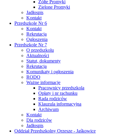
Żółte Promyki
Zielone Promyki
Jadłospis
Kontakt
Przedszkole Nr 6
Kontakt
Rekrutacja
Ogłoszenia
Przedszkole Nr 7
O przedszkolu
Aktualności
Statut, dokumenty
Rekrutacja
Komunikaty i ogłoszenia
RODO
Ważne informacje
Pracownicy przedszkola
Opłaty i nr rachunku
Rada rodziców
Klauzula informacyjna
Archiwum
Kontakt
Dla rodziców
Jadłospis
Oddział Przedszkolny Orzesze - Jaśkowice