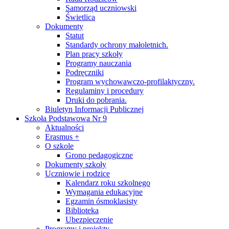
Samorząd uczniowski
Świetlica
Dokumenty
Statut
Standardy ochrony małoletnich.
Plan pracy szkoły
Programy nauczania
Podręczniki
Program wychowawczo-profilaktyczny.
Regulaminy i procedury
Druki do pobrania.
Biuletyn Informacji Publicznej
Szkoła Podstawowa Nr 9
Aktualności
Erasmus +
O szkole
Grono pedagogiczne
Dokumenty szkoły
Uczniowie i rodzice
Kalendarz roku szkolnego
Wymagania edukacyjne
Egzamin ósmoklasisty
Biblioteka
Ubezpieczenie
Programy i projekty