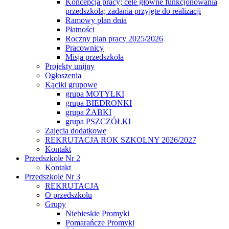
Koncepcja pracy; cele główne funkcjonowania
przedszkola; zadania przyjęte do realizacji
Ramowy plan dnia
Płatności
Roczny plan pracy 2025/2026
Pracownicy
Misja przedszkola
Projekty unijny
Ogłoszenia
Kąciki grupowe
grupa MOTYLKI
grupa BIEDRONKI
grupa ŻABKI
grupa PSZCZÓŁKI
Zajęcia dodatkowe
REKRUTACJA ROK SZKOLNY 2026/2027
Kontakt
Przedszkole Nr 2
Kontakt
Przedszkole Nr 3
REKRUTACJA
O przedszkolu
Grupy
Niebieskie Promyki
Pomarańcze Promyki