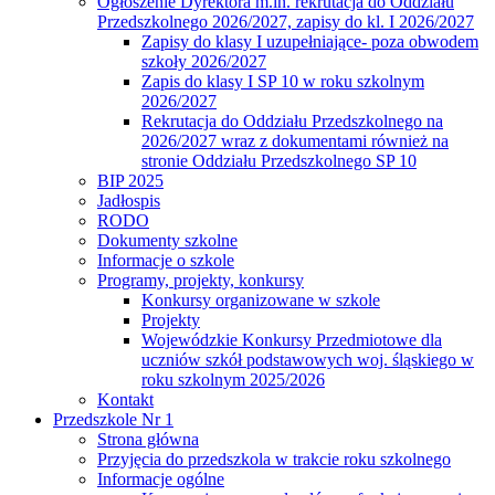
Ogłoszenie Dyrektora m.in. rekrutacja do Oddziału
Przedszkolnego 2026/2027, zapisy do kl. I 2026/2027
Zapisy do klasy I uzupełniające- poza obwodem
szkoły 2026/2027
Zapis do klasy I SP 10 w roku szkolnym
2026/2027
Rekrutacja do Oddziału Przedszkolnego na
2026/2027 wraz z dokumentami również na
stronie Oddziału Przedszkolnego SP 10
BIP 2025
Jadłospis
RODO
Dokumenty szkolne
Informacje o szkole
Programy, projekty, konkursy
Konkursy organizowane w szkole
Projekty
Wojewódzkie Konkursy Przedmiotowe dla
uczniów szkół podstawowych woj. śląskiego w
roku szkolnym 2025/2026
Kontakt
Przedszkole Nr 1
Strona główna
Przyjęcia do przedszkola w trakcie roku szkolnego
Informacje ogólne