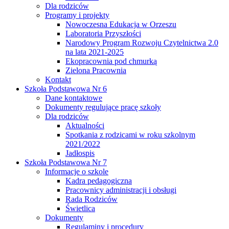
Dla rodziców
Programy i projekty
Nowoczesna Edukacja w Orzeszu
Laboratoria Przyszłości
Narodowy Program Rozwoju Czytelnictwa 2.0
na lata 2021-2025
Ekopracownia pod chmurką
Zielona Pracownia
Kontakt
Szkoła Podstawowa Nr 6
Dane kontaktowe
Dokumenty regulujące pracę szkoły
Dla rodziców
Aktualności
Spotkania z rodzicami w roku szkolnym
2021/2022
Jadłospis
Szkoła Podstawowa Nr 7
Informacje o szkole
Kadra pedagogiczna
Pracownicy administracji i obsługi
Rada Rodziców
Świetlica
Dokumenty
Regulaminy i procedury