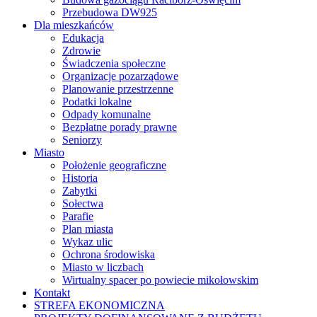
Przebudowa DW925
Dla mieszkańców
Edukacja
Zdrowie
Świadczenia społeczne
Organizacje pozarządowe
Planowanie przestrzenne
Podatki lokalne
Odpady komunalne
Bezpłatne porady prawne
Seniorzy
Miasto
Położenie geograficzne
Historia
Zabytki
Sołectwa
Parafie
Plan miasta
Wykaz ulic
Ochrona środowiska
Miasto w liczbach
Wirtualny spacer po powiecie mikołowskim
Kontakt
STREFA EKONOMICZNA