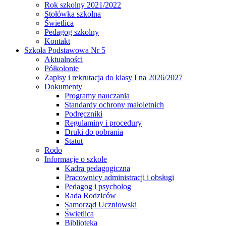
Rok szkolny 2021/2022
Stołówka szkolna
Świetlica
Pedagog szkolny
Kontakt
Szkoła Podstawowa Nr 5
Aktualności
Półkolonie
Zapisy i rekrutacja do klasy I na 2026/2027
Dokumenty
Programy nauczania
Standardy ochrony małoletnich
Podręczniki
Regulaminy i procedury
Druki do pobrania
Statut
Rodo
Informacje o szkole
Kadra pedagogiczna
Pracownicy administracji i obsługi
Pedagog i psycholog
Rada Rodziców
Samorząd Uczniowski
Świetlica
Biblioteka