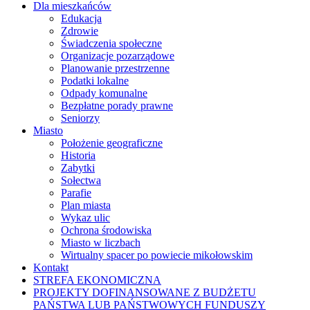
Dla mieszkańców
Edukacja
Zdrowie
Świadczenia społeczne
Organizacje pozarządowe
Planowanie przestrzenne
Podatki lokalne
Odpady komunalne
Bezpłatne porady prawne
Seniorzy
Miasto
Położenie geograficzne
Historia
Zabytki
Sołectwa
Parafie
Plan miasta
Wykaz ulic
Ochrona środowiska
Miasto w liczbach
Wirtualny spacer po powiecie mikołowskim
Kontakt
STREFA EKONOMICZNA
PROJEKTY DOFINANSOWANE Z BUDŻETU
PAŃSTWA LUB PAŃSTWOWYCH FUNDUSZY