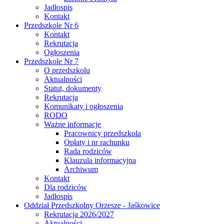
Jadłospis
Kontakt
Przedszkole Nr 6
Kontakt
Rekrutacja
Ogłoszenia
Przedszkole Nr 7
O przedszkolu
Aktualności
Statut, dokumenty
Rekrutacja
Komunikaty i ogłoszenia
RODO
Ważne informacje
Pracownicy przedszkola
Opłaty i nr rachunku
Rada rodziców
Klauzula informacyjna
Archiwum
Kontakt
Dla rodziców
Jadłospis
Oddział Przedszkolny Orzesze - Jaśkowice
Rekrutacja 2026/2027
Aktualności