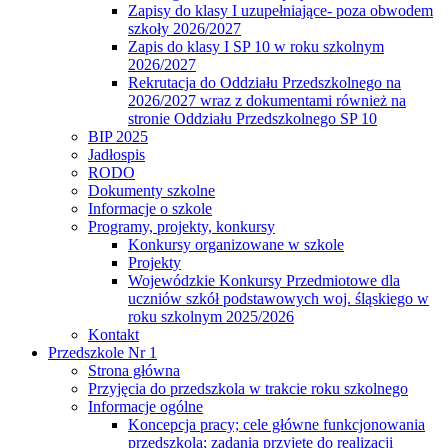
Zapisy do klasy I uzupełniające- poza obwodem
szkoły 2026/2027
Zapis do klasy I SP 10 w roku szkolnym
2026/2027
Rekrutacja do Oddziału Przedszkolnego na
2026/2027 wraz z dokumentami również na
stronie Oddziału Przedszkolnego SP 10
BIP 2025
Jadłospis
RODO
Dokumenty szkolne
Informacje o szkole
Programy, projekty, konkursy
Konkursy organizowane w szkole
Projekty
Wojewódzkie Konkursy Przedmiotowe dla
uczniów szkół podstawowych woj. śląskiego w
roku szkolnym 2025/2026
Kontakt
Przedszkole Nr 1
Strona główna
Przyjęcia do przedszkola w trakcie roku szkolnego
Informacje ogólne
Koncepcja pracy; cele główne funkcjonowania
przedszkola; zadania przyjęte do realizacji