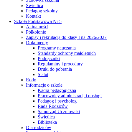
Stołówka szkolna
Świetlica
Pedagog szkolny
Kontakt
Szkoła Podstawowa Nr 5
Aktualności
Półkolonie
Zapisy i rekrutacja do klasy I na 2026/2027
Dokumenty
Programy nauczania
Standardy ochrony małoletnich
Podręczniki
Regulaminy i procedury
Druki do pobrania
Statut
Rodo
Informacje o szkole
Kadra pedagogiczna
Pracownicy administracji i obsługi
Pedagog i psycholog
Rada Rodziców
Samorząd Uczniowski
Świetlica
Biblioteka
Dla rodziców