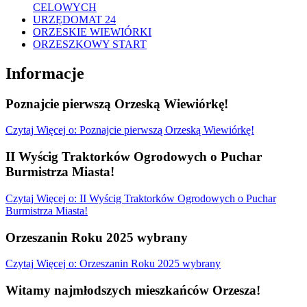
CELOWYCH
URZĘDOMAT 24
ORZESKIE WIEWIÓRKI
ORZESZKOWY START
Informacje
Poznajcie pierwszą Orzeską Wiewiórkę!
Czytaj
Więcej
o: Poznajcie pierwszą Orzeską Wiewiórkę!
II Wyścig Traktorków Ogrodowych o Puchar
Burmistrza Miasta!
Czytaj
Więcej
o: II Wyścig Traktorków Ogrodowych o Puchar
Burmistrza Miasta!
Orzeszanin Roku 2025 wybrany
Czytaj
Więcej
o: Orzeszanin Roku 2025 wybrany
Witamy najmłodszych mieszkańców Orzesza!