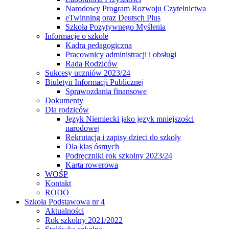
Narodowy Program Rozwoju Czytelnictwa
eTwinning oraz Deutsch Plus
Szkoła Pozytywnego Myślenia
Informacje o szkole
Kadra pedagogiczna
Pracownicy administracji i obsługi
Rada Rodziców
Sukcesy uczniów 2023/24
Biuletyn Informacji Publicznej
Sprawozdania finansowe
Dokumenty
Dla rodziców
Język Niemiecki jako język mniejszości
narodowej
Rekrutacja i zapisy dzieci do szkoły
Dla klas ósmych
Podręczniki rok szkolny 2023/24
Karta rowerowa
WOŚP
Kontakt
RODO
Szkoła Podstawowa nr 4
Aktualności
Rok szkolny 2021/2022