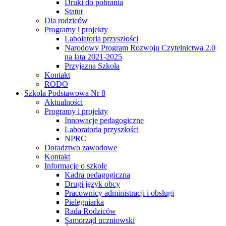
Druki do pobrania
Statut
Dla rodziców
Programy i projekty
Labolatoria przyszłości
Narodowy Program Rozwoju Czytelnictwa 2.0
na lata 2021-2025
Przyjazna Szkoła
Kontakt
RODO
Szkoła Podstawowa Nr 8
Aktualności
Programy i projekty
Innowacje pedagogiczne
Laboratoria przyszłości
NPRC
Doradztwo zawodowe
Kontakt
Informacje o szkole
Kadra pedagogiczna
Drugi język obcy
Pracownicy administracji i obsługi
Pielęgniarka
Rada Rodziców
Samorząd uczniowski