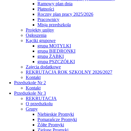
Ramowy plan dnia
Płatności
Roczny plan pracy 2025/2026
Pracownicy
Misja przedszkola
Projekty unijny
Ogłoszenia
Kąciki grupowe
grupa MOTYLKI
grupa BIEDRONKI
grupa ŻABKI
grupa PSZCZÓŁKI
Zajęcia dodatkowe
REKRUTACJA ROK SZKOLNY 2026/2027
Kontakt
Przedszkole Nr 2
Kontakt
Przedszkole Nr 3
REKRUTACJA
O przedszkolu
Grupy
Niebieskie Promyki
Pomarańcze Promyki
Żółte Promyki
Zielone Promyki