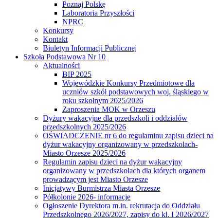
Poznaj Polskę
Laboratoria Przyszłości
NPRC
Konkursy
Kontakt
Biuletyn Informacji Publicznej
Szkoła Podstawowa Nr 10
Aktualności
BIP 2025
Wojewódzkie Konkursy Przedmiotowe dla
uczniów szkół podstawowych woj. śląskiego w
roku szkolnym 2025/2026
Zaproszenia MOK w Orzeszu
Dyżury wakacyjne dla przedszkoli i oddziałów
przedszkolnych 2025/2026
OŚWIADCZENIE nr 6 do regulaminu zapisu dzieci na
dyżur wakacyjny organizowany w przedszkolach-
Miasto Orzesze 2025/2026
Regulamin zapisu dzieci na dyżur wakacyjny
organizowany w przedszkolach dla których organem
prowadzącym jest Miasto Orzesze
Inicjatywy Burmistrza Miasta Orzesze
Półkolonie 2026- informacje
Ogłoszenie Dyrektora m.in. rekrutacja do Oddziału
Przedszkolnego 2026/2027, zapisy do kl. I 2026/2027