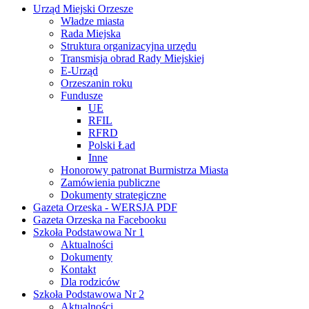
Urząd Miejski Orzesze
Władze miasta
Rada Miejska
Struktura organizacyjna urzędu
Transmisja obrad Rady Miejskiej
E-Urząd
Orzeszanin roku
Fundusze
UE
RFIL
RFRD
Polski Ład
Inne
Honorowy patronat Burmistrza Miasta
Zamówienia publiczne
Dokumenty strategiczne
Gazeta Orzeska - WERSJA PDF
Gazeta Orzeska na Facebooku
Szkoła Podstawowa Nr 1
Aktualności
Dokumenty
Kontakt
Dla rodziców
Szkoła Podstawowa Nr 2
Aktualności