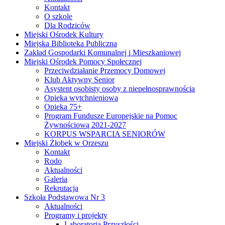
Kontakt
O szkole
Dla Rodziców
Miejski Ośrodek Kultury
Miejska Biblioteka Publiczna
Zakład Gospodarki Komunalnej i Mieszkaniowej
Miejski Ośrodek Pomocy Społecznej
Przeciwdziałanie Przemocy Domowej
Klub Aktywny Senior
Asystent osobisty osoby z niepełnosprawnością
Opieka wytchnieniowa
Opieka 75+
Program Fundusze Europejskie na Pomoc
Żywnościową 2021-2027
KORPUS WSPARCIA SENIORÓW
Miejski Żłobek w Orzeszu
Kontakt
Rodo
Aktualności
Galeria
Rekrutacja
Szkoła Podstawowa Nr 3
Aktualności
Programy i projekty
Laboratoria Przyszłości