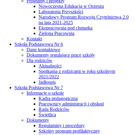
Programy i projekty
Nowoczesna Edukacja w Orzeszu
Laboratoria Przyszłości
Narodowy Program Rozwoju Czytelnictwa 2.0
na lata 2021-2025
Ekopracownia pod chmurką
Zielona Pracownia
Kontakt
Szkoła Podstawowa Nr 6
Dane kontaktowe
Dokumenty regulujące pracę szkoły
Dla rodziców
Aktualności
Spotkania z rodzicami w roku szkolnym
2021/2022
Jadłospis
Szkoła Podstawowa Nr 7
Informacje o szkole
Kadra pedagogiczna
Pracownicy administracji i obsługi
Rada Rodziców
Świetlica
Dokumenty
Regulaminy i procedury
Szkolny program profilaktyczny