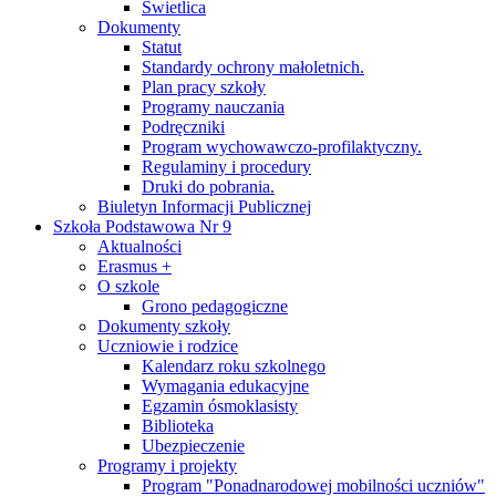
Świetlica
Dokumenty
Statut
Standardy ochrony małoletnich.
Plan pracy szkoły
Programy nauczania
Podręczniki
Program wychowawczo-profilaktyczny.
Regulaminy i procedury
Druki do pobrania.
Biuletyn Informacji Publicznej
Szkoła Podstawowa Nr 9
Aktualności
Erasmus +
O szkole
Grono pedagogiczne
Dokumenty szkoły
Uczniowie i rodzice
Kalendarz roku szkolnego
Wymagania edukacyjne
Egzamin ósmoklasisty
Biblioteka
Ubezpieczenie
Programy i projekty
Program "Ponadnarodowej mobilności uczniów"