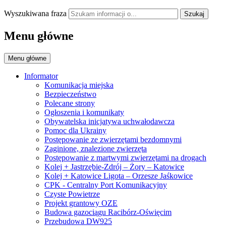
Wyszukiwana fraza
Szukaj
Menu główne
Menu główne
Informator
Komunikacja miejska
Bezpieczeństwo
Polecane strony
Ogłoszenia i komunikaty
Obywatelska inicjatywa uchwałodawcza
Pomoc dla Ukrainy
Postępowanie ze zwierzętami bezdomnymi
Zaginione, znalezione zwierzęta
Postępowanie z martwymi zwierzętami na drogach
Kolej + Jastrzębie-Zdrój – Żory – Katowice
Kolej + Katowice Ligota – Orzesze Jaśkowice
CPK - Centralny Port Komunikacyjny
Czyste Powietrze
Projekt grantowy OZE
Budowa gazociągu Racibórz-Oświęcim
Przebudowa DW925