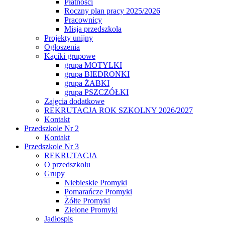
Płatności
Roczny plan pracy 2025/2026
Pracownicy
Misja przedszkola
Projekty unijny
Ogłoszenia
Kąciki grupowe
grupa MOTYLKI
grupa BIEDRONKI
grupa ŻABKI
grupa PSZCZÓŁKI
Zajęcia dodatkowe
REKRUTACJA ROK SZKOLNY 2026/2027
Kontakt
Przedszkole Nr 2
Kontakt
Przedszkole Nr 3
REKRUTACJA
O przedszkolu
Grupy
Niebieskie Promyki
Pomarańcze Promyki
Żółte Promyki
Zielone Promyki
Jadłospis