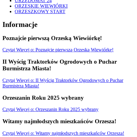
URZĘDOMAT 24
ORZESKIE WIEWIÓRKI
ORZESZKOWY START
Informacje
Poznajcie pierwszą Orzeską Wiewiórkę!
Czytaj
Więcej
o: Poznajcie pierwszą Orzeską Wiewiórkę!
II Wyścig Traktorków Ogrodowych o Puchar
Burmistrza Miasta!
Czytaj
Więcej
o: II Wyścig Traktorków Ogrodowych o Puchar
Burmistrza Miasta!
Orzeszanin Roku 2025 wybrany
Czytaj
Więcej
o: Orzeszanin Roku 2025 wybrany
Witamy najmłodszych mieszkańców Orzesza!
Czytaj
Więcej
o: Witamy najmłodszych mieszkańców Orzesza!