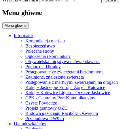
Szukaj
Menu główne
Menu główne
Informator
Komunikacja miejska
Bezpieczeństwo
Polecane strony
Ogłoszenia i komunikaty
Obywatelska inicjatywa uchwałodawcza
Pomoc dla Ukrainy
Postępowanie ze zwierzętami bezdomnymi
Zaginione, znalezione zwierzęta
Postępowanie z martwymi zwierzętami na drogach
Kolej + Jastrzębie-Zdrój – Żory – Katowice
Kolej + Katowice Ligota – Orzesze Jaśkowice
CPK - Centralny Port Komunikacyjny
Czyste Powietrze
Projekt grantowy OZE
Budowa gazociągu Racibórz-Oświęcim
Przebudowa DW925
Dla mieszkańców
Edukacja