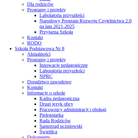
Dla rodziców
Programy i projekty
Labolatoria przyszłości
Narodowy Program Rozwoju Czytelnictwa 2.0
na lata 2021-2025
Przyjazna Szkoła
Kontakt
RODO
Szkoła Podstawowa Nr 8
Aktualności
Programy i projekty
Innowacje pedagogiczne
Laboratoria przyszłości
NPRC
Doradztwo zawodowe
Kontakt
Informacje o szkole
Kadra pedagogiczna
Drugi język obcy
Pracownicy administracji i obsługi
Pielęgniarka
Rada Rodziców
Samorząd uczniowski
Świetlica
Dokumenty