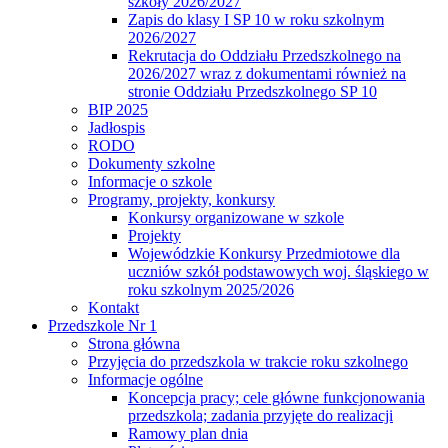
szkoły 2026/2027
Zapis do klasy I SP 10 w roku szkolnym
2026/2027
Rekrutacja do Oddziału Przedszkolnego na
2026/2027 wraz z dokumentami również na
stronie Oddziału Przedszkolnego SP 10
BIP 2025
Jadłospis
RODO
Dokumenty szkolne
Informacje o szkole
Programy, projekty, konkursy
Konkursy organizowane w szkole
Projekty
Wojewódzkie Konkursy Przedmiotowe dla
uczniów szkół podstawowych woj. śląskiego w
roku szkolnym 2025/2026
Kontakt
Przedszkole Nr 1
Strona główna
Przyjęcia do przedszkola w trakcie roku szkolnego
Informacje ogólne
Koncepcja pracy; cele główne funkcjonowania
przedszkola; zadania przyjęte do realizacji
Ramowy plan dnia