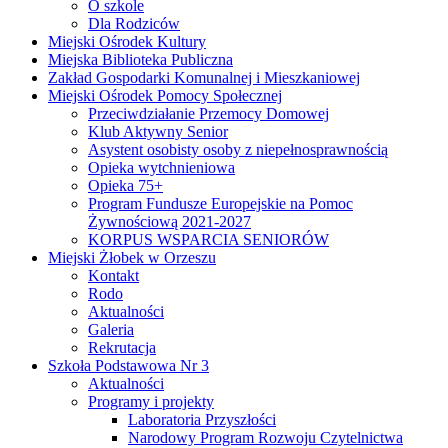
O szkole
Dla Rodziców
Miejski Ośrodek Kultury
Miejska Biblioteka Publiczna
Zakład Gospodarki Komunalnej i Mieszkaniowej
Miejski Ośrodek Pomocy Społecznej
Przeciwdziałanie Przemocy Domowej
Klub Aktywny Senior
Asystent osobisty osoby z niepełnosprawnością
Opieka wytchnieniowa
Opieka 75+
Program Fundusze Europejskie na Pomoc
Żywnościową 2021-2027
KORPUS WSPARCIA SENIORÓW
Miejski Żłobek w Orzeszu
Kontakt
Rodo
Aktualności
Galeria
Rekrutacja
Szkoła Podstawowa Nr 3
Aktualności
Programy i projekty
Laboratoria Przyszłości
Narodowy Program Rozwoju Czytelnictwa