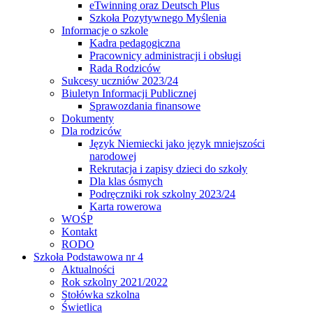
eTwinning oraz Deutsch Plus
Szkoła Pozytywnego Myślenia
Informacje o szkole
Kadra pedagogiczna
Pracownicy administracji i obsługi
Rada Rodziców
Sukcesy uczniów 2023/24
Biuletyn Informacji Publicznej
Sprawozdania finansowe
Dokumenty
Dla rodziców
Język Niemiecki jako język mniejszości
narodowej
Rekrutacja i zapisy dzieci do szkoły
Dla klas ósmych
Podręczniki rok szkolny 2023/24
Karta rowerowa
WOŚP
Kontakt
RODO
Szkoła Podstawowa nr 4
Aktualności
Rok szkolny 2021/2022
Stołówka szkolna
Świetlica