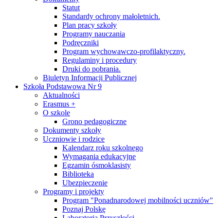
Statut
Standardy ochrony małoletnich.
Plan pracy szkoły
Programy nauczania
Podręczniki
Program wychowawczo-profilaktyczny.
Regulaminy i procedury
Druki do pobrania.
Biuletyn Informacji Publicznej
Szkoła Podstawowa Nr 9
Aktualności
Erasmus +
O szkole
Grono pedagogiczne
Dokumenty szkoły
Uczniowie i rodzice
Kalendarz roku szkolnego
Wymagania edukacyjne
Egzamin ósmoklasisty
Biblioteka
Ubezpieczenie
Programy i projekty
Program "Ponadnarodowej mobilności uczniów"
Poznaj Polskę
Laboratoria Przyszłości