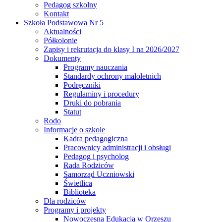
Pedagog szkolny
Kontakt
Szkoła Podstawowa Nr 5
Aktualności
Półkolonie
Zapisy i rekrutacja do klasy I na 2026/2027
Dokumenty
Programy nauczania
Standardy ochrony małoletnich
Podręczniki
Regulaminy i procedury
Druki do pobrania
Statut
Rodo
Informacje o szkole
Kadra pedagogiczna
Pracownicy administracji i obsługi
Pedagog i psycholog
Rada Rodziców
Samorząd Uczniowski
Świetlica
Biblioteka
Dla rodziców
Programy i projekty
Nowoczesna Edukacja w Orzeszu