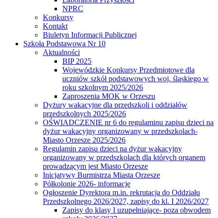
NPRC
Konkursy
Kontakt
Biuletyn Informacji Publicznej
Szkoła Podstawowa Nr 10
Aktualności
BIP 2025
Wojewódzkie Konkursy Przedmiotowe dla
uczniów szkół podstawowych woj. śląskiego w
roku szkolnym 2025/2026
Zaproszenia MOK w Orzeszu
Dyżury wakacyjne dla przedszkoli i oddziałów
przedszkolnych 2025/2026
OŚWIADCZENIE nr 6 do regulaminu zapisu dzieci na
dyżur wakacyjny organizowany w przedszkolach-
Miasto Orzesze 2025/2026
Regulamin zapisu dzieci na dyżur wakacyjny
organizowany w przedszkolach dla których organem
prowadzącym jest Miasto Orzesze
Inicjatywy Burmistrza Miasta Orzesze
Półkolonie 2026- informacje
Ogłoszenie Dyrektora m.in. rekrutacja do Oddziału
Przedszkolnego 2026/2027, zapisy do kl. I 2026/2027
Zapisy do klasy I uzupełniające- poza obwodem