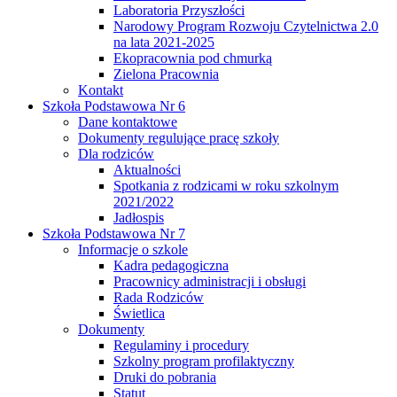
Laboratoria Przyszłości
Narodowy Program Rozwoju Czytelnictwa 2.0
na lata 2021-2025
Ekopracownia pod chmurką
Zielona Pracownia
Kontakt
Szkoła Podstawowa Nr 6
Dane kontaktowe
Dokumenty regulujące pracę szkoły
Dla rodziców
Aktualności
Spotkania z rodzicami w roku szkolnym
2021/2022
Jadłospis
Szkoła Podstawowa Nr 7
Informacje o szkole
Kadra pedagogiczna
Pracownicy administracji i obsługi
Rada Rodziców
Świetlica
Dokumenty
Regulaminy i procedury
Szkolny program profilaktyczny
Druki do pobrania
Statut