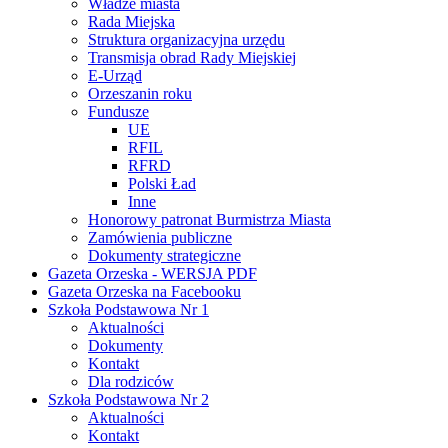
Władze miasta
Rada Miejska
Struktura organizacyjna urzędu
Transmisja obrad Rady Miejskiej
E-Urząd
Orzeszanin roku
Fundusze
UE
RFIL
RFRD
Polski Ład
Inne
Honorowy patronat Burmistrza Miasta
Zamówienia publiczne
Dokumenty strategiczne
Gazeta Orzeska - WERSJA PDF
Gazeta Orzeska na Facebooku
Szkoła Podstawowa Nr 1
Aktualności
Dokumenty
Kontakt
Dla rodziców
Szkoła Podstawowa Nr 2
Aktualności
Kontakt