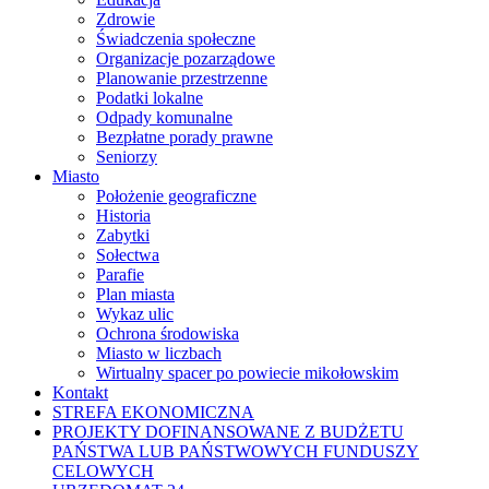
Zdrowie
Świadczenia społeczne
Organizacje pozarządowe
Planowanie przestrzenne
Podatki lokalne
Odpady komunalne
Bezpłatne porady prawne
Seniorzy
Miasto
Położenie geograficzne
Historia
Zabytki
Sołectwa
Parafie
Plan miasta
Wykaz ulic
Ochrona środowiska
Miasto w liczbach
Wirtualny spacer po powiecie mikołowskim
Kontakt
STREFA EKONOMICZNA
PROJEKTY DOFINANSOWANE Z BUDŻETU
PAŃSTWA LUB PAŃSTWOWYCH FUNDUSZY
CELOWYCH