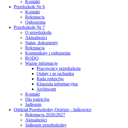
Kontakt
Przedszkole Nr 6
Kontakt
Rekrutacja
Ogłoszenia
Przedszkole Nr 7
O przedszkolu
Aktualności
Statut, dokumenty
Rekrutacja
Komunikaty i ogłoszenia
RODO
Ważne informacje
Pracownicy przedszkola
Opłaty i nr rachunku
Rada rodziców
Klauzula informacyjna
Archiwum
Kontakt
Dla rodziców
Jadłospis
Oddział Przedszkolny Orzesze - Jaśkowice
Rekrutacja 2026/2027
Aktualności
Jadłospis przedszkolny