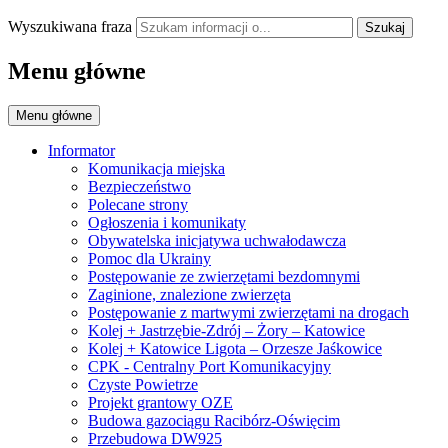
Wyszukiwana fraza
Szukaj
Menu główne
Menu główne
Informator
Komunikacja miejska
Bezpieczeństwo
Polecane strony
Ogłoszenia i komunikaty
Obywatelska inicjatywa uchwałodawcza
Pomoc dla Ukrainy
Postępowanie ze zwierzętami bezdomnymi
Zaginione, znalezione zwierzęta
Postępowanie z martwymi zwierzętami na drogach
Kolej + Jastrzębie-Zdrój – Żory – Katowice
Kolej + Katowice Ligota – Orzesze Jaśkowice
CPK - Centralny Port Komunikacyjny
Czyste Powietrze
Projekt grantowy OZE
Budowa gazociągu Racibórz-Oświęcim
Przebudowa DW925