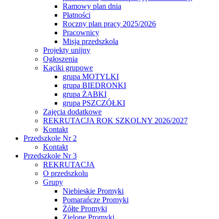
Ramowy plan dnia
Płatności
Roczny plan pracy 2025/2026
Pracownicy
Misja przedszkola
Projekty unijny
Ogłoszenia
Kąciki grupowe
grupa MOTYLKI
grupa BIEDRONKI
grupa ŻABKI
grupa PSZCZÓŁKI
Zajęcia dodatkowe
REKRUTACJA ROK SZKOLNY 2026/2027
Kontakt
Przedszkole Nr 2
Kontakt
Przedszkole Nr 3
REKRUTACJA
O przedszkolu
Grupy
Niebieskie Promyki
Pomarańcze Promyki
Żółte Promyki
Zielone Promyki