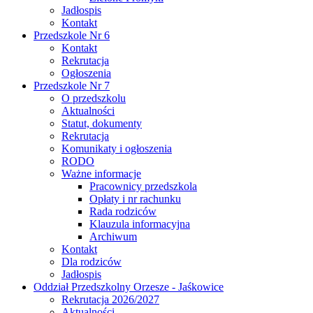
Jadłospis
Kontakt
Przedszkole Nr 6
Kontakt
Rekrutacja
Ogłoszenia
Przedszkole Nr 7
O przedszkolu
Aktualności
Statut, dokumenty
Rekrutacja
Komunikaty i ogłoszenia
RODO
Ważne informacje
Pracownicy przedszkola
Opłaty i nr rachunku
Rada rodziców
Klauzula informacyjna
Archiwum
Kontakt
Dla rodziców
Jadłospis
Oddział Przedszkolny Orzesze - Jaśkowice
Rekrutacja 2026/2027
Aktualności