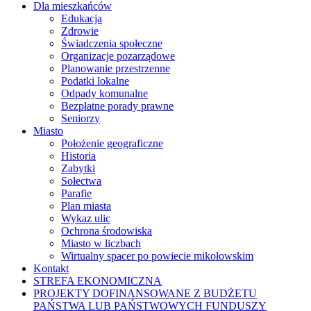
Dla mieszkańców
Edukacja
Zdrowie
Świadczenia społeczne
Organizacje pozarządowe
Planowanie przestrzenne
Podatki lokalne
Odpady komunalne
Bezpłatne porady prawne
Seniorzy
Miasto
Położenie geograficzne
Historia
Zabytki
Sołectwa
Parafie
Plan miasta
Wykaz ulic
Ochrona środowiska
Miasto w liczbach
Wirtualny spacer po powiecie mikołowskim
Kontakt
STREFA EKONOMICZNA
PROJEKTY DOFINANSOWANE Z BUDŻETU
PAŃSTWA LUB PAŃSTWOWYCH FUNDUSZY