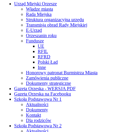
Urząd Miejski Orzesze
Władze miasta
Rada Miejska
Struktura organizacyjna urzędu
Transmisja obrad Rady Miejskiej
E-Urząd
Orzeszanin roku
Fundusze
UE
RFIL
RFRD
Polski Ład
Inne
Honorowy patronat Burmistrza Miasta
Zamówienia publiczne
Dokumenty strategiczne
Gazeta Orzeska - WERSJA PDF
Gazeta Orzeska na Facebooku
Szkoła Podstawowa Nr 1
Aktualności
Dokumenty
Kontakt
Dla rodziców
Szkoła Podstawowa Nr 2
Aktualności