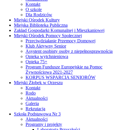
Kontakt
O szkole
Dla Rodziców
Miejski Ośrodek Kultury
Miejska Biblioteka Publiczna
Zakład Gospodarki Komunalnej i Mieszkaniowej
Miejski Ośrodek Pomocy Społecznej
Przeciwdziałanie Przemocy Domowej
Klub Aktywny Senior
Asystent osobisty osoby z niepełnosprawnością
Opieka wytchnieniowa
Opieka 75+
Program Fundusze Europejskie na Pomoc
Żywnościową 2021-2027
KORPUS WSPARCIA SENIORÓW
Miejski Żłobek w Orzeszu
Kontakt
Rodo
Aktualności
Galeria
Rekrutacja
Szkoła Podstawowa Nr 3
Aktualności
Programy i projekty
Laboratoria Przyszłości