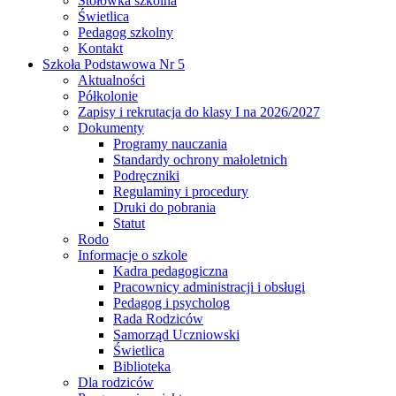
Stołówka szkolna
Świetlica
Pedagog szkolny
Kontakt
Szkoła Podstawowa Nr 5
Aktualności
Półkolonie
Zapisy i rekrutacja do klasy I na 2026/2027
Dokumenty
Programy nauczania
Standardy ochrony małoletnich
Podręczniki
Regulaminy i procedury
Druki do pobrania
Statut
Rodo
Informacje o szkole
Kadra pedagogiczna
Pracownicy administracji i obsługi
Pedagog i psycholog
Rada Rodziców
Samorząd Uczniowski
Świetlica
Biblioteka
Dla rodziców