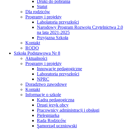
Druki do pobrania
Statut
Dla rodziców
Programy i projekty
Labolatoria przyszłości
Narodowy Program Rozwoju Czytelnictwa 2.0
na lata 2021-2025
Przyjazna Szkoła
Kontakt
RODO
Szkoła Podstawowa Nr 8
Aktualności
Programy i projekty
Innowacje pedagogiczne
Laboratoria przyszłości
NPRC
Doradztwo zawodowe
Kontakt
Informacje o szkole
Kadra pedagogiczna
Drugi język obcy
Pracownicy administracji i obsługi
Pielęgniarka
Rada Rodziców
Samorząd uczniowski