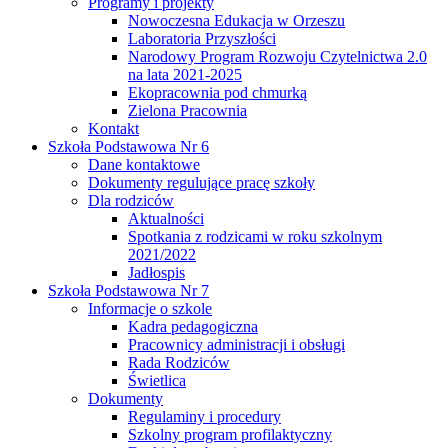
Programy i projekty
Nowoczesna Edukacja w Orzeszu
Laboratoria Przyszłości
Narodowy Program Rozwoju Czytelnictwa 2.0
na lata 2021-2025
Ekopracownia pod chmurką
Zielona Pracownia
Kontakt
Szkoła Podstawowa Nr 6
Dane kontaktowe
Dokumenty regulujące pracę szkoły
Dla rodziców
Aktualności
Spotkania z rodzicami w roku szkolnym
2021/2022
Jadłospis
Szkoła Podstawowa Nr 7
Informacje o szkole
Kadra pedagogiczna
Pracownicy administracji i obsługi
Rada Rodziców
Świetlica
Dokumenty
Regulaminy i procedury
Szkolny program profilaktyczny