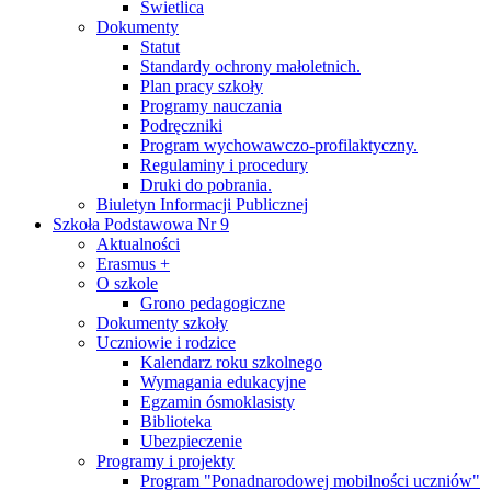
Świetlica
Dokumenty
Statut
Standardy ochrony małoletnich.
Plan pracy szkoły
Programy nauczania
Podręczniki
Program wychowawczo-profilaktyczny.
Regulaminy i procedury
Druki do pobrania.
Biuletyn Informacji Publicznej
Szkoła Podstawowa Nr 9
Aktualności
Erasmus +
O szkole
Grono pedagogiczne
Dokumenty szkoły
Uczniowie i rodzice
Kalendarz roku szkolnego
Wymagania edukacyjne
Egzamin ósmoklasisty
Biblioteka
Ubezpieczenie
Programy i projekty
Program "Ponadnarodowej mobilności uczniów"