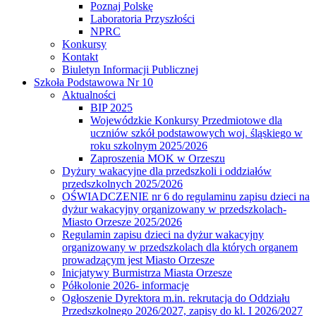
Poznaj Polskę
Laboratoria Przyszłości
NPRC
Konkursy
Kontakt
Biuletyn Informacji Publicznej
Szkoła Podstawowa Nr 10
Aktualności
BIP 2025
Wojewódzkie Konkursy Przedmiotowe dla
uczniów szkół podstawowych woj. śląskiego w
roku szkolnym 2025/2026
Zaproszenia MOK w Orzeszu
Dyżury wakacyjne dla przedszkoli i oddziałów
przedszkolnych 2025/2026
OŚWIADCZENIE nr 6 do regulaminu zapisu dzieci na
dyżur wakacyjny organizowany w przedszkolach-
Miasto Orzesze 2025/2026
Regulamin zapisu dzieci na dyżur wakacyjny
organizowany w przedszkolach dla których organem
prowadzącym jest Miasto Orzesze
Inicjatywy Burmistrza Miasta Orzesze
Półkolonie 2026- informacje
Ogłoszenie Dyrektora m.in. rekrutacja do Oddziału
Przedszkolnego 2026/2027, zapisy do kl. I 2026/2027