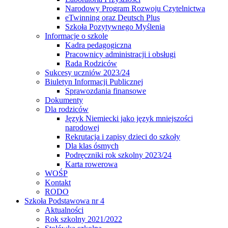
Narodowy Program Rozwoju Czytelnictwa
eTwinning oraz Deutsch Plus
Szkoła Pozytywnego Myślenia
Informacje o szkole
Kadra pedagogiczna
Pracownicy administracji i obsługi
Rada Rodziców
Sukcesy uczniów 2023/24
Biuletyn Informacji Publicznej
Sprawozdania finansowe
Dokumenty
Dla rodziców
Język Niemiecki jako język mniejszości
narodowej
Rekrutacja i zapisy dzieci do szkoły
Dla klas ósmych
Podręczniki rok szkolny 2023/24
Karta rowerowa
WOŚP
Kontakt
RODO
Szkoła Podstawowa nr 4
Aktualności
Rok szkolny 2021/2022