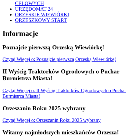
CELOWYCH
URZĘDOMAT 24
ORZESKIE WIEWIÓRKI
ORZESZKOWY START
Informacje
Poznajcie pierwszą Orzeską Wiewiórkę!
Czytaj
Więcej
o: Poznajcie pierwszą Orzeską Wiewiórkę!
II Wyścig Traktorków Ogrodowych o Puchar
Burmistrza Miasta!
Czytaj
Więcej
o: II Wyścig Traktorków Ogrodowych o Puchar
Burmistrza Miasta!
Orzeszanin Roku 2025 wybrany
Czytaj
Więcej
o: Orzeszanin Roku 2025 wybrany
Witamy najmłodszych mieszkańców Orzesza!