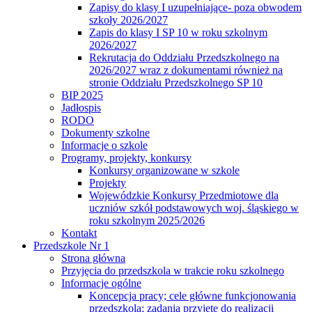
Zapisy do klasy I uzupełniające- poza obwodem
szkoły 2026/2027
Zapis do klasy I SP 10 w roku szkolnym
2026/2027
Rekrutacja do Oddziału Przedszkolnego na
2026/2027 wraz z dokumentami również na
stronie Oddziału Przedszkolnego SP 10
BIP 2025
Jadłospis
RODO
Dokumenty szkolne
Informacje o szkole
Programy, projekty, konkursy
Konkursy organizowane w szkole
Projekty
Wojewódzkie Konkursy Przedmiotowe dla
uczniów szkół podstawowych woj. śląskiego w
roku szkolnym 2025/2026
Kontakt
Przedszkole Nr 1
Strona główna
Przyjęcia do przedszkola w trakcie roku szkolnego
Informacje ogólne
Koncepcja pracy; cele główne funkcjonowania
przedszkola; zadania przyjęte do realizacji