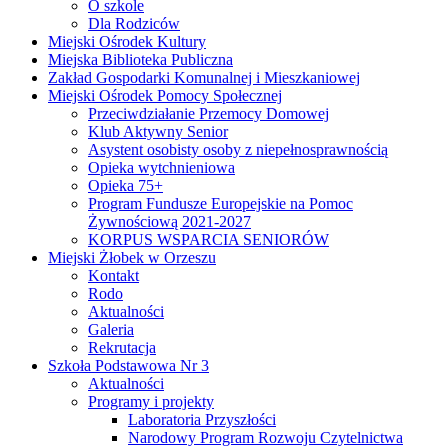
O szkole
Dla Rodziców
Miejski Ośrodek Kultury
Miejska Biblioteka Publiczna
Zakład Gospodarki Komunalnej i Mieszkaniowej
Miejski Ośrodek Pomocy Społecznej
Przeciwdziałanie Przemocy Domowej
Klub Aktywny Senior
Asystent osobisty osoby z niepełnosprawnością
Opieka wytchnieniowa
Opieka 75+
Program Fundusze Europejskie na Pomoc
Żywnościową 2021-2027
KORPUS WSPARCIA SENIORÓW
Miejski Żłobek w Orzeszu
Kontakt
Rodo
Aktualności
Galeria
Rekrutacja
Szkoła Podstawowa Nr 3
Aktualności
Programy i projekty
Laboratoria Przyszłości
Narodowy Program Rozwoju Czytelnictwa