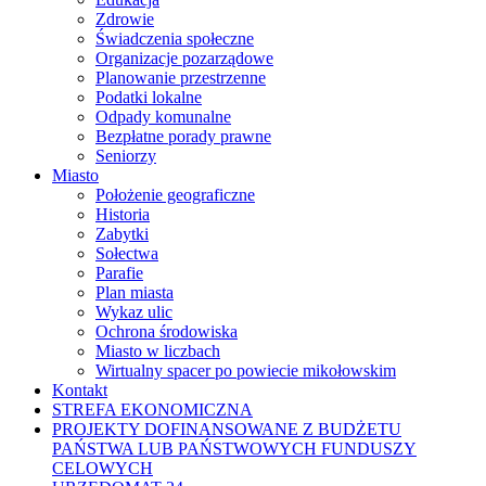
Zdrowie
Świadczenia społeczne
Organizacje pozarządowe
Planowanie przestrzenne
Podatki lokalne
Odpady komunalne
Bezpłatne porady prawne
Seniorzy
Miasto
Położenie geograficzne
Historia
Zabytki
Sołectwa
Parafie
Plan miasta
Wykaz ulic
Ochrona środowiska
Miasto w liczbach
Wirtualny spacer po powiecie mikołowskim
Kontakt
STREFA EKONOMICZNA
PROJEKTY DOFINANSOWANE Z BUDŻETU
PAŃSTWA LUB PAŃSTWOWYCH FUNDUSZY
CELOWYCH