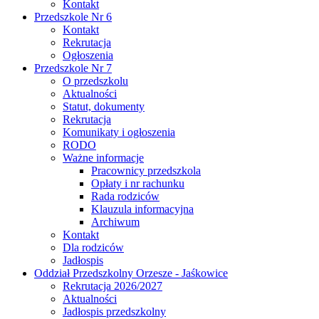
Kontakt
Przedszkole Nr 6
Kontakt
Rekrutacja
Ogłoszenia
Przedszkole Nr 7
O przedszkolu
Aktualności
Statut, dokumenty
Rekrutacja
Komunikaty i ogłoszenia
RODO
Ważne informacje
Pracownicy przedszkola
Opłaty i nr rachunku
Rada rodziców
Klauzula informacyjna
Archiwum
Kontakt
Dla rodziców
Jadłospis
Oddział Przedszkolny Orzesze - Jaśkowice
Rekrutacja 2026/2027
Aktualności
Jadłospis przedszkolny