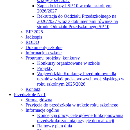
szkoły 2026/2027
Zapis do klasy I SP 10 w roku szkolnym
2026/2027
Rekrutacja do Oddziału Przedszkolnego na
2026/2027 wraz z dokumentami również na
stronie Oddziału Przedszkolnego SP 10
BIP 2025
Jadłospis
RODO
Dokumenty szkolne
Informacje o szkole
Programy, projekty, konkursy
Konkursy organizowane w szkole
Projekty
Wojewódzkie Konkursy Przedmiotowe dla
uczniów szkół podstawowych woj. śląskiego w
roku szkolnym 2025/2026
Kontakt
Przedszkole Nr 1
Strona główna
Przyjęcia do przedszkola w trakcie roku szkolnego
Informacje ogólne
Koncepcja pracy; cele główne funkcjonowania
przedszkola; zadania przyjęte do realizacji
Ramowy plan dnia