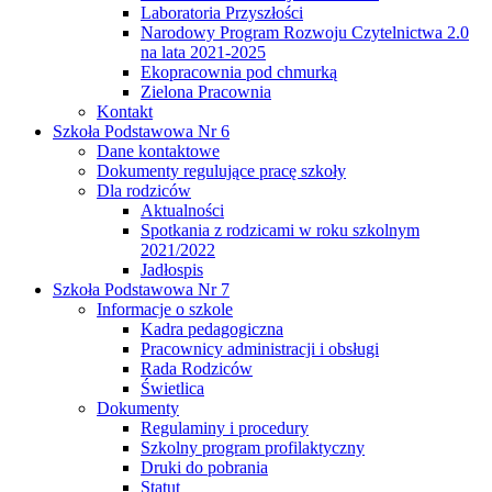
Laboratoria Przyszłości
Narodowy Program Rozwoju Czytelnictwa 2.0
na lata 2021-2025
Ekopracownia pod chmurką
Zielona Pracownia
Kontakt
Szkoła Podstawowa Nr 6
Dane kontaktowe
Dokumenty regulujące pracę szkoły
Dla rodziców
Aktualności
Spotkania z rodzicami w roku szkolnym
2021/2022
Jadłospis
Szkoła Podstawowa Nr 7
Informacje o szkole
Kadra pedagogiczna
Pracownicy administracji i obsługi
Rada Rodziców
Świetlica
Dokumenty
Regulaminy i procedury
Szkolny program profilaktyczny
Druki do pobrania
Statut