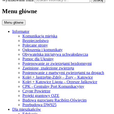
Szukaj
Menu główne
Menu główne
Informator
Komunikacja miejska
Bezpieczeństwo
Polecane strony
Ogłoszenia i komunikaty
Obywatelska inicjatywa uchwałodawcza
Pomoc dla Ukrainy
Postępowanie ze zwierzętami bezdomnymi
Zaginione, znalezione zwierzęta
Postępowanie z martwymi zwierzętami na drogach
Kolej + Jastrzębie-Zdrój – Żory – Katowice
Kolej + Katowice Ligota – Orzesze Jaśkowice
CPK - Centralny Port Komunikacyjny
Czyste Powietrze
Projekt grantowy OZE
Budowa gazociągu Racibórz-Oświęcim
Przebudowa DW925
Dla mieszkańców
Edukacja