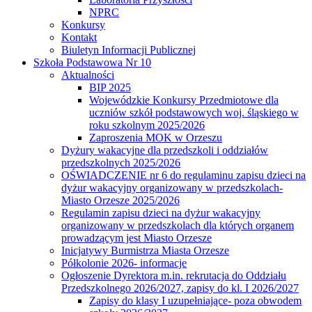
NPRC
Konkursy
Kontakt
Biuletyn Informacji Publicznej
Szkoła Podstawowa Nr 10
Aktualności
BIP 2025
Wojewódzkie Konkursy Przedmiotowe dla
uczniów szkół podstawowych woj. śląskiego w
roku szkolnym 2025/2026
Zaproszenia MOK w Orzeszu
Dyżury wakacyjne dla przedszkoli i oddziałów
przedszkolnych 2025/2026
OŚWIADCZENIE nr 6 do regulaminu zapisu dzieci na
dyżur wakacyjny organizowany w przedszkolach-
Miasto Orzesze 2025/2026
Regulamin zapisu dzieci na dyżur wakacyjny
organizowany w przedszkolach dla których organem
prowadzącym jest Miasto Orzesze
Inicjatywy Burmistrza Miasta Orzesze
Półkolonie 2026- informacje
Ogłoszenie Dyrektora m.in. rekrutacja do Oddziału
Przedszkolnego 2026/2027, zapisy do kl. I 2026/2027
Zapisy do klasy I uzupełniające- poza obwodem