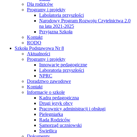
Dla rodziców
Programy i projekty
Labolatoria przyszłości
Narodowy Program Rozwoju Czytelnictwa 2.0
na lata 2021-2025
Przyjazna Szkoła
Kontakt
RODO
Szkoła Podstawowa Nr 8
Aktualności
Programy i projekty
Innowacje pedagogiczne
Laboratoria przyszłości
NPRC
Doradztwo zawodowe
Kontakt
Informacje o szkole
Kadra pedagogiczna
Drugi język obcy
Pracownicy administracji i obsługi
Pielęgniarka
Rada Rodziców
Samorząd uczniowski
Świetlica
Dokumenty