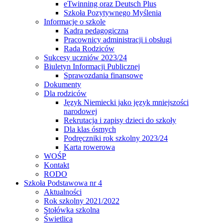
eTwinning oraz Deutsch Plus
Szkoła Pozytywnego Myślenia
Informacje o szkole
Kadra pedagogiczna
Pracownicy administracji i obsługi
Rada Rodziców
Sukcesy uczniów 2023/24
Biuletyn Informacji Publicznej
Sprawozdania finansowe
Dokumenty
Dla rodziców
Język Niemiecki jako język mniejszości
narodowej
Rekrutacja i zapisy dzieci do szkoły
Dla klas ósmych
Podręczniki rok szkolny 2023/24
Karta rowerowa
WOŚP
Kontakt
RODO
Szkoła Podstawowa nr 4
Aktualności
Rok szkolny 2021/2022
Stołówka szkolna
Świetlica