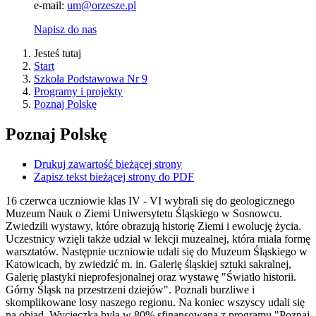
e-mail:
um@orzesze.pl
Napisz do nas
Jesteś tutaj
Start
Szkoła Podstawowa Nr 9
Programy i projekty
Poznaj Polskę
Poznaj Polskę
Drukuj zawartość bieżącej strony
Zapisz tekst bieżącej strony do PDF
16 czerwca uczniowie klas IV - VI wybrali się do geologicznego
Muzeum Nauk o Ziemi Uniwersytetu Śląskiego w Sosnowcu.
Zwiedzili wystawy, które obrazują historię Ziemi i ewolucję życia.
Uczestnicy wzięli także udział w lekcji muzealnej, która miała formę
warsztatów. Następnie uczniowie udali się do Muzeum Śląskiego w
Katowicach, by zwiedzić m. in. Galerię śląskiej sztuki sakralnej,
Galerię plastyki nieprofesjonalnej oraz wystawę "Światło historii.
Górny Śląsk na przestrzeni dziejów". Poznali burzliwe i
skomplikowane losy naszego regionu. Na koniec wszyscy udali się
na obiad. Wycieczka była w 80% sfinansowana z programu "Poznaj