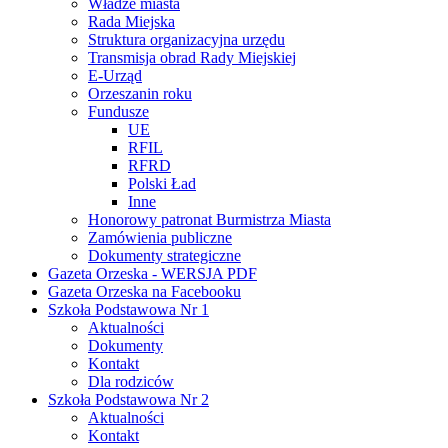
Władze miasta
Rada Miejska
Struktura organizacyjna urzędu
Transmisja obrad Rady Miejskiej
E-Urząd
Orzeszanin roku
Fundusze
UE
RFIL
RFRD
Polski Ład
Inne
Honorowy patronat Burmistrza Miasta
Zamówienia publiczne
Dokumenty strategiczne
Gazeta Orzeska - WERSJA PDF
Gazeta Orzeska na Facebooku
Szkoła Podstawowa Nr 1
Aktualności
Dokumenty
Kontakt
Dla rodziców
Szkoła Podstawowa Nr 2
Aktualności
Kontakt