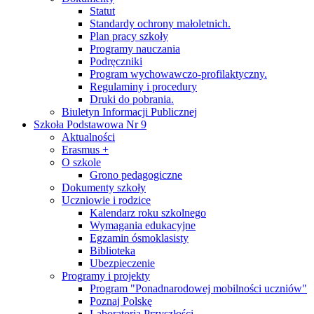
Statut
Standardy ochrony małoletnich.
Plan pracy szkoły
Programy nauczania
Podręczniki
Program wychowawczo-profilaktyczny.
Regulaminy i procedury
Druki do pobrania.
Biuletyn Informacji Publicznej
Szkoła Podstawowa Nr 9
Aktualności
Erasmus +
O szkole
Grono pedagogiczne
Dokumenty szkoły
Uczniowie i rodzice
Kalendarz roku szkolnego
Wymagania edukacyjne
Egzamin ósmoklasisty
Biblioteka
Ubezpieczenie
Programy i projekty
Program "Ponadnarodowej mobilności uczniów"
Poznaj Polskę
Laboratoria Przyszłości