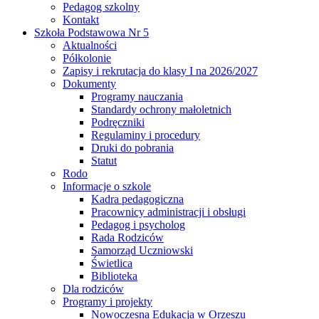
Pedagog szkolny
Kontakt
Szkoła Podstawowa Nr 5
Aktualności
Półkolonie
Zapisy i rekrutacja do klasy I na 2026/2027
Dokumenty
Programy nauczania
Standardy ochrony małoletnich
Podręczniki
Regulaminy i procedury
Druki do pobrania
Statut
Rodo
Informacje o szkole
Kadra pedagogiczna
Pracownicy administracji i obsługi
Pedagog i psycholog
Rada Rodziców
Samorząd Uczniowski
Świetlica
Biblioteka
Dla rodziców
Programy i projekty
Nowoczesna Edukacja w Orzeszu