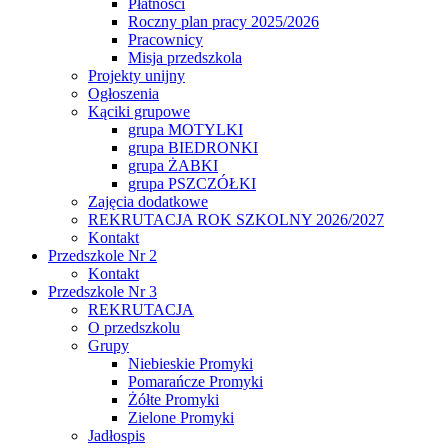
Płatności
Roczny plan pracy 2025/2026
Pracownicy
Misja przedszkola
Projekty unijny
Ogłoszenia
Kąciki grupowe
grupa MOTYLKI
grupa BIEDRONKI
grupa ŻABKI
grupa PSZCZÓŁKI
Zajęcia dodatkowe
REKRUTACJA ROK SZKOLNY 2026/2027
Kontakt
Przedszkole Nr 2
Kontakt
Przedszkole Nr 3
REKRUTACJA
O przedszkolu
Grupy
Niebieskie Promyki
Pomarańcze Promyki
Żółte Promyki
Zielone Promyki
Jadłospis