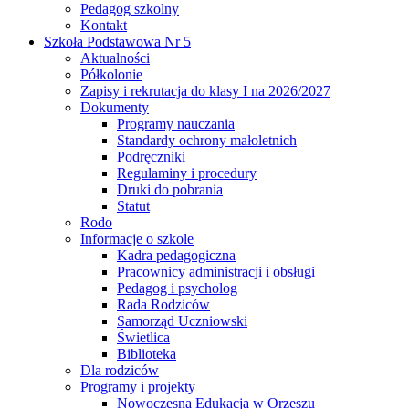
Pedagog szkolny
Kontakt
Szkoła Podstawowa Nr 5
Aktualności
Półkolonie
Zapisy i rekrutacja do klasy I na 2026/2027
Dokumenty
Programy nauczania
Standardy ochrony małoletnich
Podręczniki
Regulaminy i procedury
Druki do pobrania
Statut
Rodo
Informacje o szkole
Kadra pedagogiczna
Pracownicy administracji i obsługi
Pedagog i psycholog
Rada Rodziców
Samorząd Uczniowski
Świetlica
Biblioteka
Dla rodziców
Programy i projekty
Nowoczesna Edukacja w Orzeszu