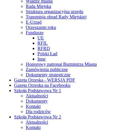
Władze miasta
Rada Miejska
Struktura organizacyjna urzędu
Transmisja obrad Rady Miejskiej
E-Urząd
Orzeszanin roku
Fundusze
UE
RFIL
RFRD
Polski Ład
Inne
Honorowy patronat Burmistrza Miasta
Zamówienia publiczne
Dokumenty strategiczne
Gazeta Orzeska - WERSJA PDF
Gazeta Orzeska na Facebooku
Szkoła Podstawowa Nr 1
Aktualności
Dokumenty
Kontakt
Dla rodziców
Szkoła Podstawowa Nr 2
Aktualności
Kontakt