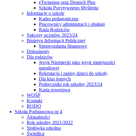
eTwinning oraz Deutsch Plus
Szkoła Pozytywnego Myślenia
Informacje o szkole
Kadra pedagogiczna
Pracownicy administracji i obsługi
Rada Rodziców
Sukcesy uczniów 2023/24
Biuletyn Informacji Publicznej
Sprawozdania finansowe
Dokumenty
Dla rodziców
Język Niemiecki jako język mniejszości
narodowej
Rekrutacja i zapisy dzieci do szkoły
Dla klas ósmych
Podręczniki rok szkolny 2023/24
Karta rowerowa
WOŚP
Kontakt
RODO
Szkoła Podstawowa nr 4
Aktualności
Rok szkolny 2021/2022
Stołówka szkolna
Świetlica