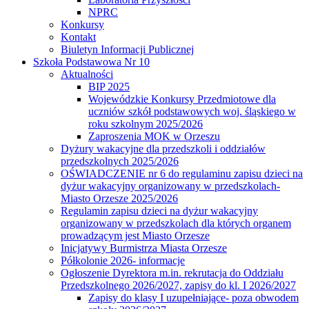
NPRC
Konkursy
Kontakt
Biuletyn Informacji Publicznej
Szkoła Podstawowa Nr 10
Aktualności
BIP 2025
Wojewódzkie Konkursy Przedmiotowe dla
uczniów szkół podstawowych woj. śląskiego w
roku szkolnym 2025/2026
Zaproszenia MOK w Orzeszu
Dyżury wakacyjne dla przedszkoli i oddziałów
przedszkolnych 2025/2026
OŚWIADCZENIE nr 6 do regulaminu zapisu dzieci na
dyżur wakacyjny organizowany w przedszkolach-
Miasto Orzesze 2025/2026
Regulamin zapisu dzieci na dyżur wakacyjny
organizowany w przedszkolach dla których organem
prowadzącym jest Miasto Orzesze
Inicjatywy Burmistrza Miasta Orzesze
Półkolonie 2026- informacje
Ogłoszenie Dyrektora m.in. rekrutacja do Oddziału
Przedszkolnego 2026/2027, zapisy do kl. I 2026/2027
Zapisy do klasy I uzupełniające- poza obwodem