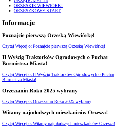
URZĘDOMAT 24
ORZESKIE WIEWIÓRKI
ORZESZKOWY START
Informacje
Poznajcie pierwszą Orzeską Wiewiórkę!
Czytaj
Więcej
o: Poznajcie pierwszą Orzeską Wiewiórkę!
II Wyścig Traktorków Ogrodowych o Puchar
Burmistrza Miasta!
Czytaj
Więcej
o: II Wyścig Traktorków Ogrodowych o Puchar
Burmistrza Miasta!
Orzeszanin Roku 2025 wybrany
Czytaj
Więcej
o: Orzeszanin Roku 2025 wybrany
Witamy najmłodszych mieszkańców Orzesza!
Czytaj
Więcej
o: Witamy najmłodszych mieszkańców Orzesza!