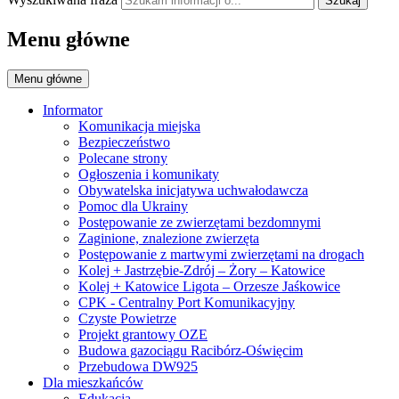
Szukaj
Menu główne
Menu główne
Informator
Komunikacja miejska
Bezpieczeństwo
Polecane strony
Ogłoszenia i komunikaty
Obywatelska inicjatywa uchwałodawcza
Pomoc dla Ukrainy
Postępowanie ze zwierzętami bezdomnymi
Zaginione, znalezione zwierzęta
Postępowanie z martwymi zwierzętami na drogach
Kolej + Jastrzębie-Zdrój – Żory – Katowice
Kolej + Katowice Ligota – Orzesze Jaśkowice
CPK - Centralny Port Komunikacyjny
Czyste Powietrze
Projekt grantowy OZE
Budowa gazociągu Racibórz-Oświęcim
Przebudowa DW925
Dla mieszkańców
Edukacja