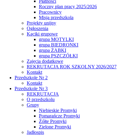
Płatności
Roczny plan pracy 2025/2026
Pracownicy
Misja przedszkola
Projekty unijny
Ogłoszenia
Kąciki grupowe
grupa MOTYLKI
grupa BIEDRONKI
grupa ŻABKI
grupa PSZCZÓŁKI
Zajęcia dodatkowe
REKRUTACJA ROK SZKOLNY 2026/2027
Kontakt
Przedszkole Nr 2
Kontakt
Przedszkole Nr 3
REKRUTACJA
O przedszkolu
Grupy
Niebieskie Promyki
Pomarańcze Promyki
Żółte Promyki
Zielone Promyki
Jadłospis