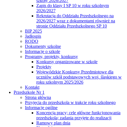
szkoły 2026/2027
Zapis do klasy I SP 10 w roku szkolnym
2026/2027
Rekrutacja do Oddziału Przedszkolnego na
2026/2027 wraz z dokumentami również na
stronie Oddziału Przedszkolnego SP 10
BIP 2025
Jadłospis
RODO
Dokumenty szkolne
Informacje o szkole
Programy, projekty, konkursy
Konkursy organizowane w szkole
Projekty
Wojewódzkie Konkursy Przedmiotowe dla
uczniów szkół podstawowych woj. śląskiego w
roku szkolnym 2025/2026
Kontakt
Przedszkole Nr 1
Strona główna
Przyjęcia do przedszkola w trakcie roku szkolnego
Informacje ogólne
Koncepcja pracy; cele główne funkcjonowania
przedszkola; zadania przyjęte do realizacji
Ramowy plan dnia