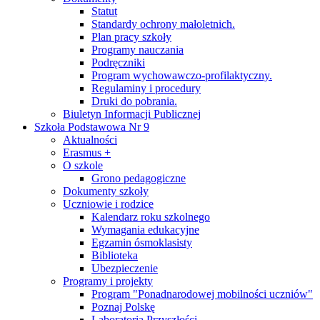
Statut
Standardy ochrony małoletnich.
Plan pracy szkoły
Programy nauczania
Podręczniki
Program wychowawczo-profilaktyczny.
Regulaminy i procedury
Druki do pobrania.
Biuletyn Informacji Publicznej
Szkoła Podstawowa Nr 9
Aktualności
Erasmus +
O szkole
Grono pedagogiczne
Dokumenty szkoły
Uczniowie i rodzice
Kalendarz roku szkolnego
Wymagania edukacyjne
Egzamin ósmoklasisty
Biblioteka
Ubezpieczenie
Programy i projekty
Program "Ponadnarodowej mobilności uczniów"
Poznaj Polskę
Laboratoria Przyszłości