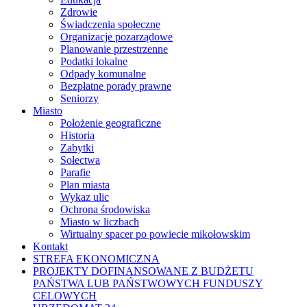
Zdrowie
Świadczenia społeczne
Organizacje pozarządowe
Planowanie przestrzenne
Podatki lokalne
Odpady komunalne
Bezpłatne porady prawne
Seniorzy
Miasto
Położenie geograficzne
Historia
Zabytki
Sołectwa
Parafie
Plan miasta
Wykaz ulic
Ochrona środowiska
Miasto w liczbach
Wirtualny spacer po powiecie mikołowskim
Kontakt
STREFA EKONOMICZNA
PROJEKTY DOFINANSOWANE Z BUDŻETU
PAŃSTWA LUB PAŃSTWOWYCH FUNDUSZY
CELOWYCH