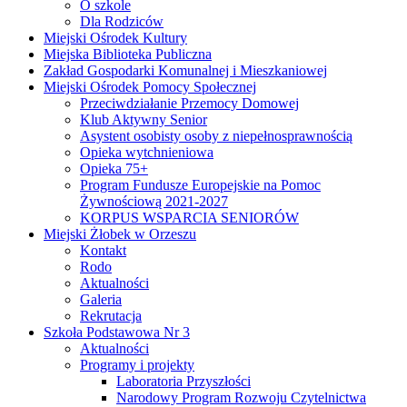
O szkole
Dla Rodziców
Miejski Ośrodek Kultury
Miejska Biblioteka Publiczna
Zakład Gospodarki Komunalnej i Mieszkaniowej
Miejski Ośrodek Pomocy Społecznej
Przeciwdziałanie Przemocy Domowej
Klub Aktywny Senior
Asystent osobisty osoby z niepełnosprawnością
Opieka wytchnieniowa
Opieka 75+
Program Fundusze Europejskie na Pomoc
Żywnościową 2021-2027
KORPUS WSPARCIA SENIORÓW
Miejski Żłobek w Orzeszu
Kontakt
Rodo
Aktualności
Galeria
Rekrutacja
Szkoła Podstawowa Nr 3
Aktualności
Programy i projekty
Laboratoria Przyszłości
Narodowy Program Rozwoju Czytelnictwa