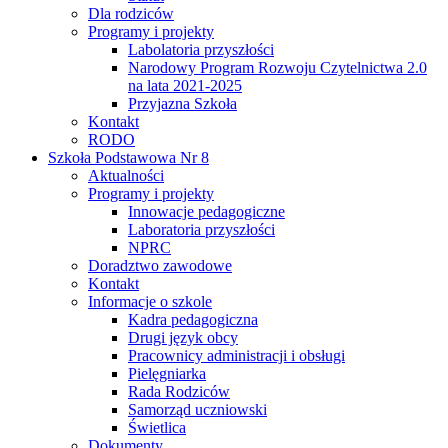
Dla rodziców
Programy i projekty
Labolatoria przyszłości
Narodowy Program Rozwoju Czytelnictwa 2.0
na lata 2021-2025
Przyjazna Szkoła
Kontakt
RODO
Szkoła Podstawowa Nr 8
Aktualności
Programy i projekty
Innowacje pedagogiczne
Laboratoria przyszłości
NPRC
Doradztwo zawodowe
Kontakt
Informacje o szkole
Kadra pedagogiczna
Drugi język obcy
Pracownicy administracji i obsługi
Pielęgniarka
Rada Rodziców
Samorząd uczniowski
Świetlica
Dokumenty