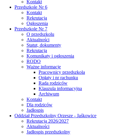
Kontakt
Przedszkole Nr 6
Kontakt
Rekrutacja
Ogłoszenia
Przedszkole Nr 7
O przedszkolu
Aktualności
Statut, dokumenty
Rekrutacja
Komunikaty i ogłoszenia
RODO
Ważne informacje
Pracownicy przedszkola
Opłaty i nr rachunku
Rada rodziców
Klauzula informacyjna
Archiwum
Kontakt
Dla rodziców
Jadłospis
Oddział Przedszkolny Orzesze - Jaśkowice
Rekrutacja 2026/2027
Aktualności
Jadłospis przedszkolny