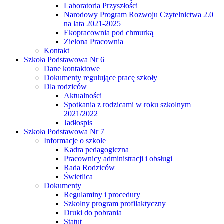
Laboratoria Przyszłości
Narodowy Program Rozwoju Czytelnictwa 2.0
na lata 2021-2025
Ekopracownia pod chmurką
Zielona Pracownia
Kontakt
Szkoła Podstawowa Nr 6
Dane kontaktowe
Dokumenty regulujące pracę szkoły
Dla rodziców
Aktualności
Spotkania z rodzicami w roku szkolnym
2021/2022
Jadłospis
Szkoła Podstawowa Nr 7
Informacje o szkole
Kadra pedagogiczna
Pracownicy administracji i obsługi
Rada Rodziców
Świetlica
Dokumenty
Regulaminy i procedury
Szkolny program profilaktyczny
Druki do pobrania
Statut