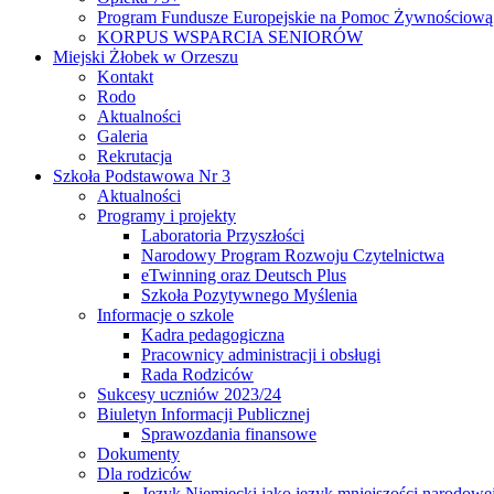
Program Fundusze Europejskie na Pomoc Żywnościową
KORPUS WSPARCIA SENIORÓW
Miejski Żłobek w Orzeszu
Kontakt
Rodo
Aktualności
Galeria
Rekrutacja
Szkoła Podstawowa Nr 3
Aktualności
Programy i projekty
Laboratoria Przyszłości
Narodowy Program Rozwoju Czytelnictwa
eTwinning oraz Deutsch Plus
Szkoła Pozytywnego Myślenia
Informacje o szkole
Kadra pedagogiczna
Pracownicy administracji i obsługi
Rada Rodziców
Sukcesy uczniów 2023/24
Biuletyn Informacji Publicznej
Sprawozdania finansowe
Dokumenty
Dla rodziców
Język Niemiecki jako język mniejszości narodowe