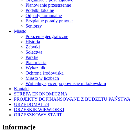
Planowanie przestrzenne
Podatki lokalne
Odpady komunalne
Bezpłatne porady prawne
Seniorzy
Miasto
Położenie geograficzne
Historia
Zabytki
Sołectwa
Parafie
Plan miasta
Wykaz ulic
Ochrona środowiska
Miasto w liczbach
Wirtualny spacer po powiecie mikołowskim
Kontakt
STREFA EKONOMICZNA
PROJEKTY DOFINANSOWANE Z BUDŻETU PAŃSTW
URZĘDOMAT 24
ORZESKIE WIEWIÓRKI
ORZESZKOWY START
Informacje