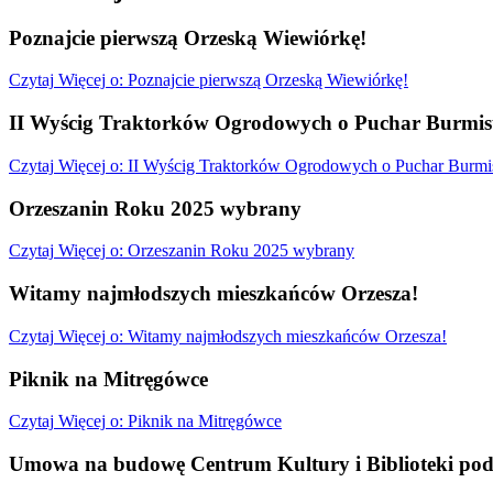
Poznajcie pierwszą Orzeską Wiewiórkę!
Czytaj
Więcej
o: Poznajcie pierwszą Orzeską Wiewiórkę!
II Wyścig Traktorków Ogrodowych o Puchar Burmist
Czytaj
Więcej
o: II Wyścig Traktorków Ogrodowych o Puchar Burmis
Orzeszanin Roku 2025 wybrany
Czytaj
Więcej
o: Orzeszanin Roku 2025 wybrany
Witamy najmłodszych mieszkańców Orzesza!
Czytaj
Więcej
o: Witamy najmłodszych mieszkańców Orzesza!
Piknik na Mitręgówce
Czytaj
Więcej
o: Piknik na Mitręgówce
Umowa na budowę Centrum Kultury i Biblioteki pod