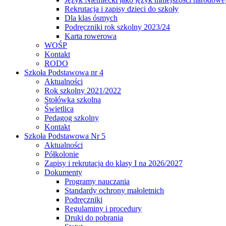
Rekrutacja i zapisy dzieci do szkoły
Dla klas ósmych
Podręczniki rok szkolny 2023/24
Karta rowerowa
WOŚP
Kontakt
RODO
Szkoła Podstawowa nr 4
Aktualności
Rok szkolny 2021/2022
Stołówka szkolna
Świetlica
Pedagog szkolny
Kontakt
Szkoła Podstawowa Nr 5
Aktualności
Półkolonie
Zapisy i rekrutacja do klasy I na 2026/2027
Dokumenty
Programy nauczania
Standardy ochrony małoletnich
Podręczniki
Regulaminy i procedury
Druki do pobrania