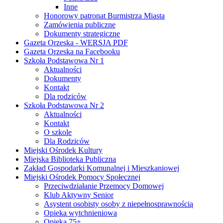
Inne
Honorowy patronat Burmistrza Miasta
Zamówienia publiczne
Dokumenty strategiczne
Gazeta Orzeska - WERSJA PDF
Gazeta Orzeska na Facebooku
Szkoła Podstawowa Nr 1
Aktualności
Dokumenty
Kontakt
Dla rodziców
Szkoła Podstawowa Nr 2
Aktualności
Kontakt
O szkole
Dla Rodziców
Miejski Ośrodek Kultury
Miejska Biblioteka Publiczna
Zakład Gospodarki Komunalnej i Mieszkaniowej
Miejski Ośrodek Pomocy Społecznej
Przeciwdziałanie Przemocy Domowej
Klub Aktywny Senior
Asystent osobisty osoby z niepełnosprawnością
Opieka wytchnieniowa
Opieka 75+