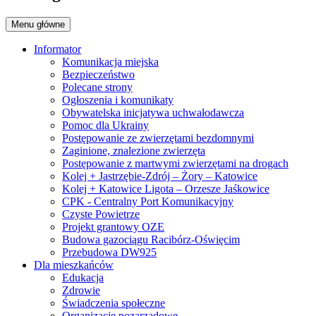
Menu główne
Informator
Komunikacja miejska
Bezpieczeństwo
Polecane strony
Ogłoszenia i komunikaty
Obywatelska inicjatywa uchwałodawcza
Pomoc dla Ukrainy
Postępowanie ze zwierzętami bezdomnymi
Zaginione, znalezione zwierzęta
Postępowanie z martwymi zwierzętami na drogach
Kolej + Jastrzębie-Zdrój – Żory – Katowice
Kolej + Katowice Ligota – Orzesze Jaśkowice
CPK - Centralny Port Komunikacyjny
Czyste Powietrze
Projekt grantowy OZE
Budowa gazociągu Racibórz-Oświęcim
Przebudowa DW925
Dla mieszkańców
Edukacja
Zdrowie
Świadczenia społeczne
Organizacje pozarządowe