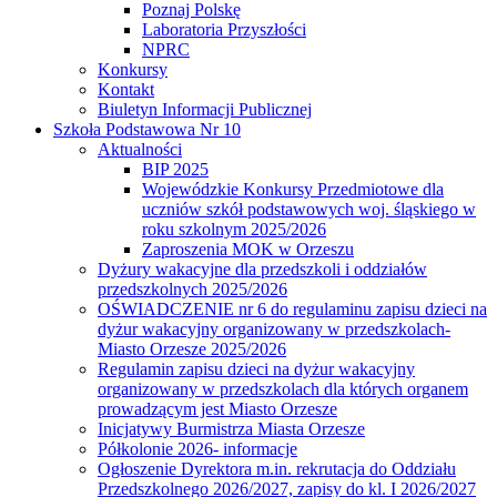
Poznaj Polskę
Laboratoria Przyszłości
NPRC
Konkursy
Kontakt
Biuletyn Informacji Publicznej
Szkoła Podstawowa Nr 10
Aktualności
BIP 2025
Wojewódzkie Konkursy Przedmiotowe dla
uczniów szkół podstawowych woj. śląskiego w
roku szkolnym 2025/2026
Zaproszenia MOK w Orzeszu
Dyżury wakacyjne dla przedszkoli i oddziałów
przedszkolnych 2025/2026
OŚWIADCZENIE nr 6 do regulaminu zapisu dzieci na
dyżur wakacyjny organizowany w przedszkolach-
Miasto Orzesze 2025/2026
Regulamin zapisu dzieci na dyżur wakacyjny
organizowany w przedszkolach dla których organem
prowadzącym jest Miasto Orzesze
Inicjatywy Burmistrza Miasta Orzesze
Półkolonie 2026- informacje
Ogłoszenie Dyrektora m.in. rekrutacja do Oddziału
Przedszkolnego 2026/2027, zapisy do kl. I 2026/2027