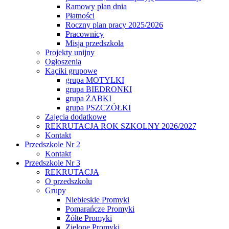
Ramowy plan dnia
Płatności
Roczny plan pracy 2025/2026
Pracownicy
Misja przedszkola
Projekty unijny
Ogłoszenia
Kąciki grupowe
grupa MOTYLKI
grupa BIEDRONKI
grupa ŻABKI
grupa PSZCZÓŁKI
Zajęcia dodatkowe
REKRUTACJA ROK SZKOLNY 2026/2027
Kontakt
Przedszkole Nr 2
Kontakt
Przedszkole Nr 3
REKRUTACJA
O przedszkolu
Grupy
Niebieskie Promyki
Pomarańcze Promyki
Żółte Promyki
Zielone Promyki