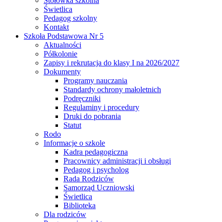
Stołówka szkolna
Świetlica
Pedagog szkolny
Kontakt
Szkoła Podstawowa Nr 5
Aktualności
Półkolonie
Zapisy i rekrutacja do klasy I na 2026/2027
Dokumenty
Programy nauczania
Standardy ochrony małoletnich
Podręczniki
Regulaminy i procedury
Druki do pobrania
Statut
Rodo
Informacje o szkole
Kadra pedagogiczna
Pracownicy administracji i obsługi
Pedagog i psycholog
Rada Rodziców
Samorząd Uczniowski
Świetlica
Biblioteka
Dla rodziców