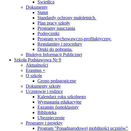
Świetlica
Dokumenty
Statut
Standardy ochrony małoletnich.
Plan pracy szkoły
Programy nauczania
Podręczniki
Program wychowawczo-profilaktyczny.
Regulaminy i procedury
Druki do pobrania.
Biuletyn Informacji Publicznej
Szkoła Podstawowa Nr 9
Aktualności
Erasmus +
O szkole
Grono pedagogiczne
Dokumenty szkoły
Uczniowie i rodzice
Kalendarz roku szkolnego
Wymagania edukacyjne
Egzamin ósmoklasisty
Biblioteka
Ubezpieczenie
Programy i projekty
Program "Ponadnarodowej mobilności uczniów"