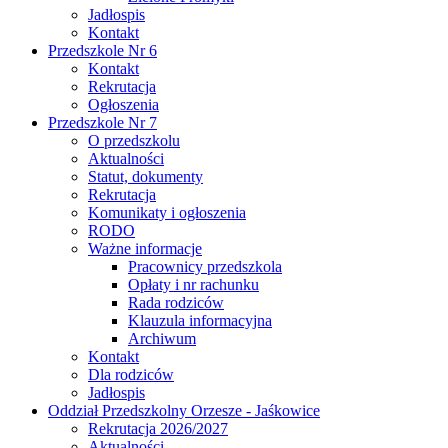
Jadłospis
Kontakt
Przedszkole Nr 6
Kontakt
Rekrutacja
Ogłoszenia
Przedszkole Nr 7
O przedszkolu
Aktualności
Statut, dokumenty
Rekrutacja
Komunikaty i ogłoszenia
RODO
Ważne informacje
Pracownicy przedszkola
Opłaty i nr rachunku
Rada rodziców
Klauzula informacyjna
Archiwum
Kontakt
Dla rodziców
Jadłospis
Oddział Przedszkolny Orzesze - Jaśkowice
Rekrutacja 2026/2027
Aktualności