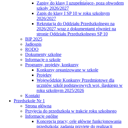
Zapisy do klasy I uzupełniające- poza obwodem
szkoły 2026/2027
Zapis do klasy I SP 10 w roku szkolnym
2026/2027
Rekrutacja do Oddziału Przedszkolnego na
2026/2027 wraz z dokumentami również na
stronie Oddziału Przedszkolnego SP 10
BIP 2025
Jadłospis
RODO
Dokumenty szkolne
Informacje o szkole
Programy, projekty, konkursy
Konkursy organizowane w szkole
Projekty
Wojewódzkie Konkursy Przedmiotowe dla
uczniów szkół podstawowych woj. śląskiego w
roku szkolnym 2025/2026
Kontakt
Przedszkole Nr 1
Strona główna
Przyjęcia do przedszkola w trakcie roku szkolnego
Informacje ogólne
Koncepcja pracy; cele główne funkcjonowania
przedszkola; zadania przyjęte do realizacji