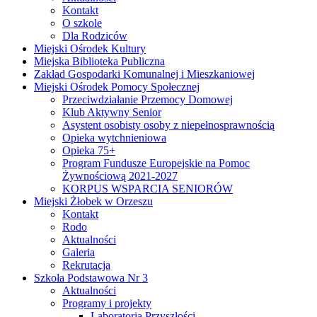
Kontakt
O szkole
Dla Rodziców
Miejski Ośrodek Kultury
Miejska Biblioteka Publiczna
Zakład Gospodarki Komunalnej i Mieszkaniowej
Miejski Ośrodek Pomocy Społecznej
Przeciwdziałanie Przemocy Domowej
Klub Aktywny Senior
Asystent osobisty osoby z niepełnosprawnością
Opieka wytchnieniowa
Opieka 75+
Program Fundusze Europejskie na Pomoc
Żywnościową 2021-2027
KORPUS WSPARCIA SENIORÓW
Miejski Żłobek w Orzeszu
Kontakt
Rodo
Aktualności
Galeria
Rekrutacja
Szkoła Podstawowa Nr 3
Aktualności
Programy i projekty
Laboratoria Przyszłości