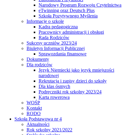
Narodowy Program Rozwoju Czytelnictwa
eTwinning oraz Deutsch Plus
Szkoła Pozytywnego Myślenia
Informacje o szkole
Kadra pedagogiczna
Pracownicy administracji i obsługi
Rada Rodziców
Sukcesy uczniów 2023/24
Biuletyn Informacji Publicznej
Sprawozdania finansowe
Dokumenty
Dla rodziców
Język Niemiecki jako język mniejszości
narodowej
Rekrutacja i zapisy dzieci do szkoły
Dla klas ósmych
Podręczniki rok szkolny 2023/24
Karta rowerowa
WOŚP
Kontakt
RODO
Szkoła Podstawowa nr 4
Aktualności
Rok szkolny 2021/2022