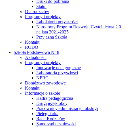
Druki do pobrania
Statut
Dla rodziców
Programy i projekty
Labolatoria przyszłości
Narodowy Program Rozwoju Czytelnictwa 2.0
na lata 2021-2025
Przyjazna Szkoła
Kontakt
RODO
Szkoła Podstawowa Nr 8
Aktualności
Programy i projekty
Innowacje pedagogiczne
Laboratoria przyszłości
NPRC
Doradztwo zawodowe
Kontakt
Informacje o szkole
Kadra pedagogiczna
Drugi język obcy
Pracownicy administracji i obsługi
Pielęgniarka
Rada Rodziców
Samorząd uczniowski