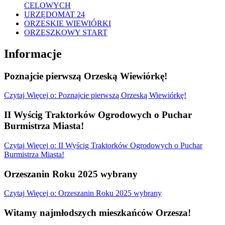
CELOWYCH
URZĘDOMAT 24
ORZESKIE WIEWIÓRKI
ORZESZKOWY START
Informacje
Poznajcie pierwszą Orzeską Wiewiórkę!
Czytaj
Więcej
o: Poznajcie pierwszą Orzeską Wiewiórkę!
II Wyścig Traktorków Ogrodowych o Puchar
Burmistrza Miasta!
Czytaj
Więcej
o: II Wyścig Traktorków Ogrodowych o Puchar
Burmistrza Miasta!
Orzeszanin Roku 2025 wybrany
Czytaj
Więcej
o: Orzeszanin Roku 2025 wybrany
Witamy najmłodszych mieszkańców Orzesza!