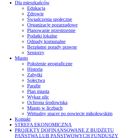
Dla mieszkańców
Edukacja
Zdrowie
Świadczenia społeczne
Organizacje pozarządowe
Planowanie przestrzenne
Podatki lokalne
Odpady komunalne
Bezpłatne porady prawne
Seniorzy
Miasto
Położenie geograficzne
Historia
Zabytki
Sołectwa
Parafie
Plan miasta
Wykaz ulic
Ochrona środowiska
Miasto w liczbach
Wirtualny spacer po powiecie mikołowskim
Kontakt
STREFA EKONOMICZNA
PROJEKTY DOFINANSOWANE Z BUDŻETU
PAŃSTWA LUB PAŃSTWOWYCH FUNDUSZY