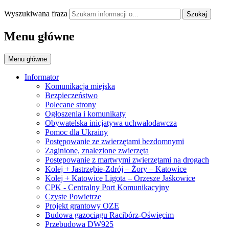
Wyszukiwana fraza
Szukaj
Menu główne
Menu główne
Informator
Komunikacja miejska
Bezpieczeństwo
Polecane strony
Ogłoszenia i komunikaty
Obywatelska inicjatywa uchwałodawcza
Pomoc dla Ukrainy
Postępowanie ze zwierzętami bezdomnymi
Zaginione, znalezione zwierzęta
Postępowanie z martwymi zwierzętami na drogach
Kolej + Jastrzębie-Zdrój – Żory – Katowice
Kolej + Katowice Ligota – Orzesze Jaśkowice
CPK - Centralny Port Komunikacyjny
Czyste Powietrze
Projekt grantowy OZE
Budowa gazociągu Racibórz-Oświęcim
Przebudowa DW925