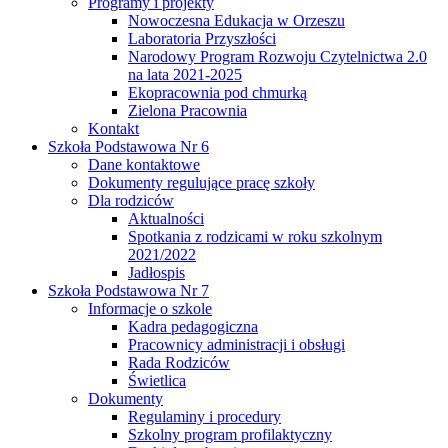
Programy i projekty
Nowoczesna Edukacja w Orzeszu
Laboratoria Przyszłości
Narodowy Program Rozwoju Czytelnictwa 2.0
na lata 2021-2025
Ekopracownia pod chmurką
Zielona Pracownia
Kontakt
Szkoła Podstawowa Nr 6
Dane kontaktowe
Dokumenty regulujące pracę szkoły
Dla rodziców
Aktualności
Spotkania z rodzicami w roku szkolnym
2021/2022
Jadłospis
Szkoła Podstawowa Nr 7
Informacje o szkole
Kadra pedagogiczna
Pracownicy administracji i obsługi
Rada Rodziców
Świetlica
Dokumenty
Regulaminy i procedury
Szkolny program profilaktyczny