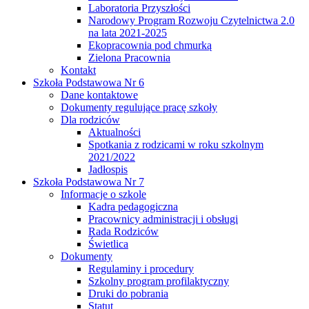
Laboratoria Przyszłości
Narodowy Program Rozwoju Czytelnictwa 2.0
na lata 2021-2025
Ekopracownia pod chmurką
Zielona Pracownia
Kontakt
Szkoła Podstawowa Nr 6
Dane kontaktowe
Dokumenty regulujące pracę szkoły
Dla rodziców
Aktualności
Spotkania z rodzicami w roku szkolnym
2021/2022
Jadłospis
Szkoła Podstawowa Nr 7
Informacje o szkole
Kadra pedagogiczna
Pracownicy administracji i obsługi
Rada Rodziców
Świetlica
Dokumenty
Regulaminy i procedury
Szkolny program profilaktyczny
Druki do pobrania
Statut