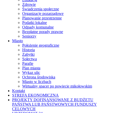
Zdrowie
Świadczenia społeczne
Organizacje pozarządowe
Planowanie przestrzenne
Podatki lokalne
Odpady komunalne
Bezpłatne porady prawne
Seniorzy
Miasto
Położenie geograficzne
Historia
Zabytki
Sołectwa
Parafie
Plan miasta
Wykaz ulic
Ochrona środowiska
Miasto w liczbach
Wirtualny spacer po powiecie mikołowskim
Kontakt
STREFA EKONOMICZNA
PROJEKTY DOFINANSOWANE Z BUDŻETU
PAŃSTWA LUB PAŃSTWOWYCH FUNDUSZY
CELOWYCH