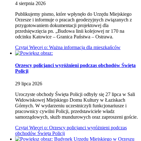
4
sierpnia
2026
Publikujemy pismo, które wpłynęło do Urzędu Miejskiego
Orzesze i informuje o pracach geodezyjnych związanych z
przygotowaniem dokumentacji projektowej dla
przedsięwzięcia pn. „Budowa linii kolejowej nr 170 na
odcinku Katowice – Granica Państwa – Ostrawa.
Czytaj
Więcej
o: Ważna informacja dla mieszkańców
Orzescy policjanci wyróżnieni podczas obchodów Święta
Policji
29
lipca
2026
Uroczyste obchody Święta Policji odbyły się 27 lipca w Sali
Widowiskowej Miejskiego Domu Kultury w Łaziskach
Górnych. W wydarzeniu uczestniczyli funkcjonariusze i
pracownicy cywilni Policji, przedstawiciele władz
samorządowych, służb mundurowych oraz zaproszeni goście.
Czytaj
Więcej
o: Orzescy policjanci wyróżnieni podczas
obchodów Święta Policji