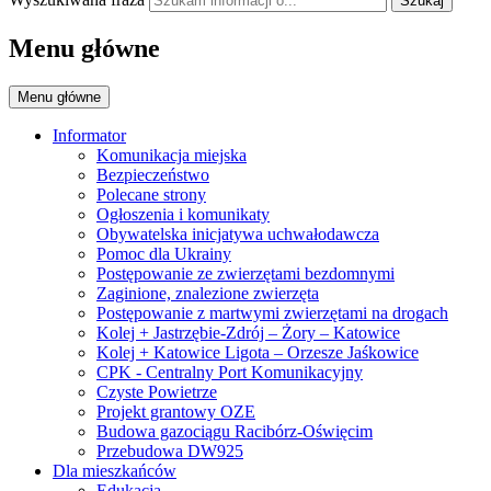
Szukaj
Menu główne
Menu główne
Informator
Komunikacja miejska
Bezpieczeństwo
Polecane strony
Ogłoszenia i komunikaty
Obywatelska inicjatywa uchwałodawcza
Pomoc dla Ukrainy
Postępowanie ze zwierzętami bezdomnymi
Zaginione, znalezione zwierzęta
Postępowanie z martwymi zwierzętami na drogach
Kolej + Jastrzębie-Zdrój – Żory – Katowice
Kolej + Katowice Ligota – Orzesze Jaśkowice
CPK - Centralny Port Komunikacyjny
Czyste Powietrze
Projekt grantowy OZE
Budowa gazociągu Racibórz-Oświęcim
Przebudowa DW925
Dla mieszkańców
Edukacja