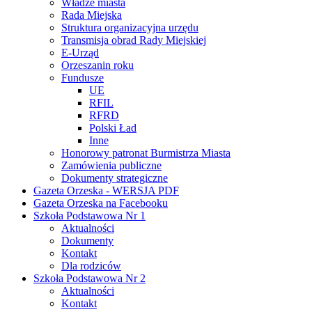
Władze miasta
Rada Miejska
Struktura organizacyjna urzędu
Transmisja obrad Rady Miejskiej
E-Urząd
Orzeszanin roku
Fundusze
UE
RFIL
RFRD
Polski Ład
Inne
Honorowy patronat Burmistrza Miasta
Zamówienia publiczne
Dokumenty strategiczne
Gazeta Orzeska - WERSJA PDF
Gazeta Orzeska na Facebooku
Szkoła Podstawowa Nr 1
Aktualności
Dokumenty
Kontakt
Dla rodziców
Szkoła Podstawowa Nr 2
Aktualności
Kontakt