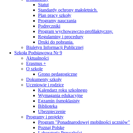
Statut
Standardy ochrony małoletnich.
Plan pracy szkoły
Programy nauczania
Podręczniki
Program wychowawczo-profilaktyczny.
Regulaminy i procedury
Druki do pobrania.
Biuletyn Informacji Publicznej
Szkoła Podstawowa Nr 9
Aktualności
Erasmus +
O szkole
Grono pedagogiczne
Dokumenty szkoły
Uczniowie i rodzice
Kalendarz roku szkolnego
Wymagania edukacyjne
Egzamin ósmoklasisty
Biblioteka
Ubezpieczenie
Programy i projekty
Program "Ponadnarodowej mobilności uczniów"
Poznaj Polskę
Laboratoria Przyszłości