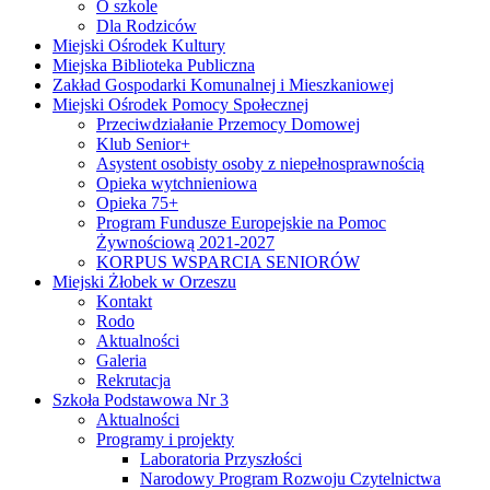
O szkole
Dla Rodziców
Miejski Ośrodek Kultury
Miejska Biblioteka Publiczna
Zakład Gospodarki Komunalnej i Mieszkaniowej
Miejski Ośrodek Pomocy Społecznej
Przeciwdziałanie Przemocy Domowej
Klub Senior+
Asystent osobisty osoby z niepełnosprawnością
Opieka wytchnieniowa
Opieka 75+
Program Fundusze Europejskie na Pomoc
Żywnościową 2021-2027
KORPUS WSPARCIA SENIORÓW
Miejski Żłobek w Orzeszu
Kontakt
Rodo
Aktualności
Galeria
Rekrutacja
Szkoła Podstawowa Nr 3
Aktualności
Programy i projekty
Laboratoria Przyszłości
Narodowy Program Rozwoju Czytelnictwa