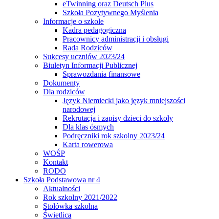
eTwinning oraz Deutsch Plus
Szkoła Pozytywnego Myślenia
Informacje o szkole
Kadra pedagogiczna
Pracownicy administracji i obsługi
Rada Rodziców
Sukcesy uczniów 2023/24
Biuletyn Informacji Publicznej
Sprawozdania finansowe
Dokumenty
Dla rodziców
Język Niemiecki jako język mniejszości
narodowej
Rekrutacja i zapisy dzieci do szkoły
Dla klas ósmych
Podręczniki rok szkolny 2023/24
Karta rowerowa
WOŚP
Kontakt
RODO
Szkoła Podstawowa nr 4
Aktualności
Rok szkolny 2021/2022
Stołówka szkolna
Świetlica