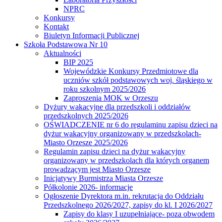
NPRC
Konkursy
Kontakt
Biuletyn Informacji Publicznej
Szkoła Podstawowa Nr 10
Aktualności
BIP 2025
Wojewódzkie Konkursy Przedmiotowe dla
uczniów szkół podstawowych woj. śląskiego w
roku szkolnym 2025/2026
Zaproszenia MOK w Orzeszu
Dyżury wakacyjne dla przedszkoli i oddziałów
przedszkolnych 2025/2026
OŚWIADCZENIE nr 6 do regulaminu zapisu dzieci na
dyżur wakacyjny organizowany w przedszkolach-
Miasto Orzesze 2025/2026
Regulamin zapisu dzieci na dyżur wakacyjny
organizowany w przedszkolach dla których organem
prowadzącym jest Miasto Orzesze
Inicjatywy Burmistrza Miasta Orzesze
Półkolonie 2026- informacje
Ogłoszenie Dyrektora m.in. rekrutacja do Oddziału
Przedszkolnego 2026/2027, zapisy do kl. I 2026/2027
Zapisy do klasy I uzupełniające- poza obwodem