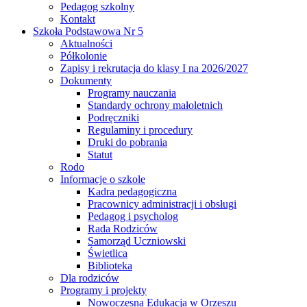
Pedagog szkolny
Kontakt
Szkoła Podstawowa Nr 5
Aktualności
Półkolonie
Zapisy i rekrutacja do klasy I na 2026/2027
Dokumenty
Programy nauczania
Standardy ochrony małoletnich
Podręczniki
Regulaminy i procedury
Druki do pobrania
Statut
Rodo
Informacje o szkole
Kadra pedagogiczna
Pracownicy administracji i obsługi
Pedagog i psycholog
Rada Rodziców
Samorząd Uczniowski
Świetlica
Biblioteka
Dla rodziców
Programy i projekty
Nowoczesna Edukacja w Orzeszu