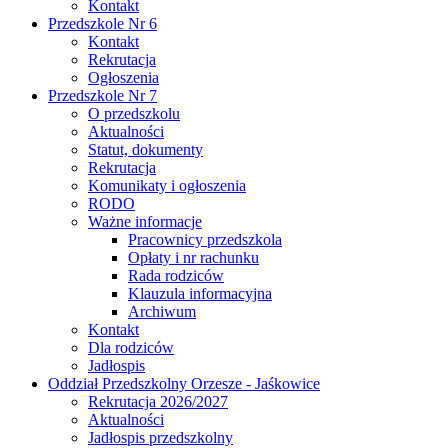
Kontakt
Przedszkole Nr 6
Kontakt
Rekrutacja
Ogłoszenia
Przedszkole Nr 7
O przedszkolu
Aktualności
Statut, dokumenty
Rekrutacja
Komunikaty i ogłoszenia
RODO
Ważne informacje
Pracownicy przedszkola
Opłaty i nr rachunku
Rada rodziców
Klauzula informacyjna
Archiwum
Kontakt
Dla rodziców
Jadłospis
Oddział Przedszkolny Orzesze - Jaśkowice
Rekrutacja 2026/2027
Aktualności
Jadłospis przedszkolny