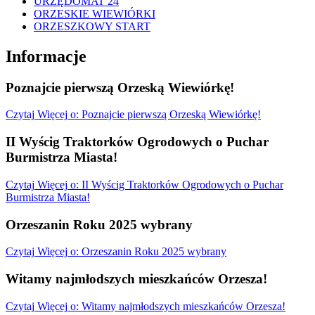
URZĘDOMAT 24
ORZESKIE WIEWIÓRKI
ORZESZKOWY START
Informacje
Poznajcie pierwszą Orzeską Wiewiórkę!
Czytaj
Więcej
o: Poznajcie pierwszą Orzeską Wiewiórkę!
II Wyścig Traktorków Ogrodowych o Puchar
Burmistrza Miasta!
Czytaj
Więcej
o: II Wyścig Traktorków Ogrodowych o Puchar
Burmistrza Miasta!
Orzeszanin Roku 2025 wybrany
Czytaj
Więcej
o: Orzeszanin Roku 2025 wybrany
Witamy najmłodszych mieszkańców Orzesza!
Czytaj
Więcej
o: Witamy najmłodszych mieszkańców Orzesza!