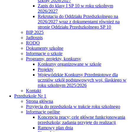
szkoły 2026/2027
Zapis do klasy I SP 10 w roku szkolnym
2026/2027
Rekrutacja do Oddziału Przedszkolnego na
2026/2027 wraz z dokumentami również na
stronie Oddziału Przedszkolnego SP 10
BIP 2025
Jadłospis
RODO
Dokumenty szkolne
Informacje o szkole
Programy, projekty, konkursy
Konkursy organizowane w szkole
Projekty
Wojewódzkie Konkursy Przedmiotowe dla
uczniów szkół podstawowych woj. śląskiego w
roku szkolnym 2025/2026
Kontakt
Przedszkole Nr 1
Strona główna
Przyjęcia do przedszkola w trakcie roku szkolnego
Informacje ogólne
Koncepcja pracy; cele główne funkcjonowania
przedszkola; zadania przyjęte do realizacji
Ramowy plan dnia