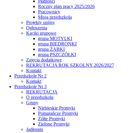
Płatności
Roczny plan pracy 2025/2026
Pracownicy
Misja przedszkola
Projekty unijny
Ogłoszenia
Kąciki grupowe
grupa MOTYLKI
grupa BIEDRONKI
grupa ŻABKI
grupa PSZCZÓŁKI
Zajęcia dodatkowe
REKRUTACJA ROK SZKOLNY 2026/2027
Kontakt
Przedszkole Nr 2
Kontakt
Przedszkole Nr 3
REKRUTACJA
O przedszkolu
Grupy
Niebieskie Promyki
Pomarańcze Promyki
Żółte Promyki
Zielone Promyki
Jadłospis