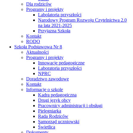
Dla rodziców
Programy i projekty
Labolatoria przyszłości
Narodowy Program Rozwoju Czytelnictwa 2.0
na lata 2021-2025
Przyjazna Szkoła
Kontakt
RODO
Szkoła Podstawowa Nr 8
Aktualności
Programy i projekty
Innowacje pedagogiczne
Laboratoria przyszłości
NPRC
Doradztwo zawodowe
Kontakt
Informacje o szkole
Kadra pedagogiczna
Drugi język obcy
Pracownicy administracji i obsługi
Pielęgniarka
Rada Rodziców
Samorząd uczniowski
Świetlica
Dokumenty