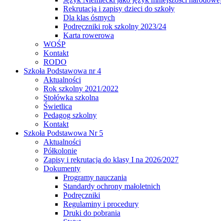
Rekrutacja i zapisy dzieci do szkoły
Dla klas ósmych
Podręczniki rok szkolny 2023/24
Karta rowerowa
WOŚP
Kontakt
RODO
Szkoła Podstawowa nr 4
Aktualności
Rok szkolny 2021/2022
Stołówka szkolna
Świetlica
Pedagog szkolny
Kontakt
Szkoła Podstawowa Nr 5
Aktualności
Półkolonie
Zapisy i rekrutacja do klasy I na 2026/2027
Dokumenty
Programy nauczania
Standardy ochrony małoletnich
Podręczniki
Regulaminy i procedury
Druki do pobrania