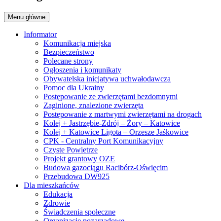
Menu główne
Informator
Komunikacja miejska
Bezpieczeństwo
Polecane strony
Ogłoszenia i komunikaty
Obywatelska inicjatywa uchwałodawcza
Pomoc dla Ukrainy
Postępowanie ze zwierzętami bezdomnymi
Zaginione, znalezione zwierzęta
Postępowanie z martwymi zwierzętami na drogach
Kolej + Jastrzębie-Zdrój – Żory – Katowice
Kolej + Katowice Ligota – Orzesze Jaśkowice
CPK - Centralny Port Komunikacyjny
Czyste Powietrze
Projekt grantowy OZE
Budowa gazociągu Racibórz-Oświęcim
Przebudowa DW925
Dla mieszkańców
Edukacja
Zdrowie
Świadczenia społeczne
Organizacje pozarządowe