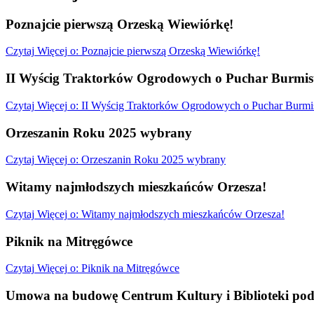
Poznajcie pierwszą Orzeską Wiewiórkę!
Czytaj
Więcej
o: Poznajcie pierwszą Orzeską Wiewiórkę!
II Wyścig Traktorków Ogrodowych o Puchar Burmist
Czytaj
Więcej
o: II Wyścig Traktorków Ogrodowych o Puchar Burmis
Orzeszanin Roku 2025 wybrany
Czytaj
Więcej
o: Orzeszanin Roku 2025 wybrany
Witamy najmłodszych mieszkańców Orzesza!
Czytaj
Więcej
o: Witamy najmłodszych mieszkańców Orzesza!
Piknik na Mitręgówce
Czytaj
Więcej
o: Piknik na Mitręgówce
Umowa na budowę Centrum Kultury i Biblioteki pod