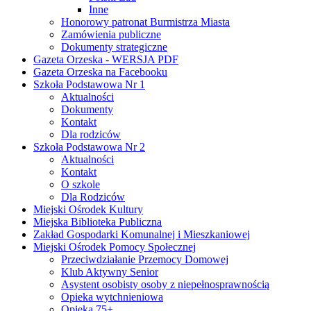
Inne
Honorowy patronat Burmistrza Miasta
Zamówienia publiczne
Dokumenty strategiczne
Gazeta Orzeska - WERSJA PDF
Gazeta Orzeska na Facebooku
Szkoła Podstawowa Nr 1
Aktualności
Dokumenty
Kontakt
Dla rodziców
Szkoła Podstawowa Nr 2
Aktualności
Kontakt
O szkole
Dla Rodziców
Miejski Ośrodek Kultury
Miejska Biblioteka Publiczna
Zakład Gospodarki Komunalnej i Mieszkaniowej
Miejski Ośrodek Pomocy Społecznej
Przeciwdziałanie Przemocy Domowej
Klub Aktywny Senior
Asystent osobisty osoby z niepełnosprawnością
Opieka wytchnieniowa
Opieka 75+