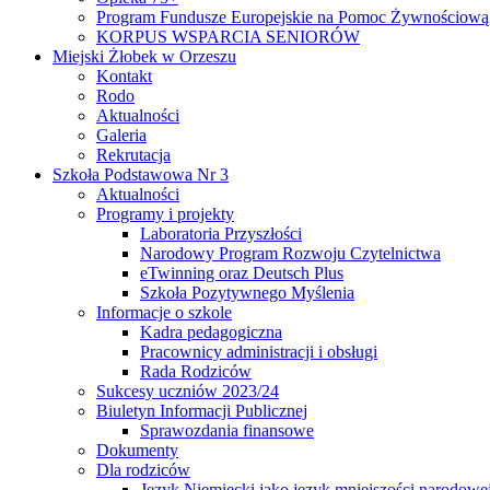
Program Fundusze Europejskie na Pomoc Żywnościową
KORPUS WSPARCIA SENIORÓW
Miejski Żłobek w Orzeszu
Kontakt
Rodo
Aktualności
Galeria
Rekrutacja
Szkoła Podstawowa Nr 3
Aktualności
Programy i projekty
Laboratoria Przyszłości
Narodowy Program Rozwoju Czytelnictwa
eTwinning oraz Deutsch Plus
Szkoła Pozytywnego Myślenia
Informacje o szkole
Kadra pedagogiczna
Pracownicy administracji i obsługi
Rada Rodziców
Sukcesy uczniów 2023/24
Biuletyn Informacji Publicznej
Sprawozdania finansowe
Dokumenty
Dla rodziców
Język Niemiecki jako język mniejszości narodowe