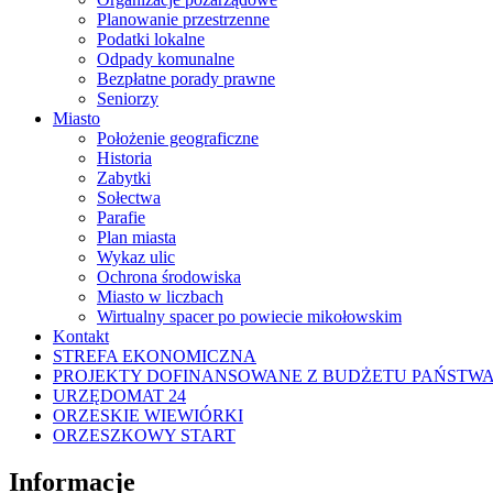
Planowanie przestrzenne
Podatki lokalne
Odpady komunalne
Bezpłatne porady prawne
Seniorzy
Miasto
Położenie geograficzne
Historia
Zabytki
Sołectwa
Parafie
Plan miasta
Wykaz ulic
Ochrona środowiska
Miasto w liczbach
Wirtualny spacer po powiecie mikołowskim
Kontakt
STREFA EKONOMICZNA
PROJEKTY DOFINANSOWANE Z BUDŻETU PAŃSTW
URZĘDOMAT 24
ORZESKIE WIEWIÓRKI
ORZESZKOWY START
Informacje