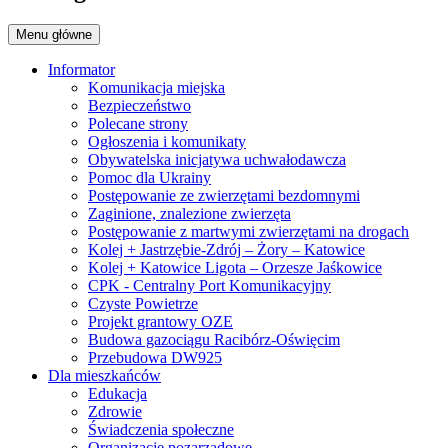
Menu główne
Informator
Komunikacja miejska
Bezpieczeństwo
Polecane strony
Ogłoszenia i komunikaty
Obywatelska inicjatywa uchwałodawcza
Pomoc dla Ukrainy
Postępowanie ze zwierzętami bezdomnymi
Zaginione, znalezione zwierzęta
Postępowanie z martwymi zwierzętami na drogach
Kolej + Jastrzębie-Zdrój – Żory – Katowice
Kolej + Katowice Ligota – Orzesze Jaśkowice
CPK - Centralny Port Komunikacyjny
Czyste Powietrze
Projekt grantowy OZE
Budowa gazociągu Racibórz-Oświęcim
Przebudowa DW925
Dla mieszkańców
Edukacja
Zdrowie
Świadczenia społeczne
Organizacje pozarządowe