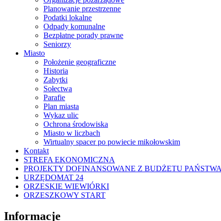
Planowanie przestrzenne
Podatki lokalne
Odpady komunalne
Bezpłatne porady prawne
Seniorzy
Miasto
Położenie geograficzne
Historia
Zabytki
Sołectwa
Parafie
Plan miasta
Wykaz ulic
Ochrona środowiska
Miasto w liczbach
Wirtualny spacer po powiecie mikołowskim
Kontakt
STREFA EKONOMICZNA
PROJEKTY DOFINANSOWANE Z BUDŻETU PAŃSTW
URZĘDOMAT 24
ORZESKIE WIEWIÓRKI
ORZESZKOWY START
Informacje