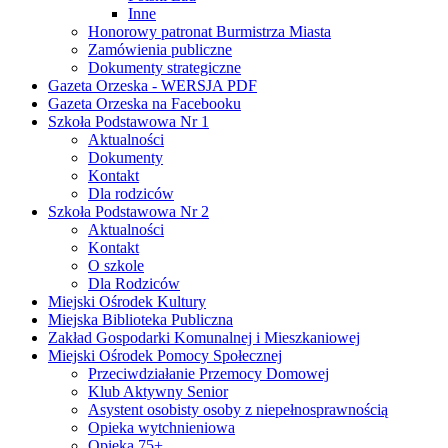
Inne
Honorowy patronat Burmistrza Miasta
Zamówienia publiczne
Dokumenty strategiczne
Gazeta Orzeska - WERSJA PDF
Gazeta Orzeska na Facebooku
Szkoła Podstawowa Nr 1
Aktualności
Dokumenty
Kontakt
Dla rodziców
Szkoła Podstawowa Nr 2
Aktualności
Kontakt
O szkole
Dla Rodziców
Miejski Ośrodek Kultury
Miejska Biblioteka Publiczna
Zakład Gospodarki Komunalnej i Mieszkaniowej
Miejski Ośrodek Pomocy Społecznej
Przeciwdziałanie Przemocy Domowej
Klub Aktywny Senior
Asystent osobisty osoby z niepełnosprawnością
Opieka wytchnieniowa
Opieka 75+