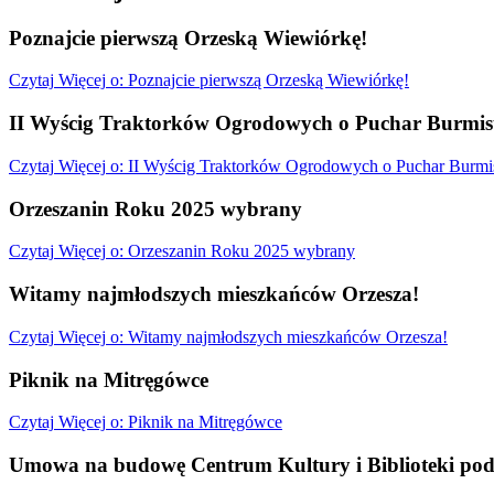
Poznajcie pierwszą Orzeską Wiewiórkę!
Czytaj
Więcej
o: Poznajcie pierwszą Orzeską Wiewiórkę!
II Wyścig Traktorków Ogrodowych o Puchar Burmist
Czytaj
Więcej
o: II Wyścig Traktorków Ogrodowych o Puchar Burmis
Orzeszanin Roku 2025 wybrany
Czytaj
Więcej
o: Orzeszanin Roku 2025 wybrany
Witamy najmłodszych mieszkańców Orzesza!
Czytaj
Więcej
o: Witamy najmłodszych mieszkańców Orzesza!
Piknik na Mitręgówce
Czytaj
Więcej
o: Piknik na Mitręgówce
Umowa na budowę Centrum Kultury i Biblioteki pod