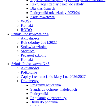
Rekrutacja i zapisy dzieci do szkoły
Dla klas ósmych
Podręczniki rok szkolny 2023/24
Karta rowerowa
WOŚP
Kontakt
RODO
Szkoła Podstawowa nr 4
Aktualności
Rok szkolny 2021/2022
Stołówka szkolna
Świetlica
Pedagog szkolny
Kontakt
Szkoła Podstawowa Nr 5
Aktualności
Półkolonie
Zapisy i rekrutacja do klasy I na 2026/2027
Dokumenty
Programy nauczania
Standardy ochrony małoletnich
Podręczniki
Regulaminy i procedury
Druki do pobrania