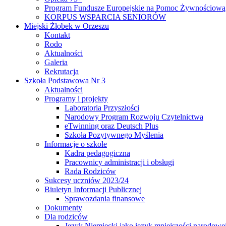
Program Fundusze Europejskie na Pomoc Żywnościową
KORPUS WSPARCIA SENIORÓW
Miejski Żłobek w Orzeszu
Kontakt
Rodo
Aktualności
Galeria
Rekrutacja
Szkoła Podstawowa Nr 3
Aktualności
Programy i projekty
Laboratoria Przyszłości
Narodowy Program Rozwoju Czytelnictwa
eTwinning oraz Deutsch Plus
Szkoła Pozytywnego Myślenia
Informacje o szkole
Kadra pedagogiczna
Pracownicy administracji i obsługi
Rada Rodziców
Sukcesy uczniów 2023/24
Biuletyn Informacji Publicznej
Sprawozdania finansowe
Dokumenty
Dla rodziców
Język Niemiecki jako język mniejszości narodowe