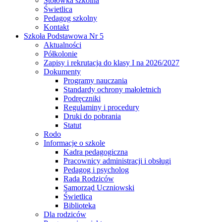
Stołówka szkolna
Świetlica
Pedagog szkolny
Kontakt
Szkoła Podstawowa Nr 5
Aktualności
Półkolonie
Zapisy i rekrutacja do klasy I na 2026/2027
Dokumenty
Programy nauczania
Standardy ochrony małoletnich
Podręczniki
Regulaminy i procedury
Druki do pobrania
Statut
Rodo
Informacje o szkole
Kadra pedagogiczna
Pracownicy administracji i obsługi
Pedagog i psycholog
Rada Rodziców
Samorząd Uczniowski
Świetlica
Biblioteka
Dla rodziców