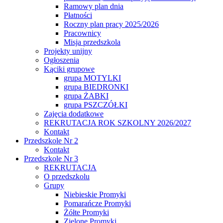
Ramowy plan dnia
Płatności
Roczny plan pracy 2025/2026
Pracownicy
Misja przedszkola
Projekty unijny
Ogłoszenia
Kąciki grupowe
grupa MOTYLKI
grupa BIEDRONKI
grupa ŻABKI
grupa PSZCZÓŁKI
Zajęcia dodatkowe
REKRUTACJA ROK SZKOLNY 2026/2027
Kontakt
Przedszkole Nr 2
Kontakt
Przedszkole Nr 3
REKRUTACJA
O przedszkolu
Grupy
Niebieskie Promyki
Pomarańcze Promyki
Żółte Promyki
Zielone Promyki