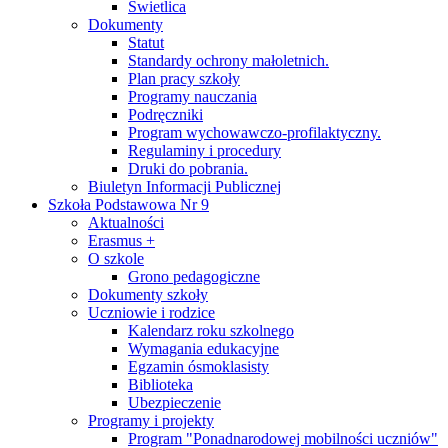
Świetlica
Dokumenty
Statut
Standardy ochrony małoletnich.
Plan pracy szkoły
Programy nauczania
Podręczniki
Program wychowawczo-profilaktyczny.
Regulaminy i procedury
Druki do pobrania.
Biuletyn Informacji Publicznej
Szkoła Podstawowa Nr 9
Aktualności
Erasmus +
O szkole
Grono pedagogiczne
Dokumenty szkoły
Uczniowie i rodzice
Kalendarz roku szkolnego
Wymagania edukacyjne
Egzamin ósmoklasisty
Biblioteka
Ubezpieczenie
Programy i projekty
Program "Ponadnarodowej mobilności uczniów"