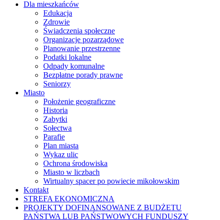
Dla mieszkańców
Edukacja
Zdrowie
Świadczenia społeczne
Organizacje pozarządowe
Planowanie przestrzenne
Podatki lokalne
Odpady komunalne
Bezpłatne porady prawne
Seniorzy
Miasto
Położenie geograficzne
Historia
Zabytki
Sołectwa
Parafie
Plan miasta
Wykaz ulic
Ochrona środowiska
Miasto w liczbach
Wirtualny spacer po powiecie mikołowskim
Kontakt
STREFA EKONOMICZNA
PROJEKTY DOFINANSOWANE Z BUDŻETU
PAŃSTWA LUB PAŃSTWOWYCH FUNDUSZY