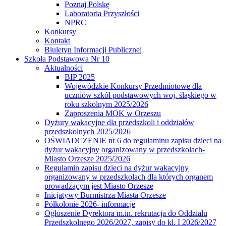
Poznaj Polskę
Laboratoria Przyszłości
NPRC
Konkursy
Kontakt
Biuletyn Informacji Publicznej
Szkoła Podstawowa Nr 10
Aktualności
BIP 2025
Wojewódzkie Konkursy Przedmiotowe dla
uczniów szkół podstawowych woj. śląskiego w
roku szkolnym 2025/2026
Zaproszenia MOK w Orzeszu
Dyżury wakacyjne dla przedszkoli i oddziałów
przedszkolnych 2025/2026
OŚWIADCZENIE nr 6 do regulaminu zapisu dzieci na
dyżur wakacyjny organizowany w przedszkolach-
Miasto Orzesze 2025/2026
Regulamin zapisu dzieci na dyżur wakacyjny
organizowany w przedszkolach dla których organem
prowadzącym jest Miasto Orzesze
Inicjatywy Burmistrza Miasta Orzesze
Półkolonie 2026- informacje
Ogłoszenie Dyrektora m.in. rekrutacja do Oddziału
Przedszkolnego 2026/2027, zapisy do kl. I 2026/2027