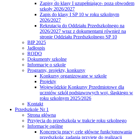
Zapisy do klasy I uzupełniające- poza obwodem
szkoły 2026/2027
Zapis do klasy I SP 10 w roku szkolnym
2026/2027
Rekrutacja do Oddziału Przedszkolnego na
2026/2027 wraz z dokumentami również na
stronie Oddziału Przedszkolnego SP 10
BIP 2025
Jadłospis
RODO
Dokumenty szkolne
Informacje o szkole
Programy, projekty, konkursy
Konkursy organizowane w szkole
Projekty
Wojewódzkie Konkursy Przedmiotowe dla
uczniów szkół podstawowych woj. śląskiego w
roku szkolnym 2025/2026
Kontakt
Przedszkole Nr 1
Strona główna
Przyjęcia do przedszkola w trakcie roku szkolnego
Informacje ogólne
Koncepcja pracy; cele główne funkcjonowania
przedszkola; zadania przyjęte do realizacji