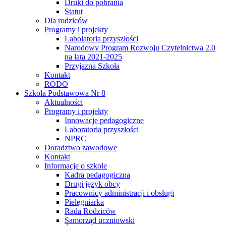
Druki do pobrania
Statut
Dla rodziców
Programy i projekty
Labolatoria przyszłości
Narodowy Program Rozwoju Czytelnictwa 2.0
na lata 2021-2025
Przyjazna Szkoła
Kontakt
RODO
Szkoła Podstawowa Nr 8
Aktualności
Programy i projekty
Innowacje pedagogiczne
Laboratoria przyszłości
NPRC
Doradztwo zawodowe
Kontakt
Informacje o szkole
Kadra pedagogiczna
Drugi język obcy
Pracownicy administracji i obsługi
Pielęgniarka
Rada Rodziców
Samorząd uczniowski