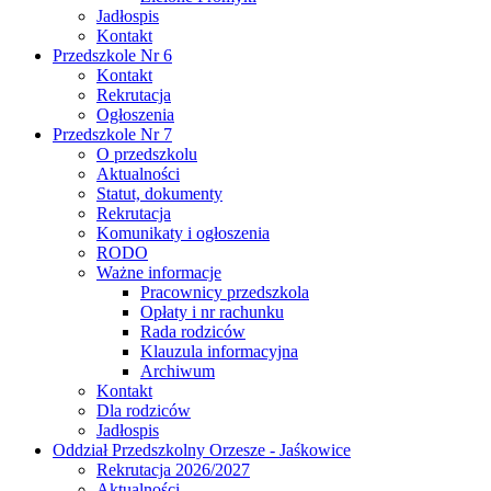
Jadłospis
Kontakt
Przedszkole Nr 6
Kontakt
Rekrutacja
Ogłoszenia
Przedszkole Nr 7
O przedszkolu
Aktualności
Statut, dokumenty
Rekrutacja
Komunikaty i ogłoszenia
RODO
Ważne informacje
Pracownicy przedszkola
Opłaty i nr rachunku
Rada rodziców
Klauzula informacyjna
Archiwum
Kontakt
Dla rodziców
Jadłospis
Oddział Przedszkolny Orzesze - Jaśkowice
Rekrutacja 2026/2027
Aktualności