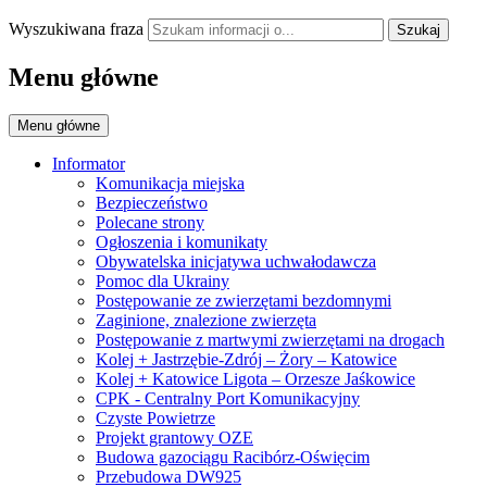
Wyszukiwana fraza
Szukaj
Menu główne
Menu główne
Informator
Komunikacja miejska
Bezpieczeństwo
Polecane strony
Ogłoszenia i komunikaty
Obywatelska inicjatywa uchwałodawcza
Pomoc dla Ukrainy
Postępowanie ze zwierzętami bezdomnymi
Zaginione, znalezione zwierzęta
Postępowanie z martwymi zwierzętami na drogach
Kolej + Jastrzębie-Zdrój – Żory – Katowice
Kolej + Katowice Ligota – Orzesze Jaśkowice
CPK - Centralny Port Komunikacyjny
Czyste Powietrze
Projekt grantowy OZE
Budowa gazociągu Racibórz-Oświęcim
Przebudowa DW925