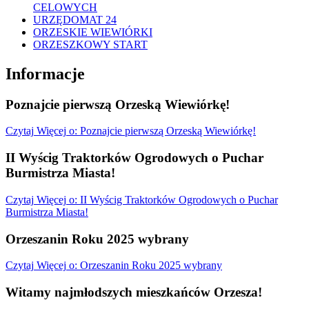
CELOWYCH
URZĘDOMAT 24
ORZESKIE WIEWIÓRKI
ORZESZKOWY START
Informacje
Poznajcie pierwszą Orzeską Wiewiórkę!
Czytaj
Więcej
o: Poznajcie pierwszą Orzeską Wiewiórkę!
II Wyścig Traktorków Ogrodowych o Puchar
Burmistrza Miasta!
Czytaj
Więcej
o: II Wyścig Traktorków Ogrodowych o Puchar
Burmistrza Miasta!
Orzeszanin Roku 2025 wybrany
Czytaj
Więcej
o: Orzeszanin Roku 2025 wybrany
Witamy najmłodszych mieszkańców Orzesza!