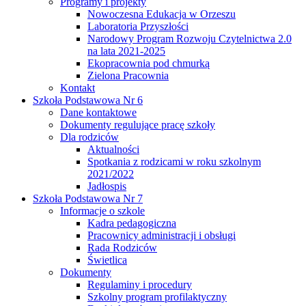
Programy i projekty
Nowoczesna Edukacja w Orzeszu
Laboratoria Przyszłości
Narodowy Program Rozwoju Czytelnictwa 2.0
na lata 2021-2025
Ekopracownia pod chmurką
Zielona Pracownia
Kontakt
Szkoła Podstawowa Nr 6
Dane kontaktowe
Dokumenty regulujące pracę szkoły
Dla rodziców
Aktualności
Spotkania z rodzicami w roku szkolnym
2021/2022
Jadłospis
Szkoła Podstawowa Nr 7
Informacje o szkole
Kadra pedagogiczna
Pracownicy administracji i obsługi
Rada Rodziców
Świetlica
Dokumenty
Regulaminy i procedury
Szkolny program profilaktyczny