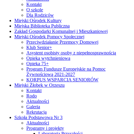
Kontakt
O szkole
Dla Rodziców
Miejski Ośrodek Kultury
Miejska Biblioteka Publiczna
Zakład Gospodarki Komunalnej i Mieszkaniowej
Miejski Ośrodek Pomocy Społecznej
Przeciwdziałanie Przemocy Domowej
Klub Senior+
Asystent osobisty osoby z niepełnosprawnością
Opieka wytchnieniowa
Opieka 75+
Program Fundusze Europejskie na Pomoc
Żywnościową 2021-2027
KORPUS WSPARCIA SENIORÓW
Miejski Żłobek w Orzeszu
Kontakt
Rodo
Aktualności
Galeria
Rekrutacja
Szkoła Podstawowa Nr 3
Aktualności
Programy i projekty
Laboratoria Przyszłości