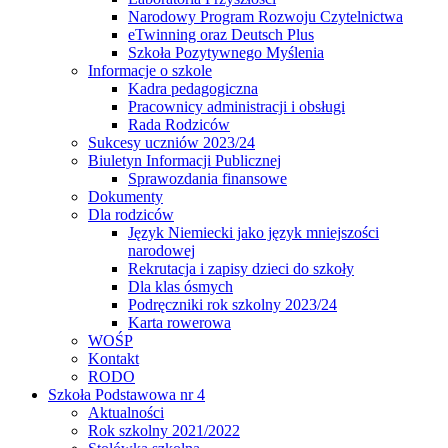
Narodowy Program Rozwoju Czytelnictwa
eTwinning oraz Deutsch Plus
Szkoła Pozytywnego Myślenia
Informacje o szkole
Kadra pedagogiczna
Pracownicy administracji i obsługi
Rada Rodziców
Sukcesy uczniów 2023/24
Biuletyn Informacji Publicznej
Sprawozdania finansowe
Dokumenty
Dla rodziców
Język Niemiecki jako język mniejszości
narodowej
Rekrutacja i zapisy dzieci do szkoły
Dla klas ósmych
Podręczniki rok szkolny 2023/24
Karta rowerowa
WOŚP
Kontakt
RODO
Szkoła Podstawowa nr 4
Aktualności
Rok szkolny 2021/2022