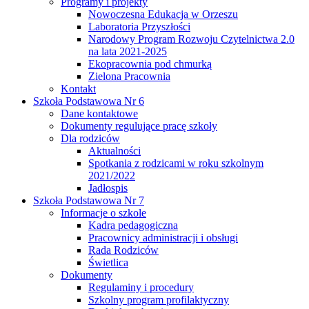
Programy i projekty
Nowoczesna Edukacja w Orzeszu
Laboratoria Przyszłości
Narodowy Program Rozwoju Czytelnictwa 2.0
na lata 2021-2025
Ekopracownia pod chmurką
Zielona Pracownia
Kontakt
Szkoła Podstawowa Nr 6
Dane kontaktowe
Dokumenty regulujące pracę szkoły
Dla rodziców
Aktualności
Spotkania z rodzicami w roku szkolnym
2021/2022
Jadłospis
Szkoła Podstawowa Nr 7
Informacje o szkole
Kadra pedagogiczna
Pracownicy administracji i obsługi
Rada Rodziców
Świetlica
Dokumenty
Regulaminy i procedury
Szkolny program profilaktyczny