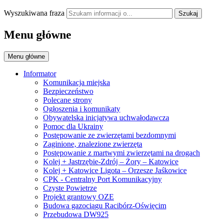
Wyszukiwana fraza
Szukaj
Menu główne
Menu główne
Informator
Komunikacja miejska
Bezpieczeństwo
Polecane strony
Ogłoszenia i komunikaty
Obywatelska inicjatywa uchwałodawcza
Pomoc dla Ukrainy
Postępowanie ze zwierzętami bezdomnymi
Zaginione, znalezione zwierzęta
Postępowanie z martwymi zwierzętami na drogach
Kolej + Jastrzębie-Zdrój – Żory – Katowice
Kolej + Katowice Ligota – Orzesze Jaśkowice
CPK - Centralny Port Komunikacyjny
Czyste Powietrze
Projekt grantowy OZE
Budowa gazociągu Racibórz-Oświęcim
Przebudowa DW925