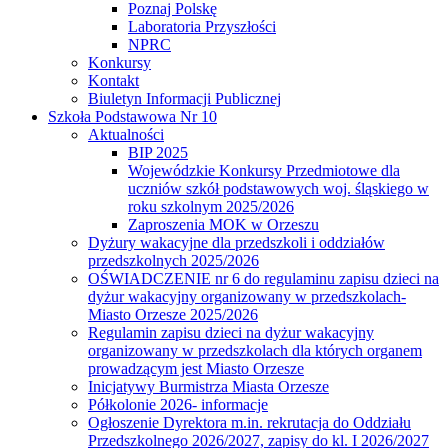
Poznaj Polskę
Laboratoria Przyszłości
NPRC
Konkursy
Kontakt
Biuletyn Informacji Publicznej
Szkoła Podstawowa Nr 10
Aktualności
BIP 2025
Wojewódzkie Konkursy Przedmiotowe dla
uczniów szkół podstawowych woj. śląskiego w
roku szkolnym 2025/2026
Zaproszenia MOK w Orzeszu
Dyżury wakacyjne dla przedszkoli i oddziałów
przedszkolnych 2025/2026
OŚWIADCZENIE nr 6 do regulaminu zapisu dzieci na
dyżur wakacyjny organizowany w przedszkolach-
Miasto Orzesze 2025/2026
Regulamin zapisu dzieci na dyżur wakacyjny
organizowany w przedszkolach dla których organem
prowadzącym jest Miasto Orzesze
Inicjatywy Burmistrza Miasta Orzesze
Półkolonie 2026- informacje
Ogłoszenie Dyrektora m.in. rekrutacja do Oddziału
Przedszkolnego 2026/2027, zapisy do kl. I 2026/2027