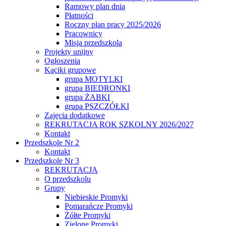
Ramowy plan dnia
Płatności
Roczny plan pracy 2025/2026
Pracownicy
Misja przedszkola
Projekty unijny
Ogłoszenia
Kąciki grupowe
grupa MOTYLKI
grupa BIEDRONKI
grupa ŻABKI
grupa PSZCZÓŁKI
Zajęcia dodatkowe
REKRUTACJA ROK SZKOLNY 2026/2027
Kontakt
Przedszkole Nr 2
Kontakt
Przedszkole Nr 3
REKRUTACJA
O przedszkolu
Grupy
Niebieskie Promyki
Pomarańcze Promyki
Żółte Promyki
Zielone Promyki