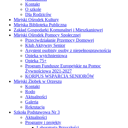
Kontakt
O szkole
Dla Rodziców
Miejski Ośrodek Kultury
Miejska Biblioteka Publiczna
Zakład Gospodarki Komunalnej i Mieszkaniowej
Miejski Ośrodek Pomocy Społecznej
Przeciwdziałanie Przemocy Domowej
Klub Aktywny Senior
Asystent osobisty osoby z niepełnosprawnością
Opieka wytchnieniowa
Opieka 75+
Program Fundusze Europejskie na Pomoc
Żywnościową 2021-2027
KORPUS WSPARCIA SENIORÓW
Miejski Żłobek w Orzeszu
Kontakt
Rodo
Aktualności
Galeria
Rekrutacja
Szkoła Podstawowa Nr 3
Aktualności
Programy i projekty
Laboratoria Przyszłości