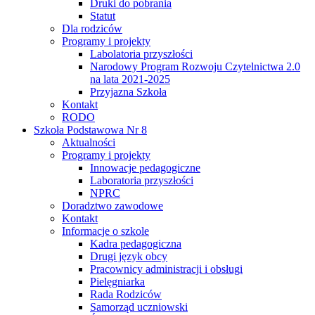
Druki do pobrania
Statut
Dla rodziców
Programy i projekty
Labolatoria przyszłości
Narodowy Program Rozwoju Czytelnictwa 2.0
na lata 2021-2025
Przyjazna Szkoła
Kontakt
RODO
Szkoła Podstawowa Nr 8
Aktualności
Programy i projekty
Innowacje pedagogiczne
Laboratoria przyszłości
NPRC
Doradztwo zawodowe
Kontakt
Informacje o szkole
Kadra pedagogiczna
Drugi język obcy
Pracownicy administracji i obsługi
Pielęgniarka
Rada Rodziców
Samorząd uczniowski