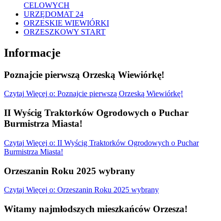
CELOWYCH
URZĘDOMAT 24
ORZESKIE WIEWIÓRKI
ORZESZKOWY START
Informacje
Poznajcie pierwszą Orzeską Wiewiórkę!
Czytaj
Więcej
o: Poznajcie pierwszą Orzeską Wiewiórkę!
II Wyścig Traktorków Ogrodowych o Puchar
Burmistrza Miasta!
Czytaj
Więcej
o: II Wyścig Traktorków Ogrodowych o Puchar
Burmistrza Miasta!
Orzeszanin Roku 2025 wybrany
Czytaj
Więcej
o: Orzeszanin Roku 2025 wybrany
Witamy najmłodszych mieszkańców Orzesza!