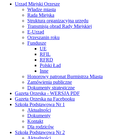
Urząd Miejski Orzesze
Władze miasta
Rada Miejska
Struktura organizacyjna urzędu
Transmisja obrad Rady Miejskiej
E-Urząd
Orzeszanin roku
Fundusze
UE
RFIL
RFRD
Polski Ład
Inne
Honorowy patronat Burmistrza Miasta
Zamówienia publiczne
Dokumenty strategiczne
Gazeta Orzeska - WERSJA PDF
Gazeta Orzeska na Facebooku
Szkoła Podstawowa Nr 1
Aktualności
Dokumenty
Kontakt
Dla rodziców
Szkoła Podstawowa Nr 2
Aktualności