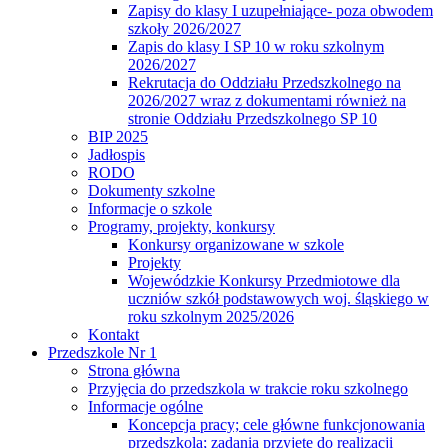
Zapisy do klasy I uzupełniające- poza obwodem
szkoły 2026/2027
Zapis do klasy I SP 10 w roku szkolnym
2026/2027
Rekrutacja do Oddziału Przedszkolnego na
2026/2027 wraz z dokumentami również na
stronie Oddziału Przedszkolnego SP 10
BIP 2025
Jadłospis
RODO
Dokumenty szkolne
Informacje o szkole
Programy, projekty, konkursy
Konkursy organizowane w szkole
Projekty
Wojewódzkie Konkursy Przedmiotowe dla
uczniów szkół podstawowych woj. śląskiego w
roku szkolnym 2025/2026
Kontakt
Przedszkole Nr 1
Strona główna
Przyjęcia do przedszkola w trakcie roku szkolnego
Informacje ogólne
Koncepcja pracy; cele główne funkcjonowania
przedszkola; zadania przyjęte do realizacji