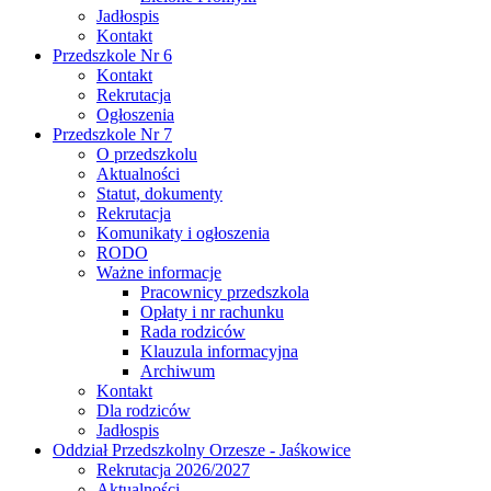
Jadłospis
Kontakt
Przedszkole Nr 6
Kontakt
Rekrutacja
Ogłoszenia
Przedszkole Nr 7
O przedszkolu
Aktualności
Statut, dokumenty
Rekrutacja
Komunikaty i ogłoszenia
RODO
Ważne informacje
Pracownicy przedszkola
Opłaty i nr rachunku
Rada rodziców
Klauzula informacyjna
Archiwum
Kontakt
Dla rodziców
Jadłospis
Oddział Przedszkolny Orzesze - Jaśkowice
Rekrutacja 2026/2027
Aktualności