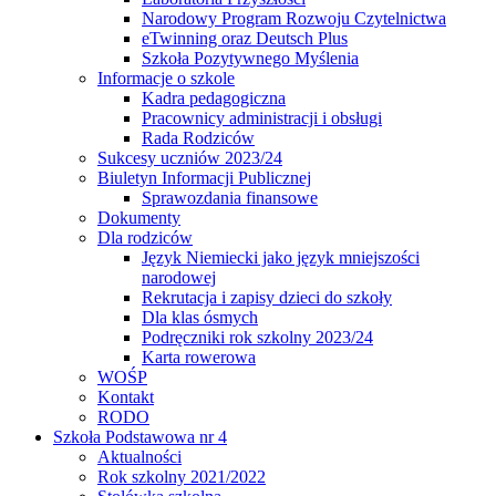
Narodowy Program Rozwoju Czytelnictwa
eTwinning oraz Deutsch Plus
Szkoła Pozytywnego Myślenia
Informacje o szkole
Kadra pedagogiczna
Pracownicy administracji i obsługi
Rada Rodziców
Sukcesy uczniów 2023/24
Biuletyn Informacji Publicznej
Sprawozdania finansowe
Dokumenty
Dla rodziców
Język Niemiecki jako język mniejszości
narodowej
Rekrutacja i zapisy dzieci do szkoły
Dla klas ósmych
Podręczniki rok szkolny 2023/24
Karta rowerowa
WOŚP
Kontakt
RODO
Szkoła Podstawowa nr 4
Aktualności
Rok szkolny 2021/2022