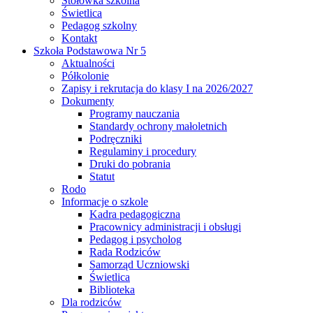
Stołówka szkolna
Świetlica
Pedagog szkolny
Kontakt
Szkoła Podstawowa Nr 5
Aktualności
Półkolonie
Zapisy i rekrutacja do klasy I na 2026/2027
Dokumenty
Programy nauczania
Standardy ochrony małoletnich
Podręczniki
Regulaminy i procedury
Druki do pobrania
Statut
Rodo
Informacje o szkole
Kadra pedagogiczna
Pracownicy administracji i obsługi
Pedagog i psycholog
Rada Rodziców
Samorząd Uczniowski
Świetlica
Biblioteka
Dla rodziców