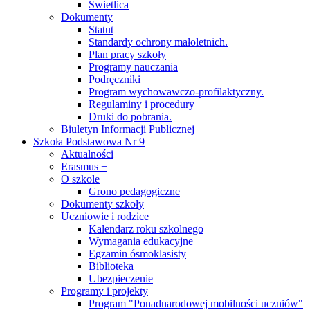
Świetlica
Dokumenty
Statut
Standardy ochrony małoletnich.
Plan pracy szkoły
Programy nauczania
Podręczniki
Program wychowawczo-profilaktyczny.
Regulaminy i procedury
Druki do pobrania.
Biuletyn Informacji Publicznej
Szkoła Podstawowa Nr 9
Aktualności
Erasmus +
O szkole
Grono pedagogiczne
Dokumenty szkoły
Uczniowie i rodzice
Kalendarz roku szkolnego
Wymagania edukacyjne
Egzamin ósmoklasisty
Biblioteka
Ubezpieczenie
Programy i projekty
Program "Ponadnarodowej mobilności uczniów"