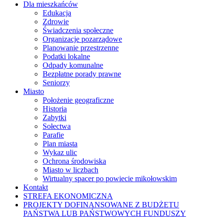
Dla mieszkańców
Edukacja
Zdrowie
Świadczenia społeczne
Organizacje pozarządowe
Planowanie przestrzenne
Podatki lokalne
Odpady komunalne
Bezpłatne porady prawne
Seniorzy
Miasto
Położenie geograficzne
Historia
Zabytki
Sołectwa
Parafie
Plan miasta
Wykaz ulic
Ochrona środowiska
Miasto w liczbach
Wirtualny spacer po powiecie mikołowskim
Kontakt
STREFA EKONOMICZNA
PROJEKTY DOFINANSOWANE Z BUDŻETU
PAŃSTWA LUB PAŃSTWOWYCH FUNDUSZY