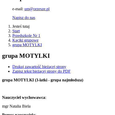
e-mail:
um@orzesze.pl
Napisz do nas
Jesteś tutaj
Start
Przedszkole Nr 1
Kąciki grupowe
grupa MOTYLKI
grupa MOTYLKI
Drukuj zawartość bieżącej strony
Zapisz tekst bieżącej strony do PDF
grupa MOTYLKI (3-latki - grupa najmłodsza)
Nauczyciel wychowawca
:
mgr Natalia Biela
Pomoc nauczyciela
: