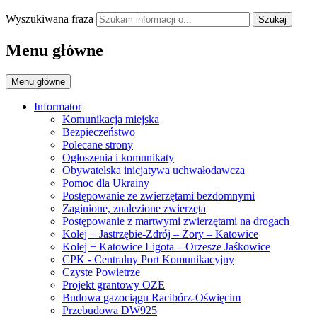
Wyszukiwana fraza
Szukaj
Menu główne
Menu główne
Informator
Komunikacja miejska
Bezpieczeństwo
Polecane strony
Ogłoszenia i komunikaty
Obywatelska inicjatywa uchwałodawcza
Pomoc dla Ukrainy
Postępowanie ze zwierzętami bezdomnymi
Zaginione, znalezione zwierzęta
Postępowanie z martwymi zwierzętami na drogach
Kolej + Jastrzębie-Zdrój – Żory – Katowice
Kolej + Katowice Ligota – Orzesze Jaśkowice
CPK - Centralny Port Komunikacyjny
Czyste Powietrze
Projekt grantowy OZE
Budowa gazociągu Racibórz-Oświęcim
Przebudowa DW925