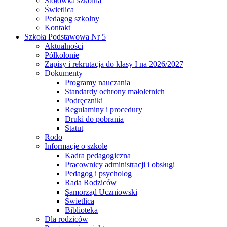
Stołówka szkolna
Świetlica
Pedagog szkolny
Kontakt
Szkoła Podstawowa Nr 5
Aktualności
Półkolonie
Zapisy i rekrutacja do klasy I na 2026/2027
Dokumenty
Programy nauczania
Standardy ochrony małoletnich
Podręczniki
Regulaminy i procedury
Druki do pobrania
Statut
Rodo
Informacje o szkole
Kadra pedagogiczna
Pracownicy administracji i obsługi
Pedagog i psycholog
Rada Rodziców
Samorząd Uczniowski
Świetlica
Biblioteka
Dla rodziców