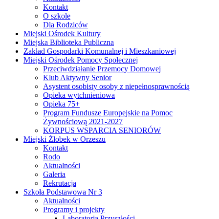
Kontakt
O szkole
Dla Rodziców
Miejski Ośrodek Kultury
Miejska Biblioteka Publiczna
Zakład Gospodarki Komunalnej i Mieszkaniowej
Miejski Ośrodek Pomocy Społecznej
Przeciwdziałanie Przemocy Domowej
Klub Aktywny Senior
Asystent osobisty osoby z niepełnosprawnością
Opieka wytchnieniowa
Opieka 75+
Program Fundusze Europejskie na Pomoc
Żywnościową 2021-2027
KORPUS WSPARCIA SENIORÓW
Miejski Żłobek w Orzeszu
Kontakt
Rodo
Aktualności
Galeria
Rekrutacja
Szkoła Podstawowa Nr 3
Aktualności
Programy i projekty
Laboratoria Przyszłości