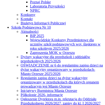
Poznaj Polskę
Laboratoria Przyszłości
NPRC
Konkursy
Kontakt
Biuletyn Informacji Publicznej
Szkoła Podstawowa Nr 10
Aktualności
BIP 2025
Wojewódzkie Konkursy Przedmiotowe dla
uczniów szkół podstawowych woj. śląskiego w
roku szkolnym 2025/2026
Zaproszenia MOK w Orzeszu
Dyżury wakacyjne dla przedszkoli i oddziałów
przedszkolnych 2025/2026
OŚWIADCZENIE nr 6 do regulaminu zapisu dzieci na
dyżur wakacyjny organizowany w przedszkolach-
Miasto Orzesze 2025/2026
Regulamin zapisu dzieci na dyżur wakacyjny
organizowany w przedszkolach dla których organem
prowadzącym jest Miasto Orzesze
Inicjatywy Burmistrza Miasta Orzesze
Półkolonie 2026- informacje
Ogłoszenie Dyrektora m.in. rekrutacja do Oddziału
Przedszkolnego 2026/2027, zapisy do kl. I 2026/2027