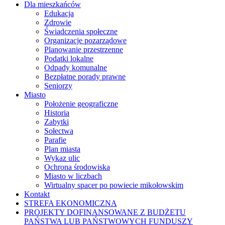
Dla mieszkańców
Edukacja
Zdrowie
Świadczenia społeczne
Organizacje pozarządowe
Planowanie przestrzenne
Podatki lokalne
Odpady komunalne
Bezpłatne porady prawne
Seniorzy
Miasto
Położenie geograficzne
Historia
Zabytki
Sołectwa
Parafie
Plan miasta
Wykaz ulic
Ochrona środowiska
Miasto w liczbach
Wirtualny spacer po powiecie mikołowskim
Kontakt
STREFA EKONOMICZNA
PROJEKTY DOFINANSOWANE Z BUDŻETU
PAŃSTWA LUB PAŃSTWOWYCH FUNDUSZY