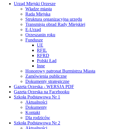
Urząd Miejski Orzesze
Władze miasta
Rada Miejska
Struktura organizacyjna urzędu
Transmisja obrad Rady Miejskiej
E-Urząd
Orzeszanin roku
Fundusze
UE
RFIL
RFRD
Polski Ład
Inne
Honorowy patronat Burmistrza Miasta
Zamówienia publiczne
Dokumenty strategiczne
Gazeta Orzeska - WERSJA PDF
Gazeta Orzeska na Facebooku
Szkoła Podstawowa Nr 1
Aktualności
Dokumenty
Kontakt
Dla rodziców
Szkoła Podstawowa Nr 2
Aktualności