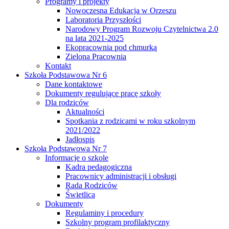
Programy i projekty
Nowoczesna Edukacja w Orzeszu
Laboratoria Przyszłości
Narodowy Program Rozwoju Czytelnictwa 2.0
na lata 2021-2025
Ekopracownia pod chmurką
Zielona Pracownia
Kontakt
Szkoła Podstawowa Nr 6
Dane kontaktowe
Dokumenty regulujące pracę szkoły
Dla rodziców
Aktualności
Spotkania z rodzicami w roku szkolnym
2021/2022
Jadłospis
Szkoła Podstawowa Nr 7
Informacje o szkole
Kadra pedagogiczna
Pracownicy administracji i obsługi
Rada Rodziców
Świetlica
Dokumenty
Regulaminy i procedury
Szkolny program profilaktyczny