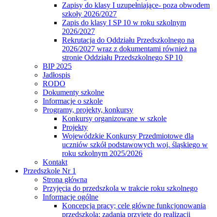
Zapisy do klasy I uzupełniające- poza obwodem
szkoły 2026/2027
Zapis do klasy I SP 10 w roku szkolnym
2026/2027
Rekrutacja do Oddziału Przedszkolnego na
2026/2027 wraz z dokumentami również na
stronie Oddziału Przedszkolnego SP 10
BIP 2025
Jadłospis
RODO
Dokumenty szkolne
Informacje o szkole
Programy, projekty, konkursy
Konkursy organizowane w szkole
Projekty
Wojewódzkie Konkursy Przedmiotowe dla
uczniów szkół podstawowych woj. śląskiego w
roku szkolnym 2025/2026
Kontakt
Przedszkole Nr 1
Strona główna
Przyjęcia do przedszkola w trakcie roku szkolnego
Informacje ogólne
Koncepcja pracy; cele główne funkcjonowania
przedszkola; zadania przyjęte do realizacji