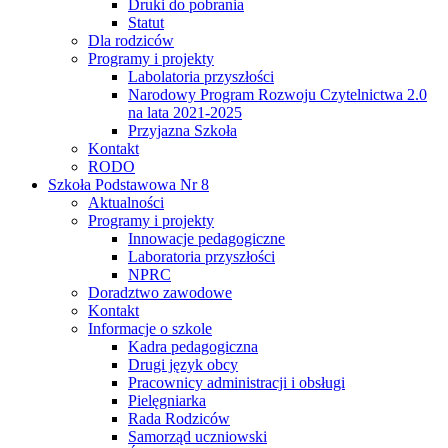
Druki do pobrania
Statut
Dla rodziców
Programy i projekty
Labolatoria przyszłości
Narodowy Program Rozwoju Czytelnictwa 2.0
na lata 2021-2025
Przyjazna Szkoła
Kontakt
RODO
Szkoła Podstawowa Nr 8
Aktualności
Programy i projekty
Innowacje pedagogiczne
Laboratoria przyszłości
NPRC
Doradztwo zawodowe
Kontakt
Informacje o szkole
Kadra pedagogiczna
Drugi język obcy
Pracownicy administracji i obsługi
Pielęgniarka
Rada Rodziców
Samorząd uczniowski