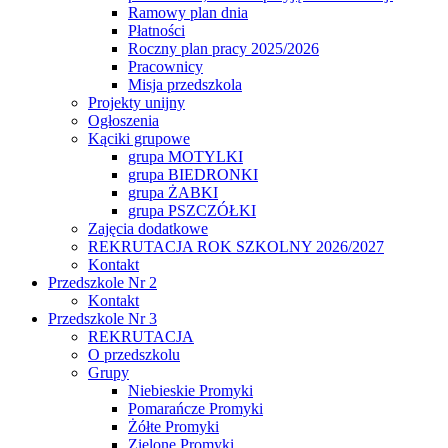
Ramowy plan dnia
Płatności
Roczny plan pracy 2025/2026
Pracownicy
Misja przedszkola
Projekty unijny
Ogłoszenia
Kąciki grupowe
grupa MOTYLKI
grupa BIEDRONKI
grupa ŻABKI
grupa PSZCZÓŁKI
Zajęcia dodatkowe
REKRUTACJA ROK SZKOLNY 2026/2027
Kontakt
Przedszkole Nr 2
Kontakt
Przedszkole Nr 3
REKRUTACJA
O przedszkolu
Grupy
Niebieskie Promyki
Pomarańcze Promyki
Żółte Promyki
Zielone Promyki