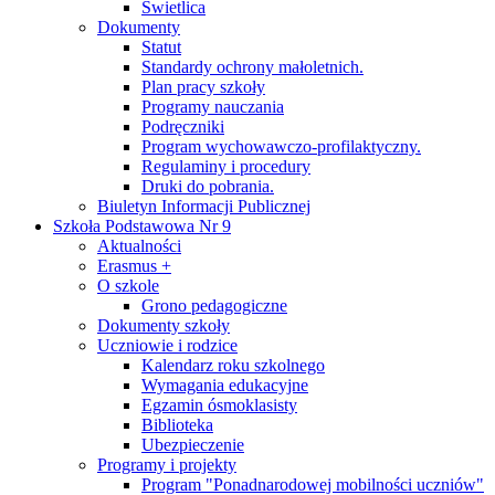
Świetlica
Dokumenty
Statut
Standardy ochrony małoletnich.
Plan pracy szkoły
Programy nauczania
Podręczniki
Program wychowawczo-profilaktyczny.
Regulaminy i procedury
Druki do pobrania.
Biuletyn Informacji Publicznej
Szkoła Podstawowa Nr 9
Aktualności
Erasmus +
O szkole
Grono pedagogiczne
Dokumenty szkoły
Uczniowie i rodzice
Kalendarz roku szkolnego
Wymagania edukacyjne
Egzamin ósmoklasisty
Biblioteka
Ubezpieczenie
Programy i projekty
Program "Ponadnarodowej mobilności uczniów"