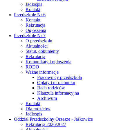
Jadłospis
Kontakt
Przedszkole Nr 6
Kontakt
Rekrutacja
Ogłoszenia
Przedszkole Nr 7
O przedszkolu
Aktualności
Statut, dokumenty
Rekrutacja
Komunikaty i ogłoszenia
RODO
Ważne informacje
Pracownicy przedszkola
Opłaty i nr rachunku
Rada rodziców
Klauzula informacyjna
Archiwum
Kontakt
Dla rodziców
Jadłospis
Oddział Przedszkolny Orzesze - Jaśkowice
Rekrutacja 2026/2027
Aktualności