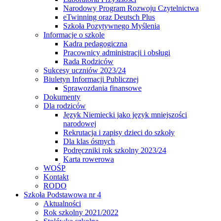
Narodowy Program Rozwoju Czytelnictwa
eTwinning oraz Deutsch Plus
Szkoła Pozytywnego Myślenia
Informacje o szkole
Kadra pedagogiczna
Pracownicy administracji i obsługi
Rada Rodziców
Sukcesy uczniów 2023/24
Biuletyn Informacji Publicznej
Sprawozdania finansowe
Dokumenty
Dla rodziców
Język Niemiecki jako język mniejszości
narodowej
Rekrutacja i zapisy dzieci do szkoły
Dla klas ósmych
Podręczniki rok szkolny 2023/24
Karta rowerowa
WOŚP
Kontakt
RODO
Szkoła Podstawowa nr 4
Aktualności
Rok szkolny 2021/2022