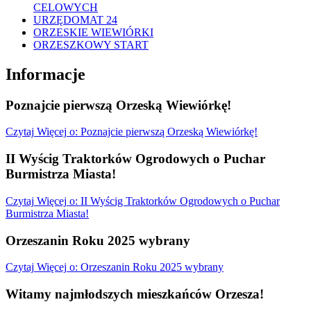
CELOWYCH
URZĘDOMAT 24
ORZESKIE WIEWIÓRKI
ORZESZKOWY START
Informacje
Poznajcie pierwszą Orzeską Wiewiórkę!
Czytaj
Więcej
o: Poznajcie pierwszą Orzeską Wiewiórkę!
II Wyścig Traktorków Ogrodowych o Puchar
Burmistrza Miasta!
Czytaj
Więcej
o: II Wyścig Traktorków Ogrodowych o Puchar
Burmistrza Miasta!
Orzeszanin Roku 2025 wybrany
Czytaj
Więcej
o: Orzeszanin Roku 2025 wybrany
Witamy najmłodszych mieszkańców Orzesza!