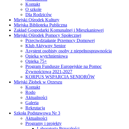
Kontakt
O szkole
Dla Rodziców
Miejski Ośrodek Kultury
Miejska Biblioteka Publiczna
Zakład Gospodarki Komunalnej i Mieszkaniowej
Miejski Ośrodek Pomocy Społecznej
Przeciwdziałanie Przemocy Domowej
Klub Aktywny Senior
Asystent osobisty osoby z niepełnosprawnością
Opieka wytchnieniowa
Opieka 75+
Program Fundusze Europejskie na Pomoc
Żywnościową 2021-2027
KORPUS WSPARCIA SENIORÓW
Miejski Żłobek w Orzeszu
Kontakt
Rodo
Aktualności
Galeria
Rekrutacja
Szkoła Podstawowa Nr 3
Aktualności
Programy i projekty
Laboratoria Przyszłości