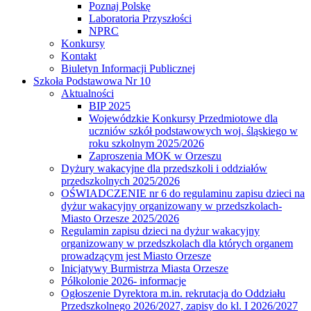
Poznaj Polskę
Laboratoria Przyszłości
NPRC
Konkursy
Kontakt
Biuletyn Informacji Publicznej
Szkoła Podstawowa Nr 10
Aktualności
BIP 2025
Wojewódzkie Konkursy Przedmiotowe dla
uczniów szkół podstawowych woj. śląskiego w
roku szkolnym 2025/2026
Zaproszenia MOK w Orzeszu
Dyżury wakacyjne dla przedszkoli i oddziałów
przedszkolnych 2025/2026
OŚWIADCZENIE nr 6 do regulaminu zapisu dzieci na
dyżur wakacyjny organizowany w przedszkolach-
Miasto Orzesze 2025/2026
Regulamin zapisu dzieci na dyżur wakacyjny
organizowany w przedszkolach dla których organem
prowadzącym jest Miasto Orzesze
Inicjatywy Burmistrza Miasta Orzesze
Półkolonie 2026- informacje
Ogłoszenie Dyrektora m.in. rekrutacja do Oddziału
Przedszkolnego 2026/2027, zapisy do kl. I 2026/2027