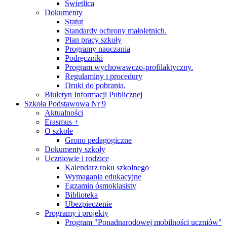
Świetlica
Dokumenty
Statut
Standardy ochrony małoletnich.
Plan pracy szkoły
Programy nauczania
Podręczniki
Program wychowawczo-profilaktyczny.
Regulaminy i procedury
Druki do pobrania.
Biuletyn Informacji Publicznej
Szkoła Podstawowa Nr 9
Aktualności
Erasmus +
O szkole
Grono pedagogiczne
Dokumenty szkoły
Uczniowie i rodzice
Kalendarz roku szkolnego
Wymagania edukacyjne
Egzamin ósmoklasisty
Biblioteka
Ubezpieczenie
Programy i projekty
Program "Ponadnarodowej mobilności uczniów"