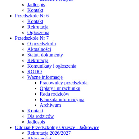
Jadłospis
Kontakt
Przedszkole Nr 6
Kontakt
Rekrutacja
Ogłoszenia
Przedszkole Nr 7
O przedszkolu
Aktualności
Statut, dokumenty
Rekrutacja
Komunikaty i ogłoszenia
RODO
Ważne informacje
Pracownicy przedszkola
Opłaty i nr rachunku
Rada rodziców
Klauzula informacyjna
Archiwum
Kontakt
Dla rodziców
Jadłospis
Oddział Przedszkolny Orzesze - Jaśkowice
Rekrutacja 2026/2027
Aktualności