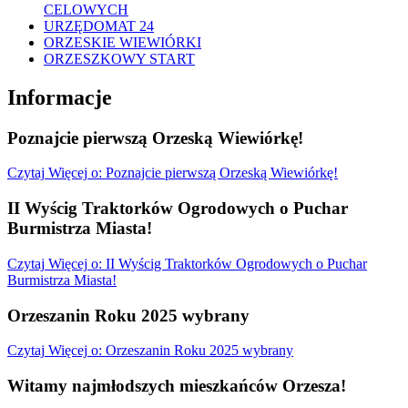
CELOWYCH
URZĘDOMAT 24
ORZESKIE WIEWIÓRKI
ORZESZKOWY START
Informacje
Poznajcie pierwszą Orzeską Wiewiórkę!
Czytaj
Więcej
o: Poznajcie pierwszą Orzeską Wiewiórkę!
II Wyścig Traktorków Ogrodowych o Puchar
Burmistrza Miasta!
Czytaj
Więcej
o: II Wyścig Traktorków Ogrodowych o Puchar
Burmistrza Miasta!
Orzeszanin Roku 2025 wybrany
Czytaj
Więcej
o: Orzeszanin Roku 2025 wybrany
Witamy najmłodszych mieszkańców Orzesza!