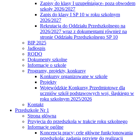
Zapisy do klasy I uzupełniające- poza obwodem
szkoły 2026/2027
Zapis do klasy I SP 10 w roku szkolnym
2026/2027
Rekrutacja do Oddziału Przedszkolnego na
2026/2027 wraz z dokumentami również na
stronie Oddziału Przedszkolnego SP 10
BIP 2025
Jadłospis
RODO
Dokumenty szkolne
Informacje o szkole
Programy, projekty, konkursy
Konkursy organizowane w szkole
Projekty
Wojewódzkie Konkursy Przedmiotowe dla
uczniów szkół podstawowych woj. śląskiego w
roku szkolnym 2025/2026
Kontakt
Przedszkole Nr 1
Strona główna
Przyjęcia do przedszkola w trakcie roku szkolnego
Informacje ogólne
Koncepcja pracy; cele główne funkcjonowania
przedszkola; zadania przyjęte do realizacji