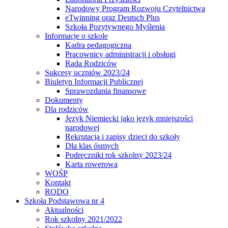
Narodowy Program Rozwoju Czytelnictwa
eTwinning oraz Deutsch Plus
Szkoła Pozytywnego Myślenia
Informacje o szkole
Kadra pedagogiczna
Pracownicy administracji i obsługi
Rada Rodziców
Sukcesy uczniów 2023/24
Biuletyn Informacji Publicznej
Sprawozdania finansowe
Dokumenty
Dla rodziców
Język Niemiecki jako język mniejszości
narodowej
Rekrutacja i zapisy dzieci do szkoły
Dla klas ósmych
Podręczniki rok szkolny 2023/24
Karta rowerowa
WOŚP
Kontakt
RODO
Szkoła Podstawowa nr 4
Aktualności
Rok szkolny 2021/2022