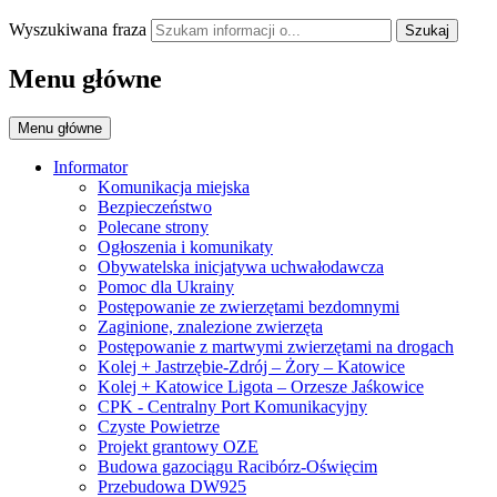
Wyszukiwana fraza
Szukaj
Menu główne
Menu główne
Informator
Komunikacja miejska
Bezpieczeństwo
Polecane strony
Ogłoszenia i komunikaty
Obywatelska inicjatywa uchwałodawcza
Pomoc dla Ukrainy
Postępowanie ze zwierzętami bezdomnymi
Zaginione, znalezione zwierzęta
Postępowanie z martwymi zwierzętami na drogach
Kolej + Jastrzębie-Zdrój – Żory – Katowice
Kolej + Katowice Ligota – Orzesze Jaśkowice
CPK - Centralny Port Komunikacyjny
Czyste Powietrze
Projekt grantowy OZE
Budowa gazociągu Racibórz-Oświęcim
Przebudowa DW925