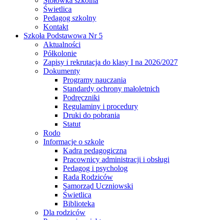
Stołówka szkolna
Świetlica
Pedagog szkolny
Kontakt
Szkoła Podstawowa Nr 5
Aktualności
Półkolonie
Zapisy i rekrutacja do klasy I na 2026/2027
Dokumenty
Programy nauczania
Standardy ochrony małoletnich
Podręczniki
Regulaminy i procedury
Druki do pobrania
Statut
Rodo
Informacje o szkole
Kadra pedagogiczna
Pracownicy administracji i obsługi
Pedagog i psycholog
Rada Rodziców
Samorząd Uczniowski
Świetlica
Biblioteka
Dla rodziców