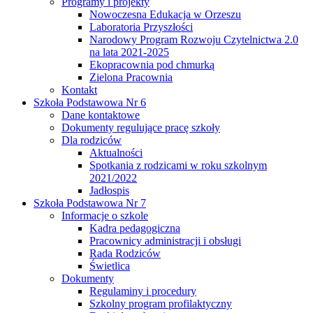
Programy i projekty
Nowoczesna Edukacja w Orzeszu
Laboratoria Przyszłości
Narodowy Program Rozwoju Czytelnictwa 2.0
na lata 2021-2025
Ekopracownia pod chmurką
Zielona Pracownia
Kontakt
Szkoła Podstawowa Nr 6
Dane kontaktowe
Dokumenty regulujące pracę szkoły
Dla rodziców
Aktualności
Spotkania z rodzicami w roku szkolnym
2021/2022
Jadłospis
Szkoła Podstawowa Nr 7
Informacje o szkole
Kadra pedagogiczna
Pracownicy administracji i obsługi
Rada Rodziców
Świetlica
Dokumenty
Regulaminy i procedury
Szkolny program profilaktyczny