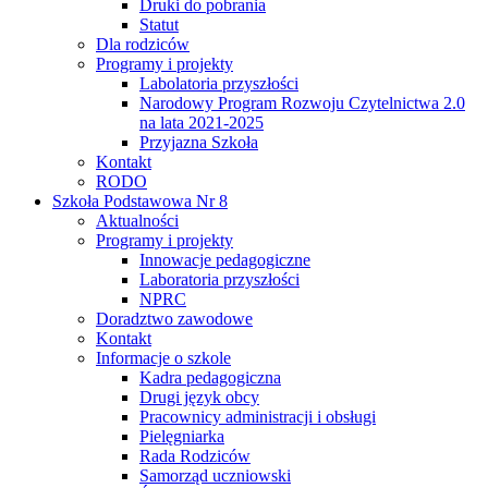
Druki do pobrania
Statut
Dla rodziców
Programy i projekty
Labolatoria przyszłości
Narodowy Program Rozwoju Czytelnictwa 2.0
na lata 2021-2025
Przyjazna Szkoła
Kontakt
RODO
Szkoła Podstawowa Nr 8
Aktualności
Programy i projekty
Innowacje pedagogiczne
Laboratoria przyszłości
NPRC
Doradztwo zawodowe
Kontakt
Informacje o szkole
Kadra pedagogiczna
Drugi język obcy
Pracownicy administracji i obsługi
Pielęgniarka
Rada Rodziców
Samorząd uczniowski