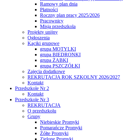
Ramowy plan dnia
Płatności
Roczny plan pracy 2025/2026
Pracownicy
Misja przedszkola
Projekty unijny
Ogłoszenia
Kąciki grupowe
grupa MOTYLKI
grupa BIEDRONKI
grupa ŻABKI
grupa PSZCZÓŁKI
Zajęcia dodatkowe
REKRUTACJA ROK SZKOLNY 2026/2027
Kontakt
Przedszkole Nr 2
Kontakt
Przedszkole Nr 3
REKRUTACJA
O przedszkolu
Grupy
Niebieskie Promyki
Pomarańcze Promyki
Żółte Promyki
Zielone Promyki