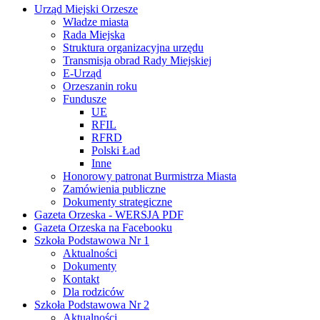
Urząd Miejski Orzesze
Władze miasta
Rada Miejska
Struktura organizacyjna urzędu
Transmisja obrad Rady Miejskiej
E-Urząd
Orzeszanin roku
Fundusze
UE
RFIL
RFRD
Polski Ład
Inne
Honorowy patronat Burmistrza Miasta
Zamówienia publiczne
Dokumenty strategiczne
Gazeta Orzeska - WERSJA PDF
Gazeta Orzeska na Facebooku
Szkoła Podstawowa Nr 1
Aktualności
Dokumenty
Kontakt
Dla rodziców
Szkoła Podstawowa Nr 2
Aktualności