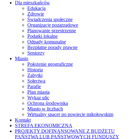
Dla mieszkańców
Edukacja
Zdrowie
Świadczenia społeczne
Organizacje pozarządowe
Planowanie przestrzenne
Podatki lokalne
Odpady komunalne
Bezpłatne porady prawne
Seniorzy
Miasto
Położenie geograficzne
Historia
Zabytki
Sołectwa
Parafie
Plan miasta
Wykaz ulic
Ochrona środowiska
Miasto w liczbach
Wirtualny spacer po powiecie mikołowskim
Kontakt
STREFA EKONOMICZNA
PROJEKTY DOFINANSOWANE Z BUDŻETU
PAŃSTWA LUB PAŃSTWOWYCH FUNDUSZY