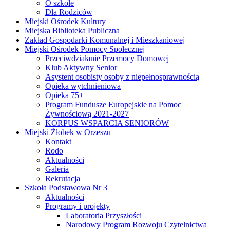
O szkole
Dla Rodziców
Miejski Ośrodek Kultury
Miejska Biblioteka Publiczna
Zakład Gospodarki Komunalnej i Mieszkaniowej
Miejski Ośrodek Pomocy Społecznej
Przeciwdziałanie Przemocy Domowej
Klub Aktywny Senior
Asystent osobisty osoby z niepełnosprawnością
Opieka wytchnieniowa
Opieka 75+
Program Fundusze Europejskie na Pomoc
Żywnościową 2021-2027
KORPUS WSPARCIA SENIORÓW
Miejski Żłobek w Orzeszu
Kontakt
Rodo
Aktualności
Galeria
Rekrutacja
Szkoła Podstawowa Nr 3
Aktualności
Programy i projekty
Laboratoria Przyszłości
Narodowy Program Rozwoju Czytelnictwa