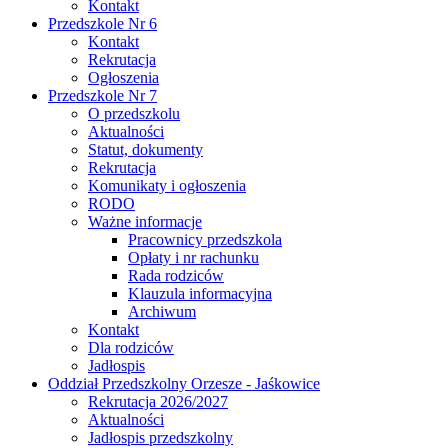
Kontakt
Przedszkole Nr 6
Kontakt
Rekrutacja
Ogłoszenia
Przedszkole Nr 7
O przedszkolu
Aktualności
Statut, dokumenty
Rekrutacja
Komunikaty i ogłoszenia
RODO
Ważne informacje
Pracownicy przedszkola
Opłaty i nr rachunku
Rada rodziców
Klauzula informacyjna
Archiwum
Kontakt
Dla rodziców
Jadłospis
Oddział Przedszkolny Orzesze - Jaśkowice
Rekrutacja 2026/2027
Aktualności
Jadłospis przedszkolny