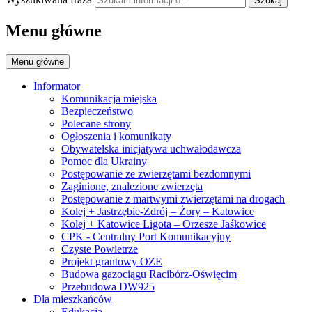
Szukaj
Menu główne
Menu główne
Informator
Komunikacja miejska
Bezpieczeństwo
Polecane strony
Ogłoszenia i komunikaty
Obywatelska inicjatywa uchwałodawcza
Pomoc dla Ukrainy
Postępowanie ze zwierzętami bezdomnymi
Zaginione, znalezione zwierzęta
Postępowanie z martwymi zwierzętami na drogach
Kolej + Jastrzębie-Zdrój – Żory – Katowice
Kolej + Katowice Ligota – Orzesze Jaśkowice
CPK - Centralny Port Komunikacyjny
Czyste Powietrze
Projekt grantowy OZE
Budowa gazociągu Racibórz-Oświęcim
Przebudowa DW925
Dla mieszkańców
Edukacja