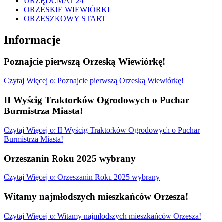
URZĘDOMAT 24
ORZESKIE WIEWIÓRKI
ORZESZKOWY START
Informacje
Poznajcie pierwszą Orzeską Wiewiórkę!
Czytaj
Więcej
o: Poznajcie pierwszą Orzeską Wiewiórkę!
II Wyścig Traktorków Ogrodowych o Puchar
Burmistrza Miasta!
Czytaj
Więcej
o: II Wyścig Traktorków Ogrodowych o Puchar
Burmistrza Miasta!
Orzeszanin Roku 2025 wybrany
Czytaj
Więcej
o: Orzeszanin Roku 2025 wybrany
Witamy najmłodszych mieszkańców Orzesza!
Czytaj
Więcej
o: Witamy najmłodszych mieszkańców Orzesza!