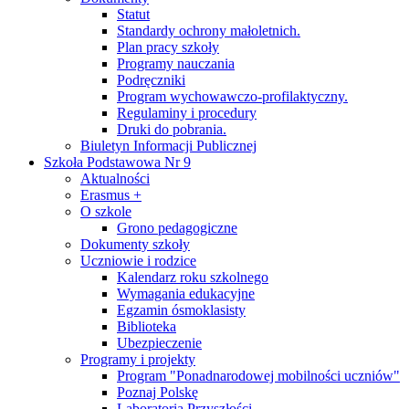
Statut
Standardy ochrony małoletnich.
Plan pracy szkoły
Programy nauczania
Podręczniki
Program wychowawczo-profilaktyczny.
Regulaminy i procedury
Druki do pobrania.
Biuletyn Informacji Publicznej
Szkoła Podstawowa Nr 9
Aktualności
Erasmus +
O szkole
Grono pedagogiczne
Dokumenty szkoły
Uczniowie i rodzice
Kalendarz roku szkolnego
Wymagania edukacyjne
Egzamin ósmoklasisty
Biblioteka
Ubezpieczenie
Programy i projekty
Program "Ponadnarodowej mobilności uczniów"
Poznaj Polskę
Laboratoria Przyszłości