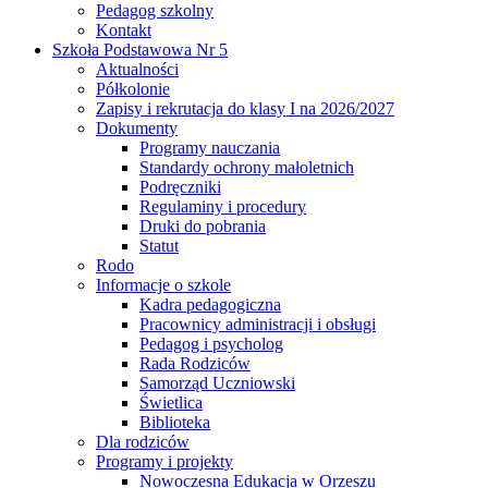
Pedagog szkolny
Kontakt
Szkoła Podstawowa Nr 5
Aktualności
Półkolonie
Zapisy i rekrutacja do klasy I na 2026/2027
Dokumenty
Programy nauczania
Standardy ochrony małoletnich
Podręczniki
Regulaminy i procedury
Druki do pobrania
Statut
Rodo
Informacje o szkole
Kadra pedagogiczna
Pracownicy administracji i obsługi
Pedagog i psycholog
Rada Rodziców
Samorząd Uczniowski
Świetlica
Biblioteka
Dla rodziców
Programy i projekty
Nowoczesna Edukacja w Orzeszu