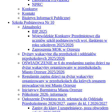
NPRC
Konkursy
Kontakt
Biuletyn Informacji Publicznej
Szkoła Podstawowa Nr 10
Aktualności
BIP 2025
Wojewódzkie Konkursy Przedmiotowe dla
uczniów szkół podstawowych woj. śląskiego w
roku szkolnym 2025/2026
Zaproszenia MOK w Orzeszu
Dyżury wakacyjne dla przedszkoli i oddziałów
przedszkolnych 2025/2026
OŚWIADCZENIE nr 6 do regulaminu zapisu dzieci na
dyżur wakacyjny organizowany w przedszkolach-
Miasto Orzesze 2025/2026
Regulamin zapisu dzieci na dyżur wakacyjny
organizowany w przedszkolach dla których organem
prowadzącym jest Miasto Orzesze
Inicjatywy Burmistrza Miasta Orzesze
Półkolonie 2026- informacje
Ogłoszenie Dyrektora m.in. rekrutacja do Oddziału
Przedszkolnego 2026/2027, zapisy do kl. I 2026/2027
Zapisy do klasy I uzupełniające- poza obwodem