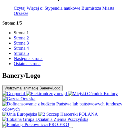
Czytaj
Więcej
o: Stypendia naukowe Burmistrza Miasta
Orzesze
Strona:
1
/5
Strona
1
Strona
2
Strona
3
Strona
4
Strona
5
Następna strona
Ostatnia strona
Banery/Logo
Wstrzymaj
animację Banery/Logo