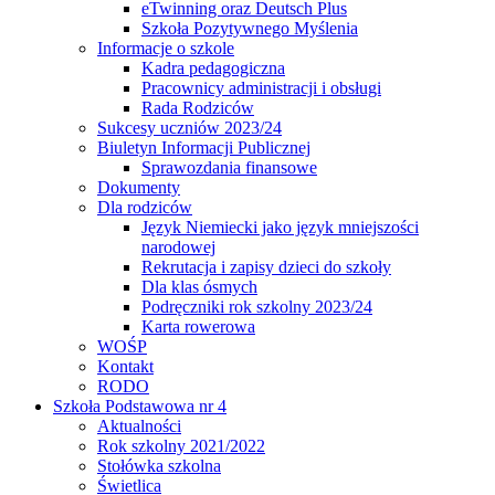
eTwinning oraz Deutsch Plus
Szkoła Pozytywnego Myślenia
Informacje o szkole
Kadra pedagogiczna
Pracownicy administracji i obsługi
Rada Rodziców
Sukcesy uczniów 2023/24
Biuletyn Informacji Publicznej
Sprawozdania finansowe
Dokumenty
Dla rodziców
Język Niemiecki jako język mniejszości
narodowej
Rekrutacja i zapisy dzieci do szkoły
Dla klas ósmych
Podręczniki rok szkolny 2023/24
Karta rowerowa
WOŚP
Kontakt
RODO
Szkoła Podstawowa nr 4
Aktualności
Rok szkolny 2021/2022
Stołówka szkolna
Świetlica