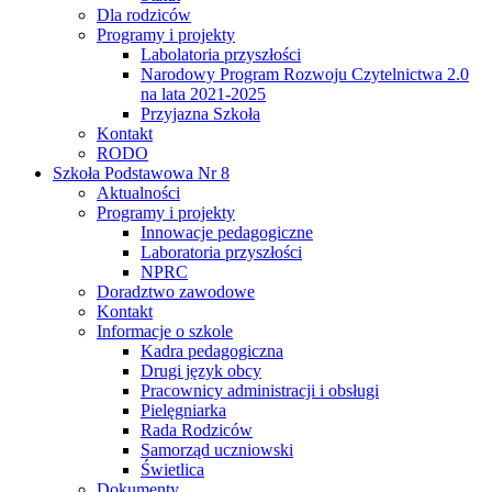
Dla rodziców
Programy i projekty
Labolatoria przyszłości
Narodowy Program Rozwoju Czytelnictwa 2.0
na lata 2021-2025
Przyjazna Szkoła
Kontakt
RODO
Szkoła Podstawowa Nr 8
Aktualności
Programy i projekty
Innowacje pedagogiczne
Laboratoria przyszłości
NPRC
Doradztwo zawodowe
Kontakt
Informacje o szkole
Kadra pedagogiczna
Drugi język obcy
Pracownicy administracji i obsługi
Pielęgniarka
Rada Rodziców
Samorząd uczniowski
Świetlica
Dokumenty