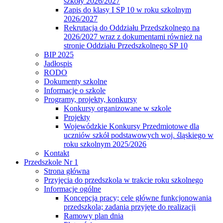
szkoły 2026/2027
Zapis do klasy I SP 10 w roku szkolnym
2026/2027
Rekrutacja do Oddziału Przedszkolnego na
2026/2027 wraz z dokumentami również na
stronie Oddziału Przedszkolnego SP 10
BIP 2025
Jadłospis
RODO
Dokumenty szkolne
Informacje o szkole
Programy, projekty, konkursy
Konkursy organizowane w szkole
Projekty
Wojewódzkie Konkursy Przedmiotowe dla
uczniów szkół podstawowych woj. śląskiego w
roku szkolnym 2025/2026
Kontakt
Przedszkole Nr 1
Strona główna
Przyjęcia do przedszkola w trakcie roku szkolnego
Informacje ogólne
Koncepcja pracy; cele główne funkcjonowania
przedszkola; zadania przyjęte do realizacji
Ramowy plan dnia