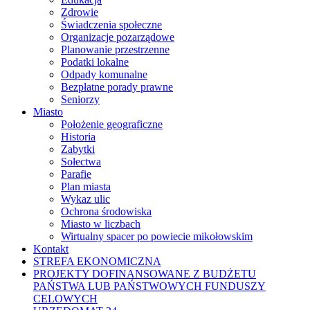
Zdrowie
Świadczenia społeczne
Organizacje pozarządowe
Planowanie przestrzenne
Podatki lokalne
Odpady komunalne
Bezpłatne porady prawne
Seniorzy
Miasto
Położenie geograficzne
Historia
Zabytki
Sołectwa
Parafie
Plan miasta
Wykaz ulic
Ochrona środowiska
Miasto w liczbach
Wirtualny spacer po powiecie mikołowskim
Kontakt
STREFA EKONOMICZNA
PROJEKTY DOFINANSOWANE Z BUDŻETU
PAŃSTWA LUB PAŃSTWOWYCH FUNDUSZY
CELOWYCH