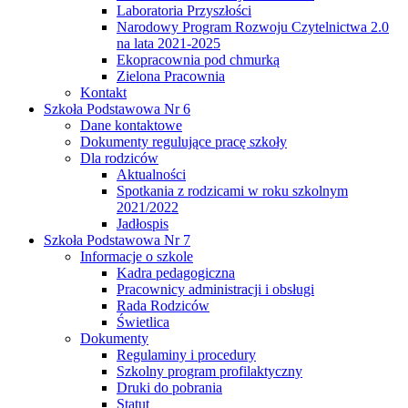
Laboratoria Przyszłości
Narodowy Program Rozwoju Czytelnictwa 2.0
na lata 2021-2025
Ekopracownia pod chmurką
Zielona Pracownia
Kontakt
Szkoła Podstawowa Nr 6
Dane kontaktowe
Dokumenty regulujące pracę szkoły
Dla rodziców
Aktualności
Spotkania z rodzicami w roku szkolnym
2021/2022
Jadłospis
Szkoła Podstawowa Nr 7
Informacje o szkole
Kadra pedagogiczna
Pracownicy administracji i obsługi
Rada Rodziców
Świetlica
Dokumenty
Regulaminy i procedury
Szkolny program profilaktyczny
Druki do pobrania
Statut