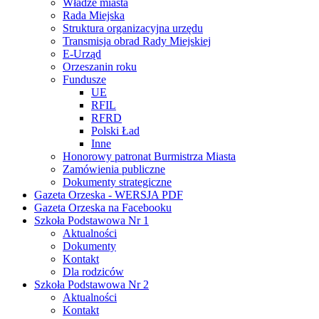
Władze miasta
Rada Miejska
Struktura organizacyjna urzędu
Transmisja obrad Rady Miejskiej
E-Urząd
Orzeszanin roku
Fundusze
UE
RFIL
RFRD
Polski Ład
Inne
Honorowy patronat Burmistrza Miasta
Zamówienia publiczne
Dokumenty strategiczne
Gazeta Orzeska - WERSJA PDF
Gazeta Orzeska na Facebooku
Szkoła Podstawowa Nr 1
Aktualności
Dokumenty
Kontakt
Dla rodziców
Szkoła Podstawowa Nr 2
Aktualności
Kontakt