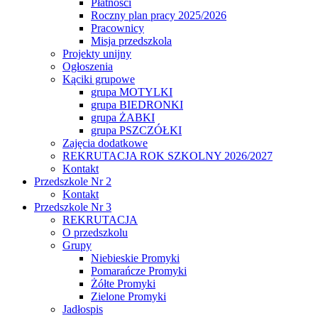
Płatności
Roczny plan pracy 2025/2026
Pracownicy
Misja przedszkola
Projekty unijny
Ogłoszenia
Kąciki grupowe
grupa MOTYLKI
grupa BIEDRONKI
grupa ŻABKI
grupa PSZCZÓŁKI
Zajęcia dodatkowe
REKRUTACJA ROK SZKOLNY 2026/2027
Kontakt
Przedszkole Nr 2
Kontakt
Przedszkole Nr 3
REKRUTACJA
O przedszkolu
Grupy
Niebieskie Promyki
Pomarańcze Promyki
Żółte Promyki
Zielone Promyki
Jadłospis