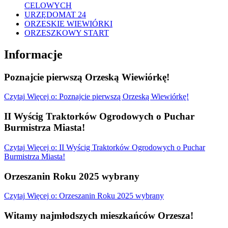
CELOWYCH
URZĘDOMAT 24
ORZESKIE WIEWIÓRKI
ORZESZKOWY START
Informacje
Poznajcie pierwszą Orzeską Wiewiórkę!
Czytaj
Więcej
o: Poznajcie pierwszą Orzeską Wiewiórkę!
II Wyścig Traktorków Ogrodowych o Puchar
Burmistrza Miasta!
Czytaj
Więcej
o: II Wyścig Traktorków Ogrodowych o Puchar
Burmistrza Miasta!
Orzeszanin Roku 2025 wybrany
Czytaj
Więcej
o: Orzeszanin Roku 2025 wybrany
Witamy najmłodszych mieszkańców Orzesza!