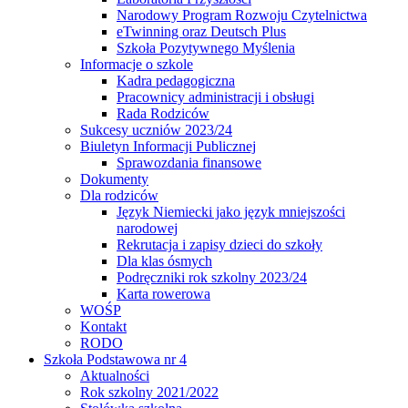
Narodowy Program Rozwoju Czytelnictwa
eTwinning oraz Deutsch Plus
Szkoła Pozytywnego Myślenia
Informacje o szkole
Kadra pedagogiczna
Pracownicy administracji i obsługi
Rada Rodziców
Sukcesy uczniów 2023/24
Biuletyn Informacji Publicznej
Sprawozdania finansowe
Dokumenty
Dla rodziców
Język Niemiecki jako język mniejszości
narodowej
Rekrutacja i zapisy dzieci do szkoły
Dla klas ósmych
Podręczniki rok szkolny 2023/24
Karta rowerowa
WOŚP
Kontakt
RODO
Szkoła Podstawowa nr 4
Aktualności
Rok szkolny 2021/2022