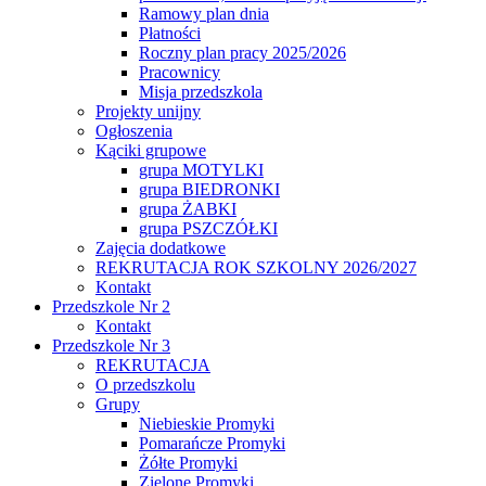
Ramowy plan dnia
Płatności
Roczny plan pracy 2025/2026
Pracownicy
Misja przedszkola
Projekty unijny
Ogłoszenia
Kąciki grupowe
grupa MOTYLKI
grupa BIEDRONKI
grupa ŻABKI
grupa PSZCZÓŁKI
Zajęcia dodatkowe
REKRUTACJA ROK SZKOLNY 2026/2027
Kontakt
Przedszkole Nr 2
Kontakt
Przedszkole Nr 3
REKRUTACJA
O przedszkolu
Grupy
Niebieskie Promyki
Pomarańcze Promyki
Żółte Promyki
Zielone Promyki