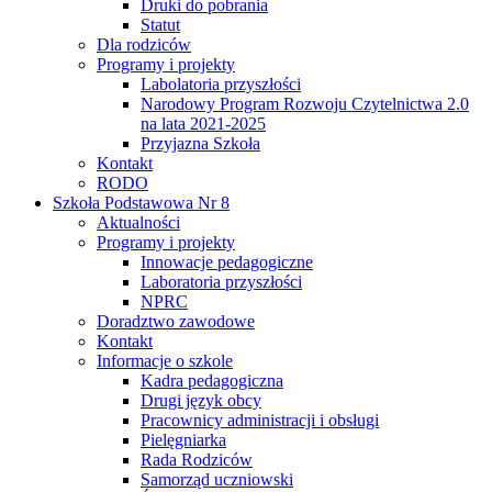
Druki do pobrania
Statut
Dla rodziców
Programy i projekty
Labolatoria przyszłości
Narodowy Program Rozwoju Czytelnictwa 2.0
na lata 2021-2025
Przyjazna Szkoła
Kontakt
RODO
Szkoła Podstawowa Nr 8
Aktualności
Programy i projekty
Innowacje pedagogiczne
Laboratoria przyszłości
NPRC
Doradztwo zawodowe
Kontakt
Informacje o szkole
Kadra pedagogiczna
Drugi język obcy
Pracownicy administracji i obsługi
Pielęgniarka
Rada Rodziców
Samorząd uczniowski