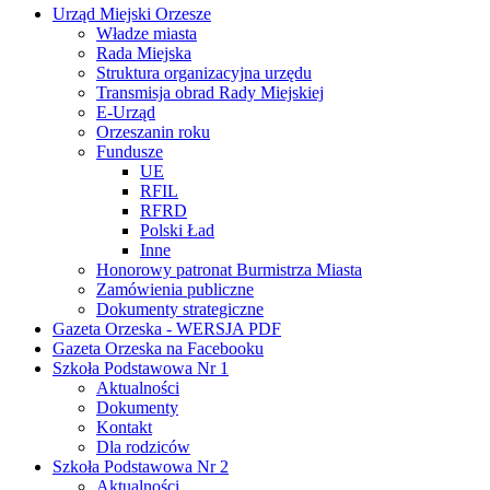
Urząd Miejski Orzesze
Władze miasta
Rada Miejska
Struktura organizacyjna urzędu
Transmisja obrad Rady Miejskiej
E-Urząd
Orzeszanin roku
Fundusze
UE
RFIL
RFRD
Polski Ład
Inne
Honorowy patronat Burmistrza Miasta
Zamówienia publiczne
Dokumenty strategiczne
Gazeta Orzeska - WERSJA PDF
Gazeta Orzeska na Facebooku
Szkoła Podstawowa Nr 1
Aktualności
Dokumenty
Kontakt
Dla rodziców
Szkoła Podstawowa Nr 2
Aktualności