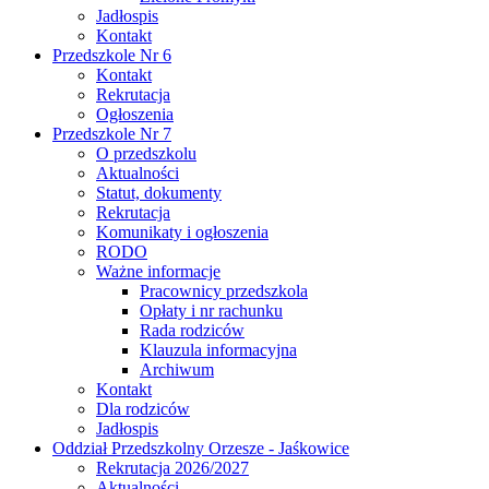
Jadłospis
Kontakt
Przedszkole Nr 6
Kontakt
Rekrutacja
Ogłoszenia
Przedszkole Nr 7
O przedszkolu
Aktualności
Statut, dokumenty
Rekrutacja
Komunikaty i ogłoszenia
RODO
Ważne informacje
Pracownicy przedszkola
Opłaty i nr rachunku
Rada rodziców
Klauzula informacyjna
Archiwum
Kontakt
Dla rodziców
Jadłospis
Oddział Przedszkolny Orzesze - Jaśkowice
Rekrutacja 2026/2027
Aktualności