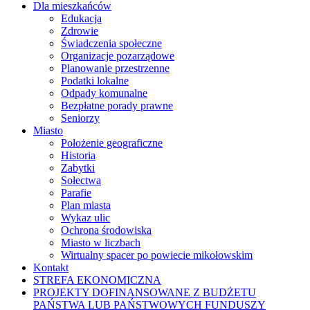
Dla mieszkańców
Edukacja
Zdrowie
Świadczenia społeczne
Organizacje pozarządowe
Planowanie przestrzenne
Podatki lokalne
Odpady komunalne
Bezpłatne porady prawne
Seniorzy
Miasto
Położenie geograficzne
Historia
Zabytki
Sołectwa
Parafie
Plan miasta
Wykaz ulic
Ochrona środowiska
Miasto w liczbach
Wirtualny spacer po powiecie mikołowskim
Kontakt
STREFA EKONOMICZNA
PROJEKTY DOFINANSOWANE Z BUDŻETU
PAŃSTWA LUB PAŃSTWOWYCH FUNDUSZY