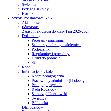
Stołówka szkolna
Świetlica
Pedagog szkolny
Kontakt
Szkoła Podstawowa Nr 5
Aktualności
Półkolonie
Zapisy i rekrutacja do klasy I na 2026/2027
Dokumenty
Programy nauczania
Standardy ochrony małoletnich
Podręczniki
Regulaminy i procedury
Druki do pobrania
Statut
Rodo
Informacje o szkole
Kadra pedagogiczna
Pracownicy administracji i obsługi
Pedagog i psycholog
Rada Rodziców
Samorząd Uczniowski
Świetlica
Biblioteka
Dla rodziców