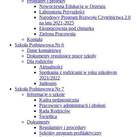
Programy i projekty
Nowoczesna Edukacja w Orzeszu
Laboratoria Przyszłości
Narodowy Program Rozwoju Czytelnictwa 2.0
na lata 2021-2025
Ekopracownia pod chmurką
Zielona Pracownia
Kontakt
Szkoła Podstawowa Nr 6
Dane kontaktowe
Dokumenty regulujące pracę szkoły
Dla rodziców
Aktualności
Spotkania z rodzicami w roku szkolnym
2021/2022
Jadłospis
Szkoła Podstawowa Nr 7
Informacje o szkole
Kadra pedagogiczna
Pracownicy administracji i obsługi
Rada Rodziców
Świetlica
Dokumenty
Regulaminy i procedury
Szkolny program profilaktyczny