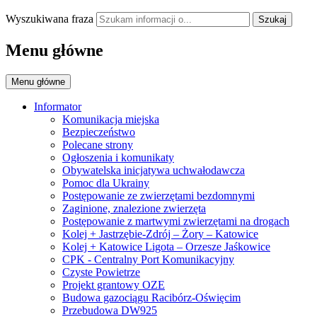
Wyszukiwana fraza
Szukaj
Menu główne
Menu główne
Informator
Komunikacja miejska
Bezpieczeństwo
Polecane strony
Ogłoszenia i komunikaty
Obywatelska inicjatywa uchwałodawcza
Pomoc dla Ukrainy
Postępowanie ze zwierzętami bezdomnymi
Zaginione, znalezione zwierzęta
Postępowanie z martwymi zwierzętami na drogach
Kolej + Jastrzębie-Zdrój – Żory – Katowice
Kolej + Katowice Ligota – Orzesze Jaśkowice
CPK - Centralny Port Komunikacyjny
Czyste Powietrze
Projekt grantowy OZE
Budowa gazociągu Racibórz-Oświęcim
Przebudowa DW925