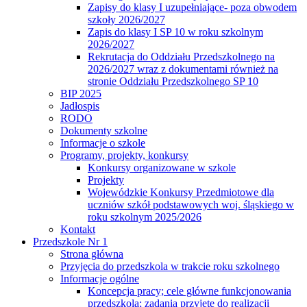
Zapisy do klasy I uzupełniające- poza obwodem
szkoły 2026/2027
Zapis do klasy I SP 10 w roku szkolnym
2026/2027
Rekrutacja do Oddziału Przedszkolnego na
2026/2027 wraz z dokumentami również na
stronie Oddziału Przedszkolnego SP 10
BIP 2025
Jadłospis
RODO
Dokumenty szkolne
Informacje o szkole
Programy, projekty, konkursy
Konkursy organizowane w szkole
Projekty
Wojewódzkie Konkursy Przedmiotowe dla
uczniów szkół podstawowych woj. śląskiego w
roku szkolnym 2025/2026
Kontakt
Przedszkole Nr 1
Strona główna
Przyjęcia do przedszkola w trakcie roku szkolnego
Informacje ogólne
Koncepcja pracy; cele główne funkcjonowania
przedszkola; zadania przyjęte do realizacji