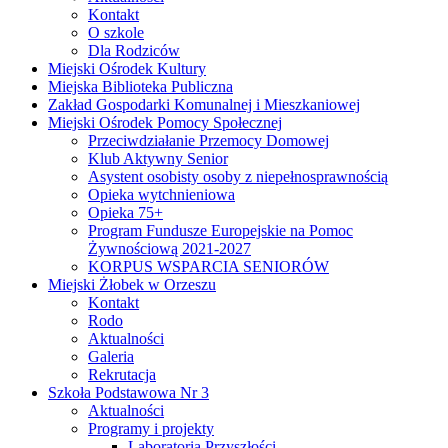
Kontakt
O szkole
Dla Rodziców
Miejski Ośrodek Kultury
Miejska Biblioteka Publiczna
Zakład Gospodarki Komunalnej i Mieszkaniowej
Miejski Ośrodek Pomocy Społecznej
Przeciwdziałanie Przemocy Domowej
Klub Aktywny Senior
Asystent osobisty osoby z niepełnosprawnością
Opieka wytchnieniowa
Opieka 75+
Program Fundusze Europejskie na Pomoc
Żywnościową 2021-2027
KORPUS WSPARCIA SENIORÓW
Miejski Żłobek w Orzeszu
Kontakt
Rodo
Aktualności
Galeria
Rekrutacja
Szkoła Podstawowa Nr 3
Aktualności
Programy i projekty
Laboratoria Przyszłości