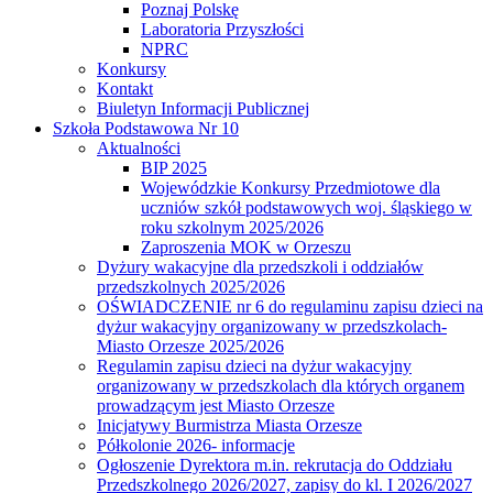
Poznaj Polskę
Laboratoria Przyszłości
NPRC
Konkursy
Kontakt
Biuletyn Informacji Publicznej
Szkoła Podstawowa Nr 10
Aktualności
BIP 2025
Wojewódzkie Konkursy Przedmiotowe dla
uczniów szkół podstawowych woj. śląskiego w
roku szkolnym 2025/2026
Zaproszenia MOK w Orzeszu
Dyżury wakacyjne dla przedszkoli i oddziałów
przedszkolnych 2025/2026
OŚWIADCZENIE nr 6 do regulaminu zapisu dzieci na
dyżur wakacyjny organizowany w przedszkolach-
Miasto Orzesze 2025/2026
Regulamin zapisu dzieci na dyżur wakacyjny
organizowany w przedszkolach dla których organem
prowadzącym jest Miasto Orzesze
Inicjatywy Burmistrza Miasta Orzesze
Półkolonie 2026- informacje
Ogłoszenie Dyrektora m.in. rekrutacja do Oddziału
Przedszkolnego 2026/2027, zapisy do kl. I 2026/2027