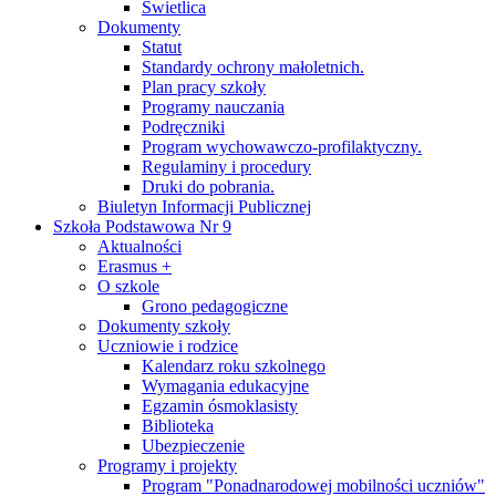
Świetlica
Dokumenty
Statut
Standardy ochrony małoletnich.
Plan pracy szkoły
Programy nauczania
Podręczniki
Program wychowawczo-profilaktyczny.
Regulaminy i procedury
Druki do pobrania.
Biuletyn Informacji Publicznej
Szkoła Podstawowa Nr 9
Aktualności
Erasmus +
O szkole
Grono pedagogiczne
Dokumenty szkoły
Uczniowie i rodzice
Kalendarz roku szkolnego
Wymagania edukacyjne
Egzamin ósmoklasisty
Biblioteka
Ubezpieczenie
Programy i projekty
Program "Ponadnarodowej mobilności uczniów"