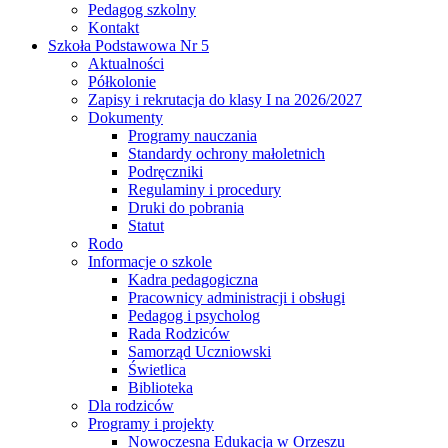
Pedagog szkolny
Kontakt
Szkoła Podstawowa Nr 5
Aktualności
Półkolonie
Zapisy i rekrutacja do klasy I na 2026/2027
Dokumenty
Programy nauczania
Standardy ochrony małoletnich
Podręczniki
Regulaminy i procedury
Druki do pobrania
Statut
Rodo
Informacje o szkole
Kadra pedagogiczna
Pracownicy administracji i obsługi
Pedagog i psycholog
Rada Rodziców
Samorząd Uczniowski
Świetlica
Biblioteka
Dla rodziców
Programy i projekty
Nowoczesna Edukacja w Orzeszu