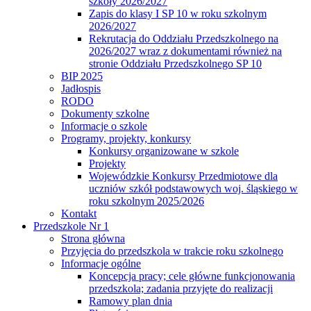
szkoły 2026/2027
Zapis do klasy I SP 10 w roku szkolnym
2026/2027
Rekrutacja do Oddziału Przedszkolnego na
2026/2027 wraz z dokumentami również na
stronie Oddziału Przedszkolnego SP 10
BIP 2025
Jadłospis
RODO
Dokumenty szkolne
Informacje o szkole
Programy, projekty, konkursy
Konkursy organizowane w szkole
Projekty
Wojewódzkie Konkursy Przedmiotowe dla
uczniów szkół podstawowych woj. śląskiego w
roku szkolnym 2025/2026
Kontakt
Przedszkole Nr 1
Strona główna
Przyjęcia do przedszkola w trakcie roku szkolnego
Informacje ogólne
Koncepcja pracy; cele główne funkcjonowania
przedszkola; zadania przyjęte do realizacji
Ramowy plan dnia