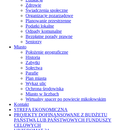
Zdrowie
Świadczenia społeczne
Organizacje pozarządowe
Planowanie przestrzenne
Podatki lokalne
Odpady komunalne
Bezpłatne porady prawne
Seniorzy
Miasto
Położenie geograficzne
Historia
Zabytki
Sołectwa
Parafie
Plan miasta
Wykaz ulic
Ochrona środowiska
Miasto w liczbach
Wirtualny spacer po powiecie mikołowskim
Kontakt
STREFA EKONOMICZNA
PROJEKTY DOFINANSOWANE Z BUDŻETU
PAŃSTWA LUB PAŃSTWOWYCH FUNDUSZY
CELOWYCH