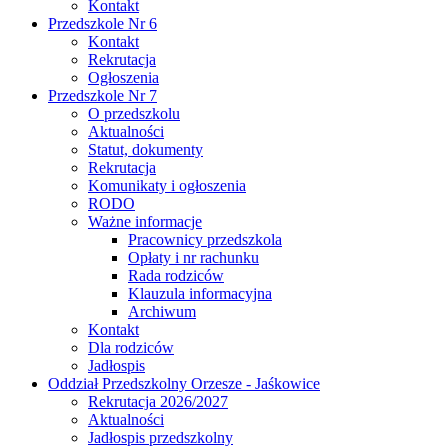
Kontakt
Przedszkole Nr 6
Kontakt
Rekrutacja
Ogłoszenia
Przedszkole Nr 7
O przedszkolu
Aktualności
Statut, dokumenty
Rekrutacja
Komunikaty i ogłoszenia
RODO
Ważne informacje
Pracownicy przedszkola
Opłaty i nr rachunku
Rada rodziców
Klauzula informacyjna
Archiwum
Kontakt
Dla rodziców
Jadłospis
Oddział Przedszkolny Orzesze - Jaśkowice
Rekrutacja 2026/2027
Aktualności
Jadłospis przedszkolny