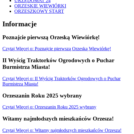
URZĘDOMAT 24
ORZESKIE WIEWIÓRKI
ORZESZKOWY START
Informacje
Poznajcie pierwszą Orzeską Wiewiórkę!
Czytaj
Więcej
o: Poznajcie pierwszą Orzeską Wiewiórkę!
II Wyścig Traktorków Ogrodowych o Puchar
Burmistrza Miasta!
Czytaj
Więcej
o: II Wyścig Traktorków Ogrodowych o Puchar
Burmistrza Miasta!
Orzeszanin Roku 2025 wybrany
Czytaj
Więcej
o: Orzeszanin Roku 2025 wybrany
Witamy najmłodszych mieszkańców Orzesza!
Czytaj
Więcej
o: Witamy najmłodszych mieszkańców Orzesza!