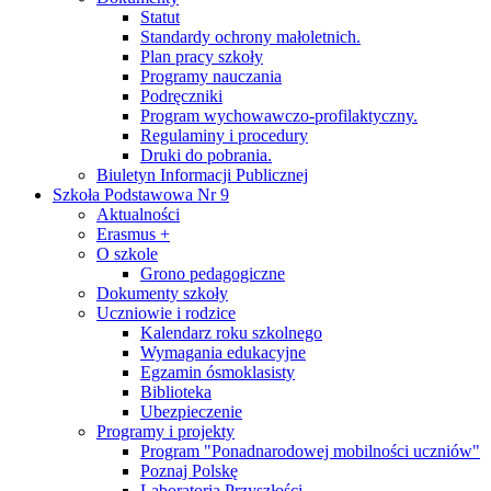
Statut
Standardy ochrony małoletnich.
Plan pracy szkoły
Programy nauczania
Podręczniki
Program wychowawczo-profilaktyczny.
Regulaminy i procedury
Druki do pobrania.
Biuletyn Informacji Publicznej
Szkoła Podstawowa Nr 9
Aktualności
Erasmus +
O szkole
Grono pedagogiczne
Dokumenty szkoły
Uczniowie i rodzice
Kalendarz roku szkolnego
Wymagania edukacyjne
Egzamin ósmoklasisty
Biblioteka
Ubezpieczenie
Programy i projekty
Program "Ponadnarodowej mobilności uczniów"
Poznaj Polskę
Laboratoria Przyszłości