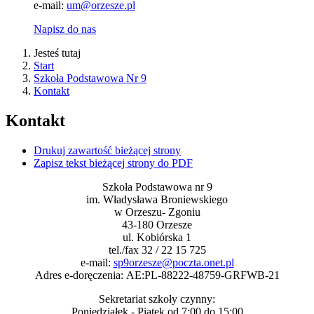
e-mail:
um@orzesze.pl
Napisz do nas
Jesteś tutaj
Start
Szkoła Podstawowa Nr 9
Kontakt
Kontakt
Drukuj zawartość bieżącej strony
Zapisz tekst bieżącej strony do PDF
Szkoła Podstawowa nr 9
im. Władysława Broniewskiego
w Orzeszu- Zgoniu
43-180 Orzesze
ul. Kobiórska 1
tel./fax 32 / 22 15 725
e-mail:
sp9orzesze@poczta.onet.pl
Adres e-doręczenia: AE:PL-88222-
48759-GRFWB-21
Sekretariat szkoły czynny:
Poniedziałek - Piątek od 7:00 do 15:00