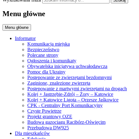
Szukaj
Menu główne
Menu główne
Informator
Komunikacja miejska
Bezpieczeństwo
Polecane strony
Ogłoszenia i komunikaty
Obywatelska inicjatywa uchwałodawcza
Pomoc dla Ukrainy
Postępowanie ze zwierzętami bezdomnymi
Zaginione, znalezione zwierzęta
Postępowanie z martwymi zwierzętami na drogach
Kolej + Jastrzębie-Zdrój – Żory – Katowice
Kolej + Katowice Ligota – Orzesze Jaśkowice
CPK - Centralny Port Komunikacyjny
Czyste Powietrze
Projekt grantowy OZE
Budowa gazociągu Racibórz-Oświęcim
Przebudowa DW925
Dla mieszkańców
Edukacja