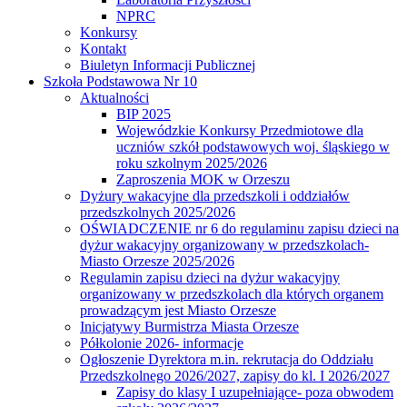
NPRC
Konkursy
Kontakt
Biuletyn Informacji Publicznej
Szkoła Podstawowa Nr 10
Aktualności
BIP 2025
Wojewódzkie Konkursy Przedmiotowe dla
uczniów szkół podstawowych woj. śląskiego w
roku szkolnym 2025/2026
Zaproszenia MOK w Orzeszu
Dyżury wakacyjne dla przedszkoli i oddziałów
przedszkolnych 2025/2026
OŚWIADCZENIE nr 6 do regulaminu zapisu dzieci na
dyżur wakacyjny organizowany w przedszkolach-
Miasto Orzesze 2025/2026
Regulamin zapisu dzieci na dyżur wakacyjny
organizowany w przedszkolach dla których organem
prowadzącym jest Miasto Orzesze
Inicjatywy Burmistrza Miasta Orzesze
Półkolonie 2026- informacje
Ogłoszenie Dyrektora m.in. rekrutacja do Oddziału
Przedszkolnego 2026/2027, zapisy do kl. I 2026/2027
Zapisy do klasy I uzupełniające- poza obwodem