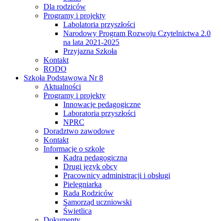
Dla rodziców
Programy i projekty
Labolatoria przyszłości
Narodowy Program Rozwoju Czytelnictwa 2.0
na lata 2021-2025
Przyjazna Szkoła
Kontakt
RODO
Szkoła Podstawowa Nr 8
Aktualności
Programy i projekty
Innowacje pedagogiczne
Laboratoria przyszłości
NPRC
Doradztwo zawodowe
Kontakt
Informacje o szkole
Kadra pedagogiczna
Drugi język obcy
Pracownicy administracji i obsługi
Pielęgniarka
Rada Rodziców
Samorząd uczniowski
Świetlica
Dokumenty