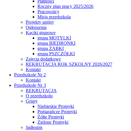
Płatności
Roczny plan pracy 2025/2026
Pracownicy
Misja przedszkola
Projekty unijny
Ogłoszenia
Kąciki grupowe
grupa MOTYLKI
grupa BIEDRONKI
grupa ŻABKI
grupa PSZCZÓŁKI
Zajęcia dodatkowe
REKRUTACJA ROK SZKOLNY 2026/2027
Kontakt
Przedszkole Nr 2
Kontakt
Przedszkole Nr 3
REKRUTACJA
O przedszkolu
Grupy
Niebieskie Promyki
Pomarańcze Promyki
Żółte Promyki
Zielone Promyki
Jadłospis