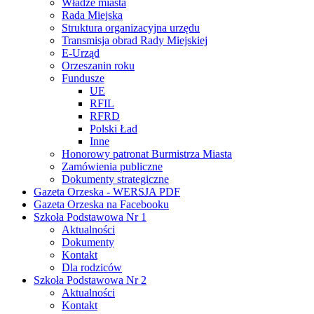
Władze miasta
Rada Miejska
Struktura organizacyjna urzędu
Transmisja obrad Rady Miejskiej
E-Urząd
Orzeszanin roku
Fundusze
UE
RFIL
RFRD
Polski Ład
Inne
Honorowy patronat Burmistrza Miasta
Zamówienia publiczne
Dokumenty strategiczne
Gazeta Orzeska - WERSJA PDF
Gazeta Orzeska na Facebooku
Szkoła Podstawowa Nr 1
Aktualności
Dokumenty
Kontakt
Dla rodziców
Szkoła Podstawowa Nr 2
Aktualności
Kontakt