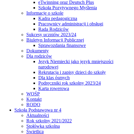
eTwinning oraz Deutsch Plus
Szkoła Pozytywnego Myślenia
Informacje o szkole
Kadra pedagogiczna
Pracownicy administracji i obsługi
Rada Rodziców
Sukcesy uczniów 2023/24
Biuletyn Informacji Publicznej
Sprawozdania finansowe
Dokumenty
Dla rodziców
Język Niemiecki jako język mniejszości
narodowej
Rekrutacja i zapisy dzieci do szkoły
Dla klas ósmych
Podręczniki rok szkolny 2023/24
Karta rowerowa
WOŚP
Kontakt
RODO
Szkoła Podstawowa nr 4
Aktualności
Rok szkolny 2021/2022
Stołówka szkolna
Świetlica