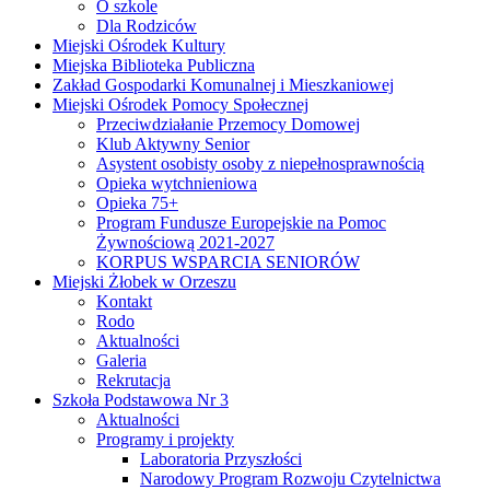
O szkole
Dla Rodziców
Miejski Ośrodek Kultury
Miejska Biblioteka Publiczna
Zakład Gospodarki Komunalnej i Mieszkaniowej
Miejski Ośrodek Pomocy Społecznej
Przeciwdziałanie Przemocy Domowej
Klub Aktywny Senior
Asystent osobisty osoby z niepełnosprawnością
Opieka wytchnieniowa
Opieka 75+
Program Fundusze Europejskie na Pomoc
Żywnościową 2021-2027
KORPUS WSPARCIA SENIORÓW
Miejski Żłobek w Orzeszu
Kontakt
Rodo
Aktualności
Galeria
Rekrutacja
Szkoła Podstawowa Nr 3
Aktualności
Programy i projekty
Laboratoria Przyszłości
Narodowy Program Rozwoju Czytelnictwa