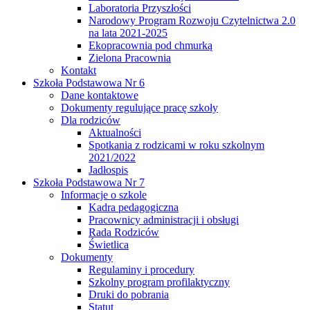
Laboratoria Przyszłości
Narodowy Program Rozwoju Czytelnictwa 2.0
na lata 2021-2025
Ekopracownia pod chmurką
Zielona Pracownia
Kontakt
Szkoła Podstawowa Nr 6
Dane kontaktowe
Dokumenty regulujące pracę szkoły
Dla rodziców
Aktualności
Spotkania z rodzicami w roku szkolnym
2021/2022
Jadłospis
Szkoła Podstawowa Nr 7
Informacje o szkole
Kadra pedagogiczna
Pracownicy administracji i obsługi
Rada Rodziców
Świetlica
Dokumenty
Regulaminy i procedury
Szkolny program profilaktyczny
Druki do pobrania
Statut