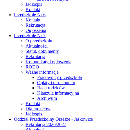
Jadłospis
Kontakt
Przedszkole Nr 6
Kontakt
Rekrutacja
Ogłoszenia
Przedszkole Nr 7
O przedszkolu
Aktualności
Statut, dokumenty
Rekrutacja
Komunikaty i ogłoszenia
RODO
Ważne informacje
Pracownicy przedszkola
Opłaty i nr rachunku
Rada rodziców
Klauzula informacyjna
Archiwum
Kontakt
Dla rodziców
Jadłospis
Oddział Przedszkolny Orzesze - Jaśkowice
Rekrutacja 2026/2027
Aktualności