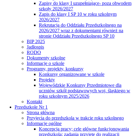
Zapisy do klasy I uzupełniające- poza obwodem
szkoły 2026/2027
Zapis do klasy I SP 10 w roku szkolnym
2026/2027
Rekrutacja do Oddziału Przedszkolnego na
2026/2027 wraz z dokumentami również na
stronie Oddziału Przedszkolnego SP 10
BIP 2025
Jadłospis
RODO
Dokumenty szkolne
Informacje o szkole
Programy, projekty, konkursy
Konkursy organizowane w szkole
Projekty
Wojewódzkie Konkursy Przedmiotowe dla
uczniów szkół podstawowych woj. śląskiego w
roku szkolnym 2025/2026
Kontakt
Przedszkole Nr 1
Strona główna
Przyjęcia do przedszkola w trakcie roku szkolnego
Informacje ogólne
Koncepcja pracy; cele główne funkcjonowania
przedszkola; zadania przyjęte do realizacji