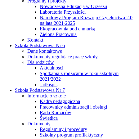
Programy i projekty
Nowoczesna Edukacja w Orzeszu
Laboratoria Przyszłości
Narodowy Program Rozwoju Czytelnictwa 2.0
na lata 2021-2025
Ekopracownia pod chmurką
Zielona Pracownia
Kontakt
Szkoła Podstawowa Nr 6
Dane kontaktowe
Dokumenty regulujące pracę szkoły
Dla rodziców
Aktualności
Spotkania z rodzicami w roku szkolnym
2021/2022
Jadłospis
Szkoła Podstawowa Nr 7
Informacje o szkole
Kadra pedagogiczna
Pracownicy administracji i obsługi
Rada Rodziców
Świetlica
Dokumenty
Regulaminy i procedury
Szkolny program profilaktyczny