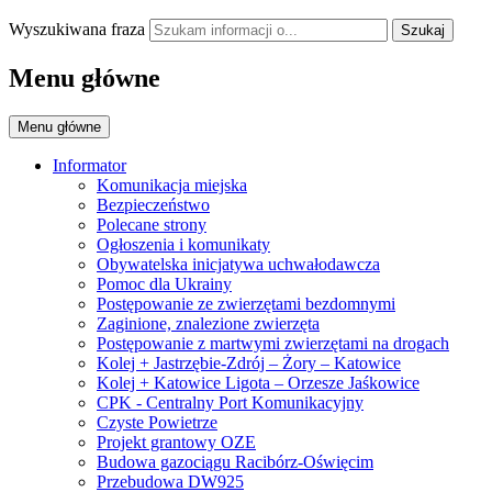
Wyszukiwana fraza
Szukaj
Menu główne
Menu główne
Informator
Komunikacja miejska
Bezpieczeństwo
Polecane strony
Ogłoszenia i komunikaty
Obywatelska inicjatywa uchwałodawcza
Pomoc dla Ukrainy
Postępowanie ze zwierzętami bezdomnymi
Zaginione, znalezione zwierzęta
Postępowanie z martwymi zwierzętami na drogach
Kolej + Jastrzębie-Zdrój – Żory – Katowice
Kolej + Katowice Ligota – Orzesze Jaśkowice
CPK - Centralny Port Komunikacyjny
Czyste Powietrze
Projekt grantowy OZE
Budowa gazociągu Racibórz-Oświęcim
Przebudowa DW925