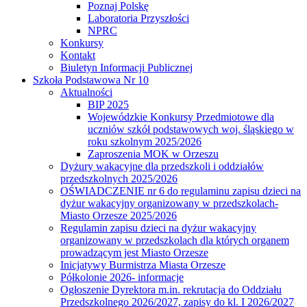
Poznaj Polskę
Laboratoria Przyszłości
NPRC
Konkursy
Kontakt
Biuletyn Informacji Publicznej
Szkoła Podstawowa Nr 10
Aktualności
BIP 2025
Wojewódzkie Konkursy Przedmiotowe dla
uczniów szkół podstawowych woj. śląskiego w
roku szkolnym 2025/2026
Zaproszenia MOK w Orzeszu
Dyżury wakacyjne dla przedszkoli i oddziałów
przedszkolnych 2025/2026
OŚWIADCZENIE nr 6 do regulaminu zapisu dzieci na
dyżur wakacyjny organizowany w przedszkolach-
Miasto Orzesze 2025/2026
Regulamin zapisu dzieci na dyżur wakacyjny
organizowany w przedszkolach dla których organem
prowadzącym jest Miasto Orzesze
Inicjatywy Burmistrza Miasta Orzesze
Półkolonie 2026- informacje
Ogłoszenie Dyrektora m.in. rekrutacja do Oddziału
Przedszkolnego 2026/2027, zapisy do kl. I 2026/2027