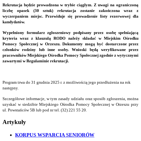
Rekrutacja będzie prowadzona w trybie ciągłym. Z uwagi na ograniczoną
liczbę opasek (30 sztuk) rekrutacja zostanie zakończona wraz z
wyczerpaniem miejsc. Przewiduje się prowadzenie listy rezerwowej dla
kandydatów.
Wypełniony formularz zgłoszeniowy podpisany przez osobę spełniającą
kryteria wraz z klauzulą RODO należy składać w Miejskim Ośrodku
Pomocy Społecznej w Orzeszu. Dokumenty mogą być dostarczone przez
członków rodziny lub inne osoby. Wnioski będą weryfikowane przez
pracowników Miejskiego Ośrodka Pomocy Społecznej zgodnie z wytycznymi
zawartymi w Regulaminie rekrutacji.
Program trwa do 31 grudnia 2025 r. z możliwością jego przedłużenia na rok
następny.
Szczegółowe informacje, w tym zasady udziału oraz sposób zgłoszenia, można
uzyskać w siedzibie Miejskiego Ośrodka Pomocy Społecznej w Orzeszu przy
ul. Powstańców 5B lub pod nr tel. (32) 221 55 20.
Artykuły
KORPUS WSPARCIA SENIORÓW