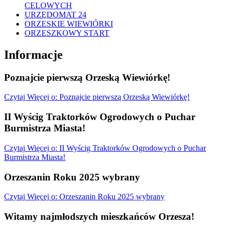
CELOWYCH
URZĘDOMAT 24
ORZESKIE WIEWIÓRKI
ORZESZKOWY START
Informacje
Poznajcie pierwszą Orzeską Wiewiórkę!
Czytaj
Więcej
o: Poznajcie pierwszą Orzeską Wiewiórkę!
II Wyścig Traktorków Ogrodowych o Puchar
Burmistrza Miasta!
Czytaj
Więcej
o: II Wyścig Traktorków Ogrodowych o Puchar
Burmistrza Miasta!
Orzeszanin Roku 2025 wybrany
Czytaj
Więcej
o: Orzeszanin Roku 2025 wybrany
Witamy najmłodszych mieszkańców Orzesza!