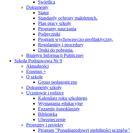
Świetlica
Dokumenty
Statut
Standardy ochrony małoletnich.
Plan pracy szkoły
Programy nauczania
Podręczniki
Program wychowawczo-profilaktyczny.
Regulaminy i procedury
Druki do pobrania.
Biuletyn Informacji Publicznej
Szkoła Podstawowa Nr 9
Aktualności
Erasmus +
O szkole
Grono pedagogiczne
Dokumenty szkoły
Uczniowie i rodzice
Kalendarz roku szkolnego
Wymagania edukacyjne
Egzamin ósmoklasisty
Biblioteka
Ubezpieczenie
Programy i projekty
Program "Ponadnarodowej mobilności uczniów"