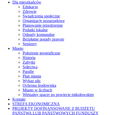
Dla mieszkańców
Edukacja
Zdrowie
Świadczenia społeczne
Organizacje pozarządowe
Planowanie przestrzenne
Podatki lokalne
Odpady komunalne
Bezpłatne porady prawne
Seniorzy
Miasto
Położenie geograficzne
Historia
Zabytki
Sołectwa
Parafie
Plan miasta
Wykaz ulic
Ochrona środowiska
Miasto w liczbach
Wirtualny spacer po powiecie mikołowskim
Kontakt
STREFA EKONOMICZNA
PROJEKTY DOFINANSOWANE Z BUDŻETU
PAŃSTWA LUB PAŃSTWOWYCH FUNDUSZY