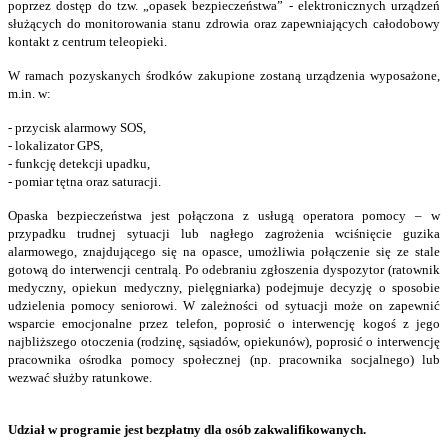
poprzez dostęp do tzw. „opasek bezpieczeństwa” - elektronicznych urządzeń
służących do monitorowania stanu zdrowia oraz zapewniających całodobowy
kontakt z centrum teleopieki.
W ramach pozyskanych środków zakupione zostaną urządzenia wyposażone,
m.in. w:
- przycisk alarmowy SOS,
- lokalizator GPS,
- funkcję detekcji upadku,
- pomiar tętna oraz saturacji.
Opaska bezpieczeństwa jest połączona z usługą operatora pomocy – w
przypadku trudnej sytuacji lub nagłego zagrożenia wciśnięcie guzika
alarmowego, znajdującego się na opasce, umożliwia połączenie się ze stale
gotową do interwencji centralą. Po odebraniu zgłoszenia dyspozytor (ratownik
medyczny, opiekun medyczny, pielęgniarka) podejmuje decyzję o sposobie
udzielenia pomocy seniorowi. W zależności od sytuacji może on zapewnić
wsparcie emocjonalne przez telefon, poprosić o interwencję kogoś z jego
najbliższego otoczenia (rodzinę, sąsiadów, opiekunów), poprosić o interwencję
pracownika ośrodka pomocy społecznej (np. pracownika socjalnego) lub
wezwać służby ratunkowe.
Udział w programie jest bezpłatny dla osób zakwalifikowanych.