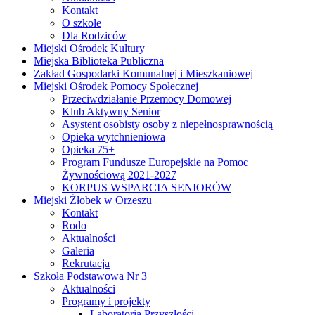
Kontakt
O szkole
Dla Rodziców
Miejski Ośrodek Kultury
Miejska Biblioteka Publiczna
Zakład Gospodarki Komunalnej i Mieszkaniowej
Miejski Ośrodek Pomocy Społecznej
Przeciwdziałanie Przemocy Domowej
Klub Aktywny Senior
Asystent osobisty osoby z niepełnosprawnością
Opieka wytchnieniowa
Opieka 75+
Program Fundusze Europejskie na Pomoc
Żywnościową 2021-2027
KORPUS WSPARCIA SENIORÓW
Miejski Żłobek w Orzeszu
Kontakt
Rodo
Aktualności
Galeria
Rekrutacja
Szkoła Podstawowa Nr 3
Aktualności
Programy i projekty
Laboratoria Przyszłości