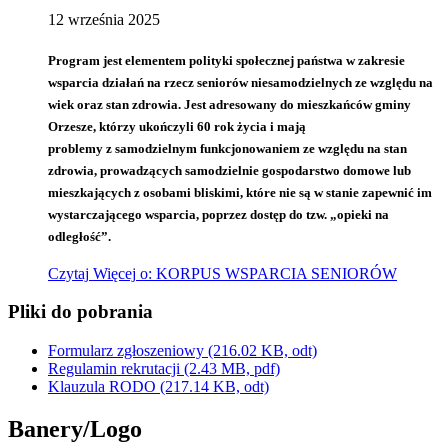
12
września
2025
Program jest elementem polityki społecznej państwa w zakresie
wsparcia działań na rzecz seniorów niesamodzielnych ze względu na
wiek oraz stan zdrowia. Jest adresowany do mieszkańców gminy
Orzesze, którzy ukończyli 60 rok życia i mają
problemy z samodzielnym funkcjonowaniem ze względu na stan
zdrowia, prowadzących samodzielnie gospodarstwo domowe lub
mieszkających z osobami bliskimi, które nie są w stanie zapewnić im
wystarczającego wsparcia, poprzez dostęp do tzw. „opieki na
odległość”.
Czytaj
Więcej
o: KORPUS WSPARCIA SENIORÓW
Pliki do pobrania
Formularz zgłoszeniowy
(216.02 KB, odt)
Regulamin rekrutacji
(2.43 MB, pdf)
Klauzula RODO
(217.14 KB, odt)
Banery/Logo