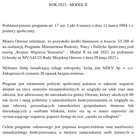
ROK 2025 - MODUŁ II
Podstawa prawna programu art. 17 ust. 2 pkt 4 ustawy z dnia 12 marca 2004 r. o
pomocy społecznej.
Miasto Orzesze informuje, że pozyskało środki finansowe w kwocie 33 200 zł
na realizację Programu Ministerstwa Rodziny, Pracy i Polityki Społecznej pod
nazwą „Korpus Wsparcia Seniorów” - Moduł II na rok 2025 na podstawie
Uchwały nr XIV/142/25 Rady Miejskiej Orzesze z dnia 29 maja 2025 r.
Wybrano firmę świadczącą usługi teleopieki, którą jest SiDLY Sp. z o.o.
Zakupionych zostanie 30 opasek bezpieczeństwa.
Program jest elementem polityki społecznej państwa w zakresie wsparcia
działań na rzecz seniorów niesamodzielnych ze względu na wiek oraz stan
zdrowia. Jest adresowany do mieszkańców gminy Orzesze, którzy ukończyli 60
rok życia i mają problemy z samodzielnym funkcjonowaniem ze względu na
stan zdrowia, prowadzących samodzielnie gospodarstwo domowe lub
mieszkających z osobami bliskimi, które nie są w stanie zapewnić im
wystarczającego wsparcia, poprzez dostęp do tzw. „opieki na odległość”.
Celem programu osłonowego jest poprawa bezpieczeństwa oraz możliwości
samodzielnego funkcjonowania w miejscu zamieszkania osób starszych a