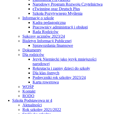
Narodowy Program Rozwoju Czytelnictwa
eTwinning oraz Deutsch Plus
Szkoła Pozytywnego Myślenia
Informacje o szkole
Kadra pedagogiczna
Pracownicy administracji i obsługi
Rada Rodziców
Sukcesy uczniów 2023/24
Biuletyn Informacji Publicznej
Sprawozdania finansowe
Dokumenty
Dla rodziców
Język Niemiecki jako język mniejszości
narodowej
Rekrutacja i zapisy dzieci do szkoły
Dla klas ósmych
Podręczniki rok szkolny 2023/24
Karta rowerowa
WOŚP
Kontakt
RODO
Szkoła Podstawowa nr 4
Aktualności
Rok szkolny 2021/2022