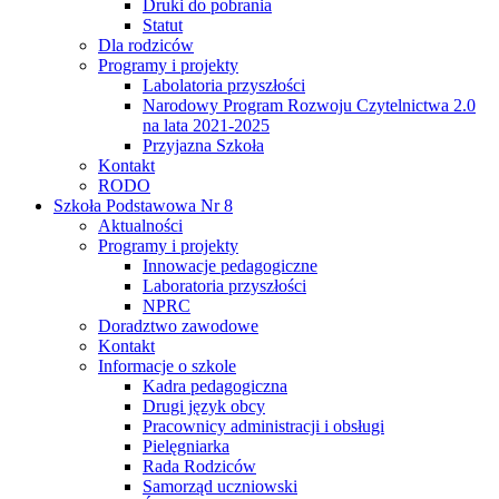
Druki do pobrania
Statut
Dla rodziców
Programy i projekty
Labolatoria przyszłości
Narodowy Program Rozwoju Czytelnictwa 2.0
na lata 2021-2025
Przyjazna Szkoła
Kontakt
RODO
Szkoła Podstawowa Nr 8
Aktualności
Programy i projekty
Innowacje pedagogiczne
Laboratoria przyszłości
NPRC
Doradztwo zawodowe
Kontakt
Informacje o szkole
Kadra pedagogiczna
Drugi język obcy
Pracownicy administracji i obsługi
Pielęgniarka
Rada Rodziców
Samorząd uczniowski