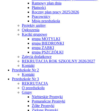
Ramowy plan dnia
Płatności
Roczny plan pracy 2025/2026
Pracownicy
Misja przedszkola
Projekty unijny
Ogłoszenia
Kąciki grupowe
grupa MOTYLKI
grupa BIEDRONKI
grupa ŻABKI
grupa PSZCZÓŁKI
Zajęcia dodatkowe
REKRUTACJA ROK SZKOLNY 2026/2027
Kontakt
Przedszkole Nr 2
Kontakt
Przedszkole Nr 3
REKRUTACJA
O przedszkolu
Grupy
Niebieskie Promyki
Pomarańcze Promyki
Żółte Promyki
Zielone Promyki