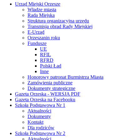
Urząd Miejski Orzesze
Władze miasta
Rada Miejska
Struktura organizacyjna urzędu
Transmisja obrad Rady Miejskiej
E-Urząd
Orzeszanin roku
Fundusze
UE
RFIL
RFRD
Polski Ład
Inne
Honorowy patronat Burmistrza Miasta
Zamówienia publiczne
Dokumenty strategiczne
Gazeta Orzeska - WERSJA PDF
Gazeta Orzeska na Facebooku
Szkoła Podstawowa Nr 1
Aktualności
Dokumenty
Kontakt
Dla rodziców
Szkoła Podstawowa Nr 2
Aktualności