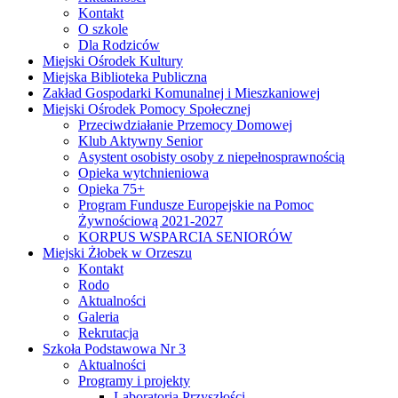
Kontakt
O szkole
Dla Rodziców
Miejski Ośrodek Kultury
Miejska Biblioteka Publiczna
Zakład Gospodarki Komunalnej i Mieszkaniowej
Miejski Ośrodek Pomocy Społecznej
Przeciwdziałanie Przemocy Domowej
Klub Aktywny Senior
Asystent osobisty osoby z niepełnosprawnością
Opieka wytchnieniowa
Opieka 75+
Program Fundusze Europejskie na Pomoc
Żywnościową 2021-2027
KORPUS WSPARCIA SENIORÓW
Miejski Żłobek w Orzeszu
Kontakt
Rodo
Aktualności
Galeria
Rekrutacja
Szkoła Podstawowa Nr 3
Aktualności
Programy i projekty
Laboratoria Przyszłości