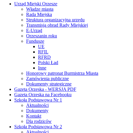
Urząd Miejski Orzesze
Władze miasta
Rada Miejska
Struktura organizacyjna urzędu
Transmisja obrad Rady Miejskiej
E-Urząd
Orzeszanin roku
Fundusze
UE
RFIL
RFRD
Polski Ład
Inne
Honorowy patronat Burmistrza Miasta
Zamówienia publiczne
Dokumenty strategiczne
Gazeta Orzeska - WERSJA PDF
Gazeta Orzeska na Facebooku
Szkoła Podstawowa Nr 1
Aktualności
Dokumenty
Kontakt
Dla rodziców
Szkoła Podstawowa Nr 2
Aktualności