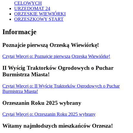
CELOWYCH
URZĘDOMAT 24
ORZESKIE WIEWIÓRKI
ORZESZKOWY START
Informacje
Poznajcie pierwszą Orzeską Wiewiórkę!
Czytaj
Więcej
o: Poznajcie pierwszą Orzeską Wiewiórkę!
II Wyścig Traktorków Ogrodowych o Puchar
Burmistrza Miasta!
Czytaj
Więcej
o: II Wyścig Traktorków Ogrodowych o Puchar
Burmistrza Miasta!
Orzeszanin Roku 2025 wybrany
Czytaj
Więcej
o: Orzeszanin Roku 2025 wybrany
Witamy najmłodszych mieszkańców Orzesza!