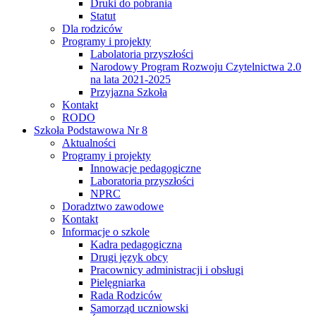
Druki do pobrania
Statut
Dla rodziców
Programy i projekty
Labolatoria przyszłości
Narodowy Program Rozwoju Czytelnictwa 2.0
na lata 2021-2025
Przyjazna Szkoła
Kontakt
RODO
Szkoła Podstawowa Nr 8
Aktualności
Programy i projekty
Innowacje pedagogiczne
Laboratoria przyszłości
NPRC
Doradztwo zawodowe
Kontakt
Informacje o szkole
Kadra pedagogiczna
Drugi język obcy
Pracownicy administracji i obsługi
Pielęgniarka
Rada Rodziców
Samorząd uczniowski