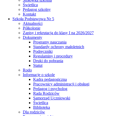
Stołówka szkolna
Świetlica
Pedagog szkolny
Kontakt
Szkoła Podstawowa Nr 5
Aktualności
Półkolonie
Zapisy i rekrutacja do klasy I na 2026/2027
Dokumenty
Programy nauczania
Standardy ochrony małoletnich
Podręczniki
Regulaminy i procedury
Druki do pobrania
Statut
Rodo
Informacje o szkole
Kadra pedagogiczna
Pracownicy administracji i obsługi
Pedagog i psycholog
Rada Rodziców
Samorząd Uczniowski
Świetlica
Biblioteka
Dla rodziców