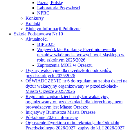
Poznaj Polskę
Laboratoria Przyszłości
NPRC
Konkursy
Kontakt
Biuletyn Informacji Publicznej
Szkoła Podstawowa Nr 10
Aktualności
BIP 2025
Wojewódzkie Konkursy Przedmiotowe dla
uczniów szkół podstawowych woj. śląskiego w
roku szkolnym 2025/2026
Zaproszenia MOK w Orzeszu
Dyżury wakacyjne dla przedszkoli i oddziałów
przedszkolnych 2025/2026
OŚWIADCZENIE nr 6 do regulaminu zapisu dzieci na
dyżur wakacyjny organizowany w przedszkolach-
Miasto Orzesze 2025/2026
Regulamin zapisu dzieci na dyżur wakacyjny
organizowany w przedszkolach dla których organem
prowadzącym jest Miasto Orzesze
Inicjatywy Burmistrza Miasta Orzesze
Półkolonie 2026- informacje
Ogłoszenie Dyrektora m.in. rekrutacja do Oddziału
Przedszkolnego 2026/2027, zapisy do kl. I 2026/2027