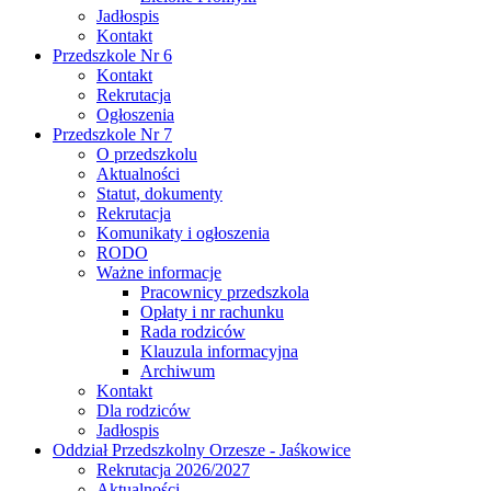
Jadłospis
Kontakt
Przedszkole Nr 6
Kontakt
Rekrutacja
Ogłoszenia
Przedszkole Nr 7
O przedszkolu
Aktualności
Statut, dokumenty
Rekrutacja
Komunikaty i ogłoszenia
RODO
Ważne informacje
Pracownicy przedszkola
Opłaty i nr rachunku
Rada rodziców
Klauzula informacyjna
Archiwum
Kontakt
Dla rodziców
Jadłospis
Oddział Przedszkolny Orzesze - Jaśkowice
Rekrutacja 2026/2027
Aktualności