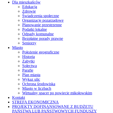
Dla mieszkańców
Edukacja
Zdrowie
Świadczenia społeczne
Organizacje pozarządowe
Planowanie przestrzenne
Podatki lokalne
Odpady komunalne
Bezpłatne porady prawne
Seniorzy
Miasto
Położenie geograficzne
Historia
Zabytki
Sołectwa
Parafie
Plan miasta
Wykaz ulic
Ochrona środowiska
Miasto w liczbach
Wirtualny spacer po powiecie mikołowskim
Kontakt
STREFA EKONOMICZNA
PROJEKTY DOFINANSOWANE Z BUDŻETU
PAŃSTWA LUB PAŃSTWOWYCH FUNDUSZY