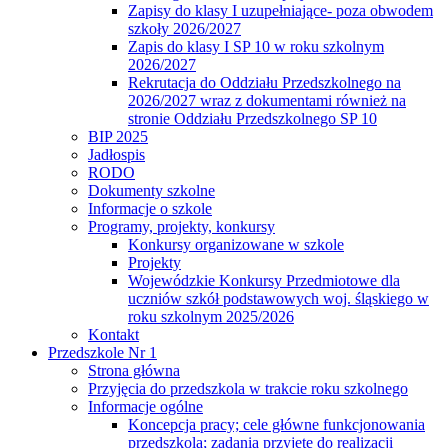
Zapisy do klasy I uzupełniające- poza obwodem
szkoły 2026/2027
Zapis do klasy I SP 10 w roku szkolnym
2026/2027
Rekrutacja do Oddziału Przedszkolnego na
2026/2027 wraz z dokumentami również na
stronie Oddziału Przedszkolnego SP 10
BIP 2025
Jadłospis
RODO
Dokumenty szkolne
Informacje o szkole
Programy, projekty, konkursy
Konkursy organizowane w szkole
Projekty
Wojewódzkie Konkursy Przedmiotowe dla
uczniów szkół podstawowych woj. śląskiego w
roku szkolnym 2025/2026
Kontakt
Przedszkole Nr 1
Strona główna
Przyjęcia do przedszkola w trakcie roku szkolnego
Informacje ogólne
Koncepcja pracy; cele główne funkcjonowania
przedszkola; zadania przyjęte do realizacji