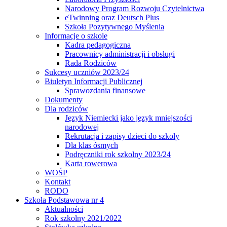
Narodowy Program Rozwoju Czytelnictwa
eTwinning oraz Deutsch Plus
Szkoła Pozytywnego Myślenia
Informacje o szkole
Kadra pedagogiczna
Pracownicy administracji i obsługi
Rada Rodziców
Sukcesy uczniów 2023/24
Biuletyn Informacji Publicznej
Sprawozdania finansowe
Dokumenty
Dla rodziców
Język Niemiecki jako język mniejszości
narodowej
Rekrutacja i zapisy dzieci do szkoły
Dla klas ósmych
Podręczniki rok szkolny 2023/24
Karta rowerowa
WOŚP
Kontakt
RODO
Szkoła Podstawowa nr 4
Aktualności
Rok szkolny 2021/2022