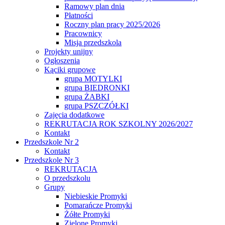
Ramowy plan dnia
Płatności
Roczny plan pracy 2025/2026
Pracownicy
Misja przedszkola
Projekty unijny
Ogłoszenia
Kąciki grupowe
grupa MOTYLKI
grupa BIEDRONKI
grupa ŻABKI
grupa PSZCZÓŁKI
Zajęcia dodatkowe
REKRUTACJA ROK SZKOLNY 2026/2027
Kontakt
Przedszkole Nr 2
Kontakt
Przedszkole Nr 3
REKRUTACJA
O przedszkolu
Grupy
Niebieskie Promyki
Pomarańcze Promyki
Żółte Promyki
Zielone Promyki