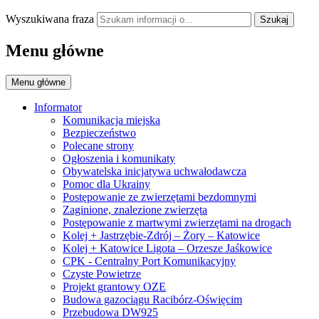
Wyszukiwana fraza
Szukaj
Menu główne
Menu główne
Informator
Komunikacja miejska
Bezpieczeństwo
Polecane strony
Ogłoszenia i komunikaty
Obywatelska inicjatywa uchwałodawcza
Pomoc dla Ukrainy
Postępowanie ze zwierzętami bezdomnymi
Zaginione, znalezione zwierzęta
Postępowanie z martwymi zwierzętami na drogach
Kolej + Jastrzębie-Zdrój – Żory – Katowice
Kolej + Katowice Ligota – Orzesze Jaśkowice
CPK - Centralny Port Komunikacyjny
Czyste Powietrze
Projekt grantowy OZE
Budowa gazociągu Racibórz-Oświęcim
Przebudowa DW925