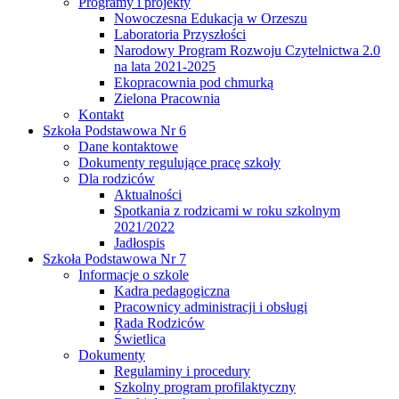
Programy i projekty
Nowoczesna Edukacja w Orzeszu
Laboratoria Przyszłości
Narodowy Program Rozwoju Czytelnictwa 2.0
na lata 2021-2025
Ekopracownia pod chmurką
Zielona Pracownia
Kontakt
Szkoła Podstawowa Nr 6
Dane kontaktowe
Dokumenty regulujące pracę szkoły
Dla rodziców
Aktualności
Spotkania z rodzicami w roku szkolnym
2021/2022
Jadłospis
Szkoła Podstawowa Nr 7
Informacje o szkole
Kadra pedagogiczna
Pracownicy administracji i obsługi
Rada Rodziców
Świetlica
Dokumenty
Regulaminy i procedury
Szkolny program profilaktyczny