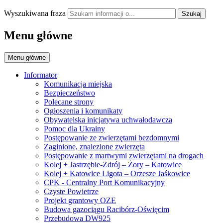
Wyszukiwana fraza
Szukaj
Menu główne
Menu główne
Informator
Komunikacja miejska
Bezpieczeństwo
Polecane strony
Ogłoszenia i komunikaty
Obywatelska inicjatywa uchwałodawcza
Pomoc dla Ukrainy
Postępowanie ze zwierzętami bezdomnymi
Zaginione, znalezione zwierzęta
Postępowanie z martwymi zwierzętami na drogach
Kolej + Jastrzębie-Zdrój – Żory – Katowice
Kolej + Katowice Ligota – Orzesze Jaśkowice
CPK - Centralny Port Komunikacyjny
Czyste Powietrze
Projekt grantowy OZE
Budowa gazociągu Racibórz-Oświęcim
Przebudowa DW925