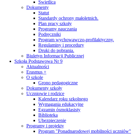
Świetlica
Dokumenty
Statut
Standardy ochrony małoletnich.
Plan pracy szkoły
Programy nauczania
Podręczniki
Program wychowawczo-profilaktyczny.
Regulaminy i procedury
Druki do pobrania.
Biuletyn Informacji Publicznej
Szkoła Podstawowa Nr 9
Aktualności
Erasmus +
O szkole
Grono pedagogiczne
Dokumenty szkoły
Uczniowie i rodzice
Kalendarz roku szkolnego
Wymagania edukacyjne
Egzamin ósmoklasisty
Biblioteka
Ubezpieczenie
Programy i projekty
Program "Ponadnarodowej mobilności uczniów"