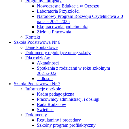
Programy i projekty
Nowoczesna Edukacja w Orzeszu
Laboratoria Przyszłości
Narodowy Program Rozwoju Czytelnictwa 2.0
na lata 2021-2025
Ekopracownia pod chmurką
Zielona Pracownia
Kontakt
Szkoła Podstawowa Nr 6
Dane kontaktowe
Dokumenty regulujące pracę szkoły
Dla rodziców
Aktualności
Spotkania z rodzicami w roku szkolnym
2021/2022
Jadłospis
Szkoła Podstawowa Nr 7
Informacje o szkole
Kadra pedagogiczna
Pracownicy administracji i obsługi
Rada Rodziców
Świetlica
Dokumenty
Regulaminy i procedury
Szkolny program profilaktyczny