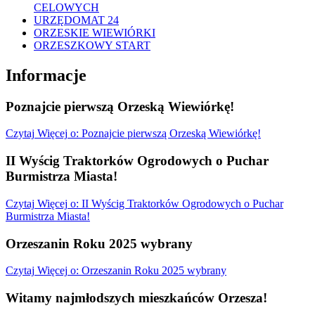
CELOWYCH
URZĘDOMAT 24
ORZESKIE WIEWIÓRKI
ORZESZKOWY START
Informacje
Poznajcie pierwszą Orzeską Wiewiórkę!
Czytaj
Więcej
o: Poznajcie pierwszą Orzeską Wiewiórkę!
II Wyścig Traktorków Ogrodowych o Puchar
Burmistrza Miasta!
Czytaj
Więcej
o: II Wyścig Traktorków Ogrodowych o Puchar
Burmistrza Miasta!
Orzeszanin Roku 2025 wybrany
Czytaj
Więcej
o: Orzeszanin Roku 2025 wybrany
Witamy najmłodszych mieszkańców Orzesza!