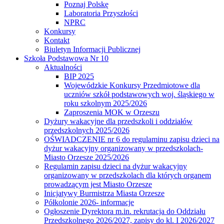
Poznaj Polskę
Laboratoria Przyszłości
NPRC
Konkursy
Kontakt
Biuletyn Informacji Publicznej
Szkoła Podstawowa Nr 10
Aktualności
BIP 2025
Wojewódzkie Konkursy Przedmiotowe dla
uczniów szkół podstawowych woj. śląskiego w
roku szkolnym 2025/2026
Zaproszenia MOK w Orzeszu
Dyżury wakacyjne dla przedszkoli i oddziałów
przedszkolnych 2025/2026
OŚWIADCZENIE nr 6 do regulaminu zapisu dzieci na
dyżur wakacyjny organizowany w przedszkolach-
Miasto Orzesze 2025/2026
Regulamin zapisu dzieci na dyżur wakacyjny
organizowany w przedszkolach dla których organem
prowadzącym jest Miasto Orzesze
Inicjatywy Burmistrza Miasta Orzesze
Półkolonie 2026- informacje
Ogłoszenie Dyrektora m.in. rekrutacja do Oddziału
Przedszkolnego 2026/2027, zapisy do kl. I 2026/2027