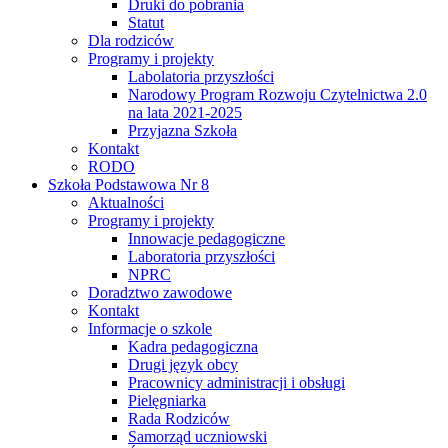
Druki do pobrania
Statut
Dla rodziców
Programy i projekty
Labolatoria przyszłości
Narodowy Program Rozwoju Czytelnictwa 2.0
na lata 2021-2025
Przyjazna Szkoła
Kontakt
RODO
Szkoła Podstawowa Nr 8
Aktualności
Programy i projekty
Innowacje pedagogiczne
Laboratoria przyszłości
NPRC
Doradztwo zawodowe
Kontakt
Informacje o szkole
Kadra pedagogiczna
Drugi język obcy
Pracownicy administracji i obsługi
Pielęgniarka
Rada Rodziców
Samorząd uczniowski