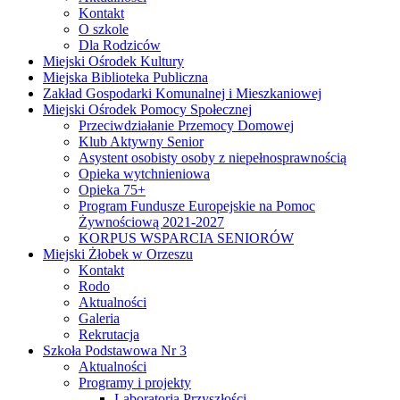
Kontakt
O szkole
Dla Rodziców
Miejski Ośrodek Kultury
Miejska Biblioteka Publiczna
Zakład Gospodarki Komunalnej i Mieszkaniowej
Miejski Ośrodek Pomocy Społecznej
Przeciwdziałanie Przemocy Domowej
Klub Aktywny Senior
Asystent osobisty osoby z niepełnosprawnością
Opieka wytchnieniowa
Opieka 75+
Program Fundusze Europejskie na Pomoc
Żywnościową 2021-2027
KORPUS WSPARCIA SENIORÓW
Miejski Żłobek w Orzeszu
Kontakt
Rodo
Aktualności
Galeria
Rekrutacja
Szkoła Podstawowa Nr 3
Aktualności
Programy i projekty
Laboratoria Przyszłości