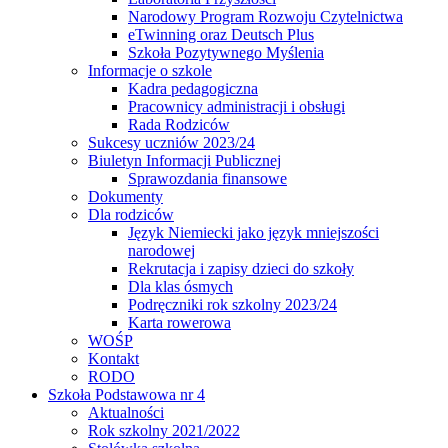
Narodowy Program Rozwoju Czytelnictwa
eTwinning oraz Deutsch Plus
Szkoła Pozytywnego Myślenia
Informacje o szkole
Kadra pedagogiczna
Pracownicy administracji i obsługi
Rada Rodziców
Sukcesy uczniów 2023/24
Biuletyn Informacji Publicznej
Sprawozdania finansowe
Dokumenty
Dla rodziców
Język Niemiecki jako język mniejszości
narodowej
Rekrutacja i zapisy dzieci do szkoły
Dla klas ósmych
Podręczniki rok szkolny 2023/24
Karta rowerowa
WOŚP
Kontakt
RODO
Szkoła Podstawowa nr 4
Aktualności
Rok szkolny 2021/2022