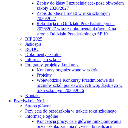
Zapisy do klasy I uzupełniające- poza obwodem
szkoły 2026/2027
Zapis do klasy I SP 10 w roku szkolnym
2026/2027
Rekrutacja do Oddziału Przedszkolnego na
2026/2027 wraz z dokumentami również na
stronie Oddziału Przedszkolnego SP 10
BIP 2025
Jadłospis
RODO
Dokumenty szkolne
Informacje o szkole
Programy, projekty, konkursy
Konkursy organizowane w szkole
Projekty
Wojewódzkie Konkursy Przedmiotowe dla
uczniów szkół podstawowych woj. śląskiego w
roku szkolnym 2025/2026
Kontakt
Przedszkole Nr 1
Strona główna
Przyjęcia do przedszkola w trakcie roku szkolnego
Informacje ogólne
Koncepcja pracy; cele główne funkcjonowania
przedszkola; zadania przyjęte do realizacji