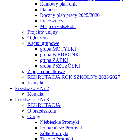
Ramowy plan dnia
Płatności
Roczny plan pracy 2025/2026
Pracownicy
Misja przedszkola
Projekty unijny
Ogłoszenia
Kąciki grupowe
grupa MOTYLKI
grupa BIEDRONKI
grupa ŻABKI
grupa PSZCZÓŁKI
Zajęcia dodatkowe
REKRUTACJA ROK SZKOLNY 2026/2027
Kontakt
Przedszkole Nr 2
Kontakt
Przedszkole Nr 3
REKRUTACJA
O przedszkolu
Grupy
Niebieskie Promyki
Pomarańcze Promyki
Żółte Promyki
Zielone Promyki