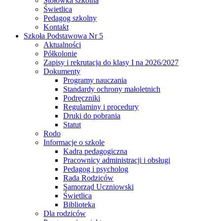
Stołówka szkolna
Świetlica
Pedagog szkolny
Kontakt
Szkoła Podstawowa Nr 5
Aktualności
Półkolonie
Zapisy i rekrutacja do klasy I na 2026/2027
Dokumenty
Programy nauczania
Standardy ochrony małoletnich
Podręczniki
Regulaminy i procedury
Druki do pobrania
Statut
Rodo
Informacje o szkole
Kadra pedagogiczna
Pracownicy administracji i obsługi
Pedagog i psycholog
Rada Rodziców
Samorząd Uczniowski
Świetlica
Biblioteka
Dla rodziców