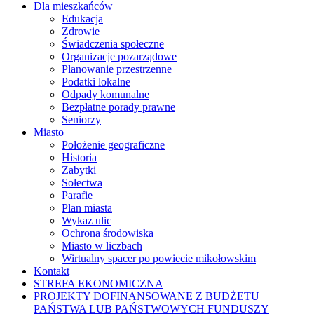
Dla mieszkańców
Edukacja
Zdrowie
Świadczenia społeczne
Organizacje pozarządowe
Planowanie przestrzenne
Podatki lokalne
Odpady komunalne
Bezpłatne porady prawne
Seniorzy
Miasto
Położenie geograficzne
Historia
Zabytki
Sołectwa
Parafie
Plan miasta
Wykaz ulic
Ochrona środowiska
Miasto w liczbach
Wirtualny spacer po powiecie mikołowskim
Kontakt
STREFA EKONOMICZNA
PROJEKTY DOFINANSOWANE Z BUDŻETU
PAŃSTWA LUB PAŃSTWOWYCH FUNDUSZY