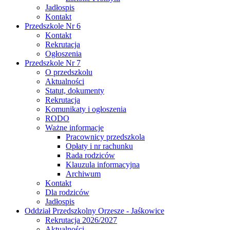
Jadłospis
Kontakt
Przedszkole Nr 6
Kontakt
Rekrutacja
Ogłoszenia
Przedszkole Nr 7
O przedszkolu
Aktualności
Statut, dokumenty
Rekrutacja
Komunikaty i ogłoszenia
RODO
Ważne informacje
Pracownicy przedszkola
Opłaty i nr rachunku
Rada rodziców
Klauzula informacyjna
Archiwum
Kontakt
Dla rodziców
Jadłospis
Oddział Przedszkolny Orzesze - Jaśkowice
Rekrutacja 2026/2027
Aktualności