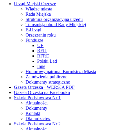
Urząd Miejski Orzesze
Władze miasta
Rada Miejska
Struktura organizacyjna urzędu
Transmisja obrad Rady Miejskiej
E-Urząd
Orzeszanin roku
Fundusze
UE
RFIL
RFRD
Polski Ład
Inne
Honorowy patronat Burmistrza Miasta
Zamówienia publiczne
Dokumenty strategiczne
Gazeta Orzeska - WERSJA PDF
Gazeta Orzeska na Facebooku
Szkoła Podstawowa Nr 1
Aktualności
Dokumenty
Kontakt
Dla rodziców
Szkoła Podstawowa Nr 2
Aktualności