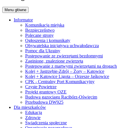
Menu główne
Informator
Komunikacja miejska
Bezpieczeństwo
Polecane strony
Ogłoszenia i komunikaty
Obywatelska inicjatywa uchwałodawcza
Pomoc dla Ukrainy
Postępowanie ze zwierzętami bezdomnymi
Zaginione, znalezione zwierzęta
Postępowanie z martwymi zwierzętami na drogach
Kolej + Jastrzębie-Zdrój – Żory – Katowice
Kolej + Katowice Ligota – Orzesze Jaśkowice
CPK - Centralny Port Komunikacyjny
Czyste Powietrze
Projekt grantowy OZE
Budowa gazociągu Racibórz-Oświęcim
Przebudowa DW925
Dla mieszkańców
Edukacja
Zdrowie
Świadczenia społeczne
Organizacje pozarządowe