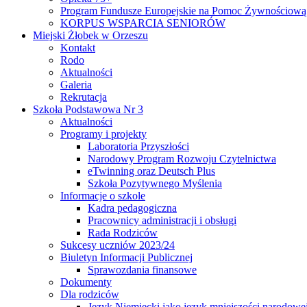
Program Fundusze Europejskie na Pomoc Żywnościową
KORPUS WSPARCIA SENIORÓW
Miejski Żłobek w Orzeszu
Kontakt
Rodo
Aktualności
Galeria
Rekrutacja
Szkoła Podstawowa Nr 3
Aktualności
Programy i projekty
Laboratoria Przyszłości
Narodowy Program Rozwoju Czytelnictwa
eTwinning oraz Deutsch Plus
Szkoła Pozytywnego Myślenia
Informacje o szkole
Kadra pedagogiczna
Pracownicy administracji i obsługi
Rada Rodziców
Sukcesy uczniów 2023/24
Biuletyn Informacji Publicznej
Sprawozdania finansowe
Dokumenty
Dla rodziców
Język Niemiecki jako język mniejszości narodowe