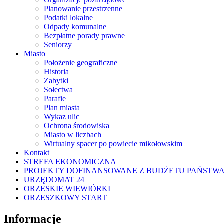
Planowanie przestrzenne
Podatki lokalne
Odpady komunalne
Bezpłatne porady prawne
Seniorzy
Miasto
Położenie geograficzne
Historia
Zabytki
Sołectwa
Parafie
Plan miasta
Wykaz ulic
Ochrona środowiska
Miasto w liczbach
Wirtualny spacer po powiecie mikołowskim
Kontakt
STREFA EKONOMICZNA
PROJEKTY DOFINANSOWANE Z BUDŻETU PAŃSTW
URZĘDOMAT 24
ORZESKIE WIEWIÓRKI
ORZESZKOWY START
Informacje