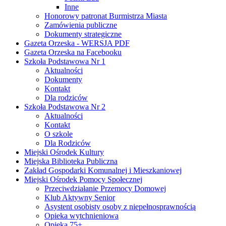
Inne
Honorowy patronat Burmistrza Miasta
Zamówienia publiczne
Dokumenty strategiczne
Gazeta Orzeska - WERSJA PDF
Gazeta Orzeska na Facebooku
Szkoła Podstawowa Nr 1
Aktualności
Dokumenty
Kontakt
Dla rodziców
Szkoła Podstawowa Nr 2
Aktualności
Kontakt
O szkole
Dla Rodziców
Miejski Ośrodek Kultury
Miejska Biblioteka Publiczna
Zakład Gospodarki Komunalnej i Mieszkaniowej
Miejski Ośrodek Pomocy Społecznej
Przeciwdziałanie Przemocy Domowej
Klub Aktywny Senior
Asystent osobisty osoby z niepełnosprawnością
Opieka wytchnieniowa
Opieka 75+