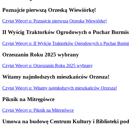
Poznajcie pierwszą Orzeską Wiewiórkę!
Czytaj
Więcej
o: Poznajcie pierwszą Orzeską Wiewiórkę!
II Wyścig Traktorków Ogrodowych o Puchar Burmist
Czytaj
Więcej
o: II Wyścig Traktorków Ogrodowych o Puchar Burmis
Orzeszanin Roku 2025 wybrany
Czytaj
Więcej
o: Orzeszanin Roku 2025 wybrany
Witamy najmłodszych mieszkańców Orzesza!
Czytaj
Więcej
o: Witamy najmłodszych mieszkańców Orzesza!
Piknik na Mitręgówce
Czytaj
Więcej
o: Piknik na Mitręgówce
Umowa na budowę Centrum Kultury i Biblioteki pod