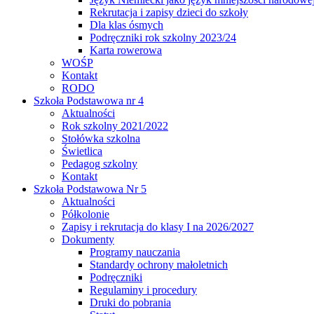
Rekrutacja i zapisy dzieci do szkoły
Dla klas ósmych
Podręczniki rok szkolny 2023/24
Karta rowerowa
WOŚP
Kontakt
RODO
Szkoła Podstawowa nr 4
Aktualności
Rok szkolny 2021/2022
Stołówka szkolna
Świetlica
Pedagog szkolny
Kontakt
Szkoła Podstawowa Nr 5
Aktualności
Półkolonie
Zapisy i rekrutacja do klasy I na 2026/2027
Dokumenty
Programy nauczania
Standardy ochrony małoletnich
Podręczniki
Regulaminy i procedury
Druki do pobrania