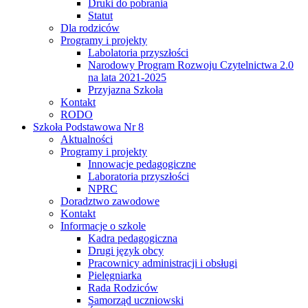
Druki do pobrania
Statut
Dla rodziców
Programy i projekty
Labolatoria przyszłości
Narodowy Program Rozwoju Czytelnictwa 2.0
na lata 2021-2025
Przyjazna Szkoła
Kontakt
RODO
Szkoła Podstawowa Nr 8
Aktualności
Programy i projekty
Innowacje pedagogiczne
Laboratoria przyszłości
NPRC
Doradztwo zawodowe
Kontakt
Informacje o szkole
Kadra pedagogiczna
Drugi język obcy
Pracownicy administracji i obsługi
Pielęgniarka
Rada Rodziców
Samorząd uczniowski