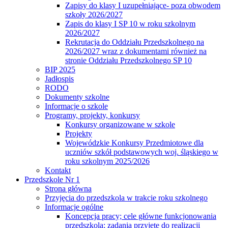
Zapisy do klasy I uzupełniające- poza obwodem
szkoły 2026/2027
Zapis do klasy I SP 10 w roku szkolnym
2026/2027
Rekrutacja do Oddziału Przedszkolnego na
2026/2027 wraz z dokumentami również na
stronie Oddziału Przedszkolnego SP 10
BIP 2025
Jadłospis
RODO
Dokumenty szkolne
Informacje o szkole
Programy, projekty, konkursy
Konkursy organizowane w szkole
Projekty
Wojewódzkie Konkursy Przedmiotowe dla
uczniów szkół podstawowych woj. śląskiego w
roku szkolnym 2025/2026
Kontakt
Przedszkole Nr 1
Strona główna
Przyjęcia do przedszkola w trakcie roku szkolnego
Informacje ogólne
Koncepcja pracy; cele główne funkcjonowania
przedszkola; zadania przyjęte do realizacji