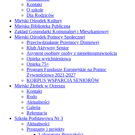
Kontakt
O szkole
Dla Rodziców
Miejski Ośrodek Kultury
Miejska Biblioteka Publiczna
Zakład Gospodarki Komunalnej i Mieszkaniowej
Miejski Ośrodek Pomocy Społecznej
Przeciwdziałanie Przemocy Domowej
Klub Aktywny Senior
Asystent osobisty osoby z niepełnosprawnością
Opieka wytchnieniowa
Opieka 75+
Program Fundusze Europejskie na Pomoc
Żywnościową 2021-2027
KORPUS WSPARCIA SENIORÓW
Miejski Żłobek w Orzeszu
Kontakt
Rodo
Aktualności
Galeria
Rekrutacja
Szkoła Podstawowa Nr 3
Aktualności
Programy i projekty
Laboratoria Przyszłości