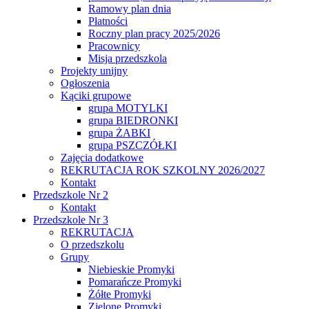
Ramowy plan dnia
Płatności
Roczny plan pracy 2025/2026
Pracownicy
Misja przedszkola
Projekty unijny
Ogłoszenia
Kąciki grupowe
grupa MOTYLKI
grupa BIEDRONKI
grupa ŻABKI
grupa PSZCZÓŁKI
Zajęcia dodatkowe
REKRUTACJA ROK SZKOLNY 2026/2027
Kontakt
Przedszkole Nr 2
Kontakt
Przedszkole Nr 3
REKRUTACJA
O przedszkolu
Grupy
Niebieskie Promyki
Pomarańcze Promyki
Żółte Promyki
Zielone Promyki