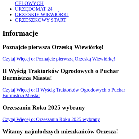
CELOWYCH
URZĘDOMAT 24
ORZESKIE WIEWIÓRKI
ORZESZKOWY START
Informacje
Poznajcie pierwszą Orzeską Wiewiórkę!
Czytaj
Więcej
o: Poznajcie pierwszą Orzeską Wiewiórkę!
II Wyścig Traktorków Ogrodowych o Puchar
Burmistrza Miasta!
Czytaj
Więcej
o: II Wyścig Traktorków Ogrodowych o Puchar
Burmistrza Miasta!
Orzeszanin Roku 2025 wybrany
Czytaj
Więcej
o: Orzeszanin Roku 2025 wybrany
Witamy najmłodszych mieszkańców Orzesza!