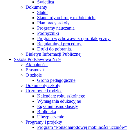
Świetlica
Dokumenty
Statut
Standardy ochrony małoletnich.
Plan pracy szkoły
Programy nauczania
Podręczniki
Program wychowawczo-profilaktyczny.
Regulaminy i procedury
Druki do pobrania.
Biuletyn Informacji Publicznej
Szkoła Podstawowa Nr 9
Aktualności
Erasmus +
O szkole
Grono pedagogiczne
Dokumenty szkoły
Uczniowie i rodzice
Kalendarz roku szkolnego
Wymagania edukacyjne
Egzamin ósmoklasisty
Biblioteka
Ubezpieczenie
Programy i projekty
Program "Ponadnarodowej mobilności uczniów"