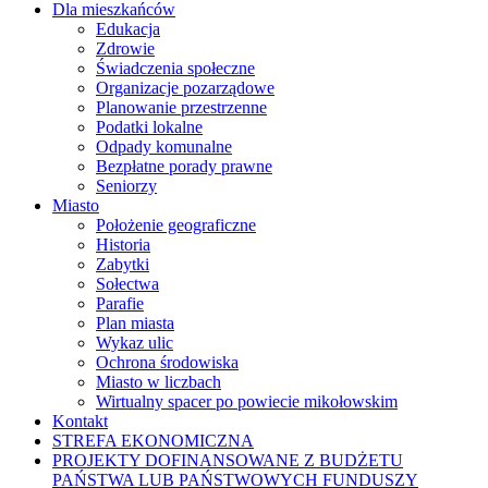
Dla mieszkańców
Edukacja
Zdrowie
Świadczenia społeczne
Organizacje pozarządowe
Planowanie przestrzenne
Podatki lokalne
Odpady komunalne
Bezpłatne porady prawne
Seniorzy
Miasto
Położenie geograficzne
Historia
Zabytki
Sołectwa
Parafie
Plan miasta
Wykaz ulic
Ochrona środowiska
Miasto w liczbach
Wirtualny spacer po powiecie mikołowskim
Kontakt
STREFA EKONOMICZNA
PROJEKTY DOFINANSOWANE Z BUDŻETU
PAŃSTWA LUB PAŃSTWOWYCH FUNDUSZY