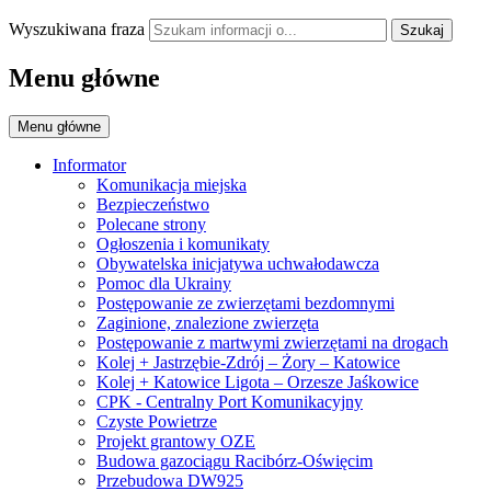
Wyszukiwana fraza
Szukaj
Menu główne
Menu główne
Informator
Komunikacja miejska
Bezpieczeństwo
Polecane strony
Ogłoszenia i komunikaty
Obywatelska inicjatywa uchwałodawcza
Pomoc dla Ukrainy
Postępowanie ze zwierzętami bezdomnymi
Zaginione, znalezione zwierzęta
Postępowanie z martwymi zwierzętami na drogach
Kolej + Jastrzębie-Zdrój – Żory – Katowice
Kolej + Katowice Ligota – Orzesze Jaśkowice
CPK - Centralny Port Komunikacyjny
Czyste Powietrze
Projekt grantowy OZE
Budowa gazociągu Racibórz-Oświęcim
Przebudowa DW925