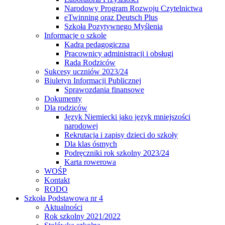
Narodowy Program Rozwoju Czytelnictwa
eTwinning oraz Deutsch Plus
Szkoła Pozytywnego Myślenia
Informacje o szkole
Kadra pedagogiczna
Pracownicy administracji i obsługi
Rada Rodziców
Sukcesy uczniów 2023/24
Biuletyn Informacji Publicznej
Sprawozdania finansowe
Dokumenty
Dla rodziców
Język Niemiecki jako język mniejszości
narodowej
Rekrutacja i zapisy dzieci do szkoły
Dla klas ósmych
Podręczniki rok szkolny 2023/24
Karta rowerowa
WOŚP
Kontakt
RODO
Szkoła Podstawowa nr 4
Aktualności
Rok szkolny 2021/2022