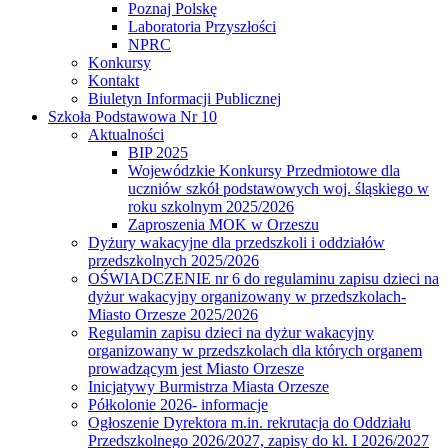
Poznaj Polskę
Laboratoria Przyszłości
NPRC
Konkursy
Kontakt
Biuletyn Informacji Publicznej
Szkoła Podstawowa Nr 10
Aktualności
BIP 2025
Wojewódzkie Konkursy Przedmiotowe dla
uczniów szkół podstawowych woj. śląskiego w
roku szkolnym 2025/2026
Zaproszenia MOK w Orzeszu
Dyżury wakacyjne dla przedszkoli i oddziałów
przedszkolnych 2025/2026
OŚWIADCZENIE nr 6 do regulaminu zapisu dzieci na
dyżur wakacyjny organizowany w przedszkolach-
Miasto Orzesze 2025/2026
Regulamin zapisu dzieci na dyżur wakacyjny
organizowany w przedszkolach dla których organem
prowadzącym jest Miasto Orzesze
Inicjatywy Burmistrza Miasta Orzesze
Półkolonie 2026- informacje
Ogłoszenie Dyrektora m.in. rekrutacja do Oddziału
Przedszkolnego 2026/2027, zapisy do kl. I 2026/2027