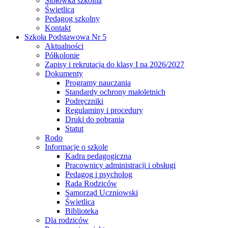
Stołówka szkolna
Świetlica
Pedagog szkolny
Kontakt
Szkoła Podstawowa Nr 5
Aktualności
Półkolonie
Zapisy i rekrutacja do klasy I na 2026/2027
Dokumenty
Programy nauczania
Standardy ochrony małoletnich
Podręczniki
Regulaminy i procedury
Druki do pobrania
Statut
Rodo
Informacje o szkole
Kadra pedagogiczna
Pracownicy administracji i obsługi
Pedagog i psycholog
Rada Rodziców
Samorząd Uczniowski
Świetlica
Biblioteka
Dla rodziców