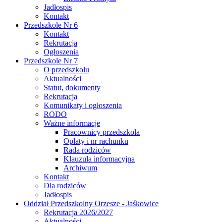
Jadłospis
Kontakt
Przedszkole Nr 6
Kontakt
Rekrutacja
Ogłoszenia
Przedszkole Nr 7
O przedszkolu
Aktualności
Statut, dokumenty
Rekrutacja
Komunikaty i ogłoszenia
RODO
Ważne informacje
Pracownicy przedszkola
Opłaty i nr rachunku
Rada rodziców
Klauzula informacyjna
Archiwum
Kontakt
Dla rodziców
Jadłospis
Oddział Przedszkolny Orzesze - Jaśkowice
Rekrutacja 2026/2027
Aktualności