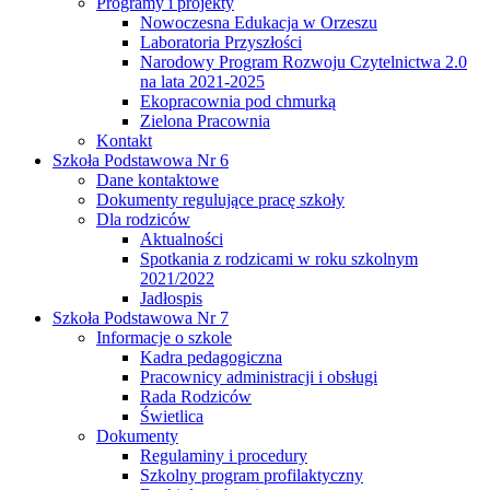
Programy i projekty
Nowoczesna Edukacja w Orzeszu
Laboratoria Przyszłości
Narodowy Program Rozwoju Czytelnictwa 2.0
na lata 2021-2025
Ekopracownia pod chmurką
Zielona Pracownia
Kontakt
Szkoła Podstawowa Nr 6
Dane kontaktowe
Dokumenty regulujące pracę szkoły
Dla rodziców
Aktualności
Spotkania z rodzicami w roku szkolnym
2021/2022
Jadłospis
Szkoła Podstawowa Nr 7
Informacje o szkole
Kadra pedagogiczna
Pracownicy administracji i obsługi
Rada Rodziców
Świetlica
Dokumenty
Regulaminy i procedury
Szkolny program profilaktyczny