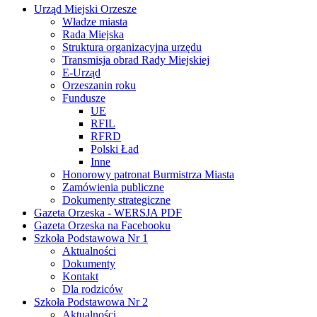
Urząd Miejski Orzesze
Władze miasta
Rada Miejska
Struktura organizacyjna urzędu
Transmisja obrad Rady Miejskiej
E-Urząd
Orzeszanin roku
Fundusze
UE
RFIL
RFRD
Polski Ład
Inne
Honorowy patronat Burmistrza Miasta
Zamówienia publiczne
Dokumenty strategiczne
Gazeta Orzeska - WERSJA PDF
Gazeta Orzeska na Facebooku
Szkoła Podstawowa Nr 1
Aktualności
Dokumenty
Kontakt
Dla rodziców
Szkoła Podstawowa Nr 2
Aktualności