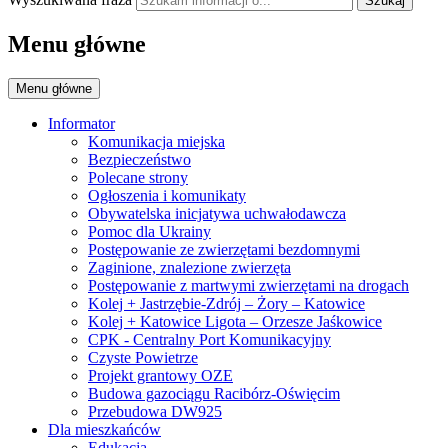
Szukaj
Menu główne
Menu główne
Informator
Komunikacja miejska
Bezpieczeństwo
Polecane strony
Ogłoszenia i komunikaty
Obywatelska inicjatywa uchwałodawcza
Pomoc dla Ukrainy
Postępowanie ze zwierzętami bezdomnymi
Zaginione, znalezione zwierzęta
Postępowanie z martwymi zwierzętami na drogach
Kolej + Jastrzębie-Zdrój – Żory – Katowice
Kolej + Katowice Ligota – Orzesze Jaśkowice
CPK - Centralny Port Komunikacyjny
Czyste Powietrze
Projekt grantowy OZE
Budowa gazociągu Racibórz-Oświęcim
Przebudowa DW925
Dla mieszkańców
Edukacja