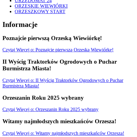
URZĘDOMAT 24
ORZESKIE WIEWIÓRKI
ORZESZKOWY START
Informacje
Poznajcie pierwszą Orzeską Wiewiórkę!
Czytaj
Więcej
o: Poznajcie pierwszą Orzeską Wiewiórkę!
II Wyścig Traktorków Ogrodowych o Puchar
Burmistrza Miasta!
Czytaj
Więcej
o: II Wyścig Traktorków Ogrodowych o Puchar
Burmistrza Miasta!
Orzeszanin Roku 2025 wybrany
Czytaj
Więcej
o: Orzeszanin Roku 2025 wybrany
Witamy najmłodszych mieszkańców Orzesza!
Czytaj
Więcej
o: Witamy najmłodszych mieszkańców Orzesza!