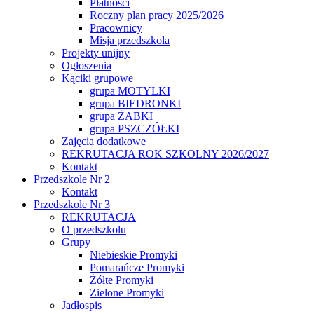
Płatności
Roczny plan pracy 2025/2026
Pracownicy
Misja przedszkola
Projekty unijny
Ogłoszenia
Kąciki grupowe
grupa MOTYLKI
grupa BIEDRONKI
grupa ŻABKI
grupa PSZCZÓŁKI
Zajęcia dodatkowe
REKRUTACJA ROK SZKOLNY 2026/2027
Kontakt
Przedszkole Nr 2
Kontakt
Przedszkole Nr 3
REKRUTACJA
O przedszkolu
Grupy
Niebieskie Promyki
Pomarańcze Promyki
Żółte Promyki
Zielone Promyki
Jadłospis