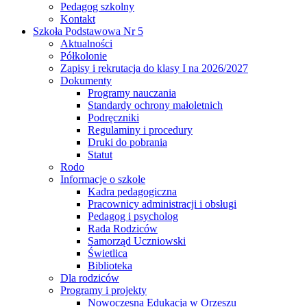
Pedagog szkolny
Kontakt
Szkoła Podstawowa Nr 5
Aktualności
Półkolonie
Zapisy i rekrutacja do klasy I na 2026/2027
Dokumenty
Programy nauczania
Standardy ochrony małoletnich
Podręczniki
Regulaminy i procedury
Druki do pobrania
Statut
Rodo
Informacje o szkole
Kadra pedagogiczna
Pracownicy administracji i obsługi
Pedagog i psycholog
Rada Rodziców
Samorząd Uczniowski
Świetlica
Biblioteka
Dla rodziców
Programy i projekty
Nowoczesna Edukacja w Orzeszu