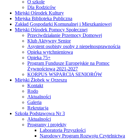
O szkole
Dla Rodziców
Miejski Ośrodek Kultury
Miejska Biblioteka Publiczna
Zakład Gospodarki Komunalnej i Mieszkaniowej
Miejski Ośrodek Pomocy Społecznej
Przeciwdziałanie Przemocy Domowej
Klub Aktywny Senior
Asystent osobisty osoby z niepełnosprawnością
Opieka wytchnieniowa
Opieka 75+
Program Fundusze Europejskie na Pomoc
Żywnościową 2021-2027
KORPUS WSPARCIA SENIORÓW
Miejski Żłobek w Orzeszu
Kontakt
Rodo
Aktualności
Galeria
Rekrutacja
Szkoła Podstawowa Nr 3
Aktualności
Programy i projekty
Laboratoria Przyszłości
Narodowy Program Rozwoju Czytelnictwa