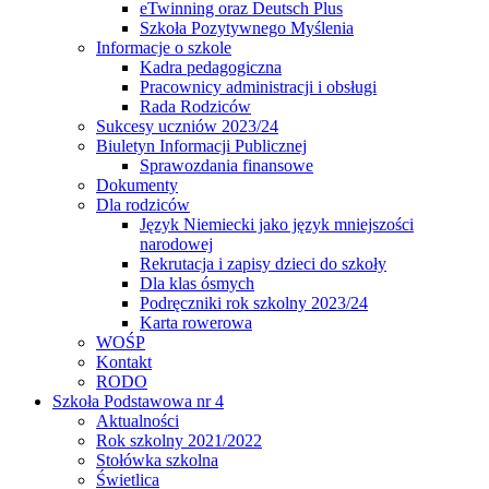
eTwinning oraz Deutsch Plus
Szkoła Pozytywnego Myślenia
Informacje o szkole
Kadra pedagogiczna
Pracownicy administracji i obsługi
Rada Rodziców
Sukcesy uczniów 2023/24
Biuletyn Informacji Publicznej
Sprawozdania finansowe
Dokumenty
Dla rodziców
Język Niemiecki jako język mniejszości
narodowej
Rekrutacja i zapisy dzieci do szkoły
Dla klas ósmych
Podręczniki rok szkolny 2023/24
Karta rowerowa
WOŚP
Kontakt
RODO
Szkoła Podstawowa nr 4
Aktualności
Rok szkolny 2021/2022
Stołówka szkolna
Świetlica