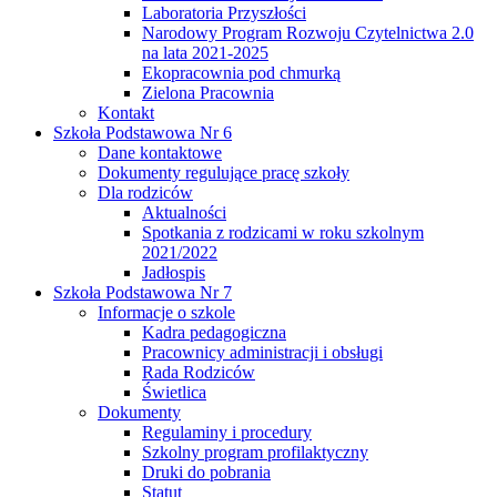
Laboratoria Przyszłości
Narodowy Program Rozwoju Czytelnictwa 2.0
na lata 2021-2025
Ekopracownia pod chmurką
Zielona Pracownia
Kontakt
Szkoła Podstawowa Nr 6
Dane kontaktowe
Dokumenty regulujące pracę szkoły
Dla rodziców
Aktualności
Spotkania z rodzicami w roku szkolnym
2021/2022
Jadłospis
Szkoła Podstawowa Nr 7
Informacje o szkole
Kadra pedagogiczna
Pracownicy administracji i obsługi
Rada Rodziców
Świetlica
Dokumenty
Regulaminy i procedury
Szkolny program profilaktyczny
Druki do pobrania
Statut