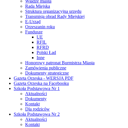
Władze miasta
Rada Miejska
Struktura organizacyjna urzędu
Transmisja obrad Rady Miejskiej
E-Urząd
Orzeszanin roku
Fundusze
UE
RFIL
RFRD
Polski Ład
Inne
Honorowy patronat Burmistrza Miasta
Zamówienia publiczne
Dokumenty strategiczne
Gazeta Orzeska - WERSJA PDF
Gazeta Orzeska na Facebooku
Szkoła Podstawowa Nr 1
Aktualności
Dokumenty
Kontakt
Dla rodziców
Szkoła Podstawowa Nr 2
Aktualności
Kontakt