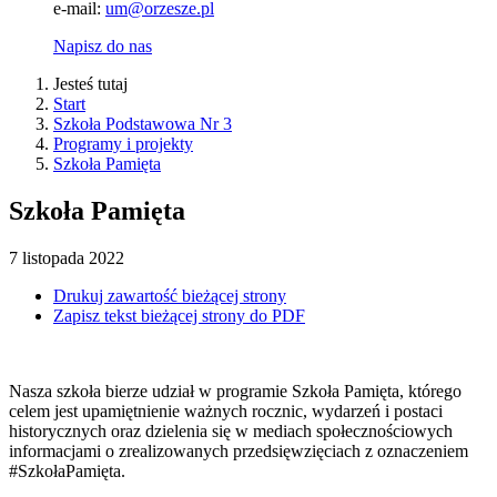
e-mail:
um@orzesze.pl
Napisz do nas
Jesteś tutaj
Start
Szkoła Podstawowa Nr 3
Programy i projekty
Szkoła Pamięta
Szkoła Pamięta
7
listopada
2022
Drukuj zawartość bieżącej strony
Zapisz tekst bieżącej strony do PDF
Nasza szkoła bierze udział w programie Szkoła Pamięta, którego
celem jest upamiętnienie ważnych rocznic, wydarzeń i postaci
historycznych oraz dzielenia się w mediach społecznościowych
informacjami o zrealizowanych przedsięwzięciach z oznaczeniem
#SzkołaPamięta.