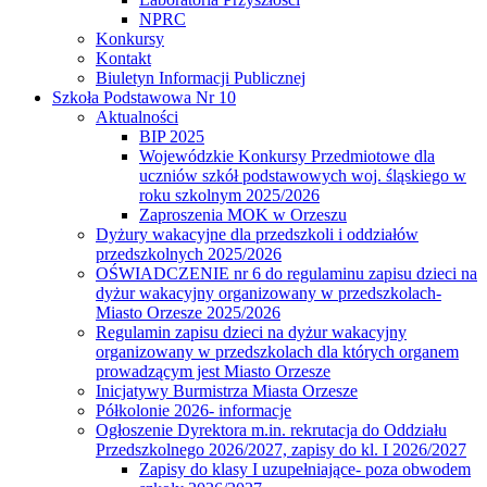
NPRC
Konkursy
Kontakt
Biuletyn Informacji Publicznej
Szkoła Podstawowa Nr 10
Aktualności
BIP 2025
Wojewódzkie Konkursy Przedmiotowe dla
uczniów szkół podstawowych woj. śląskiego w
roku szkolnym 2025/2026
Zaproszenia MOK w Orzeszu
Dyżury wakacyjne dla przedszkoli i oddziałów
przedszkolnych 2025/2026
OŚWIADCZENIE nr 6 do regulaminu zapisu dzieci na
dyżur wakacyjny organizowany w przedszkolach-
Miasto Orzesze 2025/2026
Regulamin zapisu dzieci na dyżur wakacyjny
organizowany w przedszkolach dla których organem
prowadzącym jest Miasto Orzesze
Inicjatywy Burmistrza Miasta Orzesze
Półkolonie 2026- informacje
Ogłoszenie Dyrektora m.in. rekrutacja do Oddziału
Przedszkolnego 2026/2027, zapisy do kl. I 2026/2027
Zapisy do klasy I uzupełniające- poza obwodem