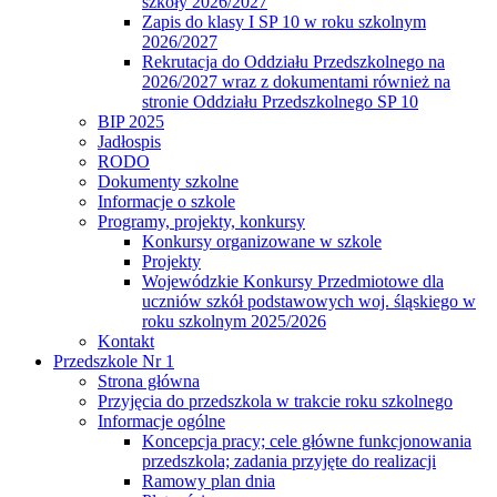
szkoły 2026/2027
Zapis do klasy I SP 10 w roku szkolnym
2026/2027
Rekrutacja do Oddziału Przedszkolnego na
2026/2027 wraz z dokumentami również na
stronie Oddziału Przedszkolnego SP 10
BIP 2025
Jadłospis
RODO
Dokumenty szkolne
Informacje o szkole
Programy, projekty, konkursy
Konkursy organizowane w szkole
Projekty
Wojewódzkie Konkursy Przedmiotowe dla
uczniów szkół podstawowych woj. śląskiego w
roku szkolnym 2025/2026
Kontakt
Przedszkole Nr 1
Strona główna
Przyjęcia do przedszkola w trakcie roku szkolnego
Informacje ogólne
Koncepcja pracy; cele główne funkcjonowania
przedszkola; zadania przyjęte do realizacji
Ramowy plan dnia