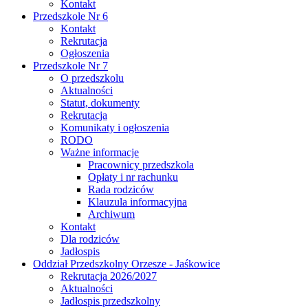
Kontakt
Przedszkole Nr 6
Kontakt
Rekrutacja
Ogłoszenia
Przedszkole Nr 7
O przedszkolu
Aktualności
Statut, dokumenty
Rekrutacja
Komunikaty i ogłoszenia
RODO
Ważne informacje
Pracownicy przedszkola
Opłaty i nr rachunku
Rada rodziców
Klauzula informacyjna
Archiwum
Kontakt
Dla rodziców
Jadłospis
Oddział Przedszkolny Orzesze - Jaśkowice
Rekrutacja 2026/2027
Aktualności
Jadłospis przedszkolny