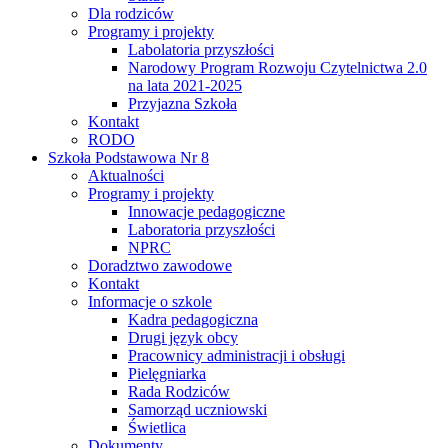
Dla rodziców
Programy i projekty
Labolatoria przyszłości
Narodowy Program Rozwoju Czytelnictwa 2.0
na lata 2021-2025
Przyjazna Szkoła
Kontakt
RODO
Szkoła Podstawowa Nr 8
Aktualności
Programy i projekty
Innowacje pedagogiczne
Laboratoria przyszłości
NPRC
Doradztwo zawodowe
Kontakt
Informacje o szkole
Kadra pedagogiczna
Drugi język obcy
Pracownicy administracji i obsługi
Pielęgniarka
Rada Rodziców
Samorząd uczniowski
Świetlica
Dokumenty