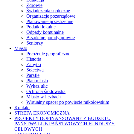
Zdrowie
Świadczenia społeczne
Organizacje pozarządowe
Planowanie przestrzenne
Podatki lokalne
Odpady komunalne
Bezpłatne porady prawne
Seniorzy
Miasto
Położenie geograficzne
Historia
Zabytki
Sołectwa
Parafie
Plan miasta
Wykaz ulic
Ochrona środowiska
Miasto w liczbach
Wirtualny spacer po powiecie mikołowskim
Kontakt
STREFA EKONOMICZNA
PROJEKTY DOFINANSOWANE Z BUDŻETU
PAŃSTWA LUB PAŃSTWOWYCH FUNDUSZY
CELOWYCH