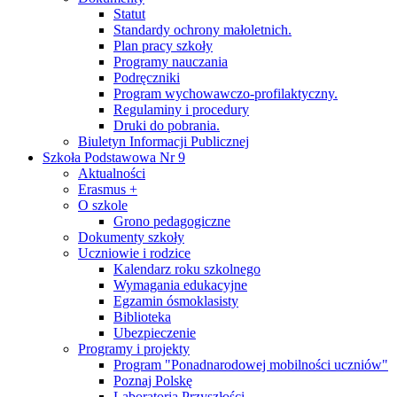
Statut
Standardy ochrony małoletnich.
Plan pracy szkoły
Programy nauczania
Podręczniki
Program wychowawczo-profilaktyczny.
Regulaminy i procedury
Druki do pobrania.
Biuletyn Informacji Publicznej
Szkoła Podstawowa Nr 9
Aktualności
Erasmus +
O szkole
Grono pedagogiczne
Dokumenty szkoły
Uczniowie i rodzice
Kalendarz roku szkolnego
Wymagania edukacyjne
Egzamin ósmoklasisty
Biblioteka
Ubezpieczenie
Programy i projekty
Program "Ponadnarodowej mobilności uczniów"
Poznaj Polskę
Laboratoria Przyszłości