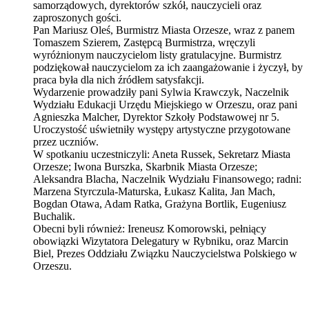
samorządowych, dyrektorów szkół, nauczycieli oraz
zaproszonych gości.
Pan Mariusz Oleś, Burmistrz Miasta Orzesze, wraz z panem
Tomaszem Szierem, Zastępcą Burmistrza, wręczyli
wyróżnionym nauczycielom listy gratulacyjne. Burmistrz
podziękował nauczycielom za ich zaangażowanie i życzył, by
praca była dla nich źródłem satysfakcji.
Wydarzenie prowadziły pani Sylwia Krawczyk, Naczelnik
Wydziału Edukacji Urzędu Miejskiego w Orzeszu, oraz pani
Agnieszka Malcher, Dyrektor Szkoły Podstawowej nr 5.
Uroczystość uświetniły występy artystyczne przygotowane
przez uczniów.
W spotkaniu uczestniczyli: Aneta Russek, Sekretarz Miasta
Orzesze; Iwona Burszka, Skarbnik Miasta Orzesze;
Aleksandra Blacha, Naczelnik Wydziału Finansowego; radni:
Marzena Styrczula-Maturska, Łukasz Kalita, Jan Mach,
Bogdan Otawa, Adam Ratka, Grażyna Bortlik, Eugeniusz
Buchalik.
Obecni byli również: Ireneusz Komorowski, pełniący
obowiązki Wizytatora Delegatury w Rybniku, oraz Marcin
Biel, Prezes Oddziału Związku Nauczycielstwa Polskiego w
Orzeszu.