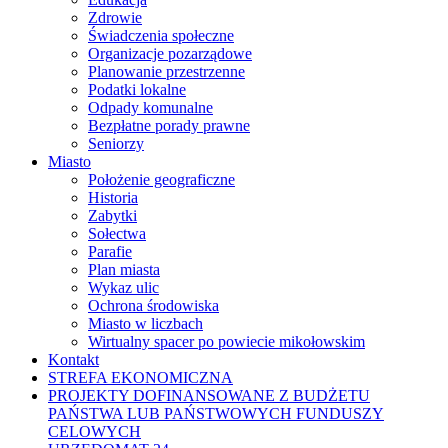
Zdrowie
Świadczenia społeczne
Organizacje pozarządowe
Planowanie przestrzenne
Podatki lokalne
Odpady komunalne
Bezpłatne porady prawne
Seniorzy
Miasto
Położenie geograficzne
Historia
Zabytki
Sołectwa
Parafie
Plan miasta
Wykaz ulic
Ochrona środowiska
Miasto w liczbach
Wirtualny spacer po powiecie mikołowskim
Kontakt
STREFA EKONOMICZNA
PROJEKTY DOFINANSOWANE Z BUDŻETU
PAŃSTWA LUB PAŃSTWOWYCH FUNDUSZY
CELOWYCH