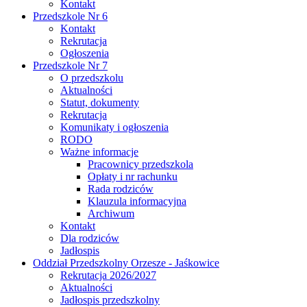
Kontakt
Przedszkole Nr 6
Kontakt
Rekrutacja
Ogłoszenia
Przedszkole Nr 7
O przedszkolu
Aktualności
Statut, dokumenty
Rekrutacja
Komunikaty i ogłoszenia
RODO
Ważne informacje
Pracownicy przedszkola
Opłaty i nr rachunku
Rada rodziców
Klauzula informacyjna
Archiwum
Kontakt
Dla rodziców
Jadłospis
Oddział Przedszkolny Orzesze - Jaśkowice
Rekrutacja 2026/2027
Aktualności
Jadłospis przedszkolny