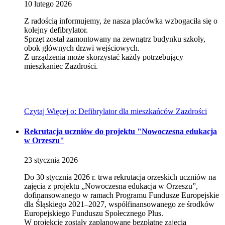
10
lutego
2026
Z radością informujemy, że nasza placówka wzbogaciła się o
kolejny defibrylator.
Sprzęt został zamontowany na zewnątrz budynku szkoły,
obok głównych drzwi wejściowych.
Z urządzenia może skorzystać każdy potrzebujący
mieszkaniec Zazdrości.
Czytaj
Więcej
o: Defibrylator dla mieszkańców Zazdrości
Rekrutacja uczniów do projektu "Nowoczesna edukacja
w Orzeszu"
23
stycznia
2026
Do 30 stycznia 2026 r. trwa rekrutacja orzeskich uczniów na
zajęcia z projektu „Nowoczesna edukacja w Orzeszu”,
dofinansowanego w ramach Programu Fundusze Europejskie
dla Śląskiego 2021–2027, współfinansowanego ze środków
Europejskiego Funduszu Społecznego Plus.
W projekcie zostały zaplanowane bezpłatne zajęcia