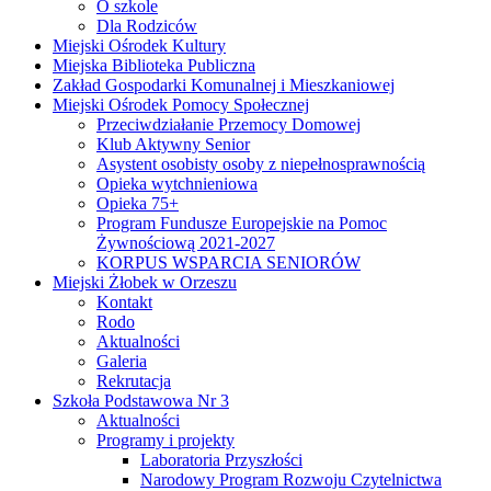
O szkole
Dla Rodziców
Miejski Ośrodek Kultury
Miejska Biblioteka Publiczna
Zakład Gospodarki Komunalnej i Mieszkaniowej
Miejski Ośrodek Pomocy Społecznej
Przeciwdziałanie Przemocy Domowej
Klub Aktywny Senior
Asystent osobisty osoby z niepełnosprawnością
Opieka wytchnieniowa
Opieka 75+
Program Fundusze Europejskie na Pomoc
Żywnościową 2021-2027
KORPUS WSPARCIA SENIORÓW
Miejski Żłobek w Orzeszu
Kontakt
Rodo
Aktualności
Galeria
Rekrutacja
Szkoła Podstawowa Nr 3
Aktualności
Programy i projekty
Laboratoria Przyszłości
Narodowy Program Rozwoju Czytelnictwa