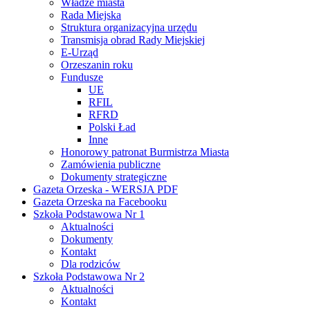
Władze miasta
Rada Miejska
Struktura organizacyjna urzędu
Transmisja obrad Rady Miejskiej
E-Urząd
Orzeszanin roku
Fundusze
UE
RFIL
RFRD
Polski Ład
Inne
Honorowy patronat Burmistrza Miasta
Zamówienia publiczne
Dokumenty strategiczne
Gazeta Orzeska - WERSJA PDF
Gazeta Orzeska na Facebooku
Szkoła Podstawowa Nr 1
Aktualności
Dokumenty
Kontakt
Dla rodziców
Szkoła Podstawowa Nr 2
Aktualności
Kontakt