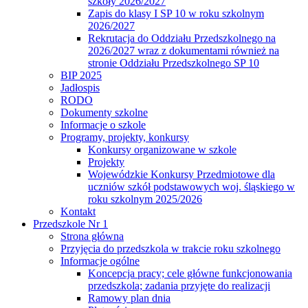
szkoły 2026/2027
Zapis do klasy I SP 10 w roku szkolnym
2026/2027
Rekrutacja do Oddziału Przedszkolnego na
2026/2027 wraz z dokumentami również na
stronie Oddziału Przedszkolnego SP 10
BIP 2025
Jadłospis
RODO
Dokumenty szkolne
Informacje o szkole
Programy, projekty, konkursy
Konkursy organizowane w szkole
Projekty
Wojewódzkie Konkursy Przedmiotowe dla
uczniów szkół podstawowych woj. śląskiego w
roku szkolnym 2025/2026
Kontakt
Przedszkole Nr 1
Strona główna
Przyjęcia do przedszkola w trakcie roku szkolnego
Informacje ogólne
Koncepcja pracy; cele główne funkcjonowania
przedszkola; zadania przyjęte do realizacji
Ramowy plan dnia