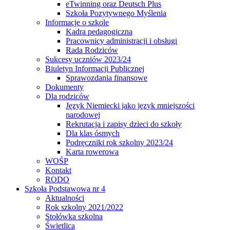
eTwinning oraz Deutsch Plus
Szkoła Pozytywnego Myślenia
Informacje o szkole
Kadra pedagogiczna
Pracownicy administracji i obsługi
Rada Rodziców
Sukcesy uczniów 2023/24
Biuletyn Informacji Publicznej
Sprawozdania finansowe
Dokumenty
Dla rodziców
Język Niemiecki jako język mniejszości
narodowej
Rekrutacja i zapisy dzieci do szkoły
Dla klas ósmych
Podręczniki rok szkolny 2023/24
Karta rowerowa
WOŚP
Kontakt
RODO
Szkoła Podstawowa nr 4
Aktualności
Rok szkolny 2021/2022
Stołówka szkolna
Świetlica