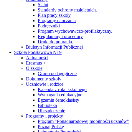
Statut
Standardy ochrony małoletnich.
Plan pracy szkoły
Programy nauczania
Podręczniki
Program wychowawczo-profilaktyczny.
Regulaminy i procedury
Druki do pobrania.
Biuletyn Informacji Publicznej
Szkoła Podstawowa Nr 9
Aktualności
Erasmus +
O szkole
Grono pedagogiczne
Dokumenty szkoły
Uczniowie i rodzice
Kalendarz roku szkolnego
Wymagania edukacyjne
Egzamin ósmoklasisty
Biblioteka
Ubezpieczenie
Programy i projekty
Program "Ponadnarodowej mobilności uczniów"
Poznaj Polskę
Laboratoria Przyszłości