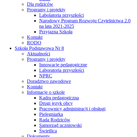
Dla rodziców
Programy i projekty
Labolatoria przyszłości
Narodowy Program Rozwoju Czytelnictwa 2.0
na lata 2021-2025
Przyjazna Szkoła
Kontakt
RODO
Szkoła Podstawowa Nr 8
Aktualności
Programy i projekty
Innowacje pedagogiczne
Laboratoria przyszłości
NPRC
Doradztwo zawodowe
Kontakt
Informacje o szkole
Kadra pedagogiczna
Drugi język obcy
Pracownicy administracji i obsługi
Pielęgniarka
Rada Rodziców
Samorząd uczniowski
Świetlica
Dokumenty