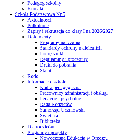
Pedagog szkolny
Kontakt
Szkoła Podstawowa Nr 5
Aktualności
Półkolonie
Zapisy i rekrutacja do klasy I na 2026/2027
Dokumenty
Programy nauczania
Standardy ochrony małoletnich
Podręczniki
Regulaminy i procedury
Druki do pobrania
Statut
Rodo
Informacje o szkole
Kadra pedagogiczna
Pracownicy administracji i obsługi
Pedagog i psycholog
Rada Rodziców
Samorząd Uczniowski
Świetlica
Biblioteka
Dla rodziców
Programy i projekty
Nowoczesna Edukacja w Orzeszu