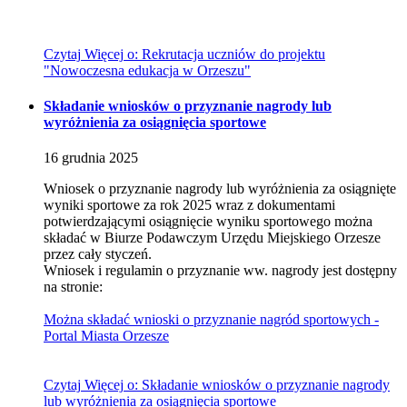
Czytaj
Więcej
o: Rekrutacja uczniów do projektu
"Nowoczesna edukacja w Orzeszu"
Składanie wniosków o przyznanie nagrody lub
wyróżnienia za osiągnięcia sportowe
16
grudnia
2025
Wniosek o przyznanie nagrody lub wyróżnienia za osiągnięte
wyniki sportowe za rok 2025 wraz z dokumentami
potwierdzającymi osiągnięcie wyniku sportowego można
składać w Biurze Podawczym Urzędu Miejskiego Orzesze
przez cały styczeń.
Wniosek i regulamin o przyznanie ww. nagrody jest dostępny
na stronie:
Można składać wnioski o przyznanie nagród sportowych -
Portal Miasta Orzesze
Czytaj
Więcej
o: Składanie wniosków o przyznanie nagrody
lub wyróżnienia za osiągnięcia sportowe