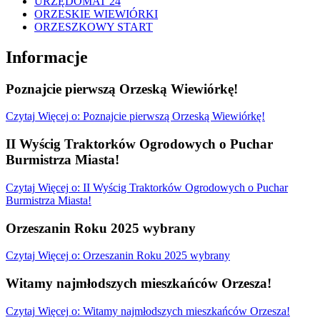
URZĘDOMAT 24
ORZESKIE WIEWIÓRKI
ORZESZKOWY START
Informacje
Poznajcie pierwszą Orzeską Wiewiórkę!
Czytaj
Więcej
o: Poznajcie pierwszą Orzeską Wiewiórkę!
II Wyścig Traktorków Ogrodowych o Puchar
Burmistrza Miasta!
Czytaj
Więcej
o: II Wyścig Traktorków Ogrodowych o Puchar
Burmistrza Miasta!
Orzeszanin Roku 2025 wybrany
Czytaj
Więcej
o: Orzeszanin Roku 2025 wybrany
Witamy najmłodszych mieszkańców Orzesza!
Czytaj
Więcej
o: Witamy najmłodszych mieszkańców Orzesza!