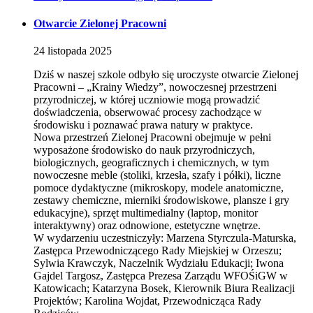
Otwarcie Zielonej Pracowni
24
listopada
2025
Dziś w naszej szkole odbyło się uroczyste otwarcie Zielonej
Pracowni – „Krainy Wiedzy”, nowoczesnej przestrzeni
przyrodniczej, w której uczniowie mogą prowadzić
doświadczenia, obserwować procesy zachodzące w
środowisku i poznawać prawa natury w praktyce.
Nowa przestrzeń Zielonej Pracowni obejmuje w pełni
wyposażone środowisko do nauk przyrodniczych,
biologicznych, geograficznych i chemicznych, w tym
nowoczesne meble (stoliki, krzesła, szafy i półki), liczne
pomoce dydaktyczne (mikroskopy, modele anatomiczne,
zestawy chemiczne, mierniki środowiskowe, plansze i gry
edukacyjne), sprzęt multimedialny (laptop, monitor
interaktywny) oraz odnowione, estetyczne wnętrze.
W wydarzeniu uczestniczyły: Marzena Styrczula-Maturska,
Zastępca Przewodniczącego Rady Miejskiej w Orzeszu;
Sylwia Krawczyk, Naczelnik Wydziału Edukacji; Iwona
Gajdel Targosz, Zastępca Prezesa Zarządu WFOŚiGW w
Katowicach; Katarzyna Bosek, Kierownik Biura Realizacji
Projektów; Karolina Wojdat, Przewodnicząca Rady