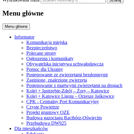
Szukaj
Menu główne
Menu główne
Informator
Komunikacja miejska
Bezpieczeństwo
Polecane strony
Ogłoszenia i komunikaty
Obywatelska inicjatywa uchwałodawcza
Pomoc dla Ukrainy
Postępowanie ze zwierzętami bezdomnymi
Zaginione, znalezione zwierzęta
Postępowanie z martwymi zwierzętami na drogach
Kolej + Jastrzębie-Zdrój – Żory – Katowice
Kolej + Katowice Ligota – Orzesze Jaśkowice
CPK - Centralny Port Komunikacyjny
Czyste Powietrze
Projekt grantowy OZE
Budowa gazociągu Racibórz-Oświęcim
Przebudowa DW925
Dla mieszkańców
Edukacja