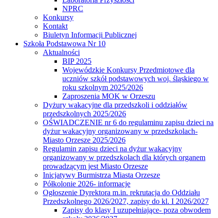
NPRC
Konkursy
Kontakt
Biuletyn Informacji Publicznej
Szkoła Podstawowa Nr 10
Aktualności
BIP 2025
Wojewódzkie Konkursy Przedmiotowe dla
uczniów szkół podstawowych woj. śląskiego w
roku szkolnym 2025/2026
Zaproszenia MOK w Orzeszu
Dyżury wakacyjne dla przedszkoli i oddziałów
przedszkolnych 2025/2026
OŚWIADCZENIE nr 6 do regulaminu zapisu dzieci na
dyżur wakacyjny organizowany w przedszkolach-
Miasto Orzesze 2025/2026
Regulamin zapisu dzieci na dyżur wakacyjny
organizowany w przedszkolach dla których organem
prowadzącym jest Miasto Orzesze
Inicjatywy Burmistrza Miasta Orzesze
Półkolonie 2026- informacje
Ogłoszenie Dyrektora m.in. rekrutacja do Oddziału
Przedszkolnego 2026/2027, zapisy do kl. I 2026/2027
Zapisy do klasy I uzupełniające- poza obwodem