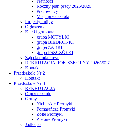
Płatności
Roczny plan pracy 2025/2026
Pracownicy
Misja przedszkola
Projekty unijny
Ogłoszenia
Kąciki grupowe
grupa MOTYLKI
grupa BIEDRONKI
grupa ŻABKI
grupa PSZCZÓŁKI
Zajęcia dodatkowe
REKRUTACJA ROK SZKOLNY 2026/2027
Kontakt
Przedszkole Nr 2
Kontakt
Przedszkole Nr 3
REKRUTACJA
O przedszkolu
Grupy
Niebieskie Promyki
Pomarańcze Promyki
Żółte Promyki
Zielone Promyki
Jadłospis