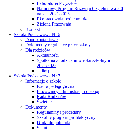
Laboratoria Przyszłości
Narodowy Program Rozwoju Czytelnictwa 2.0
na lata 2021-2025
Ekopracownia pod chmurką
Zielona Pracownia
Kontakt
Szkoła Podstawowa Nr 6
Dane kontaktowe
Dokumenty regulujące pracę szkoły
Dla rodziców
Aktualności
Spotkania z rodzicami w roku szkolnym
2021/2022
Jadłospis
Szkoła Podstawowa Nr 7
Informacje o szkole
Kadra pedagogiczna
Pracownicy administracji i obsługi
Rada Rodziców
Świetlica
Dokumenty
Regulaminy i procedury
Szkolny program profilaktyczny
Druki do pobrania
Statut