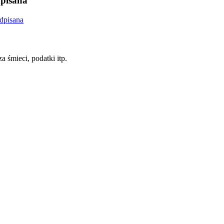
pisana
dpisana
a śmieci, podatki itp.