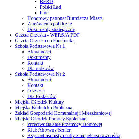
RFRD
Polski Ład
Inne
Honorowy patronat Burmistrza Miasta
Zamówienia publiczne
Dokumenty strategiczne
Gazeta Orzeska - WERSJA PDF
Gazeta Orzeska na Facebooku
Szkoła Podstawowa Nr 1
Aktualności
Dokumenty
Kontakt
Dla rodziców
Szkoła Podstawowa Nr 2
Aktualności
Kontakt
O szkole
Dla Rodziców
Miejski Ośrodek Kultury
Miejska Biblioteka Publiczna
Zakład Gospodarki Komunalnej i Mieszkaniowej
Miejski Ośrodek Pomocy Społecznej
Przeciwdziałanie Przemocy Domowej
Klub Aktywny Senior
Asystent osobisty osoby z niepełnosprawnością