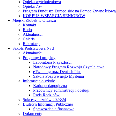
Opieka wytchnieniowa
Opieka 75+
Program Fundusze Europejskie na Pomoc Żywnościową
KORPUS WSPARCIA SENIORÓW
Miejski Żłobek w Orzeszu
Kontakt
Rodo
Aktualności
Galeria
Rekrutacja
Szkoła Podstawowa Nr 3
Aktualności
Programy i projekty
Laboratoria Przyszłości
Narodowy Program Rozwoju Czytelnictwa
eTwinning oraz Deutsch Plus
Szkoła Pozytywnego Myślenia
Informacje o szkole
Kadra pedagogiczna
Pracownicy administracji i obsługi
Rada Rodziców
Sukcesy uczniów 2023/24
Biuletyn Informacji Publicznej
Sprawozdania finansowe
Dokumenty