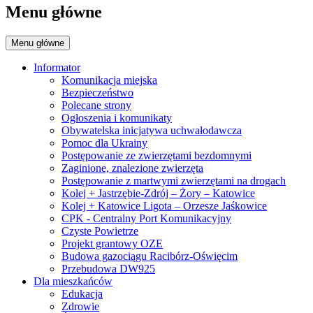
Menu główne
Menu główne
Informator
Komunikacja miejska
Bezpieczeństwo
Polecane strony
Ogłoszenia i komunikaty
Obywatelska inicjatywa uchwałodawcza
Pomoc dla Ukrainy
Postępowanie ze zwierzętami bezdomnymi
Zaginione, znalezione zwierzęta
Postępowanie z martwymi zwierzętami na drogach
Kolej + Jastrzębie-Zdrój – Żory – Katowice
Kolej + Katowice Ligota – Orzesze Jaśkowice
CPK - Centralny Port Komunikacyjny
Czyste Powietrze
Projekt grantowy OZE
Budowa gazociągu Racibórz-Oświęcim
Przebudowa DW925
Dla mieszkańców
Edukacja
Zdrowie