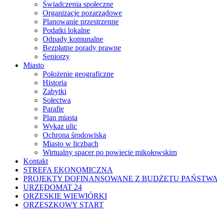
Świadczenia społeczne
Organizacje pozarządowe
Planowanie przestrzenne
Podatki lokalne
Odpady komunalne
Bezpłatne porady prawne
Seniorzy
Miasto
Położenie geograficzne
Historia
Zabytki
Sołectwa
Parafie
Plan miasta
Wykaz ulic
Ochrona środowiska
Miasto w liczbach
Wirtualny spacer po powiecie mikołowskim
Kontakt
STREFA EKONOMICZNA
PROJEKTY DOFINANSOWANE Z BUDŻETU PAŃSTW
URZĘDOMAT 24
ORZESKIE WIEWIÓRKI
ORZESZKOWY START