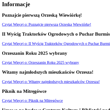
Informacje
Poznajcie pierwszą Orzeską Wiewiórkę!
Czytaj
Więcej
o: Poznajcie pierwszą Orzeską Wiewiórkę!
II Wyścig Traktorków Ogrodowych o Puchar Burmist
Czytaj
Więcej
o: II Wyścig Traktorków Ogrodowych o Puchar Burmis
Orzeszanin Roku 2025 wybrany
Czytaj
Więcej
o: Orzeszanin Roku 2025 wybrany
Witamy najmłodszych mieszkańców Orzesza!
Czytaj
Więcej
o: Witamy najmłodszych mieszkańców Orzesza!
Piknik na Mitręgówce
Czytaj
Więcej
o: Piknik na Mitręgówce