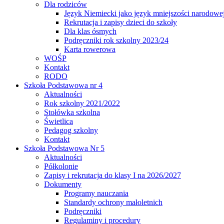
Dla rodziców
Język Niemiecki jako język mniejszości narodowe
Rekrutacja i zapisy dzieci do szkoły
Dla klas ósmych
Podręczniki rok szkolny 2023/24
Karta rowerowa
WOŚP
Kontakt
RODO
Szkoła Podstawowa nr 4
Aktualności
Rok szkolny 2021/2022
Stołówka szkolna
Świetlica
Pedagog szkolny
Kontakt
Szkoła Podstawowa Nr 5
Aktualności
Półkolonie
Zapisy i rekrutacja do klasy I na 2026/2027
Dokumenty
Programy nauczania
Standardy ochrony małoletnich
Podręczniki
Regulaminy i procedury