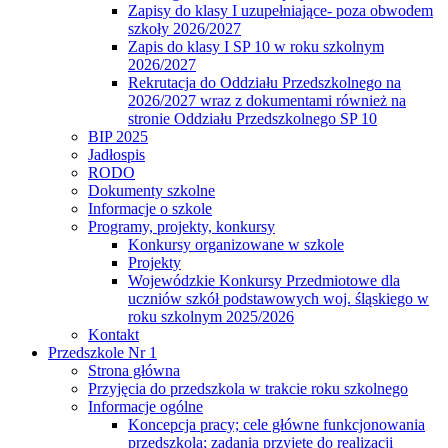
Zapisy do klasy I uzupełniające- poza obwodem
szkoły 2026/2027
Zapis do klasy I SP 10 w roku szkolnym
2026/2027
Rekrutacja do Oddziału Przedszkolnego na
2026/2027 wraz z dokumentami również na
stronie Oddziału Przedszkolnego SP 10
BIP 2025
Jadłospis
RODO
Dokumenty szkolne
Informacje o szkole
Programy, projekty, konkursy
Konkursy organizowane w szkole
Projekty
Wojewódzkie Konkursy Przedmiotowe dla
uczniów szkół podstawowych woj. śląskiego w
roku szkolnym 2025/2026
Kontakt
Przedszkole Nr 1
Strona główna
Przyjęcia do przedszkola w trakcie roku szkolnego
Informacje ogólne
Koncepcja pracy; cele główne funkcjonowania
przedszkola; zadania przyjęte do realizacji