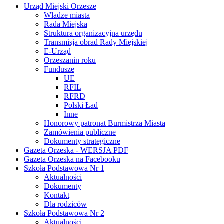
Urząd Miejski Orzesze
Władze miasta
Rada Miejska
Struktura organizacyjna urzędu
Transmisja obrad Rady Miejskiej
E-Urząd
Orzeszanin roku
Fundusze
UE
RFIL
RFRD
Polski Ład
Inne
Honorowy patronat Burmistrza Miasta
Zamówienia publiczne
Dokumenty strategiczne
Gazeta Orzeska - WERSJA PDF
Gazeta Orzeska na Facebooku
Szkoła Podstawowa Nr 1
Aktualności
Dokumenty
Kontakt
Dla rodziców
Szkoła Podstawowa Nr 2
Aktualności