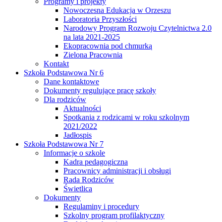
Programy i projekty
Nowoczesna Edukacja w Orzeszu
Laboratoria Przyszłości
Narodowy Program Rozwoju Czytelnictwa 2.0
na lata 2021-2025
Ekopracownia pod chmurką
Zielona Pracownia
Kontakt
Szkoła Podstawowa Nr 6
Dane kontaktowe
Dokumenty regulujące pracę szkoły
Dla rodziców
Aktualności
Spotkania z rodzicami w roku szkolnym
2021/2022
Jadłospis
Szkoła Podstawowa Nr 7
Informacje o szkole
Kadra pedagogiczna
Pracownicy administracji i obsługi
Rada Rodziców
Świetlica
Dokumenty
Regulaminy i procedury
Szkolny program profilaktyczny