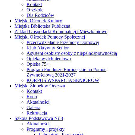
Kontakt
O szkole
Dla Rodziców
Miejski Ośrodek Kultury
Miejska Biblioteka Publiczna
Zakład Gospodarki Komunalnej i Mieszkaniowej
Miejski Ośrodek Pomocy Społecznej
Przeciwdziałanie Przemocy Domowej
Klub Aktywny Senior
Asystent osobisty osoby z niepełnosprawnością
Opieka wytchnieniowa
Opieka 75+
Program Fundusze Europejskie na Pomoc
Żywnościową 2021-2027
KORPUS WSPARCIA SENIORÓW
Miejski Żłobek w Orzeszu
Kontakt
Rodo
Aktualności
Galeria
Rekrutacja
Szkoła Podstawowa Nr 3
Aktualności
Programy i projekty
Laboratoria Przyszłości