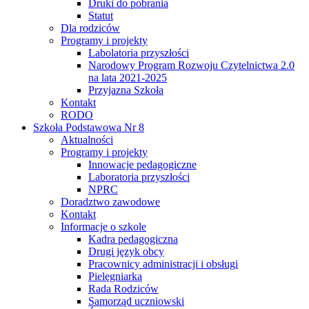
Druki do pobrania
Statut
Dla rodziców
Programy i projekty
Labolatoria przyszłości
Narodowy Program Rozwoju Czytelnictwa 2.0
na lata 2021-2025
Przyjazna Szkoła
Kontakt
RODO
Szkoła Podstawowa Nr 8
Aktualności
Programy i projekty
Innowacje pedagogiczne
Laboratoria przyszłości
NPRC
Doradztwo zawodowe
Kontakt
Informacje o szkole
Kadra pedagogiczna
Drugi język obcy
Pracownicy administracji i obsługi
Pielęgniarka
Rada Rodziców
Samorząd uczniowski