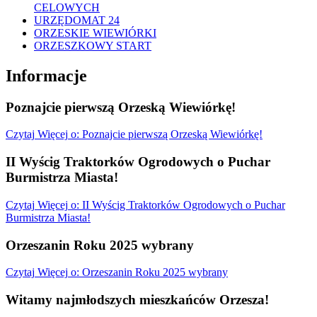
CELOWYCH
URZĘDOMAT 24
ORZESKIE WIEWIÓRKI
ORZESZKOWY START
Informacje
Poznajcie pierwszą Orzeską Wiewiórkę!
Czytaj
Więcej
o: Poznajcie pierwszą Orzeską Wiewiórkę!
II Wyścig Traktorków Ogrodowych o Puchar
Burmistrza Miasta!
Czytaj
Więcej
o: II Wyścig Traktorków Ogrodowych o Puchar
Burmistrza Miasta!
Orzeszanin Roku 2025 wybrany
Czytaj
Więcej
o: Orzeszanin Roku 2025 wybrany
Witamy najmłodszych mieszkańców Orzesza!