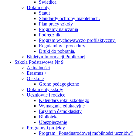
Świetlica
Dokumenty
Statut
Standardy ochrony małoletnich.
Plan pracy szkoły
Programy nauczania
Podręczniki
Program wychowawczo-profilaktyczny.
Regulaminy i procedury
Druki do pobrania.
Biuletyn Informacji Publicznej
Szkoła Podstawowa Nr 9
Aktualności
Erasmus +
O szkole
Grono pedagogiczne
Dokumenty szkoły
Uczniowie i rodzice
Kalendarz roku szkolnego
Wymagania edukacyjne
Egzamin ósmoklasisty
Biblioteka
Ubezpieczenie
Programy i projekty
Program "Ponadnarodowej mobilności uczniów"