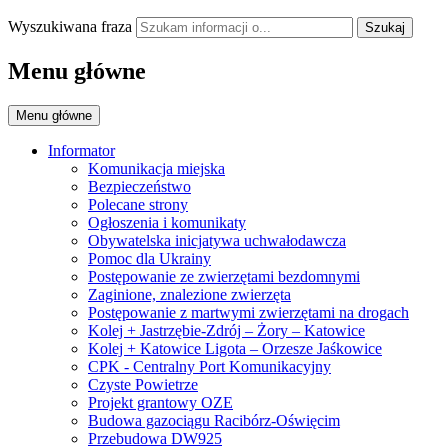
Wyszukiwana fraza
Szukaj
Menu główne
Menu główne
Informator
Komunikacja miejska
Bezpieczeństwo
Polecane strony
Ogłoszenia i komunikaty
Obywatelska inicjatywa uchwałodawcza
Pomoc dla Ukrainy
Postępowanie ze zwierzętami bezdomnymi
Zaginione, znalezione zwierzęta
Postępowanie z martwymi zwierzętami na drogach
Kolej + Jastrzębie-Zdrój – Żory – Katowice
Kolej + Katowice Ligota – Orzesze Jaśkowice
CPK - Centralny Port Komunikacyjny
Czyste Powietrze
Projekt grantowy OZE
Budowa gazociągu Racibórz-Oświęcim
Przebudowa DW925