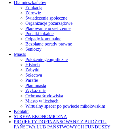
Dla mieszkańców
Edukacja
Zdrowie
Świadczenia społeczne
Organizacje pozarządowe
Planowanie przestrzenne
Podatki lokalne
Odpady komunalne
Bezpłatne porady prawne
Seniorzy
Miasto
Położenie geograficzne
Historia
Zabytki
Sołectwa
Parafie
Plan miasta
Wykaz ulic
Ochrona środowiska
Miasto w liczbach
Wirtualny spacer po powiecie mikołowskim
Kontakt
STREFA EKONOMICZNA
PROJEKTY DOFINANSOWANE Z BUDŻETU
PAŃSTWA LUB PAŃSTWOWYCH FUNDUSZY