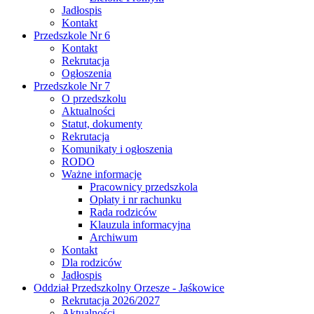
Jadłospis
Kontakt
Przedszkole Nr 6
Kontakt
Rekrutacja
Ogłoszenia
Przedszkole Nr 7
O przedszkolu
Aktualności
Statut, dokumenty
Rekrutacja
Komunikaty i ogłoszenia
RODO
Ważne informacje
Pracownicy przedszkola
Opłaty i nr rachunku
Rada rodziców
Klauzula informacyjna
Archiwum
Kontakt
Dla rodziców
Jadłospis
Oddział Przedszkolny Orzesze - Jaśkowice
Rekrutacja 2026/2027
Aktualności