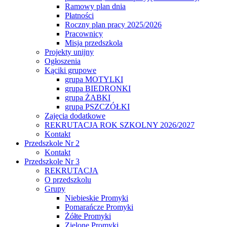
Ramowy plan dnia
Płatności
Roczny plan pracy 2025/2026
Pracownicy
Misja przedszkola
Projekty unijny
Ogłoszenia
Kąciki grupowe
grupa MOTYLKI
grupa BIEDRONKI
grupa ŻABKI
grupa PSZCZÓŁKI
Zajęcia dodatkowe
REKRUTACJA ROK SZKOLNY 2026/2027
Kontakt
Przedszkole Nr 2
Kontakt
Przedszkole Nr 3
REKRUTACJA
O przedszkolu
Grupy
Niebieskie Promyki
Pomarańcze Promyki
Żółte Promyki
Zielone Promyki