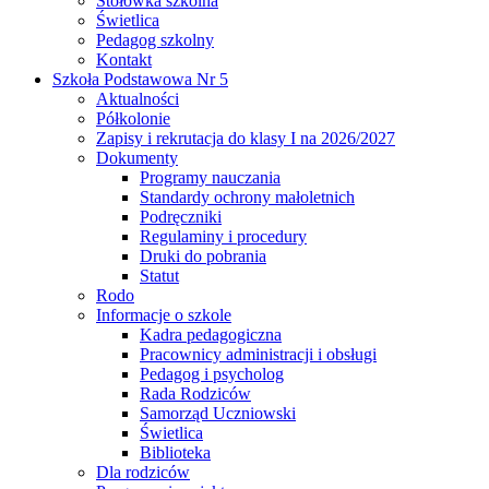
Stołówka szkolna
Świetlica
Pedagog szkolny
Kontakt
Szkoła Podstawowa Nr 5
Aktualności
Półkolonie
Zapisy i rekrutacja do klasy I na 2026/2027
Dokumenty
Programy nauczania
Standardy ochrony małoletnich
Podręczniki
Regulaminy i procedury
Druki do pobrania
Statut
Rodo
Informacje o szkole
Kadra pedagogiczna
Pracownicy administracji i obsługi
Pedagog i psycholog
Rada Rodziców
Samorząd Uczniowski
Świetlica
Biblioteka
Dla rodziców