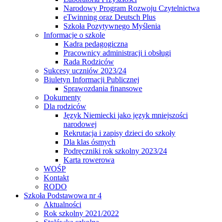
Narodowy Program Rozwoju Czytelnictwa
eTwinning oraz Deutsch Plus
Szkoła Pozytywnego Myślenia
Informacje o szkole
Kadra pedagogiczna
Pracownicy administracji i obsługi
Rada Rodziców
Sukcesy uczniów 2023/24
Biuletyn Informacji Publicznej
Sprawozdania finansowe
Dokumenty
Dla rodziców
Język Niemiecki jako język mniejszości
narodowej
Rekrutacja i zapisy dzieci do szkoły
Dla klas ósmych
Podręczniki rok szkolny 2023/24
Karta rowerowa
WOŚP
Kontakt
RODO
Szkoła Podstawowa nr 4
Aktualności
Rok szkolny 2021/2022