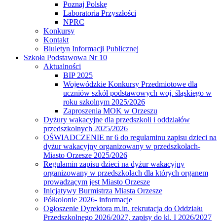
Poznaj Polskę
Laboratoria Przyszłości
NPRC
Konkursy
Kontakt
Biuletyn Informacji Publicznej
Szkoła Podstawowa Nr 10
Aktualności
BIP 2025
Wojewódzkie Konkursy Przedmiotowe dla
uczniów szkół podstawowych woj. śląskiego w
roku szkolnym 2025/2026
Zaproszenia MOK w Orzeszu
Dyżury wakacyjne dla przedszkoli i oddziałów
przedszkolnych 2025/2026
OŚWIADCZENIE nr 6 do regulaminu zapisu dzieci na
dyżur wakacyjny organizowany w przedszkolach-
Miasto Orzesze 2025/2026
Regulamin zapisu dzieci na dyżur wakacyjny
organizowany w przedszkolach dla których organem
prowadzącym jest Miasto Orzesze
Inicjatywy Burmistrza Miasta Orzesze
Półkolonie 2026- informacje
Ogłoszenie Dyrektora m.in. rekrutacja do Oddziału
Przedszkolnego 2026/2027, zapisy do kl. I 2026/2027